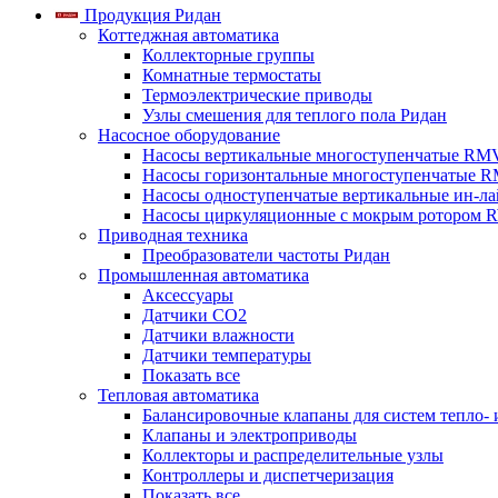
Продукция Ридан
Коттеджная автоматика
Коллекторные группы
Комнатные термостаты
Термоэлектрические приводы
Узлы смешения для теплого пола Ридан
Насосное оборудование
Насосы вертикальные многоступенчатые RM
Насосы горизонтальные многоступенчатые R
Насосы одноступенчатые вертикальные ин-л
Насосы циркуляционные с мокрым ротором 
Приводная техника
Преобразователи частоты Ридан
Промышленная автоматика
Аксессуары
Датчики CO2
Датчики влажности
Датчики температуры
Показать все
Тепловая автоматика
Балансировочные клапаны для систем тепло-
Клапаны и электроприводы
Коллекторы и распределительные узлы
Контроллеры и диспетчеризация
Показать все