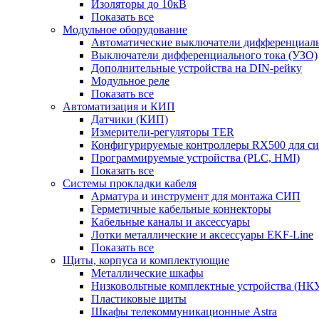
Изоляторы до 10кВ
Показать все
Модульное оборудование
Автоматические выключатели дифференциаль
Выключатели дифференциального тока (УЗО)
Дополнительные устройства на DIN-рейку
Модульное реле
Показать все
Автоматизация и КИП
Датчики (КИП)
Измерители-регуляторы TER
Конфигурируемые контроллеры RX500 для с
Программируемые устройства (PLC, HMI)
Показать все
Системы прокладки кабеля
Арматура и инструмент для монтажа СИП
Герметичные кабельные коннекторы
Кабельные каналы и аксессуары
Лотки металлические и аксессуары EKF-Line
Показать все
Щиты, корпуса и комплектующие
Металлические шкафы
Низковольтные комплектные устройства (НК
Пластиковые щиты
Шкафы телекоммуникационные Astra