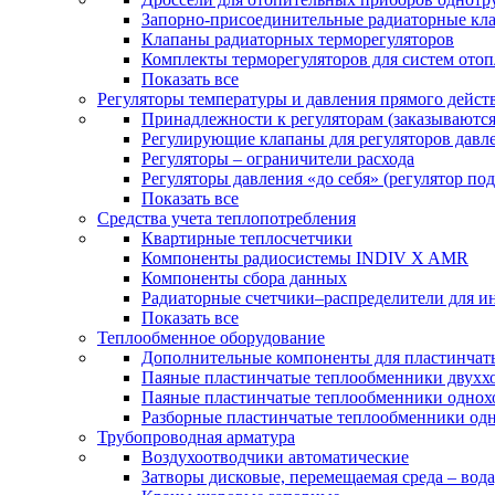
Запорно-присоединительные радиаторные кл
Клапаны радиаторных терморегуляторов
Комплекты терморегуляторов для систем ото
Показать все
Регуляторы температуры и давления прямого дейст
Принадлежности к регуляторам (заказываютс
Регулирующие клапаны для регуляторов давле
Регуляторы – ограничители расхода
Регуляторы давления «до себя» (регулятор по
Показать все
Средства учета теплопотребления
Квартирные теплосчетчики
Компоненты радиосистемы INDIV X AMR
Компоненты сбора данных
Радиаторные счетчики–распределители для и
Показать все
Теплообменное оборудование
Дополнительные компоненты для пластинчат
Паяные пластинчатые теплообменники двухх
Паяные пластинчатые теплообменники одно
Разборные пластинчатые теплообменники од
Трубопроводная арматура
Воздухоотводчики автоматические
Затворы дисковые, перемещаемая среда – вода