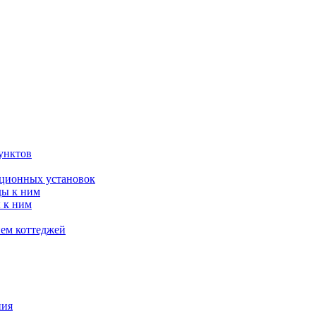
унктов
яционных установок
ды к ним
 к ним
ием коттеджей
ния