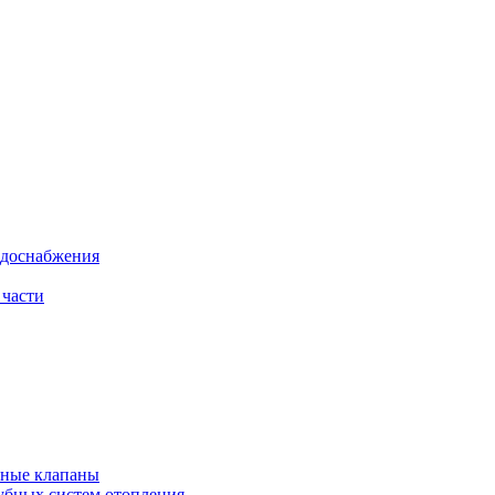
одоснабжения
 части
рные клапаны
убных систем отопления