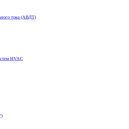
ного тока (АВДТ)
истем HVAC
У)