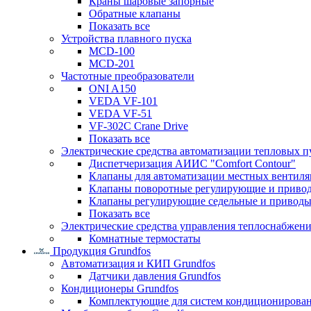
Краны шаровые запорные
Обратные клапаны
Показать все
Устройства плавного пуска
MCD-100
MCD-201
Частотные преобразователи
ONI A150
VEDA VF-101
VEDA VF-51
VF-302C Crane Drive
Показать все
Электрические средства автоматизации тепловых п
Диспетчеризация АИИС "Comfort Contour"
Клапаны для автоматизации местных вентил
Клапаны поворотные регулирующие и приво
Клапаны регулирующие седельные и приводы
Показать все
Электрические средства управления теплоснабжен
Комнатные термостаты
Продукция Grundfos
Автоматизация и КИП Grundfos
Датчики давления Grundfos
Кондиционеры Grundfos
Комплектующие для систем кондиционирова