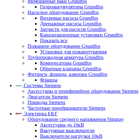
Мембранные баки Grundfos
Гидроаккумуляторы Grundfos
Насосное оборудование Grundfos
Вихревые насосы Grundfos
Дренажные насосы Grundfos
Запчасти для насосов Grundfos
Канализационные установки Grundfos
Показать все
Пожарное оборудование Grundfos
Установки для пожаротушения
Трубопроводная арматура Grundfos
Компенсаторы Grundfos
Обратные клапаны Grundfos
Фитинги, фланцы, камлоки Grundfos
Фланцы
Системы Siemens
Аксессуары и периферийное оборудование Siemens
Двигатели Siemens
Приводы Siemens
Частотные преобразователи Siemens
Электрика EKF
Оборудование среднего напряжения Stingray
Аксессуары до 10кВ
Вакуумные выключатели
Выключатели нагрузки 10кВ