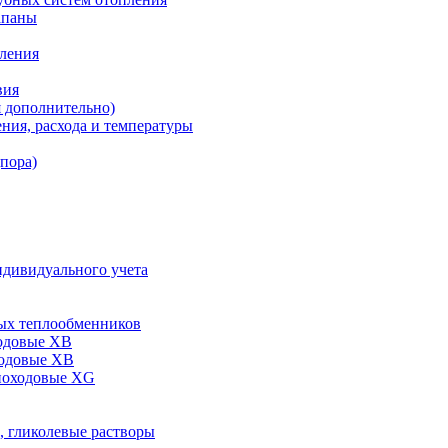
апаны
пления
вия
я дополнительно)
ния, расхода и температуры
дпора)
ндивидуального учета
ых теплообменников
одовые XB
ходовые ХВ
ноходовые ХG
, гликолевые растворы