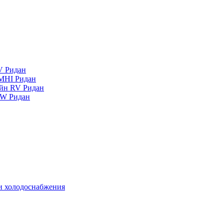
V Ридан
MHI Ридан
айн RV Ридан
RW Ридан
 и холодоснабжения