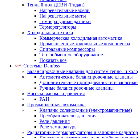
Теплый пол ДЕВИ (Ридан)
Нагревательные кабели
Нагревательные маты
Температурные датчики
Терморегуляторы
Холодильная техника
Коммерческая холодильная автоматика
Промышленные холодильные компоненты
Спиральные компрессоры
Теплообменное оборудование
Показать все
Системы Danfoss
Балансировочные клапаны для систем тепло- и хол
Автоматические балансировочные клапаны
Дополнительные принадлежности и запасные
Ручные балансировочные клапаны
Насосы высокого давления
PAH
Промышленная автоматика
Клапаны соленоидные (электромагнитные)
Преобразователи давления
Реле давления
Реле температуры
Радиаторные терморегуляторы и запорные радиато
Дроссели для отопительных приборов однотр