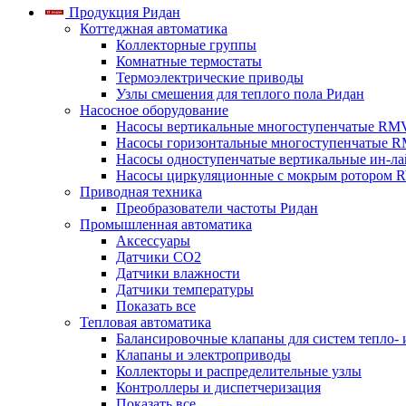
Продукция Ридан
Коттеджная автоматика
Коллекторные группы
Комнатные термостаты
Термоэлектрические приводы
Узлы смешения для теплого пола Ридан
Насосное оборудование
Насосы вертикальные многоступенчатые RM
Насосы горизонтальные многоступенчатые R
Насосы одноступенчатые вертикальные ин-л
Насосы циркуляционные с мокрым ротором 
Приводная техника
Преобразователи частоты Ридан
Промышленная автоматика
Аксессуары
Датчики CO2
Датчики влажности
Датчики температуры
Показать все
Тепловая автоматика
Балансировочные клапаны для систем тепло-
Клапаны и электроприводы
Коллекторы и распределительные узлы
Контроллеры и диспетчеризация
Показать все