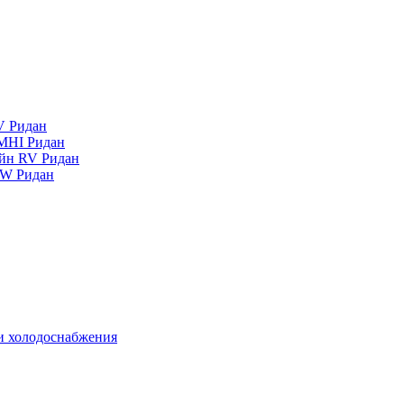
V Ридан
MHI Ридан
айн RV Ридан
RW Ридан
 и холодоснабжения