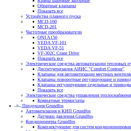
Краны шаровые запорные
Обратные клапаны
Показать все
Устройства плавного пуска
MCD-100
MCD-201
Частотные преобразователи
ONI A150
VEDA VF-101
VEDA VF-51
VF-302C Crane Drive
Показать все
Электрические средства автоматизации тепловых п
Диспетчеризация АИИС "Comfort Contour"
Клапаны для автоматизации местных вентил
Клапаны поворотные регулирующие и приво
Клапаны регулирующие седельные и приводы
Показать все
Электрические средства управления теплоснабжен
Комнатные термостаты
Продукция Grundfos
Автоматизация и КИП Grundfos
Датчики давления Grundfos
Кондиционеры Grundfos
Комплектующие для систем кондиционирова