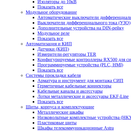
Изоляторы до 10кВ
Показать все
Модульное оборудование
Автоматические выключатели дифференциаль
Выключатели дифференциального тока (УЗО)
Дополнительные устройства на DIN-рейку
Модульное реле
Показать все
Автоматизация и КИП
Датчики (КИП)
Измерители-регуляторы TER
Конфигурируемые контроллеры RX500 для с
Программируемые устройства (PLC, HMI)
Показать все
Системы прокладки кабеля
Арматура и инструмент для монтажа СИП
Герметичные кабельные коннекторы
Кабельные каналы и аксессуары
Лотки металлические и аксессуары EKF-Line
Показать все
Щиты, корпуса и комплектующие
Металлические шкафы
Низковольтные комплектные устройства (НК
Пластиковые щиты
Шкафы телекоммуникационные Astra