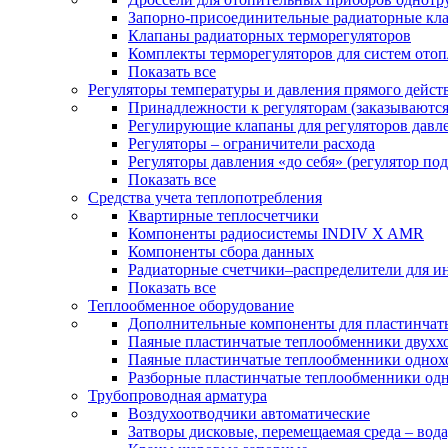
Запорно-присоединительные радиаторные кл
Клапаны радиаторных терморегуляторов
Комплекты терморегуляторов для систем ото
Показать все
Регуляторы температуры и давления прямого дейст
Принадлежности к регуляторам (заказываютс
Регулирующие клапаны для регуляторов давле
Регуляторы – ограничители расхода
Регуляторы давления «до себя» (регулятор по
Показать все
Средства учета теплопотребления
Квартирные теплосчетчики
Компоненты радиосистемы INDIV X AMR
Компоненты сбора данных
Радиаторные счетчики–распределители для и
Показать все
Теплообменное оборудование
Дополнительные компоненты для пластинчат
Паяные пластинчатые теплообменники двухх
Паяные пластинчатые теплообменники одно
Разборные пластинчатые теплообменники од
Трубопроводная арматура
Воздухоотводчики автоматические
Затворы дисковые, перемещаемая среда – вода