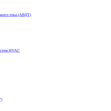
ного тока (АВДТ)
истем HVAC
У)