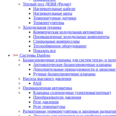
Теплый пол ДЕВИ (Ридан)
Нагревательные кабели
Нагревательные маты
Температурные датчики
Терморегуляторы
Холодильная техника
Коммерческая холодильная автоматика
Промышленные холодильные компоненты
Спиральные компрессоры
Теплообменное оборудование
Показать все
Системы Danfoss
Балансировочные клапаны для систем тепло- и хол
Автоматические балансировочные клапаны
Дополнительные принадлежности и запасные
Ручные балансировочные клапаны
Насосы высокого давления
PAH
Промышленная автоматика
Клапаны соленоидные (электромагнитные)
Преобразователи давления
Реле давления
Реле температуры
Радиаторные терморегуляторы и запорные радиато
Дроссели для отопительных приборов однотр