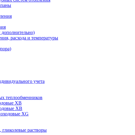
апаны
пления
вия
я дополнительно)
ния, расхода и температуры
дпора)
ндивидуального учета
ых теплообменников
одовые XB
ходовые ХВ
ноходовые ХG
, гликолевые растворы