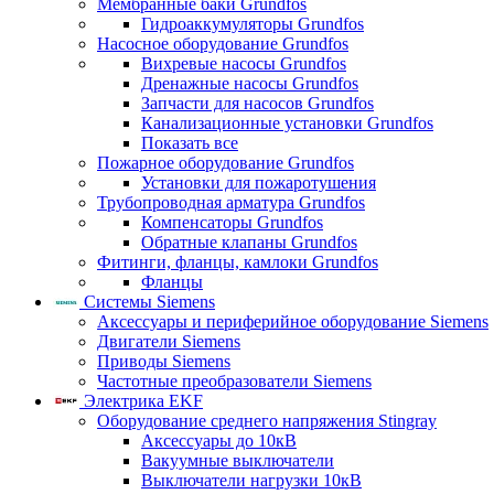
Мембранные баки Grundfos
Гидроаккумуляторы Grundfos
Насосное оборудование Grundfos
Вихревые насосы Grundfos
Дренажные насосы Grundfos
Запчасти для насосов Grundfos
Канализационные установки Grundfos
Показать все
Пожарное оборудование Grundfos
Установки для пожаротушения
Трубопроводная арматура Grundfos
Компенсаторы Grundfos
Обратные клапаны Grundfos
Фитинги, фланцы, камлоки Grundfos
Фланцы
Системы Siemens
Аксессуары и периферийное оборудование Siemens
Двигатели Siemens
Приводы Siemens
Частотные преобразователи Siemens
Электрика EKF
Оборудование среднего напряжения Stingray
Аксессуары до 10кВ
Вакуумные выключатели
Выключатели нагрузки 10кВ