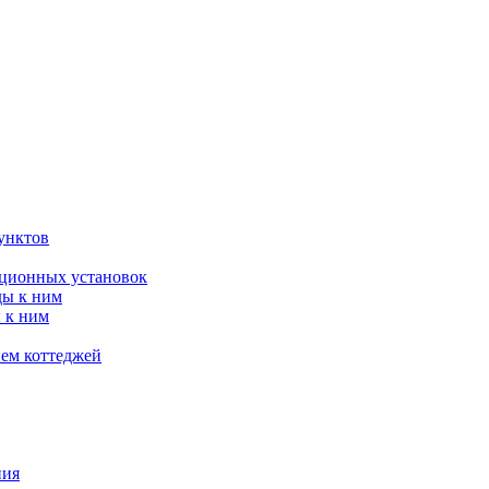
унктов
яционных установок
ды к ним
 к ним
ием коттеджей
ния