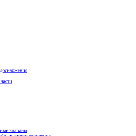
одоснабжения
 части
рные клапаны
убных систем отопления