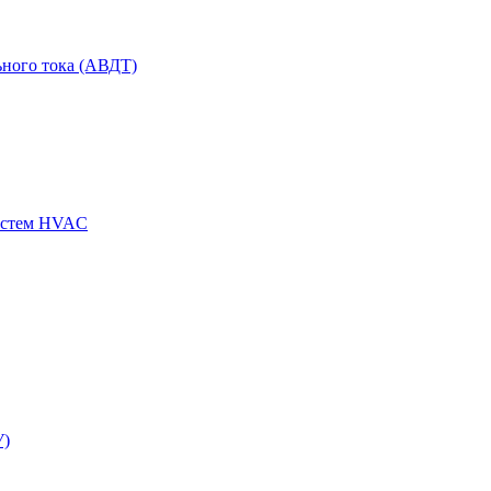
ного тока (АВДТ)
истем HVAC
У)