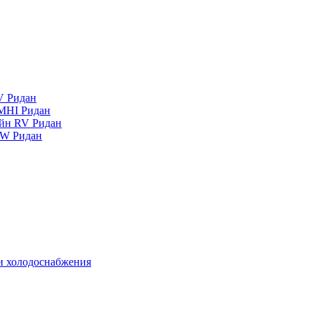
V Ридан
MHI Ридан
айн RV Ридан
RW Ридан
 и холодоснабжения