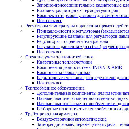
Запорно-присоединительные радиаторные кл
Клапаны радиаторных терморегуляторов
Комплекты терморегуляторов для систем ото
Показать все
Регуляторы температуры и давления прямого дейст
Принадлежности к регуляторам (заказываютс
Регулирующие клапаны для регуляторов давле
Регуляторы – ограничители расхода
Регуляторы давления «до себя» (регулятор по
Показать все
Средства учета теплопотребления
Квартирные теплосчетчики
Компоненты радиосистемы INDIV X AMR
Компоненты сбора данных
Радиаторные счетчики–распределители для и
Показать все
Теплообменное оборудование
Дополнительные компоненты для пластинчат
Паяные пластинчатые теплообменники двухх
Паяные пластинчатые теплообменники одно
Разборные пластинчатые теплообменники од
Трубопроводная арматура
Воздухоотводчики автоматические
Затворы дисковые, перемещаемая среда – вода