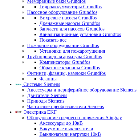
Мембранные баки Grundfos
Гидроаккумуляторы Grundfos
Насосное оборудование Grundfos
Вихревые насосы Grundfos
Дренажные насосы Grundfos
Запчасти для насосов Grundfos
Канализационные установки Grundfos
Показать все
Пожарное оборудование Grundfos
Установки для пожаротушения
Трубопроводная арматура Grundfos
Компенсаторы Grundfos
Обратные клапаны Grundfos
Фитинги, фланцы, камлоки Grundfos
Фланцы
Системы Siemens
Аксессуары и периферийное оборудование Siemens
Двигатели Siemens
Приводы Siemens
Частотные преобразователи Siemens
Электрика EKF
Оборудование среднего напряжения Stingray
Аксессуары до 10кВ
Вакуумные выключатели
Выключатели нагрузки 10кВ