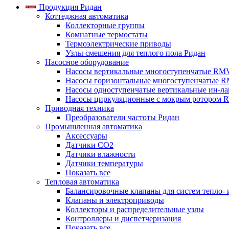
Продукция Ридан
Коттеджная автоматика
Коллекторные группы
Комнатные термостаты
Термоэлектрические приводы
Узлы смешения для теплого пола Ридан
Насосное оборудование
Насосы вертикальные многоступенчатые RM
Насосы горизонтальные многоступенчатые R
Насосы одноступенчатые вертикальные ин-л
Насосы циркуляционные с мокрым ротором 
Приводная техника
Преобразователи частоты Ридан
Промышленная автоматика
Аксессуары
Датчики CO2
Датчики влажности
Датчики температуры
Показать все
Тепловая автоматика
Балансировочные клапаны для систем тепло-
Клапаны и электроприводы
Коллекторы и распределительные узлы
Контроллеры и диспетчеризация
Показать все