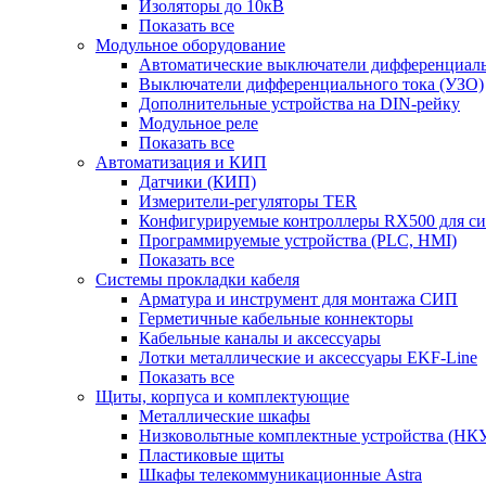
Изоляторы до 10кВ
Показать все
Модульное оборудование
Автоматические выключатели дифференциаль
Выключатели дифференциального тока (УЗО)
Дополнительные устройства на DIN-рейку
Модульное реле
Показать все
Автоматизация и КИП
Датчики (КИП)
Измерители-регуляторы TER
Конфигурируемые контроллеры RX500 для с
Программируемые устройства (PLC, HMI)
Показать все
Системы прокладки кабеля
Арматура и инструмент для монтажа СИП
Герметичные кабельные коннекторы
Кабельные каналы и аксессуары
Лотки металлические и аксессуары EKF-Line
Показать все
Щиты, корпуса и комплектующие
Металлические шкафы
Низковольтные комплектные устройства (НК
Пластиковые щиты
Шкафы телекоммуникационные Astra