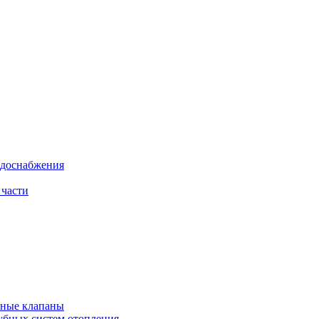
одоснабжения
 части
рные клапаны
убных систем отопления