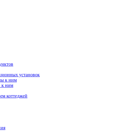
унктов
яционных установок
ды к ним
 к ним
ием коттеджей
ния