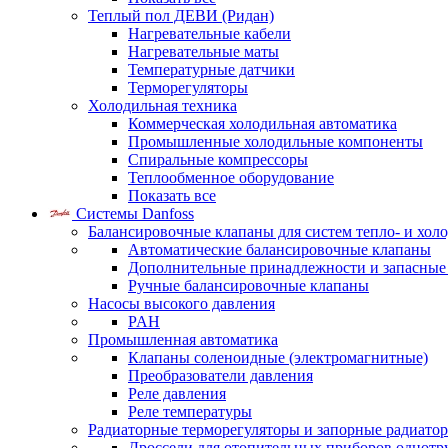
Теплый пол ДЕВИ (Ридан)
Нагревательные кабели
Нагревательные маты
Температурные датчики
Терморегуляторы
Холодильная техника
Коммерческая холодильная автоматика
Промышленные холодильные компоненты
Спиральные компрессоры
Теплообменное оборудование
Показать все
Системы Danfoss
Балансировочные клапаны для систем тепло- и хол
Автоматические балансировочные клапаны
Дополнительные принадлежности и запасные
Ручные балансировочные клапаны
Насосы высокого давления
PAH
Промышленная автоматика
Клапаны соленоидные (электромагнитные)
Преобразователи давления
Реле давления
Реле температуры
Радиаторные терморегуляторы и запорные радиато
Дроссели для отопительных приборов однотр