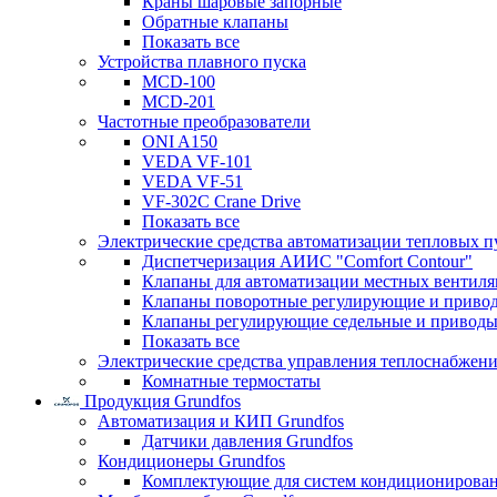
Краны шаровые запорные
Обратные клапаны
Показать все
Устройства плавного пуска
MCD-100
MCD-201
Частотные преобразователи
ONI A150
VEDA VF-101
VEDA VF-51
VF-302C Crane Drive
Показать все
Электрические средства автоматизации тепловых п
Диспетчеризация АИИС "Comfort Contour"
Клапаны для автоматизации местных вентил
Клапаны поворотные регулирующие и приво
Клапаны регулирующие седельные и приводы
Показать все
Электрические средства управления теплоснабжен
Комнатные термостаты
Продукция Grundfos
Автоматизация и КИП Grundfos
Датчики давления Grundfos
Кондиционеры Grundfos
Комплектующие для систем кондиционирова