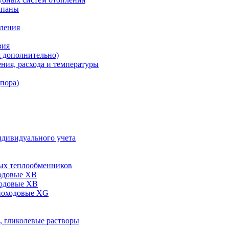
апаны
пления
вия
я дополнительно)
ния, расхода и температуры
дпора)
ндивидуального учета
ых теплообменников
одовые XB
ходовые ХВ
ноходовые ХG
, гликолевые растворы