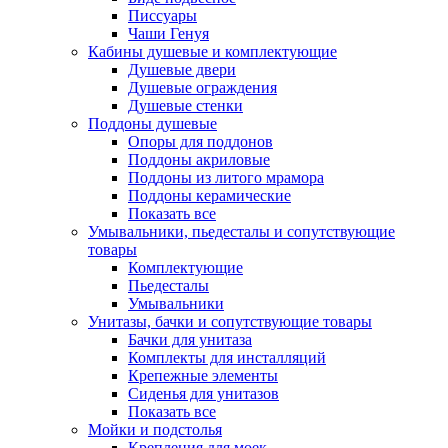
Писсуары
Чаши Генуя
Кабины душевые и комплектующие
Душевые двери
Душевые ограждения
Душевые стенки
Поддоны душевые
Опоры для поддонов
Поддоны акриловые
Поддоны из литого мрамора
Поддоны керамические
Показать все
Умывальники, пьедесталы и сопутствующие
товары
Комплектующие
Пьедесталы
Умывальники
Унитазы, бачки и сопутствующие товары
Бачки для унитаза
Комплекты для инсталляций
Крепежные элементы
Сиденья для унитазов
Показать все
Мойки и подстолья
Крепления для моек