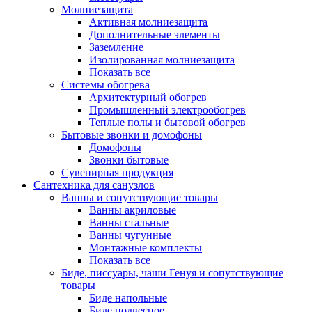
Молниезащита
Активная молниезащита
Дополнительные элементы
Заземление
Изолированная молниезащита
Показать все
Системы обогрева
Архитектурный обогрев
Промышленный электрообогрев
Теплые полы и бытовой обогрев
Бытовые звонки и домофоны
Домофоны
Звонки бытовые
Сувенирная продукция
Сантехника для санузлов
Ванны и сопутствующие товары
Ванны акриловые
Ванны стальные
Ванны чугунные
Монтажные комплекты
Показать все
Биде, писсуары, чаши Генуя и сопутствующие
товары
Биде напольные
Биде подвесное