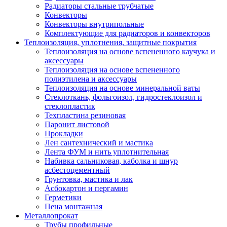
Радиаторы стальные трубчатые
Конвекторы
Конвекторы внутрипольные
Комплектующие для радиаторов и конвекторов
Теплоизоляция, уплотнения, защитные покрытия
Теплоизоляция на основе вспененного каучука и
аксессуары
Теплоизоляция на основе вспененного
полиэтилена и аксессуары
Теплоизоляция на основе минеральной ваты
Стеклоткань, фольгоизол, гидростеклоизол и
стеклопластик
Техпластина резиновая
Паронит листовой
Прокладки
Лен сантехнический и мастика
Лента ФУМ и нить уплотнительная
Набивка сальниковая, каболка и шнур
асбестоцементный
Грунтовка, мастика и лак
Асбокартон и пергамин
Герметики
Пена монтажная
Металлопрокат
Трубы профильные