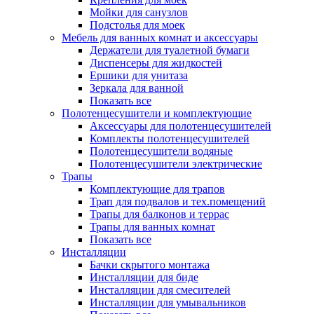
Мойки для санузлов
Подстолья для моек
Мебель для ванных комнат и аксессуары
Держатели для туалетной бумаги
Диспенсеры для жидкостей
Ершики для унитаза
Зеркала для ванной
Показать все
Полотенцесушители и комплектующие
Аксессуары для полотенцесушителей
Комплекты полотенцесушителей
Полотенцесушители водяные
Полотенцесушители электрические
Трапы
Комплектующие для трапов
Трап для подвалов и тех.помещений
Трапы для балконов и террас
Трапы для ванных комнат
Показать все
Инсталляции
Бачки скрытого монтажа
Инсталляции для биде
Инсталляции для смесителей
Инсталляции для умывальников