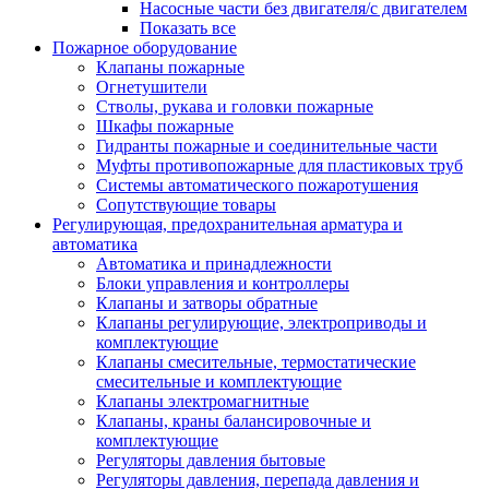
Насосные части без двигателя/с двигателем
Показать все
Пожарное оборудование
Клапаны пожарные
Огнетушители
Стволы, рукава и головки пожарные
Шкафы пожарные
Гидранты пожарные и соединительные части
Муфты противопожарные для пластиковых труб
Системы автоматического пожаротушения
Сопутствующие товары
Регулирующая, предохранительная арматура и
автоматика
Автоматика и принадлежности
Блоки управления и контроллеры
Клапаны и затворы обратные
Клапаны регулирующие, электроприводы и
комплектующие
Клапаны смесительные, термостатические
смесительные и комплектующие
Клапаны электромагнитные
Клапаны, краны балансировочные и
комплектующие
Регуляторы давления бытовые
Регуляторы давления, перепада давления и