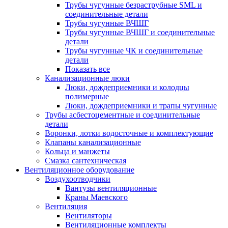
Трубы чугунные безраструбные SML и
соединительные детали
Трубы чугунные ВЧШГ
Трубы чугунные ВЧШГ и соединительные
детали
Трубы чугунные ЧК и соединительные
детали
Показать все
Канализационные люки
Люки, дождеприемники и колодцы
полимерные
Люки, дождеприемники и трапы чугунные
Трубы асбестоцементные и соединительные
детали
Воронки, лотки водосточные и комплектующие
Клапаны канализационные
Кольца и манжеты
Смазка сантехническая
Вентиляционное оборудование
Воздухоотводчики
Вантузы вентиляционные
Краны Маевского
Вентиляция
Вентиляторы
Вентиляционные комплекты