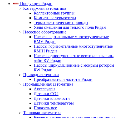
Продукция Ридан
Коттеджная автоматика
Коллекторные группы
Комнатные термостаты
Термоэлектрические приводы
Узлы смешения для теплого пола Ридан
Насосное оборудование
Насосы вертикальные многоступенчатые
RMV Ридан
Насосы горизонтальные многоступенчатые
RMHI Ридан
Насосы одноступенчатые вертикальные ин-
лайн RV Ридан
Насосы циркуляционные с мокрым ротором
RW Ридан
Приводная техника
Преобразователи частоты Ридан
Промышленная автоматика
Аксессуары
Датчики CO2
Датчики влажности
Датчики температуры
Показать все
Тепловая автоматика
Балансировочные клапаны для систем тепло-