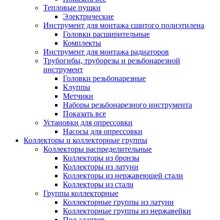
Тепловые пушки
Электрические
Инструмент для монтажа сшитого полиэтилена
Головки расширительные
Комплекты
Инструмент для монтажа радиаторов
Трубогибы, труборезы и резьбонарезной
инструмент
Головки резьбонарезные
Клуппы
Метчики
Наборы резьбонарезного инструмента
Показать все
Установки для опрессовки
Насосы для опрессовки
Коллекторы и коллекторные группы
Коллекторы распределительные
Коллекторы из бронзы
Коллекторы из латуни
Коллекторы из нержавеющей стали
Коллекторы из стали
Группы коллекторные
Коллекторные группы из латуни
Коллекторные группы из нержавейки
Под адаптер