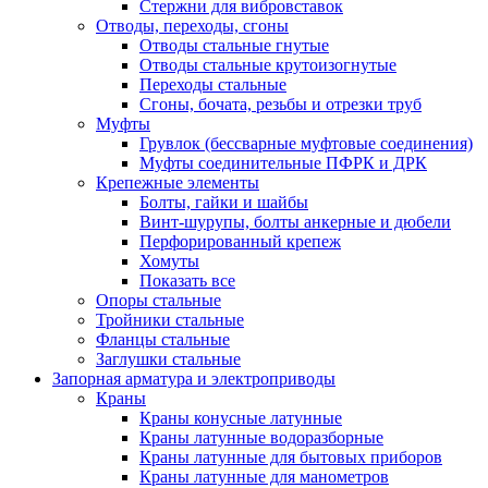
Стержни для вибровставок
Отводы, переходы, сгоны
Отводы стальные гнутые
Отводы стальные крутоизогнутые
Переходы стальные
Сгоны, бочата, резьбы и отрезки труб
Муфты
Грувлок (бессварные муфтовые соединения)
Муфты соединительные ПФРК и ДРК
Крепежные элементы
Болты, гайки и шайбы
Винт-шурупы, болты анкерные и дюбели
Перфорированный крепеж
Хомуты
Показать все
Опоры стальные
Тройники стальные
Фланцы стальные
Заглушки стальные
Запорная арматура и электроприводы
Краны
Краны конусные латунные
Краны латунные водоразборные
Краны латунные для бытовых приборов
Краны латунные для манометров