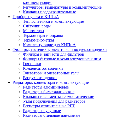
комплектующие
Регуляторы температуры и комплектующие
Клапаны предохранительные
Приборы учета и КИПиА
Теплосчетчики и комплектующие
Счётчики воды
Манометры
Термометры и оправы
Термоманометры
Комплектующие для КИПиА
Фильтры, грязевики, элеваторы и воздухоотводчики
Фильтры и запчасти для фильтров
Фильтры бытовые и комплектующие к ним
Грязевики
Конденсатоотводчики
Элеваторы и элеваторные узлы
Воздухоотводчики
Радиаторы, конвекторы и комплектующие
Радиаторы алюминиевые
Радиаторы биметаллические
Клапаны и элементы термостатические
Узлы подключения для радиаторов
Регистры отопительные РГТ
Радиаторы чугунные
Радиаторы стальные панельные