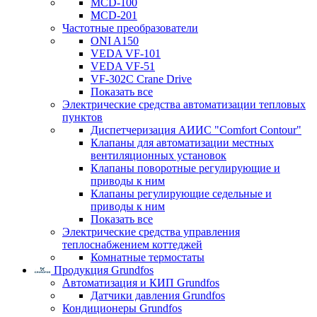
MCD-100
MCD-201
Частотные преобразователи
ONI A150
VEDA VF-101
VEDA VF-51
VF-302C Crane Drive
Показать все
Электрические средства автоматизации тепловых
пунктов
Диспетчеризация АИИС "Comfort Contour"
Клапаны для автоматизации местных
вентиляционных установок
Клапаны поворотные регулирующие и
приводы к ним
Клапаны регулирующие седельные и
приводы к ним
Показать все
Электрические средства управления
теплоснабжением коттеджей
Комнатные термостаты
Продукция Grundfos
Автоматизация и КИП Grundfos
Датчики давления Grundfos
Кондиционеры Grundfos