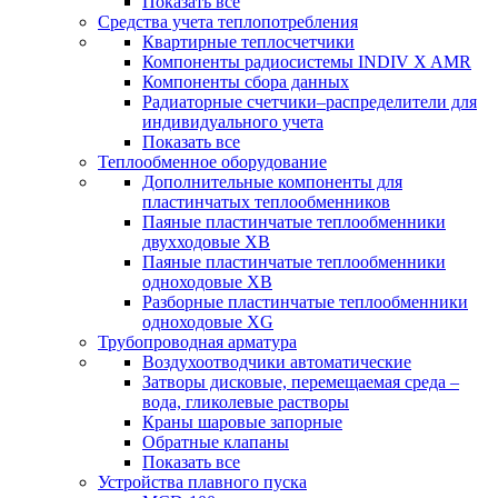
Показать все
Средства учета теплопотребления
Квартирные теплосчетчики
Компоненты радиосистемы INDIV X AMR
Компоненты сбора данных
Радиаторные счетчики–распределители для
индивидуального учета
Показать все
Теплообменное оборудование
Дополнительные компоненты для
пластинчатых теплообменников
Паяные пластинчатые теплообменники
двухходовые XB
Паяные пластинчатые теплообменники
одноходовые ХВ
Разборные пластинчатые теплообменники
одноходовые ХG
Трубопроводная арматура
Воздухоотводчики автоматические
Затворы дисковые, перемещаемая среда –
вода, гликолевые растворы
Краны шаровые запорные
Обратные клапаны
Показать все
Устройства плавного пуска