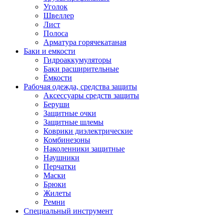
Уголок
Швеллер
Лист
Полоса
Арматура горячекатаная
Баки и емкости
Гидроаккумуляторы
Баки расширительные
Ёмкости
Рабочая одежда, средства защиты
Аксессуары средств защиты
Беруши
Защитные очки
Защитные шлемы
Коврики диэлектрические
Комбинезоны
Наколенники защитные
Наушники
Перчатки
Маски
Брюки
Жилеты
Ремни
Специальный инструмент