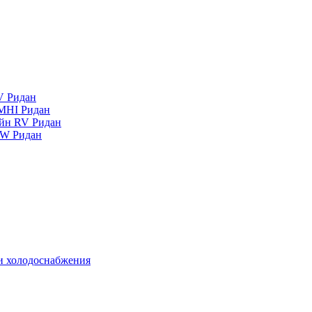
V Ридан
MHI Ридан
айн RV Ридан
RW Ридан
 и холодоснабжения