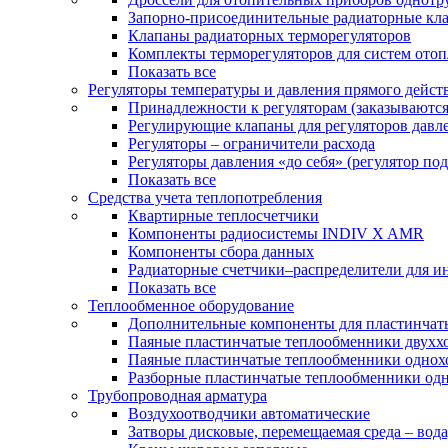
Запорно-присоединительные радиаторные кл
Клапаны радиаторных терморегуляторов
Комплекты терморегуляторов для систем ото
Показать все
Регуляторы температуры и давления прямого дейст
Принадлежности к регуляторам (заказываютс
Регулирующие клапаны для регуляторов давле
Регуляторы – ограничители расхода
Регуляторы давления «до себя» (регулятор по
Показать все
Средства учета теплопотребления
Квартирные теплосчетчики
Компоненты радиосистемы INDIV X AMR
Компоненты сбора данных
Радиаторные счетчики–распределители для и
Показать все
Теплообменное оборудование
Дополнительные компоненты для пластинчат
Паяные пластинчатые теплообменники двухх
Паяные пластинчатые теплообменники одно
Разборные пластинчатые теплообменники од
Трубопроводная арматура
Воздухоотводчики автоматические
Затворы дисковые, перемещаемая среда – вода