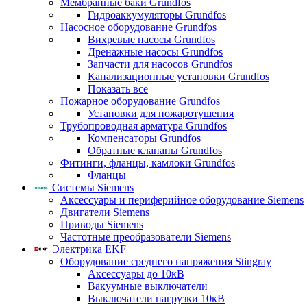
Мембранные баки Grundfos
Гидроаккумуляторы Grundfos
Насосное оборудование Grundfos
Вихревые насосы Grundfos
Дренажные насосы Grundfos
Запчасти для насосов Grundfos
Канализационные установки Grundfos
Показать все
Пожарное оборудование Grundfos
Установки для пожаротушения
Трубопроводная арматура Grundfos
Компенсаторы Grundfos
Обратные клапаны Grundfos
Фитинги, фланцы, камлоки Grundfos
Фланцы
Системы Siemens
Аксессуары и периферийное оборудование Siemens
Двигатели Siemens
Приводы Siemens
Частотные преобразователи Siemens
Электрика EKF
Оборудование среднего напряжения Stingray
Аксессуары до 10кВ
Вакуумные выключатели
Выключатели нагрузки 10кВ