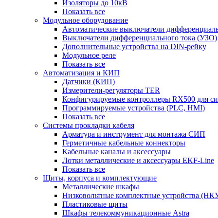
Изоляторы до 10кВ
Показать все
Модульное оборудование
Автоматические выключатели дифференциаль
Выключатели дифференциального тока (УЗО)
Дополнительные устройства на DIN-рейку
Модульное реле
Показать все
Автоматизация и КИП
Датчики (КИП)
Измерители-регуляторы TER
Конфигурируемые контроллеры RX500 для с
Программируемые устройства (PLC, HMI)
Показать все
Системы прокладки кабеля
Арматура и инструмент для монтажа СИП
Герметичные кабельные коннекторы
Кабельные каналы и аксессуары
Лотки металлические и аксессуары EKF-Line
Показать все
Щиты, корпуса и комплектующие
Металлические шкафы
Низковольтные комплектные устройства (НК
Пластиковые щиты
Шкафы телекоммуникационные Astra