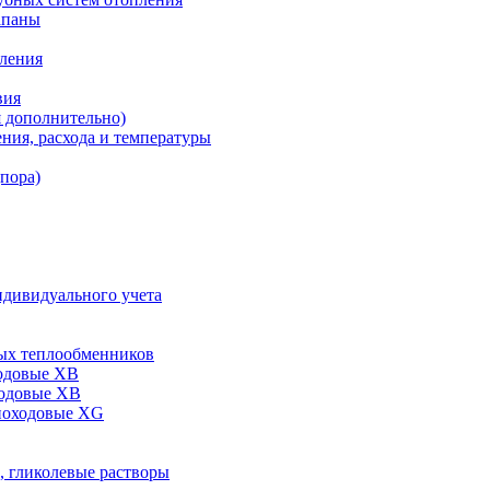
апаны
пления
вия
я дополнительно)
ния, расхода и температуры
дпора)
ндивидуального учета
ых теплообменников
одовые XB
ходовые ХВ
ноходовые ХG
, гликолевые растворы