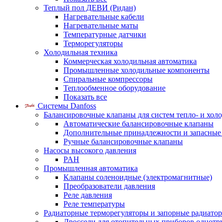
Теплый пол ДЕВИ (Ридан)
Нагревательные кабели
Нагревательные маты
Температурные датчики
Терморегуляторы
Холодильная техника
Коммерческая холодильная автоматика
Промышленные холодильные компоненты
Спиральные компрессоры
Теплообменное оборудование
Показать все
Системы Danfoss
Балансировочные клапаны для систем тепло- и хол
Автоматические балансировочные клапаны
Дополнительные принадлежности и запасные
Ручные балансировочные клапаны
Насосы высокого давления
PAH
Промышленная автоматика
Клапаны соленоидные (электромагнитные)
Преобразователи давления
Реле давления
Реле температуры
Радиаторные терморегуляторы и запорные радиато
Дроссели для отопительных приборов однотр