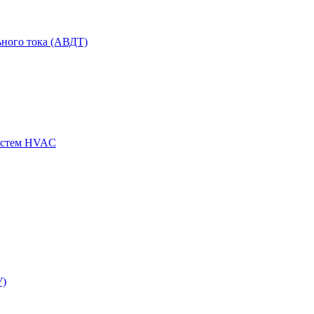
ного тока (АВДТ)
истем HVAC
У)