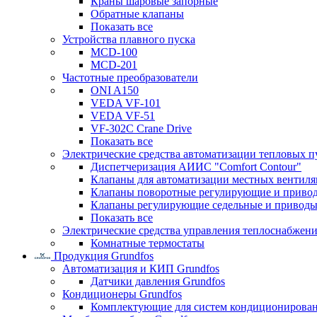
Краны шаровые запорные
Обратные клапаны
Показать все
Устройства плавного пуска
MCD-100
MCD-201
Частотные преобразователи
ONI A150
VEDA VF-101
VEDA VF-51
VF-302C Crane Drive
Показать все
Электрические средства автоматизации тепловых п
Диспетчеризация АИИС "Comfort Contour"
Клапаны для автоматизации местных вентил
Клапаны поворотные регулирующие и приво
Клапаны регулирующие седельные и приводы
Показать все
Электрические средства управления теплоснабжен
Комнатные термостаты
Продукция Grundfos
Автоматизация и КИП Grundfos
Датчики давления Grundfos
Кондиционеры Grundfos
Комплектующие для систем кондиционирова