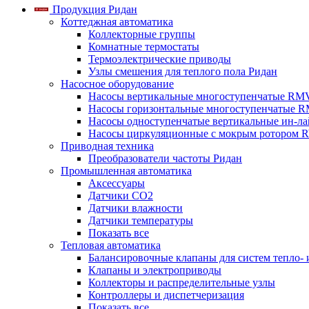
Продукция Ридан
Коттеджная автоматика
Коллекторные группы
Комнатные термостаты
Термоэлектрические приводы
Узлы смешения для теплого пола Ридан
Насосное оборудование
Насосы вертикальные многоступенчатые RM
Насосы горизонтальные многоступенчатые R
Насосы одноступенчатые вертикальные ин-л
Насосы циркуляционные с мокрым ротором 
Приводная техника
Преобразователи частоты Ридан
Промышленная автоматика
Аксессуары
Датчики CO2
Датчики влажности
Датчики температуры
Показать все
Тепловая автоматика
Балансировочные клапаны для систем тепло-
Клапаны и электроприводы
Коллекторы и распределительные узлы
Контроллеры и диспетчеризация
Показать все