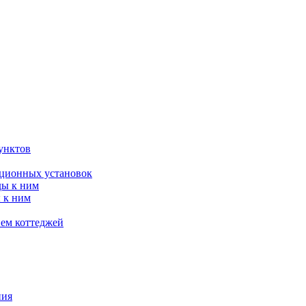
унктов
яционных установок
ды к ним
 к ним
ием коттеджей
ния