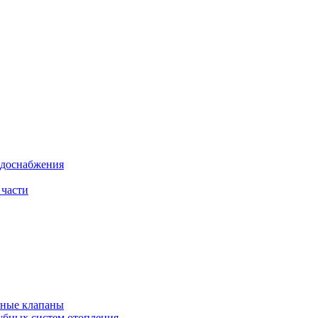
одоснабжения
 части
рные клапаны
убных систем отопления