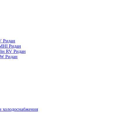
V Ридан
MHI Ридан
айн RV Ридан
RW Ридан
 и холодоснабжения