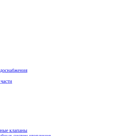
одоснабжения
 части
рные клапаны
убных систем отопления