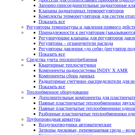
Запорно-присоединительные радиаторные кл
Клапаны радиаторных терморегуляторов
Комплекты терморегуляторов для систем ото
Показать все
Регуляторы температуры и давления прямого дейст
Принадлежности к регуляторам (заказываютс
Регулирующие клапаны для регуляторов давле
Регуляторы – ограничители расхода
Регуляторы давления «до себя» (регулятор по
Показать все
Средства учета теплопотребления
Квартирные теплосчетчики
Компоненты радиосистемы INDIV X AMR
Компоненты сбора данных
Радиаторные счетчики–распределители для и
Показать все
Теплообменное оборудование
Дополнительные компоненты для пластинчат
Паяные пластинчатые теплообменники двухх
Паяные пластинчатые теплообменники одно
Разборные пластинчатые теплообменники од
Трубопроводная арматура
Воздухоотводчики автоматические
Затворы дисковые, перемещаемая среда – вода