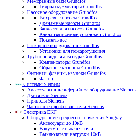
Мембранные баки Grundfos
Гидроаккумуляторы Grundfos
Насосное оборудование Grundfos
Вихревые насосы Grundfos
Дренажные насосы Grundfos
Запчасти для насосов Grundfos
Канализационные установки Grundfos
Показать все
Пожарное оборудование Grundfos
Установки для пожаротушения
Трубопроводная арматура Grundfos
Компенсаторы Grundfos
Обратные клапаны Grundfos
Фитинги, фланцы, камлоки Grundfos
Фланцы
Системы Siemens
Аксессуары и периферийное оборудование Siemens
Двигатели Siemens
Приводы Siemens
Частотные преобразователи Siemens
Электрика EKF
Оборудование среднего напряжения Stingray
Аксессуары до 10кВ
Вакуумные выключатели
Выключатели нагрузки 10кВ