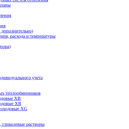
апаны
пления
вия
я дополнительно)
ния, расхода и температуры
дпора)
ндивидуального учета
ых теплообменников
одовые XB
ходовые ХВ
ноходовые ХG
, гликолевые растворы