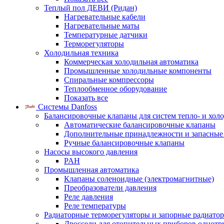
Теплый пол ДЕВИ (Ридан)
Нагревательные кабели
Нагревательные маты
Температурные датчики
Терморегуляторы
Холодильная техника
Коммерческая холодильная автоматика
Промышленные холодильные компоненты
Спиральные компрессоры
Теплообменное оборудование
Показать все
Системы Danfoss
Балансировочные клапаны для систем тепло- и хол
Автоматические балансировочные клапаны
Дополнительные принадлежности и запасные
Ручные балансировочные клапаны
Насосы высокого давления
PAH
Промышленная автоматика
Клапаны соленоидные (электромагнитные)
Преобразователи давления
Реле давления
Реле температуры
Радиаторные терморегуляторы и запорные радиато
Дроссели для отопительных приборов однотр