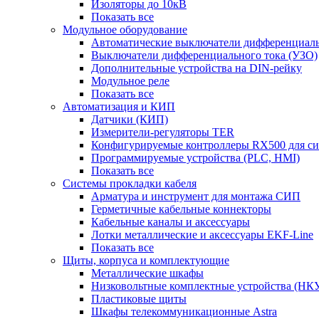
Изоляторы до 10кВ
Показать все
Модульное оборудование
Автоматические выключатели дифференциаль
Выключатели дифференциального тока (УЗО)
Дополнительные устройства на DIN-рейку
Модульное реле
Показать все
Автоматизация и КИП
Датчики (КИП)
Измерители-регуляторы TER
Конфигурируемые контроллеры RX500 для с
Программируемые устройства (PLC, HMI)
Показать все
Системы прокладки кабеля
Арматура и инструмент для монтажа СИП
Герметичные кабельные коннекторы
Кабельные каналы и аксессуары
Лотки металлические и аксессуары EKF-Line
Показать все
Щиты, корпуса и комплектующие
Металлические шкафы
Низковольтные комплектные устройства (НК
Пластиковые щиты
Шкафы телекоммуникационные Astra