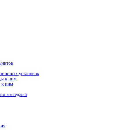
унктов
яционных установок
ды к ним
 к ним
ием коттеджей
ния