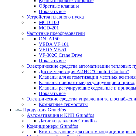
Краны шаровые запорные
Обратные клапаны
Показать все
Устройства плавного пуска
MCD-100
MCD-201
Частотные преобразователи
ONI A150
VEDA VF-101
VEDA VF-51
VF-302C Crane Drive
Показать все
Электрические средства автоматизации тепловых п
Диспетчеризация АИИС "Comfort Contour"
Клапаны для автоматизации местных вентил
Клапаны поворотные регулирующие и приво
Клапаны регулирующие седельные и приводы
Показать все
Электрические средства управления теплоснабжен
Комнатные термостаты
Продукция Grundfos
Автоматизация и КИП Grundfos
Датчики давления Grundfos
Кондиционеры Grundfos
Комплектующие для систем кондиционирова