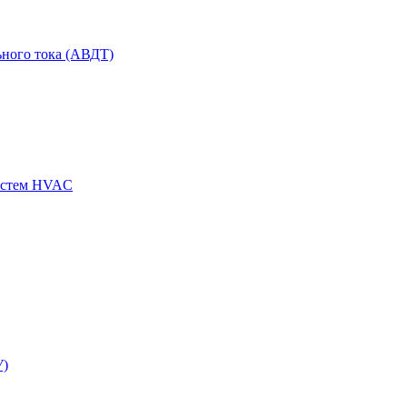
ного тока (АВДТ)
истем HVAC
У)