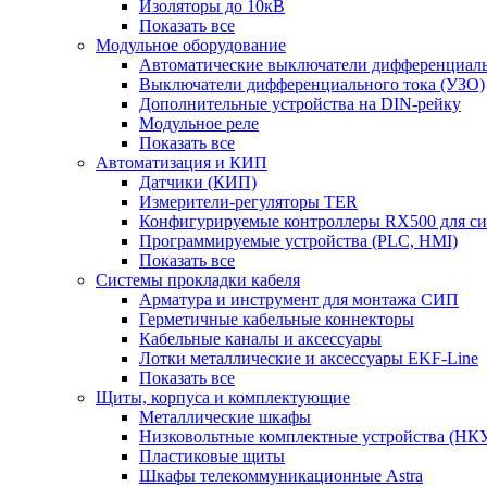
Изоляторы до 10кВ
Показать все
Модульное оборудование
Автоматические выключатели дифференциаль
Выключатели дифференциального тока (УЗО)
Дополнительные устройства на DIN-рейку
Модульное реле
Показать все
Автоматизация и КИП
Датчики (КИП)
Измерители-регуляторы TER
Конфигурируемые контроллеры RX500 для с
Программируемые устройства (PLC, HMI)
Показать все
Системы прокладки кабеля
Арматура и инструмент для монтажа СИП
Герметичные кабельные коннекторы
Кабельные каналы и аксессуары
Лотки металлические и аксессуары EKF-Line
Показать все
Щиты, корпуса и комплектующие
Металлические шкафы
Низковольтные комплектные устройства (НК
Пластиковые щиты
Шкафы телекоммуникационные Astra