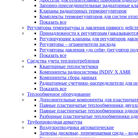
Запорно-присоединительные радиаторные кл
Клапаны радиаторных терморегуляторов
Комплекты терморегуляторов для систем ото
Показать все
Регуляторы температуры и давления прямого дейст
Принадлежности к регуляторам (заказываютс
Регулирующие клапаны для регуляторов давле
Регуляторы – ограничители расхода
Регуляторы давления «до себя» (регулятор по
Показать все
Средства учета теплопотребления
Квартирные теплосчетчики
Компоненты радиосистемы INDIV X AMR
Компоненты сбора данных
Радиаторные счетчики–распределители для и
Показать все
Теплообменное оборудование
Дополнительные компоненты для пластинчат
Паяные пластинчатые теплообменники двухх
Паяные пластинчатые теплообменники одно
Разборные пластинчатые теплообменники од
Трубопроводная арматура
Воздухоотводчики автоматические
Затворы дисковые, перемещаемая среда – вода