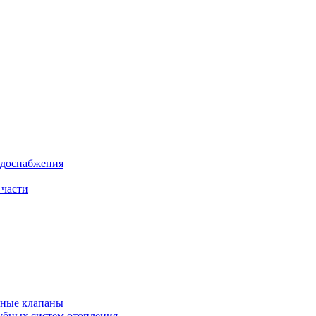
одоснабжения
 части
рные клапаны
убных систем отопления