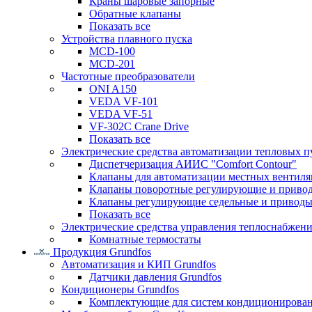
Краны шаровые запорные
Обратные клапаны
Показать все
Устройства плавного пуска
MCD-100
MCD-201
Частотные преобразователи
ONI A150
VEDA VF-101
VEDA VF-51
VF-302C Crane Drive
Показать все
Электрические средства автоматизации тепловых п
Диспетчеризация АИИС "Comfort Contour"
Клапаны для автоматизации местных вентил
Клапаны поворотные регулирующие и приво
Клапаны регулирующие седельные и приводы
Показать все
Электрические средства управления теплоснабжен
Комнатные термостаты
Продукция Grundfos
Автоматизация и КИП Grundfos
Датчики давления Grundfos
Кондиционеры Grundfos
Комплектующие для систем кондиционирова