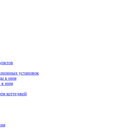
унктов
яционных установок
ды к ним
 к ним
ием коттеджей
ния