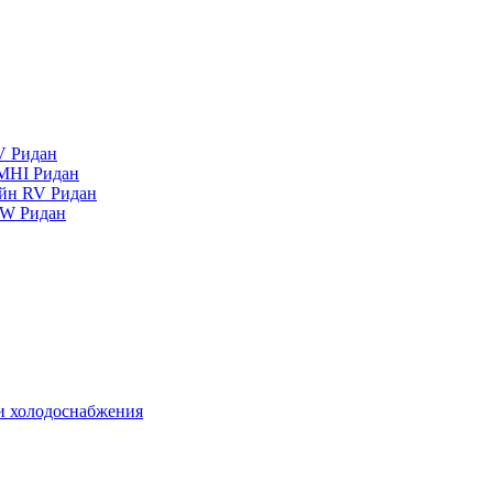
V Ридан
MHI Ридан
айн RV Ридан
RW Ридан
 и холодоснабжения