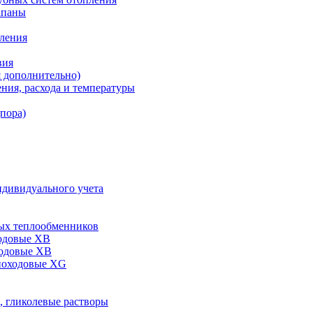
апаны
пления
вия
я дополнительно)
ния, расхода и температуры
дпора)
ндивидуального учета
ых теплообменников
одовые XB
ходовые ХВ
ноходовые ХG
, гликолевые растворы