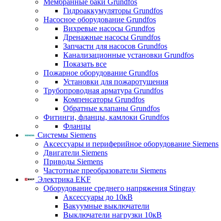
Мембранные баки Grundfos
Гидроаккумуляторы Grundfos
Насосное оборудование Grundfos
Вихревые насосы Grundfos
Дренажные насосы Grundfos
Запчасти для насосов Grundfos
Канализационные установки Grundfos
Показать все
Пожарное оборудование Grundfos
Установки для пожаротушения
Трубопроводная арматура Grundfos
Компенсаторы Grundfos
Обратные клапаны Grundfos
Фитинги, фланцы, камлоки Grundfos
Фланцы
Системы Siemens
Аксессуары и периферийное оборудование Siemens
Двигатели Siemens
Приводы Siemens
Частотные преобразователи Siemens
Электрика EKF
Оборудование среднего напряжения Stingray
Аксессуары до 10кВ
Вакуумные выключатели
Выключатели нагрузки 10кВ