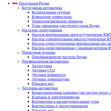
Продукция Ридан
Коттеджная автоматика
Коллекторные группы
Комнатные термостаты
Термоэлектрические приводы
Узлы смешения для теплого пола Ридан
Насосное оборудование
Насосы вертикальные многоступенчатые RM
Насосы горизонтальные многоступенчатые R
Насосы одноступенчатые вертикальные ин-л
Насосы циркуляционные с мокрым ротором 
Приводная техника
Преобразователи частоты Ридан
Промышленная автоматика
Аксессуары
Датчики CO2
Датчики влажности
Датчики температуры
Показать все
Тепловая автоматика
Балансировочные клапаны для систем тепло-
Клапаны и электроприводы
Коллекторы и распределительные узлы
Контроллеры и диспетчеризация
Показать все