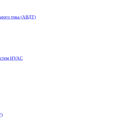
ного тока (АВДТ)
истем HVAC
У)