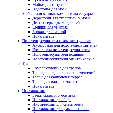
Мойки для санузлов
Подстолья для моек
Мебель для ванных комнат и аксессуары
Держатели для туалетной бумаги
Диспенсеры для жидкостей
Ершики для унитаза
Зеркала для ванной
Показать все
Полотенцесушители и комплектующие
Аксессуары для полотенцесушителей
Комплекты полотенцесушителей
Полотенцесушители водяные
Полотенцесушители электрические
Трапы
Комплектующие для трапов
Трап для подвалов и тех.помещений
Трапы для балконов и террас
Трапы для ванных комнат
Показать все
Инсталляции
Бачки скрытого монтажа
Инсталляции для биде
Инсталляции для смесителей
Инсталляции для умывальников