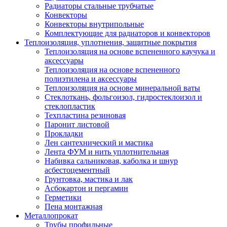
Радиаторы стальные трубчатые
Конвекторы
Конвекторы внутрипольные
Комплектующие для радиаторов и конвекторов
Теплоизоляция, уплотнения, защитные покрытия
Теплоизоляция на основе вспененного каучука и
аксессуары
Теплоизоляция на основе вспененного
полиэтилена и аксессуары
Теплоизоляция на основе минеральной ваты
Стеклоткань, фольгоизол, гидростеклоизол и
стеклопластик
Техпластина резиновая
Паронит листовой
Прокладки
Лен сантехнический и мастика
Лента ФУМ и нить уплотнительная
Набивка сальниковая, каболка и шнур
асбестоцементный
Грунтовка, мастика и лак
Асбокартон и пергамин
Герметики
Пена монтажная
Металлопрокат
Трубы профильные