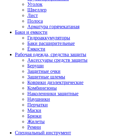
Уголок
Швеллер
Лист
Полоса
Арматура горячекатаная
Баки и емкости
Гидроаккумуляторы
Баки расширительные
Ёмкости
Рабочая одежда, средства защиты
Аксессуары средств защиты
Беруши
Защитные очки
Защитные шлемы
Коврики диэлектрические
Комбинезоны
Наколенники защитные
Наушники
Перчатки
Маски
Брюки
Жилеты
Ремни
Специальный инструмент