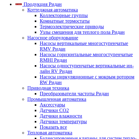
Продукция Ридан
Коттеджная автоматика
Коллекторные группы
Комнатные термостаты
Термоэлектрические приводы
Узлы смешения для теплого пола Ридан
Насосное оборудование
Насосы вертикальные многоступенчатые
RMV Ридан
Насосы горизонтальные многоступенчатые
RMHI Ридан
Насосы одноступенчатые вертикальные ин-
лайн RV Ридан
Насосы циркуляционные с мокрым ротором
RW Ридан
Приводная техника
Преобразователи частоты Ридан
Промышленная автоматика
Аксессуары
Датчики CO2
Датчики влажности
Датчики температуры
Показать все
Тепловая автоматика
Балансировочные клапаны для систем тепло-