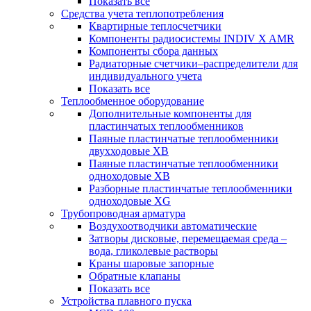
Показать все
Средства учета теплопотребления
Квартирные теплосчетчики
Компоненты радиосистемы INDIV X AMR
Компоненты сбора данных
Радиаторные счетчики–распределители для
индивидуального учета
Показать все
Теплообменное оборудование
Дополнительные компоненты для
пластинчатых теплообменников
Паяные пластинчатые теплообменники
двухходовые XB
Паяные пластинчатые теплообменники
одноходовые ХВ
Разборные пластинчатые теплообменники
одноходовые ХG
Трубопроводная арматура
Воздухоотводчики автоматические
Затворы дисковые, перемещаемая среда –
вода, гликолевые растворы
Краны шаровые запорные
Обратные клапаны
Показать все
Устройства плавного пуска