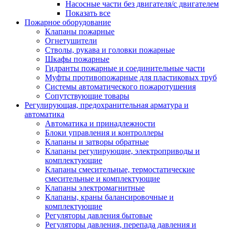
Насосные части без двигателя/с двигателем
Показать все
Пожарное оборудование
Клапаны пожарные
Огнетушители
Стволы, рукава и головки пожарные
Шкафы пожарные
Гидранты пожарные и соединительные части
Муфты противопожарные для пластиковых труб
Системы автоматического пожаротушения
Сопутствующие товары
Регулирующая, предохранительная арматура и
автоматика
Автоматика и принадлежности
Блоки управления и контроллеры
Клапаны и затворы обратные
Клапаны регулирующие, электроприводы и
комплектующие
Клапаны смесительные, термостатические
смесительные и комплектующие
Клапаны электромагнитные
Клапаны, краны балансировочные и
комплектующие
Регуляторы давления бытовые
Регуляторы давления, перепада давления и