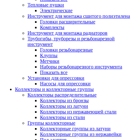
Тепловые пушки
Электрические
Инструмент для монтажа сшитого полиэтилена
Головки расширительные
Комплекты
Инструмент для монтажа радиаторов
Трубогибы, труборезы и резьбонарезной
инструмент
Головки резьбонарезные
Клуппы
Метчики
Наборы резьбонарезного инструмента
Показать все
Установки для опрессовки
Насосы для опрессовки
Коллекторы и коллекторные группы
Коллекторы распределительные
Коллекторы из бронзы
Коллекторы из латуни
Коллекторы из нержавеющей стали
Коллекторы из стали
Группы коллекторные
Коллекторные группы из латуни
Коллекторные группы из нержавейки
Под адаптер