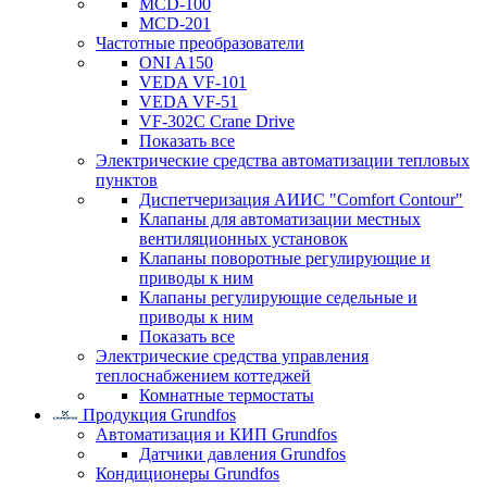
MCD-100
MCD-201
Частотные преобразователи
ONI A150
VEDA VF-101
VEDA VF-51
VF-302C Crane Drive
Показать все
Электрические средства автоматизации тепловых
пунктов
Диспетчеризация АИИС "Comfort Contour"
Клапаны для автоматизации местных
вентиляционных установок
Клапаны поворотные регулирующие и
приводы к ним
Клапаны регулирующие седельные и
приводы к ним
Показать все
Электрические средства управления
теплоснабжением коттеджей
Комнатные термостаты
Продукция Grundfos
Автоматизация и КИП Grundfos
Датчики давления Grundfos
Кондиционеры Grundfos