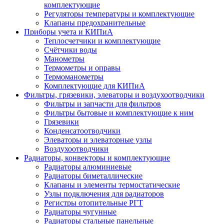
комплектующие
Регуляторы температуры и комплектующие
Клапаны предохранительные
Приборы учета и КИПиА
Теплосчетчики и комплектующие
Счётчики воды
Манометры
Термометры и оправы
Термоманометры
Комплектующие для КИПиА
Фильтры, грязевики, элеваторы и воздухоотводчики
Фильтры и запчасти для фильтров
Фильтры бытовые и комплектующие к ним
Грязевики
Конденсатоотводчики
Элеваторы и элеваторные узлы
Воздухоотводчики
Радиаторы, конвекторы и комплектующие
Радиаторы алюминиевые
Радиаторы биметаллические
Клапаны и элементы термостатические
Узлы подключения для радиаторов
Регистры отопительные РГТ
Радиаторы чугунные
Радиаторы стальные панельные