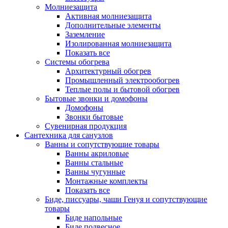
Молниезащита
Активная молниезащита
Дополнительные элементы
Заземление
Изолированная молниезащита
Показать все
Системы обогрева
Архитектурный обогрев
Промышленный электрообогрев
Теплые полы и бытовой обогрев
Бытовые звонки и домофоны
Домофоны
Звонки бытовые
Сувенирная продукция
Сантехника для санузлов
Ванны и сопутствующие товары
Ванны акриловые
Ванны стальные
Ванны чугунные
Монтажные комплекты
Показать все
Биде, писсуары, чаши Генуя и сопутствующие
товары
Биде напольные
Биде подвесное