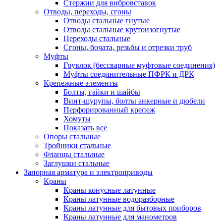
Стержни для вибровставок
Отводы, переходы, сгоны
Отводы стальные гнутые
Отводы стальные крутоизогнутые
Переходы стальные
Сгоны, бочата, резьбы и отрезки труб
Муфты
Грувлок (бессварные муфтовые соединения)
Муфты соединительные ПФРК и ДРК
Крепежные элементы
Болты, гайки и шайбы
Винт-шурупы, болты анкерные и дюбели
Перфорированный крепеж
Хомуты
Показать все
Опоры стальные
Тройники стальные
Фланцы стальные
Заглушки стальные
Запорная арматура и электроприводы
Краны
Краны конусные латунные
Краны латунные водоразборные
Краны латунные для бытовых приборов
Краны латунные для манометров