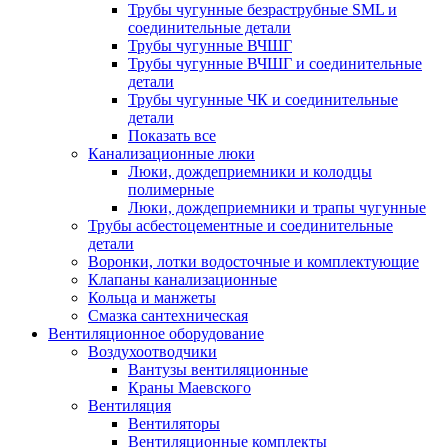
Трубы чугунные безраструбные SML и
соединительные детали
Трубы чугунные ВЧШГ
Трубы чугунные ВЧШГ и соединительные
детали
Трубы чугунные ЧК и соединительные
детали
Показать все
Канализационные люки
Люки, дождеприемники и колодцы
полимерные
Люки, дождеприемники и трапы чугунные
Трубы асбестоцементные и соединительные
детали
Воронки, лотки водосточные и комплектующие
Клапаны канализационные
Кольца и манжеты
Смазка сантехническая
Вентиляционное оборудование
Воздухоотводчики
Вантузы вентиляционные
Краны Маевского
Вентиляция
Вентиляторы
Вентиляционные комплекты