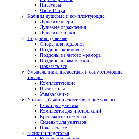
Писсуары
Чаши Генуя
Кабины душевые и комплектующие
Душевые двери
Душевые ограждения
Душевые стенки
Поддоны душевые
Опоры для поддонов
Поддоны акриловые
Поддоны из литого мрамора
Поддоны керамические
Показать все
Умывальники, пьедесталы и сопутствующие
товары
Комплектующие
Пьедесталы
Умывальники
Унитазы, бачки и сопутствующие товары
Бачки для унитаза
Комплекты для инсталляций
Крепежные элементы
Сиденья для унитазов
Показать все
Мойки и подстолья
Крепления для моек