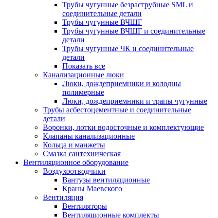
Трубы чугунные безраструбные SML и
соединительные детали
Трубы чугунные ВЧШГ
Трубы чугунные ВЧШГ и соединительные
детали
Трубы чугунные ЧК и соединительные
детали
Показать все
Канализационные люки
Люки, дождеприемники и колодцы
полимерные
Люки, дождеприемники и трапы чугунные
Трубы асбестоцементные и соединительные
детали
Воронки, лотки водосточные и комплектующие
Клапаны канализационные
Кольца и манжеты
Смазка сантехническая
Вентиляционное оборудование
Воздухоотводчики
Вантузы вентиляционные
Краны Маевского
Вентиляция
Вентиляторы
Вентиляционные комплекты