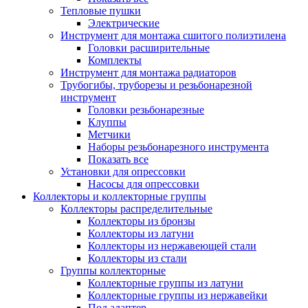
Тепловые пушки
Электрические
Инструмент для монтажа сшитого полиэтилена
Головки расширительные
Комплекты
Инструмент для монтажа радиаторов
Трубогибы, труборезы и резьбонарезной
инструмент
Головки резьбонарезные
Клуппы
Метчики
Наборы резьбонарезного инструмента
Показать все
Установки для опрессовки
Насосы для опрессовки
Коллекторы и коллекторные группы
Коллекторы распределительные
Коллекторы из бронзы
Коллекторы из латуни
Коллекторы из нержавеющей стали
Коллекторы из стали
Группы коллекторные
Коллекторные группы из латуни
Коллекторные группы из нержавейки
Под адаптер