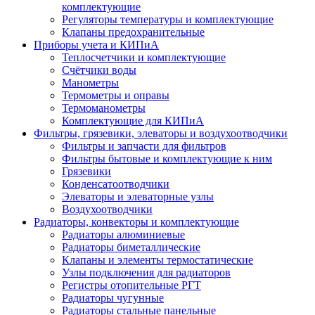
комплектующие
Регуляторы температуры и комплектующие
Клапаны предохранительные
Приборы учета и КИПиА
Теплосчетчики и комплектующие
Счётчики воды
Манометры
Термометры и оправы
Термоманометры
Комплектующие для КИПиА
Фильтры, грязевики, элеваторы и воздухоотводчики
Фильтры и запчасти для фильтров
Фильтры бытовые и комплектующие к ним
Грязевики
Конденсатоотводчики
Элеваторы и элеваторные узлы
Воздухоотводчики
Радиаторы, конвекторы и комплектующие
Радиаторы алюминиевые
Радиаторы биметаллические
Клапаны и элементы термостатические
Узлы подключения для радиаторов
Регистры отопительные РГТ
Радиаторы чугунные
Радиаторы стальные панельные