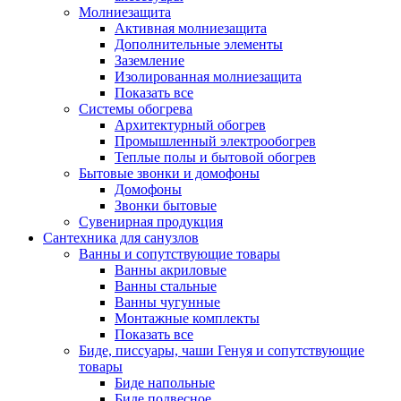
Молниезащита
Активная молниезащита
Дополнительные элементы
Заземление
Изолированная молниезащита
Показать все
Системы обогрева
Архитектурный обогрев
Промышленный электрообогрев
Теплые полы и бытовой обогрев
Бытовые звонки и домофоны
Домофоны
Звонки бытовые
Сувенирная продукция
Сантехника для санузлов
Ванны и сопутствующие товары
Ванны акриловые
Ванны стальные
Ванны чугунные
Монтажные комплекты
Показать все
Биде, писсуары, чаши Генуя и сопутствующие
товары
Биде напольные
Биде подвесное