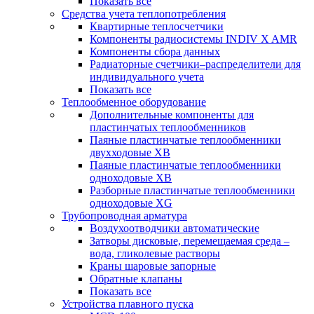
Показать все
Средства учета теплопотребления
Квартирные теплосчетчики
Компоненты радиосистемы INDIV X AMR
Компоненты сбора данных
Радиаторные счетчики–распределители для
индивидуального учета
Показать все
Теплообменное оборудование
Дополнительные компоненты для
пластинчатых теплообменников
Паяные пластинчатые теплообменники
двухходовые XB
Паяные пластинчатые теплообменники
одноходовые ХВ
Разборные пластинчатые теплообменники
одноходовые ХG
Трубопроводная арматура
Воздухоотводчики автоматические
Затворы дисковые, перемещаемая среда –
вода, гликолевые растворы
Краны шаровые запорные
Обратные клапаны
Показать все
Устройства плавного пуска