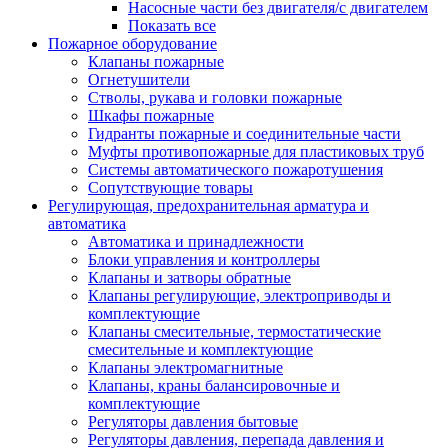
Насосные части без двигателя/с двигателем
Показать все
Пожарное оборудование
Клапаны пожарные
Огнетушители
Стволы, рукава и головки пожарные
Шкафы пожарные
Гидранты пожарные и соединительные части
Муфты противопожарные для пластиковых труб
Системы автоматического пожаротушения
Сопутствующие товары
Регулирующая, предохранительная арматура и
автоматика
Автоматика и принадлежности
Блоки управления и контроллеры
Клапаны и затворы обратные
Клапаны регулирующие, электроприводы и
комплектующие
Клапаны смесительные, термостатические
смесительные и комплектующие
Клапаны электромагнитные
Клапаны, краны балансировочные и
комплектующие
Регуляторы давления бытовые
Регуляторы давления, перепада давления и