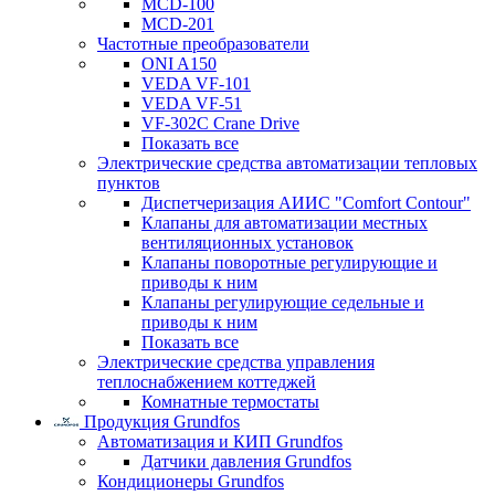
MCD-100
MCD-201
Частотные преобразователи
ONI A150
VEDA VF-101
VEDA VF-51
VF-302C Crane Drive
Показать все
Электрические средства автоматизации тепловых
пунктов
Диспетчеризация АИИС "Comfort Contour"
Клапаны для автоматизации местных
вентиляционных установок
Клапаны поворотные регулирующие и
приводы к ним
Клапаны регулирующие седельные и
приводы к ним
Показать все
Электрические средства управления
теплоснабжением коттеджей
Комнатные термостаты
Продукция Grundfos
Автоматизация и КИП Grundfos
Датчики давления Grundfos
Кондиционеры Grundfos