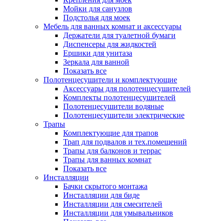
Мойки для санузлов
Подстолья для моек
Мебель для ванных комнат и аксессуары
Держатели для туалетной бумаги
Диспенсеры для жидкостей
Ершики для унитаза
Зеркала для ванной
Показать все
Полотенцесушители и комплектующие
Аксессуары для полотенцесушителей
Комплекты полотенцесушителей
Полотенцесушители водяные
Полотенцесушители электрические
Трапы
Комплектующие для трапов
Трап для подвалов и тех.помещений
Трапы для балконов и террас
Трапы для ванных комнат
Показать все
Инсталляции
Бачки скрытого монтажа
Инсталляции для биде
Инсталляции для смесителей
Инсталляции для умывальников