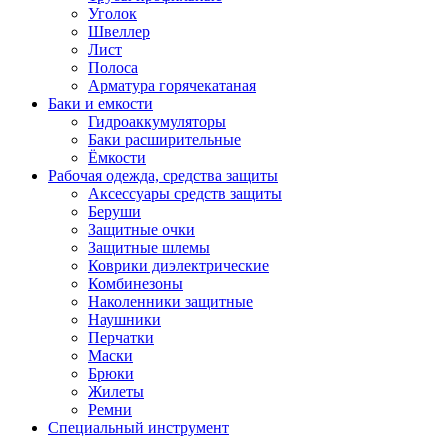
Уголок
Швеллер
Лист
Полоса
Арматура горячекатаная
Баки и емкости
Гидроаккумуляторы
Баки расширительные
Ёмкости
Рабочая одежда, средства защиты
Аксессуары средств защиты
Беруши
Защитные очки
Защитные шлемы
Коврики диэлектрические
Комбинезоны
Наколенники защитные
Наушники
Перчатки
Маски
Брюки
Жилеты
Ремни
Специальный инструмент