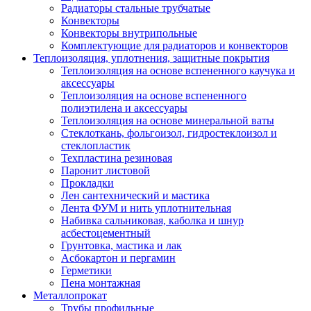
Радиаторы стальные трубчатые
Конвекторы
Конвекторы внутрипольные
Комплектующие для радиаторов и конвекторов
Теплоизоляция, уплотнения, защитные покрытия
Теплоизоляция на основе вспененного каучука и
аксессуары
Теплоизоляция на основе вспененного
полиэтилена и аксессуары
Теплоизоляция на основе минеральной ваты
Стеклоткань, фольгоизол, гидростеклоизол и
стеклопластик
Техпластина резиновая
Паронит листовой
Прокладки
Лен сантехнический и мастика
Лента ФУМ и нить уплотнительная
Набивка сальниковая, каболка и шнур
асбестоцементный
Грунтовка, мастика и лак
Асбокартон и пергамин
Герметики
Пена монтажная
Металлопрокат
Трубы профильные