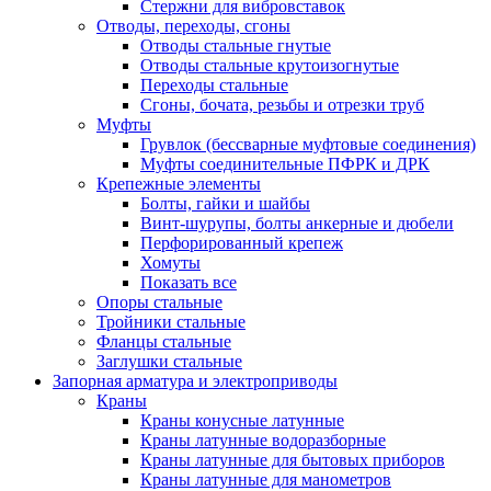
Стержни для вибровставок
Отводы, переходы, сгоны
Отводы стальные гнутые
Отводы стальные крутоизогнутые
Переходы стальные
Сгоны, бочата, резьбы и отрезки труб
Муфты
Грувлок (бессварные муфтовые соединения)
Муфты соединительные ПФРК и ДРК
Крепежные элементы
Болты, гайки и шайбы
Винт-шурупы, болты анкерные и дюбели
Перфорированный крепеж
Хомуты
Показать все
Опоры стальные
Тройники стальные
Фланцы стальные
Заглушки стальные
Запорная арматура и электроприводы
Краны
Краны конусные латунные
Краны латунные водоразборные
Краны латунные для бытовых приборов
Краны латунные для манометров