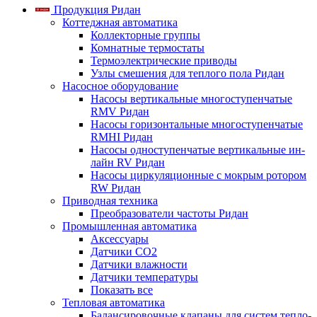
Продукция Ридан
Коттеджная автоматика
Коллекторные группы
Комнатные термостаты
Термоэлектрические приводы
Узлы смешения для теплого пола Ридан
Насосное оборудование
Насосы вертикальные многоступенчатые
RMV Ридан
Насосы горизонтальные многоступенчатые
RMHI Ридан
Насосы одноступенчатые вертикальные ин-
лайн RV Ридан
Насосы циркуляционные с мокрым ротором
RW Ридан
Приводная техника
Преобразователи частоты Ридан
Промышленная автоматика
Аксессуары
Датчики CO2
Датчики влажности
Датчики температуры
Показать все
Тепловая автоматика
Балансировочные клапаны для систем тепло-