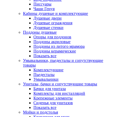
Писсуары
Чаши Генуя
Кабины душевые и комплектующие
Душевые двери
Душевые ограждения
Душевые стенки
Поддоны душевые
Опоры для поддонов
Поддоны акриловые
Поддоны из литого мрамора
Поддоны керамические
Показать все
Умывальники, пьедесталы и сопутствующие
товары
Комплектующие
Пьедесталы
Умывальники
Унитазы, бачки и сопутствующие товары
Бачки для унитаза
Комплекты для инсталляций
Крепежные элементы
Сиденья для унитазов
Показать все
Мойки и подстолья
Крепления для моек