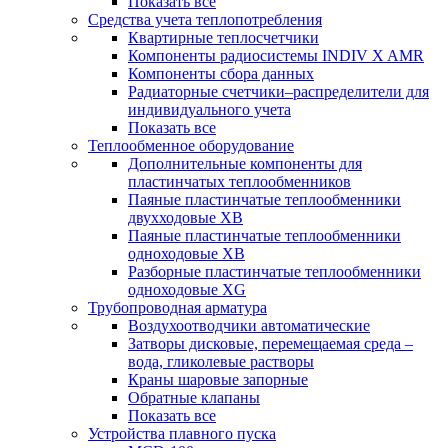
Показать все
Средства учета теплопотребления
Квартирные теплосчетчики
Компоненты радиосистемы INDIV X AMR
Компоненты сбора данных
Радиаторные счетчики–распределители для
индивидуального учета
Показать все
Теплообменное оборудование
Дополнительные компоненты для
пластинчатых теплообменников
Паяные пластинчатые теплообменники
двухходовые XB
Паяные пластинчатые теплообменники
одноходовые ХВ
Разборные пластинчатые теплообменники
одноходовые ХG
Трубопроводная арматура
Воздухоотводчики автоматические
Затворы дисковые, перемещаемая среда –
вода, гликолевые растворы
Краны шаровые запорные
Обратные клапаны
Показать все
Устройства плавного пуска