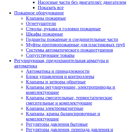
Насосные части без двигателя/с двигателем
Показать все
Пожарное оборудование
Клапаны пожарные
Огнетушители
Стволы, рукава и головки пожарные
Шкафы пожарные
Гидранты пожарные и соединительные части
Муфты противопожарные для пластиковых труб
Системы автоматического пожаротушения
Сопутствующие товары
Регулирующая, предохранительная арматура и
автоматика
Автоматика и принадлежности
Блоки управления и контроллеры
Клапаны и затворы обратные
Клапаны регулирующие, электроприводы и
комплектующие
Клапаны смесительные, термостатические
смесительные и комплектующие
Клапаны электромагнитные
Клапаны, краны балансировочные и
комплектующие
Регуляторы давления бытовые
Регуляторы давления, перепада давления и