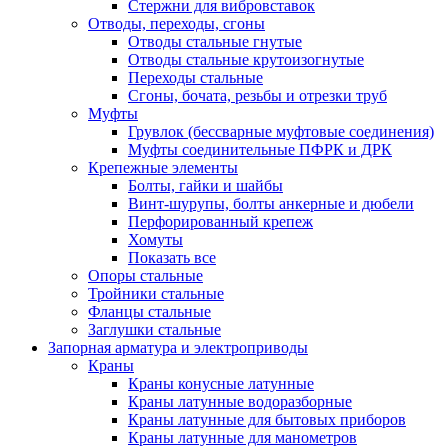
Стержни для вибровставок
Отводы, переходы, сгоны
Отводы стальные гнутые
Отводы стальные крутоизогнутые
Переходы стальные
Сгоны, бочата, резьбы и отрезки труб
Муфты
Грувлок (бессварные муфтовые соединения)
Муфты соединительные ПФРК и ДРК
Крепежные элементы
Болты, гайки и шайбы
Винт-шурупы, болты анкерные и дюбели
Перфорированный крепеж
Хомуты
Показать все
Опоры стальные
Тройники стальные
Фланцы стальные
Заглушки стальные
Запорная арматура и электроприводы
Краны
Краны конусные латунные
Краны латунные водоразборные
Краны латунные для бытовых приборов
Краны латунные для манометров