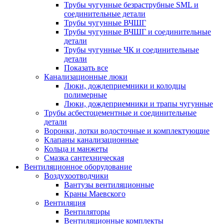
Трубы чугунные безраструбные SML и
соединительные детали
Трубы чугунные ВЧШГ
Трубы чугунные ВЧШГ и соединительные
детали
Трубы чугунные ЧК и соединительные
детали
Показать все
Канализационные люки
Люки, дождеприемники и колодцы
полимерные
Люки, дождеприемники и трапы чугунные
Трубы асбестоцементные и соединительные
детали
Воронки, лотки водосточные и комплектующие
Клапаны канализационные
Кольца и манжеты
Смазка сантехническая
Вентиляционное оборудование
Воздухоотводчики
Вантузы вентиляционные
Краны Маевского
Вентиляция
Вентиляторы
Вентиляционные комплекты