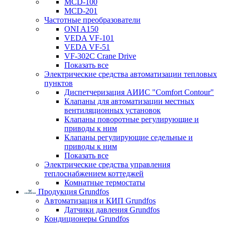
MCD-100
MCD-201
Частотные преобразователи
ONI A150
VEDA VF-101
VEDA VF-51
VF-302C Crane Drive
Показать все
Электрические средства автоматизации тепловых
пунктов
Диспетчеризация АИИС "Comfort Contour"
Клапаны для автоматизации местных
вентиляционных установок
Клапаны поворотные регулирующие и
приводы к ним
Клапаны регулирующие седельные и
приводы к ним
Показать все
Электрические средства управления
теплоснабжением коттеджей
Комнатные термостаты
Продукция Grundfos
Автоматизация и КИП Grundfos
Датчики давления Grundfos
Кондиционеры Grundfos