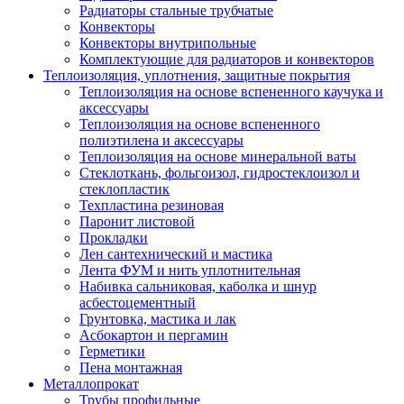
Радиаторы стальные трубчатые
Конвекторы
Конвекторы внутрипольные
Комплектующие для радиаторов и конвекторов
Теплоизоляция, уплотнения, защитные покрытия
Теплоизоляция на основе вспененного каучука и
аксессуары
Теплоизоляция на основе вспененного
полиэтилена и аксессуары
Теплоизоляция на основе минеральной ваты
Стеклоткань, фольгоизол, гидростеклоизол и
стеклопластик
Техпластина резиновая
Паронит листовой
Прокладки
Лен сантехнический и мастика
Лента ФУМ и нить уплотнительная
Набивка сальниковая, каболка и шнур
асбестоцементный
Грунтовка, мастика и лак
Асбокартон и пергамин
Герметики
Пена монтажная
Металлопрокат
Трубы профильные