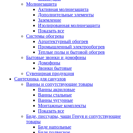
Молниезащита
Активная молниезащита
Дополнительные элементы
Заземление
Изолированная молниезащита
Показать все
Системы обогрева
Архитектурный обогрев
Промышленный электрообогрев
Теплые полы и бытовой обогрев
Бытовые звонки и домофоны
Домофоны
Звонки бытовые
Сувенирная продукция
Сантехника для санузлов
Ванны и сопутствующие товары
Ванны акриловые
Ванны стальные
Ванны чугунные
Монтажные комплекты
Показать все
Биде, писсуары, чаши Генуя и сопутствующие
товары
Биде напольные
Биде подвесное