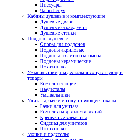
Писсуары
Чаши Генуя
Кабины душевые и комплектующие
Душевые двери
Душевые ограждения
Душевые стенки
Поддоны душевые
Опоры для поддонов
Поддоны акриловые
Поддоны из литого мрамора
Поддоны керамические
Показать все
Умывальники, пьедесталы и сопутствующие
товары
Комплектующие
Пьедесталы
Умывальники
Унитазы, бачки и сопутствующие товары
Бачки для унитаза
Комплекты для инсталляций
Крепежные элементы
Сиденья для унитазов
Показать все
Мойки и подстолья
Крепления для моек