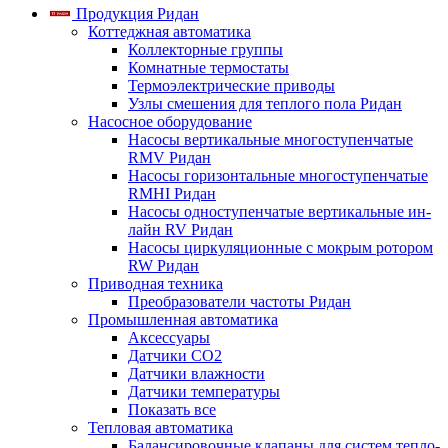
Продукция Ридан
Коттеджная автоматика
Коллекторные группы
Комнатные термостаты
Термоэлектрические приводы
Узлы смешения для теплого пола Ридан
Насосное оборудование
Насосы вертикальные многоступенчатые
RMV Ридан
Насосы горизонтальные многоступенчатые
RMHI Ридан
Насосы одноступенчатые вертикальные ин-
лайн RV Ридан
Насосы циркуляционные с мокрым ротором
RW Ридан
Приводная техника
Преобразователи частоты Ридан
Промышленная автоматика
Аксессуары
Датчики CO2
Датчики влажности
Датчики температуры
Показать все
Тепловая автоматика
Балансировочные клапаны для систем тепло-