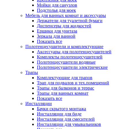
Мойки для санузлов
Подстолья для моек
Мебель для ванных комнат и аксессуары
Держатели для туалетной бумаги
Диспенсеры для жидкостей
Ершики для унитаза
Зеркала для ванной
Показать все
Полотенцесушители и комплектующие
Аксессуары для полотенцесушителей
Комплекты полотенцесушителей
Полотенцесушители водяные
Полотенцесушители электрические
Трапы
Комплектующие для трапов
Трап для подвалов и тех.помещений
Трапы для балконов и террас
Трапы для ванных комнат
Показать все
Инсталляции
Бачки скрытого монтажа
Инсталляции для биде
Инсталляции для смесителей
Инсталляции для умывальников