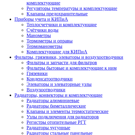
комплектующие
Регуляторы температуры и комплектующие
Клапаны предохранительные
Приборы учета и КИПиА
Теплосчетчики и комплектующие
Счётчики воды
Манометры
Термометры и оправы
Термоманометры
Комплектующие для КИПиА
Фильтры, грязевики, элеваторы и воздухоотводчики
Фильтры и запчасти для фильтров
Фильтры бытовые и комплектующие к ним
Грязевики
Конденсатоотводчики
Элеваторы и элеваторные узлы
Воздухоотводчики
Радиаторы, конвекторы и комплектующие
Радиаторы алюминиевые
Радиаторы биметаллические
Клапаны и элементы термостатические
Узлы подключения для радиаторов
Регистры отопительные РГТ
Радиаторы чугунные
Радиаторы стальные панельные