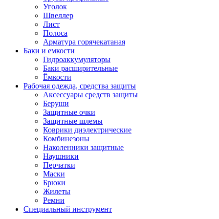
Уголок
Швеллер
Лист
Полоса
Арматура горячекатаная
Баки и емкости
Гидроаккумуляторы
Баки расширительные
Ёмкости
Рабочая одежда, средства защиты
Аксессуары средств защиты
Беруши
Защитные очки
Защитные шлемы
Коврики диэлектрические
Комбинезоны
Наколенники защитные
Наушники
Перчатки
Маски
Брюки
Жилеты
Ремни
Специальный инструмент