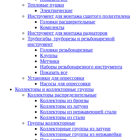
Тепловые пушки
Электрические
Инструмент для монтажа сшитого полиэтилена
Головки расширительные
Комплекты
Инструмент для монтажа радиаторов
Трубогибы, труборезы и резьбонарезной
инструмент
Головки резьбонарезные
Клуппы
Метчики
Наборы резьбонарезного инструмента
Показать все
Установки для опрессовки
Насосы для опрессовки
Коллекторы и коллекторные группы
Коллекторы распределительные
Коллекторы из бронзы
Коллекторы из латуни
Коллекторы из нержавеющей стали
Коллекторы из стали
Группы коллекторные
Коллекторные группы из латуни
Коллекторные группы из нержавейки
Под адаптер