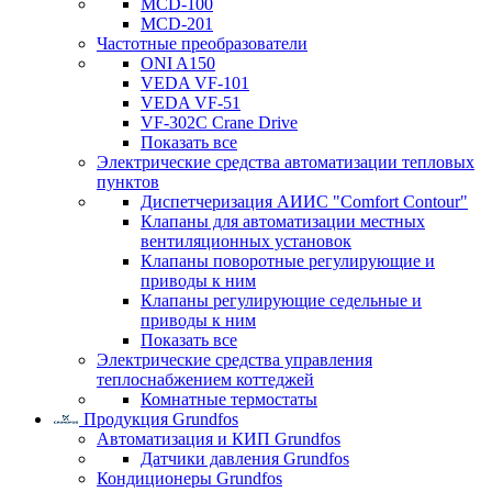
MCD-100
MCD-201
Частотные преобразователи
ONI A150
VEDA VF-101
VEDA VF-51
VF-302C Crane Drive
Показать все
Электрические средства автоматизации тепловых
пунктов
Диспетчеризация АИИС "Comfort Contour"
Клапаны для автоматизации местных
вентиляционных установок
Клапаны поворотные регулирующие и
приводы к ним
Клапаны регулирующие седельные и
приводы к ним
Показать все
Электрические средства управления
теплоснабжением коттеджей
Комнатные термостаты
Продукция Grundfos
Автоматизация и КИП Grundfos
Датчики давления Grundfos
Кондиционеры Grundfos