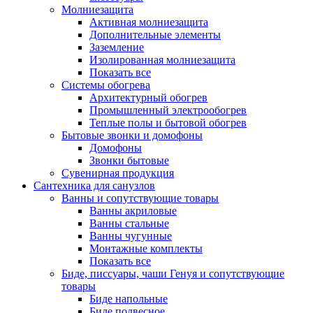
Молниезащита
Активная молниезащита
Дополнительные элементы
Заземление
Изолированная молниезащита
Показать все
Системы обогрева
Архитектурный обогрев
Промышленный электрообогрев
Теплые полы и бытовой обогрев
Бытовые звонки и домофоны
Домофоны
Звонки бытовые
Сувенирная продукция
Сантехника для санузлов
Ванны и сопутствующие товары
Ванны акриловые
Ванны стальные
Ванны чугунные
Монтажные комплекты
Показать все
Биде, писсуары, чаши Генуя и сопутствующие
товары
Биде напольные
Биде подвесное