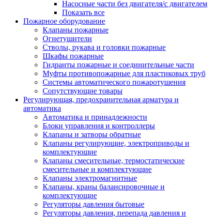
Насосные части без двигателя/с двигателем
Показать все
Пожарное оборудование
Клапаны пожарные
Огнетушители
Стволы, рукава и головки пожарные
Шкафы пожарные
Гидранты пожарные и соединительные части
Муфты противопожарные для пластиковых труб
Системы автоматического пожаротушения
Сопутствующие товары
Регулирующая, предохранительная арматура и
автоматика
Автоматика и принадлежности
Блоки управления и контроллеры
Клапаны и затворы обратные
Клапаны регулирующие, электроприводы и
комплектующие
Клапаны смесительные, термостатические
смесительные и комплектующие
Клапаны электромагнитные
Клапаны, краны балансировочные и
комплектующие
Регуляторы давления бытовые
Регуляторы давления, перепада давления и