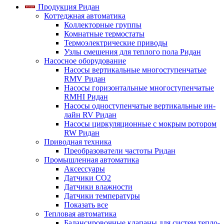
Продукция Ридан
Коттеджная автоматика
Коллекторные группы
Комнатные термостаты
Термоэлектрические приводы
Узлы смешения для теплого пола Ридан
Насосное оборудование
Насосы вертикальные многоступенчатые
RMV Ридан
Насосы горизонтальные многоступенчатые
RMHI Ридан
Насосы одноступенчатые вертикальные ин-
лайн RV Ридан
Насосы циркуляционные с мокрым ротором
RW Ридан
Приводная техника
Преобразователи частоты Ридан
Промышленная автоматика
Аксессуары
Датчики CO2
Датчики влажности
Датчики температуры
Показать все
Тепловая автоматика
Балансировочные клапаны для систем тепло-