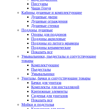
Писсуары
Чаши Генуя
Кабины душевые и комплектующие
Душевые двери
Душевые ограждения
Душевые стенки
Поддоны душевые
Опоры для поддонов
Поддоны акриловые
Поддоны из литого мрамора
Поддоны керамические
Показать все
Умывальники, пьедесталы и сопутствующие
товары
Комплектующие
Пьедесталы
Умывальники
Унитазы, бачки и сопутствующие товары
Бачки для унитаза
Комплекты для инсталляций
Крепежные элементы
Сиденья для унитазов
Показать все
Мойки и подстолья
Крепления для моек