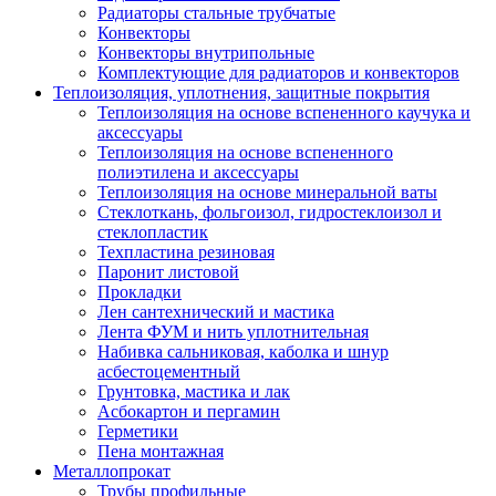
Радиаторы стальные трубчатые
Конвекторы
Конвекторы внутрипольные
Комплектующие для радиаторов и конвекторов
Теплоизоляция, уплотнения, защитные покрытия
Теплоизоляция на основе вспененного каучука и
аксессуары
Теплоизоляция на основе вспененного
полиэтилена и аксессуары
Теплоизоляция на основе минеральной ваты
Стеклоткань, фольгоизол, гидростеклоизол и
стеклопластик
Техпластина резиновая
Паронит листовой
Прокладки
Лен сантехнический и мастика
Лента ФУМ и нить уплотнительная
Набивка сальниковая, каболка и шнур
асбестоцементный
Грунтовка, мастика и лак
Асбокартон и пергамин
Герметики
Пена монтажная
Металлопрокат
Трубы профильные