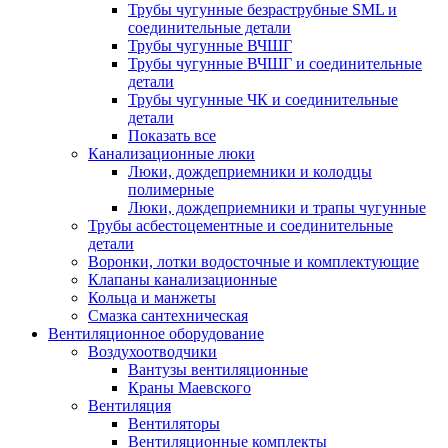
Трубы чугунные безраструбные SML и
соединительные детали
Трубы чугунные ВЧШГ
Трубы чугунные ВЧШГ и соединительные
детали
Трубы чугунные ЧК и соединительные
детали
Показать все
Канализационные люки
Люки, дождеприемники и колодцы
полимерные
Люки, дождеприемники и трапы чугунные
Трубы асбестоцементные и соединительные
детали
Воронки, лотки водосточные и комплектующие
Клапаны канализационные
Кольца и манжеты
Смазка сантехническая
Вентиляционное оборудование
Воздухоотводчики
Вантузы вентиляционные
Краны Маевского
Вентиляция
Вентиляторы
Вентиляционные комплекты