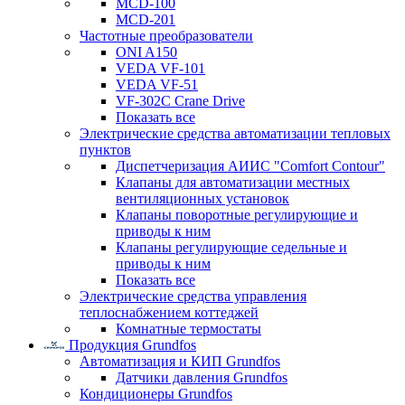
MCD-100
MCD-201
Частотные преобразователи
ONI A150
VEDA VF-101
VEDA VF-51
VF-302C Crane Drive
Показать все
Электрические средства автоматизации тепловых
пунктов
Диспетчеризация АИИС "Comfort Contour"
Клапаны для автоматизации местных
вентиляционных установок
Клапаны поворотные регулирующие и
приводы к ним
Клапаны регулирующие седельные и
приводы к ним
Показать все
Электрические средства управления
теплоснабжением коттеджей
Комнатные термостаты
Продукция Grundfos
Автоматизация и КИП Grundfos
Датчики давления Grundfos
Кондиционеры Grundfos