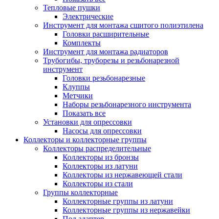
Тепловые пушки
Электрические
Инструмент для монтажа сшитого полиэтилена
Головки расширительные
Комплекты
Инструмент для монтажа радиаторов
Трубогибы, труборезы и резьбонарезной
инструмент
Головки резьбонарезные
Клуппы
Метчики
Наборы резьбонарезного инструмента
Показать все
Установки для опрессовки
Насосы для опрессовки
Коллекторы и коллекторные группы
Коллекторы распределительные
Коллекторы из бронзы
Коллекторы из латуни
Коллекторы из нержавеющей стали
Коллекторы из стали
Группы коллекторные
Коллекторные группы из латуни
Коллекторные группы из нержавейки
Под адаптер