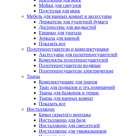
Мойки для санузлов
Подстолья для моек
Мебель для ванных комнат и аксессуары
Держатели для туалетной бумаги
Диспенсеры для жидкостей
Ершики для унитаза
Зеркала для ванной
Показать все
Полотенцесушители и комплектующие
Аксессуары для полотенцесушителей
Комплекты полотенцесушителей
Полотенцесушители водяные
Полотенцесушители электрические
Трапы
Комплектующие для трапов
Трап для подвалов и тех.помещений
Трапы для балконов и террас
Трапы для ванных комнат
Показать все
Инсталляции
Бачки скрытого монтажа
Инсталляции для биде
Инсталляции для смесителей
Инсталляции для умывальников