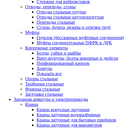
Стержни для вибровставок
Отводы, переходы, сгоны
Отводы стальные гнутые
Отводы стальные крутоизогнутые
Переходы стальные
Сгоны, бочата, резьбы и отрезки труб
Муфты
Грувлок (бессварные муфтовые соединения)
Муфты соединительные ПФРК и ДРК
Крепежные элементы
Болты, гайки и шайбы
Винт-шурупы, болты анкерные и дюбели
Перфорированный крепеж
Хомуты
Показать все
Опоры стальные
Тройники стальные
Фланцы стальные
Заглушки стальные
Запорная арматура и электроприводы
Краны
Краны конусные латунные
Краны латунные водоразборные
Краны латунные для бытовых приборов
Краны латунные для манометров