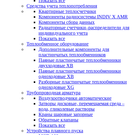
Показать все
Средства учета теплопотребления
Квартирные теплосчетчики
Компоненты радиосистемы INDIV X AMR
Компоненты сбора данных
Радиаторные счетчики–распределители для
индивидуального учета
Показать все
Теплообменное оборудование
Дополнительные компоненты для
пластинчатых теплообменников
Паяные пластинчатые теплообменники
двухходовые XB
Паяные пластинчатые теплообменники
одноходовые ХВ
Разборные пластинчатые теплообменники
одноходовые ХG
Трубопроводная арматура
Воздухоотводчики автоматические
Затворы дисковые, перемещаемая среда –
вода, гликолевые растворы
Краны шаровые запорные
Обратные клапаны
Показать все
Устройства плавного пуска