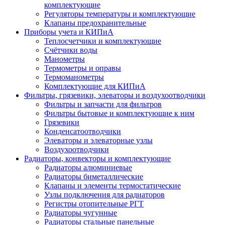
комплектующие
Регуляторы температуры и комплектующие
Клапаны предохранительные
Приборы учета и КИПиА
Теплосчетчики и комплектующие
Счётчики воды
Манометры
Термометры и оправы
Термоманометры
Комплектующие для КИПиА
Фильтры, грязевики, элеваторы и воздухоотводчики
Фильтры и запчасти для фильтров
Фильтры бытовые и комплектующие к ним
Грязевики
Конденсатоотводчики
Элеваторы и элеваторные узлы
Воздухоотводчики
Радиаторы, конвекторы и комплектующие
Радиаторы алюминиевые
Радиаторы биметаллические
Клапаны и элементы термостатические
Узлы подключения для радиаторов
Регистры отопительные РГТ
Радиаторы чугунные
Радиаторы стальные панельные