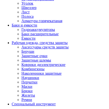
Уголок
Швеллер
Лист
Полоса
Арматура горячекатаная
Баки и емкости
Гидроаккумуляторы
Баки расширительные
Ёмкости
Рабочая одежда, средства защиты
Аксессуары средств защиты
Беруши
Защитные очки
Защитные шлемы
Коврики диэлектрические
Комбинезоны
Наколенники защитные
Наушники
Перчатки
Маски
Брюки
Жилеты
Ремни
Специальный инструмент