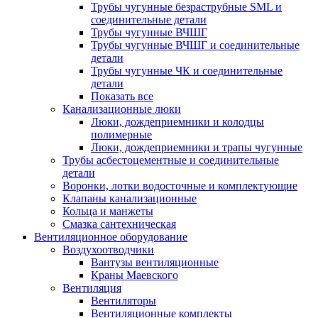
Трубы чугунные безраструбные SML и
соединительные детали
Трубы чугунные ВЧШГ
Трубы чугунные ВЧШГ и соединительные
детали
Трубы чугунные ЧК и соединительные
детали
Показать все
Канализационные люки
Люки, дождеприемники и колодцы
полимерные
Люки, дождеприемники и трапы чугунные
Трубы асбестоцементные и соединительные
детали
Воронки, лотки водосточные и комплектующие
Клапаны канализационные
Кольца и манжеты
Смазка сантехническая
Вентиляционное оборудование
Воздухоотводчики
Вантузы вентиляционные
Краны Маевского
Вентиляция
Вентиляторы
Вентиляционные комплекты