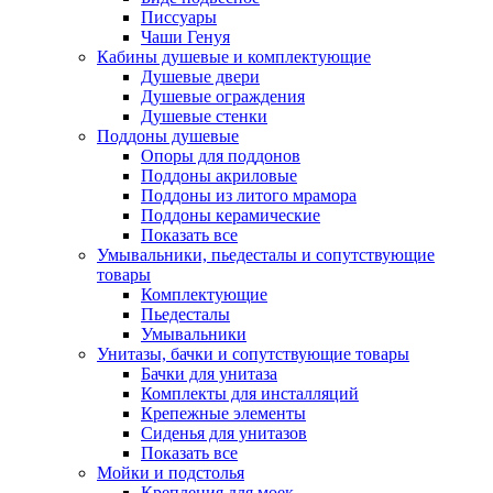
Писсуары
Чаши Генуя
Кабины душевые и комплектующие
Душевые двери
Душевые ограждения
Душевые стенки
Поддоны душевые
Опоры для поддонов
Поддоны акриловые
Поддоны из литого мрамора
Поддоны керамические
Показать все
Умывальники, пьедесталы и сопутствующие
товары
Комплектующие
Пьедесталы
Умывальники
Унитазы, бачки и сопутствующие товары
Бачки для унитаза
Комплекты для инсталляций
Крепежные элементы
Сиденья для унитазов
Показать все
Мойки и подстолья
Крепления для моек