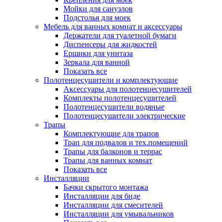
Мойки для санузлов
Подстолья для моек
Мебель для ванных комнат и аксессуары
Держатели для туалетной бумаги
Диспенсеры для жидкостей
Ершики для унитаза
Зеркала для ванной
Показать все
Полотенцесушители и комплектующие
Аксессуары для полотенцесушителей
Комплекты полотенцесушителей
Полотенцесушители водяные
Полотенцесушители электрические
Трапы
Комплектующие для трапов
Трап для подвалов и тех.помещений
Трапы для балконов и террас
Трапы для ванных комнат
Показать все
Инсталляции
Бачки скрытого монтажа
Инсталляции для биде
Инсталляции для смесителей
Инсталляции для умывальников