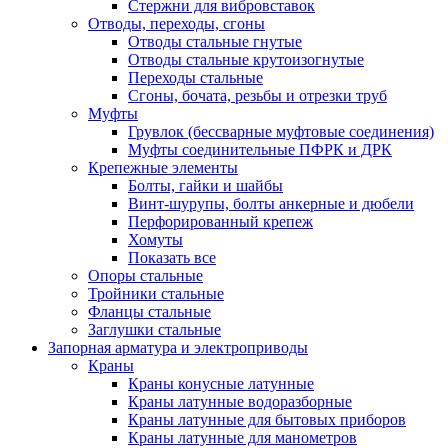
Стержни для вибровставок
Отводы, переходы, сгоны
Отводы стальные гнутые
Отводы стальные крутоизогнутые
Переходы стальные
Сгоны, бочата, резьбы и отрезки труб
Муфты
Грувлок (бессварные муфтовые соединения)
Муфты соединительные ПФРК и ДРК
Крепежные элементы
Болты, гайки и шайбы
Винт-шурупы, болты анкерные и дюбели
Перфорированный крепеж
Хомуты
Показать все
Опоры стальные
Тройники стальные
Фланцы стальные
Заглушки стальные
Запорная арматура и электроприводы
Краны
Краны конусные латунные
Краны латунные водоразборные
Краны латунные для бытовых приборов
Краны латунные для манометров