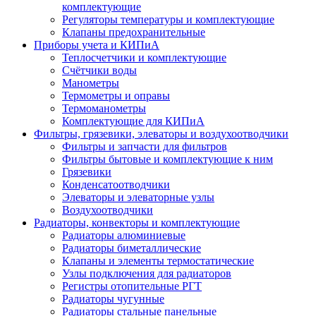
комплектующие
Регуляторы температуры и комплектующие
Клапаны предохранительные
Приборы учета и КИПиА
Теплосчетчики и комплектующие
Счётчики воды
Манометры
Термометры и оправы
Термоманометры
Комплектующие для КИПиА
Фильтры, грязевики, элеваторы и воздухоотводчики
Фильтры и запчасти для фильтров
Фильтры бытовые и комплектующие к ним
Грязевики
Конденсатоотводчики
Элеваторы и элеваторные узлы
Воздухоотводчики
Радиаторы, конвекторы и комплектующие
Радиаторы алюминиевые
Радиаторы биметаллические
Клапаны и элементы термостатические
Узлы подключения для радиаторов
Регистры отопительные РГТ
Радиаторы чугунные
Радиаторы стальные панельные