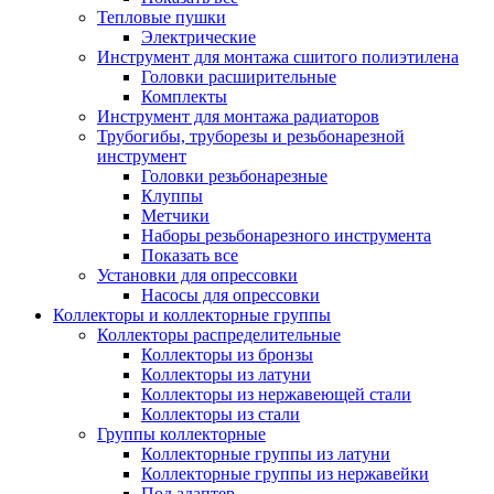
Тепловые пушки
Электрические
Инструмент для монтажа сшитого полиэтилена
Головки расширительные
Комплекты
Инструмент для монтажа радиаторов
Трубогибы, труборезы и резьбонарезной
инструмент
Головки резьбонарезные
Клуппы
Метчики
Наборы резьбонарезного инструмента
Показать все
Установки для опрессовки
Насосы для опрессовки
Коллекторы и коллекторные группы
Коллекторы распределительные
Коллекторы из бронзы
Коллекторы из латуни
Коллекторы из нержавеющей стали
Коллекторы из стали
Группы коллекторные
Коллекторные группы из латуни
Коллекторные группы из нержавейки
Под адаптер