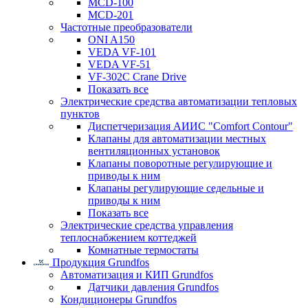
MCD-100
MCD-201
Частотные преобразователи
ONI A150
VEDA VF-101
VEDA VF-51
VF-302C Crane Drive
Показать все
Электрические средства автоматизации тепловых
пунктов
Диспетчеризация АИИС "Comfort Contour"
Клапаны для автоматизации местных
вентиляционных установок
Клапаны поворотные регулирующие и
приводы к ним
Клапаны регулирующие седельные и
приводы к ним
Показать все
Электрические средства управления
теплоснабжением коттеджей
Комнатные термостаты
Продукция Grundfos
Автоматизация и КИП Grundfos
Датчики давления Grundfos
Кондиционеры Grundfos