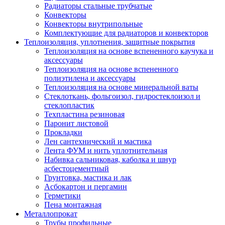
Радиаторы стальные трубчатые
Конвекторы
Конвекторы внутрипольные
Комплектующие для радиаторов и конвекторов
Теплоизоляция, уплотнения, защитные покрытия
Теплоизоляция на основе вспененного каучука и
аксессуары
Теплоизоляция на основе вспененного
полиэтилена и аксессуары
Теплоизоляция на основе минеральной ваты
Стеклоткань, фольгоизол, гидростеклоизол и
стеклопластик
Техпластина резиновая
Паронит листовой
Прокладки
Лен сантехнический и мастика
Лента ФУМ и нить уплотнительная
Набивка сальниковая, каболка и шнур
асбестоцементный
Грунтовка, мастика и лак
Асбокартон и пергамин
Герметики
Пена монтажная
Металлопрокат
Трубы профильные