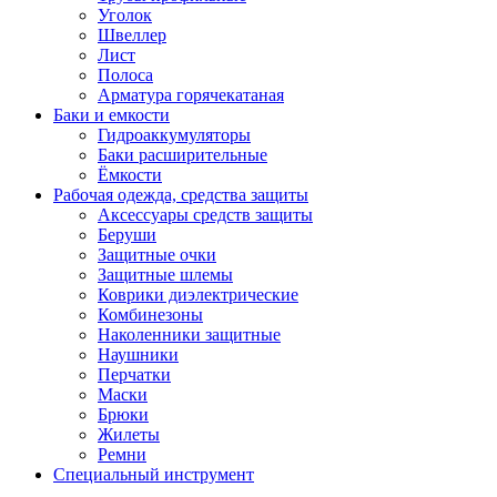
Уголок
Швеллер
Лист
Полоса
Арматура горячекатаная
Баки и емкости
Гидроаккумуляторы
Баки расширительные
Ёмкости
Рабочая одежда, средства защиты
Аксессуары средств защиты
Беруши
Защитные очки
Защитные шлемы
Коврики диэлектрические
Комбинезоны
Наколенники защитные
Наушники
Перчатки
Маски
Брюки
Жилеты
Ремни
Специальный инструмент