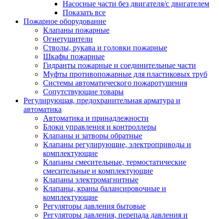
Насосные части без двигателя/с двигателем
Показать все
Пожарное оборудование
Клапаны пожарные
Огнетушители
Стволы, рукава и головки пожарные
Шкафы пожарные
Гидранты пожарные и соединительные части
Муфты противопожарные для пластиковых труб
Системы автоматического пожаротушения
Сопутствующие товары
Регулирующая, предохранительная арматура и
автоматика
Автоматика и принадлежности
Блоки управления и контроллеры
Клапаны и затворы обратные
Клапаны регулирующие, электроприводы и
комплектующие
Клапаны смесительные, термостатические
смесительные и комплектующие
Клапаны электромагнитные
Клапаны, краны балансировочные и
комплектующие
Регуляторы давления бытовые
Регуляторы давления, перепада давления и