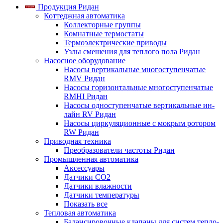
Продукция Ридан
Коттеджная автоматика
Коллекторные группы
Комнатные термостаты
Термоэлектрические приводы
Узлы смешения для теплого пола Ридан
Насосное оборудование
Насосы вертикальные многоступенчатые
RMV Ридан
Насосы горизонтальные многоступенчатые
RMHI Ридан
Насосы одноступенчатые вертикальные ин-
лайн RV Ридан
Насосы циркуляционные с мокрым ротором
RW Ридан
Приводная техника
Преобразователи частоты Ридан
Промышленная автоматика
Аксессуары
Датчики CO2
Датчики влажности
Датчики температуры
Показать все
Тепловая автоматика
Балансировочные клапаны для систем тепло-