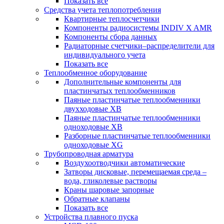
Показать все
Средства учета теплопотребления
Квартирные теплосчетчики
Компоненты радиосистемы INDIV X AMR
Компоненты сбора данных
Радиаторные счетчики–распределители для
индивидуального учета
Показать все
Теплообменное оборудование
Дополнительные компоненты для
пластинчатых теплообменников
Паяные пластинчатые теплообменники
двухходовые XB
Паяные пластинчатые теплообменники
одноходовые ХВ
Разборные пластинчатые теплообменники
одноходовые ХG
Трубопроводная арматура
Воздухоотводчики автоматические
Затворы дисковые, перемещаемая среда –
вода, гликолевые растворы
Краны шаровые запорные
Обратные клапаны
Показать все
Устройства плавного пуска