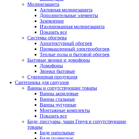
Молниезащита
Активная молниезащита
Дополнительные элементы
Заземление
Изолированная молниезащита
Показать все
Системы обогрева
Архитектурный обогрев
Промышленный электрообогрев
Теплые полы и бытовой обогрев
Бытовые звонки и домофоны
Домофоны
Звонки бытовые
Сувенирная продукция
Сантехника для санузлов
Ванны и сопутствующие товары
Ванны акриловые
Ванны стальные
Ванны чугунные
Монтажные комплекты
Показать все
Биде, писсуары, чаши Генуя и сопутствующие
товары
Биде напольные
Биде подвесное