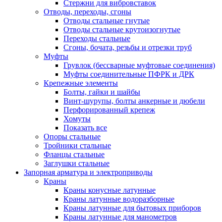
Стержни для вибровставок
Отводы, переходы, сгоны
Отводы стальные гнутые
Отводы стальные крутоизогнутые
Переходы стальные
Сгоны, бочата, резьбы и отрезки труб
Муфты
Грувлок (бессварные муфтовые соединения)
Муфты соединительные ПФРК и ДРК
Крепежные элементы
Болты, гайки и шайбы
Винт-шурупы, болты анкерные и дюбели
Перфорированный крепеж
Хомуты
Показать все
Опоры стальные
Тройники стальные
Фланцы стальные
Заглушки стальные
Запорная арматура и электроприводы
Краны
Краны конусные латунные
Краны латунные водоразборные
Краны латунные для бытовых приборов
Краны латунные для манометров