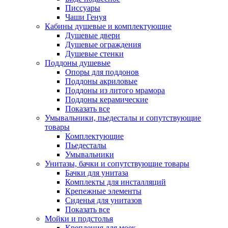
Писсуары
Чаши Генуя
Кабины душевые и комплектующие
Душевые двери
Душевые ограждения
Душевые стенки
Поддоны душевые
Опоры для поддонов
Поддоны акриловые
Поддоны из литого мрамора
Поддоны керамические
Показать все
Умывальники, пьедесталы и сопутствующие
товары
Комплектующие
Пьедесталы
Умывальники
Унитазы, бачки и сопутствующие товары
Бачки для унитаза
Комплекты для инсталляций
Крепежные элементы
Сиденья для унитазов
Показать все
Мойки и подстолья
Крепления для моек