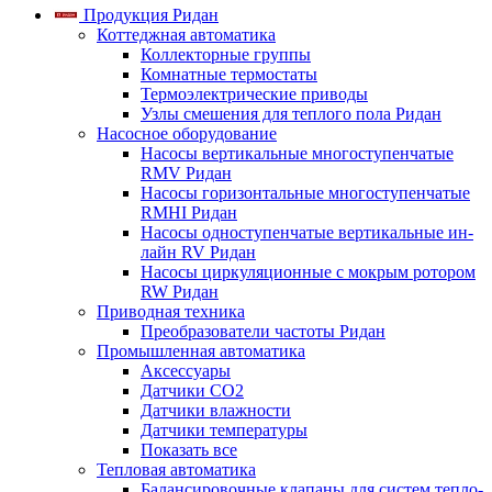
Продукция Ридан
Коттеджная автоматика
Коллекторные группы
Комнатные термостаты
Термоэлектрические приводы
Узлы смешения для теплого пола Ридан
Насосное оборудование
Насосы вертикальные многоступенчатые
RMV Ридан
Насосы горизонтальные многоступенчатые
RMHI Ридан
Насосы одноступенчатые вертикальные ин-
лайн RV Ридан
Насосы циркуляционные с мокрым ротором
RW Ридан
Приводная техника
Преобразователи частоты Ридан
Промышленная автоматика
Аксессуары
Датчики CO2
Датчики влажности
Датчики температуры
Показать все
Тепловая автоматика
Балансировочные клапаны для систем тепло-