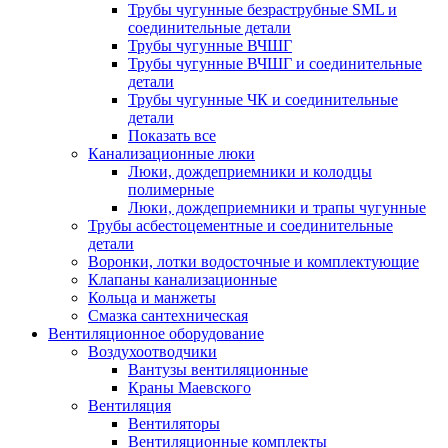
Трубы чугунные безраструбные SML и
соединительные детали
Трубы чугунные ВЧШГ
Трубы чугунные ВЧШГ и соединительные
детали
Трубы чугунные ЧК и соединительные
детали
Показать все
Канализационные люки
Люки, дождеприемники и колодцы
полимерные
Люки, дождеприемники и трапы чугунные
Трубы асбестоцементные и соединительные
детали
Воронки, лотки водосточные и комплектующие
Клапаны канализационные
Кольца и манжеты
Смазка сантехническая
Вентиляционное оборудование
Воздухоотводчики
Вантузы вентиляционные
Краны Маевского
Вентиляция
Вентиляторы
Вентиляционные комплекты