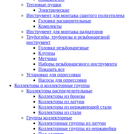
Тепловые пушки
Электрические
Инструмент для монтажа сшитого полиэтилена
Головки расширительные
Комплекты
Инструмент для монтажа радиаторов
Трубогибы, труборезы и резьбонарезной
инструмент
Головки резьбонарезные
Клуппы
Метчики
Наборы резьбонарезного инструмента
Показать все
Установки для опрессовки
Насосы для опрессовки
Коллекторы и коллекторные группы
Коллекторы распределительные
Коллекторы из бронзы
Коллекторы из латуни
Коллекторы из нержавеющей стали
Коллекторы из стали
Группы коллекторные
Коллекторные группы из латуни
Коллекторные группы из нержавейки
Под адаптер