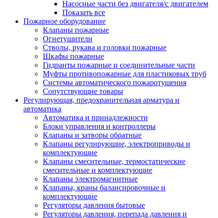
Насосные части без двигателя/с двигателем
Показать все
Пожарное оборудование
Клапаны пожарные
Огнетушители
Стволы, рукава и головки пожарные
Шкафы пожарные
Гидранты пожарные и соединительные части
Муфты противопожарные для пластиковых труб
Системы автоматического пожаротушения
Сопутствующие товары
Регулирующая, предохранительная арматура и
автоматика
Автоматика и принадлежности
Блоки управления и контроллеры
Клапаны и затворы обратные
Клапаны регулирующие, электроприводы и
комплектующие
Клапаны смесительные, термостатические
смесительные и комплектующие
Клапаны электромагнитные
Клапаны, краны балансировочные и
комплектующие
Регуляторы давления бытовые
Регуляторы давления, перепада давления и