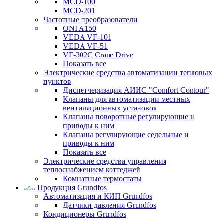
MCD-100
MCD-201
Частотные преобразователи
ONI A150
VEDA VF-101
VEDA VF-51
VF-302C Crane Drive
Показать все
Электрические средства автоматизации тепловых
пунктов
Диспетчеризация АИИС "Comfort Contour"
Клапаны для автоматизации местных
вентиляционных установок
Клапаны поворотные регулирующие и
приводы к ним
Клапаны регулирующие седельные и
приводы к ним
Показать все
Электрические средства управления
теплоснабжением коттеджей
Комнатные термостаты
Продукция Grundfos
Автоматизация и КИП Grundfos
Датчики давления Grundfos
Кондиционеры Grundfos