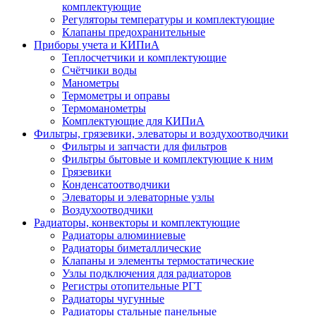
комплектующие
Регуляторы температуры и комплектующие
Клапаны предохранительные
Приборы учета и КИПиА
Теплосчетчики и комплектующие
Счётчики воды
Манометры
Термометры и оправы
Термоманометры
Комплектующие для КИПиА
Фильтры, грязевики, элеваторы и воздухоотводчики
Фильтры и запчасти для фильтров
Фильтры бытовые и комплектующие к ним
Грязевики
Конденсатоотводчики
Элеваторы и элеваторные узлы
Воздухоотводчики
Радиаторы, конвекторы и комплектующие
Радиаторы алюминиевые
Радиаторы биметаллические
Клапаны и элементы термостатические
Узлы подключения для радиаторов
Регистры отопительные РГТ
Радиаторы чугунные
Радиаторы стальные панельные