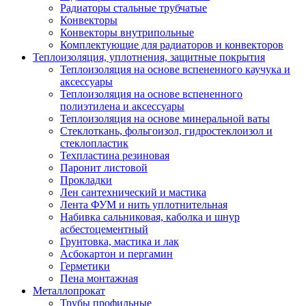
Радиаторы стальные трубчатые
Конвекторы
Конвекторы внутрипольные
Комплектующие для радиаторов и конвекторов
Теплоизоляция, уплотнения, защитные покрытия
Теплоизоляция на основе вспененного каучука и
аксессуары
Теплоизоляция на основе вспененного
полиэтилена и аксессуары
Теплоизоляция на основе минеральной ваты
Стеклоткань, фольгоизол, гидростеклоизол и
стеклопластик
Техпластина резиновая
Паронит листовой
Прокладки
Лен сантехнический и мастика
Лента ФУМ и нить уплотнительная
Набивка сальниковая, каболка и шнур
асбестоцементный
Грунтовка, мастика и лак
Асбокартон и пергамин
Герметики
Пена монтажная
Металлопрокат
Трубы профильные