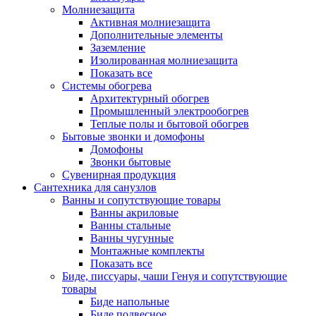
Молниезащита
Активная молниезащита
Дополнительные элементы
Заземление
Изолированная молниезащита
Показать все
Системы обогрева
Архитектурный обогрев
Промышленный электрообогрев
Теплые полы и бытовой обогрев
Бытовые звонки и домофоны
Домофоны
Звонки бытовые
Сувенирная продукция
Сантехника для санузлов
Ванны и сопутствующие товары
Ванны акриловые
Ванны стальные
Ванны чугунные
Монтажные комплекты
Показать все
Биде, писсуары, чаши Генуя и сопутствующие
товары
Биде напольные
Биде подвесное