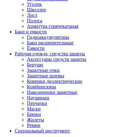
Уголок
Швеллер
Лист
Полоса
Арматура горячекатаная
Баки и емкости
Гидроаккумуляторы
Баки расширительные
Ёмкости
Рабочая одежда, средства защиты
Аксессуары средств защиты
Беруши
Защитные очки
Защитные шлемы
Коврики диэлектрические
Комбинезоны
Наколенники защитные
Наушники
Перчатки
Маски
Брюки
Жилеты
Ремни
Специальный инструмент