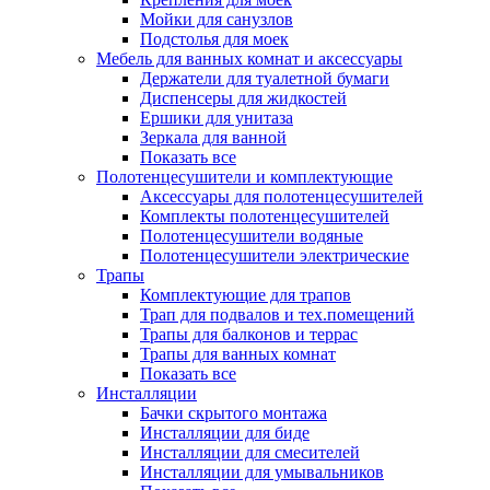
Мойки для санузлов
Подстолья для моек
Мебель для ванных комнат и аксессуары
Держатели для туалетной бумаги
Диспенсеры для жидкостей
Ершики для унитаза
Зеркала для ванной
Показать все
Полотенцесушители и комплектующие
Аксессуары для полотенцесушителей
Комплекты полотенцесушителей
Полотенцесушители водяные
Полотенцесушители электрические
Трапы
Комплектующие для трапов
Трап для подвалов и тех.помещений
Трапы для балконов и террас
Трапы для ванных комнат
Показать все
Инсталляции
Бачки скрытого монтажа
Инсталляции для биде
Инсталляции для смесителей
Инсталляции для умывальников