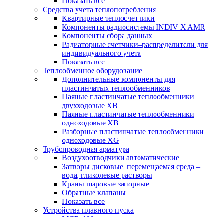
Показать все
Средства учета теплопотребления
Квартирные теплосчетчики
Компоненты радиосистемы INDIV X AMR
Компоненты сбора данных
Радиаторные счетчики–распределители для
индивидуального учета
Показать все
Теплообменное оборудование
Дополнительные компоненты для
пластинчатых теплообменников
Паяные пластинчатые теплообменники
двухходовые XB
Паяные пластинчатые теплообменники
одноходовые ХВ
Разборные пластинчатые теплообменники
одноходовые ХG
Трубопроводная арматура
Воздухоотводчики автоматические
Затворы дисковые, перемещаемая среда –
вода, гликолевые растворы
Краны шаровые запорные
Обратные клапаны
Показать все
Устройства плавного пуска