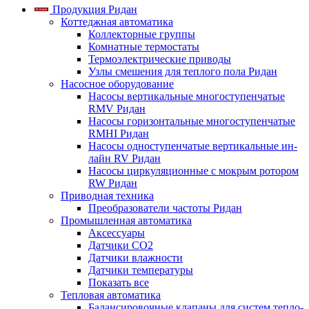
Продукция Ридан
Коттеджная автоматика
Коллекторные группы
Комнатные термостаты
Термоэлектрические приводы
Узлы смешения для теплого пола Ридан
Насосное оборудование
Насосы вертикальные многоступенчатые
RMV Ридан
Насосы горизонтальные многоступенчатые
RMHI Ридан
Насосы одноступенчатые вертикальные ин-
лайн RV Ридан
Насосы циркуляционные с мокрым ротором
RW Ридан
Приводная техника
Преобразователи частоты Ридан
Промышленная автоматика
Аксессуары
Датчики CO2
Датчики влажности
Датчики температуры
Показать все
Тепловая автоматика
Балансировочные клапаны для систем тепло-