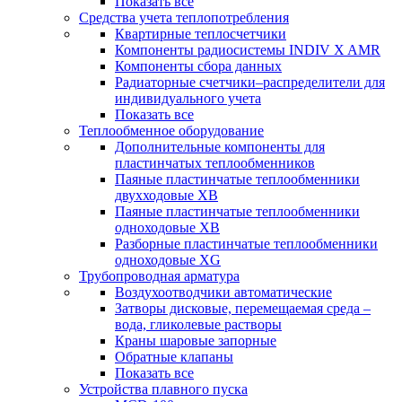
Показать все
Средства учета теплопотребления
Квартирные теплосчетчики
Компоненты радиосистемы INDIV X AMR
Компоненты сбора данных
Радиаторные счетчики–распределители для
индивидуального учета
Показать все
Теплообменное оборудование
Дополнительные компоненты для
пластинчатых теплообменников
Паяные пластинчатые теплообменники
двухходовые XB
Паяные пластинчатые теплообменники
одноходовые ХВ
Разборные пластинчатые теплообменники
одноходовые ХG
Трубопроводная арматура
Воздухоотводчики автоматические
Затворы дисковые, перемещаемая среда –
вода, гликолевые растворы
Краны шаровые запорные
Обратные клапаны
Показать все
Устройства плавного пуска