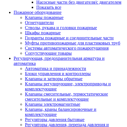
Насосные части без двигателя/с двигателем
Показать все
Пожарное оборудование
Клапаны пожарные
Огнетушители
Стволы, рукава и головки пожарные
Шкафы пожарные
Гидранты пожарные и соединительные части
Муфты противопожарные для пластиковых труб
Системы автоматического пожаротушения
Сопутствующие товары
Регулирующая, предохранительная арматура и
автоматика
Автоматика и принадлежности
Блоки управления и контроллеры
Клапаны и затворы обратные
Клапаны регулирующие, электроприводы и
комплектующие
Клапаны смесительные, термостатические
смесительные и комплектующие
Клапаны электромагнитные
Клапаны, краны балансировочные и
комплектующие
Регуляторы давления бытовые
Регуляторы давления, перепада давления и