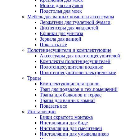
Мойки для санузлов
Подстолья для моек
Мебель для ванных комнат и аксессуары
Держатели для туалетной бумаги
Диспенсеры для жидкостей
Ершики для унитаза
Зеркала для ванной
Показать все
Полотенцесушители и комплектующие
Аксессуары для полотенцесушителей
Комплекты полотенцесушителей
Полотенцесушители водяные
Полотенцесушители электрические
Трапы
Комплектующие для трапов
Трап для подвалов и тех.помещений
Трапы для балконов и террас
Трапы для ванных комнат
Показать все
Инсталляции
Бачки скрытого монтажа
Инсталляции для биде
Инсталляции для смесителей
Инсталляции для умывальников