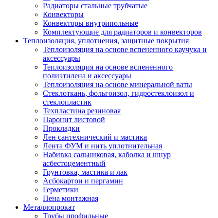
Радиаторы стальные трубчатые
Конвекторы
Конвекторы внутрипольные
Комплектующие для радиаторов и конвекторов
Теплоизоляция, уплотнения, защитные покрытия
Теплоизоляция на основе вспененного каучука и
аксессуары
Теплоизоляция на основе вспененного
полиэтилена и аксессуары
Теплоизоляция на основе минеральной ваты
Стеклоткань, фольгоизол, гидростеклоизол и
стеклопластик
Техпластина резиновая
Паронит листовой
Прокладки
Лен сантехнический и мастика
Лента ФУМ и нить уплотнительная
Набивка сальниковая, каболка и шнур
асбестоцементный
Грунтовка, мастика и лак
Асбокартон и пергамин
Герметики
Пена монтажная
Металлопрокат
Трубы профильные