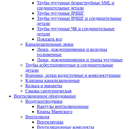
Трубы чугунные безраструбные SML и
соединительные детали
Трубы чугунные ВЧШГ
Трубы чугунные ВЧШГ и соединительные
детали
Трубы чугунные ЧК и соединительные
детали
Показать все
Канализационные люки
Люки, дождеприемники и колодцы
полимерные
Люки, дождеприемники и трапы чугунные
Трубы асбестоцементные и соединительные
детали
Воронки, лотки водосточные и комплектующие
Клапаны канализационные
Кольца и манжеты
Смазка сантехническая
Вентиляционное оборудование
Воздухоотводчики
Вантузы вентиляционные
Краны Маевского
Вентиляция
Вентиляторы
Вентиляционные комплекты