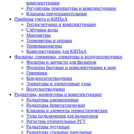
комплектующие
Регуляторы температуры и комплектующие
Клапаны предохранительные
Приборы учета и КИПиА
Теплосчетчики и комплектующие
Счётчики воды
Манометры
Термометры и оправы
Термоманометры
Комплектующие для КИПиА
Фильтры, грязевики, элеваторы и воздухоотводчики
Фильтры и запчасти для фильтров
Фильтры бытовые и комплектующие к ним
Грязевики
Конденсатоотводчики
Элеваторы и элеваторные узлы
Воздухоотводчики
Радиаторы, конвекторы и комплектующие
Радиаторы алюминиевые
Радиаторы биметаллические
Клапаны и элементы термостатические
Узлы подключения для радиаторов
Регистры отопительные РГТ
Радиаторы чугунные
Радиаторы стальные панельные