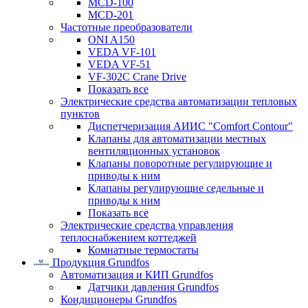
MCD-100
MCD-201
Частотные преобразователи
ONI A150
VEDA VF-101
VEDA VF-51
VF-302C Crane Drive
Показать все
Электрические средства автоматизации тепловых
пунктов
Диспетчеризация АИИС "Comfort Contour"
Клапаны для автоматизации местных
вентиляционных установок
Клапаны поворотные регулирующие и
приводы к ним
Клапаны регулирующие седельные и
приводы к ним
Показать все
Электрические средства управления
теплоснабжением коттеджей
Комнатные термостаты
Продукция Grundfos
Автоматизация и КИП Grundfos
Датчики давления Grundfos
Кондиционеры Grundfos