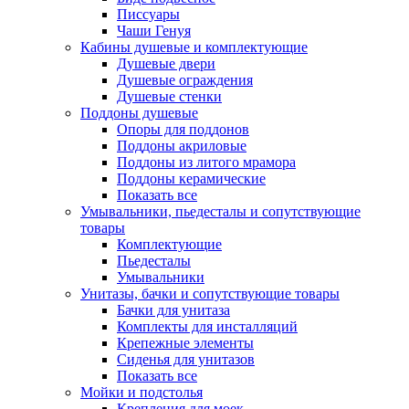
Писсуары
Чаши Генуя
Кабины душевые и комплектующие
Душевые двери
Душевые ограждения
Душевые стенки
Поддоны душевые
Опоры для поддонов
Поддоны акриловые
Поддоны из литого мрамора
Поддоны керамические
Показать все
Умывальники, пьедесталы и сопутствующие
товары
Комплектующие
Пьедесталы
Умывальники
Унитазы, бачки и сопутствующие товары
Бачки для унитаза
Комплекты для инсталляций
Крепежные элементы
Сиденья для унитазов
Показать все
Мойки и подстолья
Крепления для моек