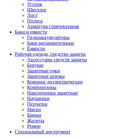
Уголок
Швеллер
Лист
Полоса
Арматура горячекатаная
Баки и емкости
Гидроаккумуляторы
Баки расширительные
Ёмкости
Рабочая одежда, средства защиты
Аксессуары средств защиты
Беруши
Защитные очки
Защитные шлемы
Коврики диэлектрические
Комбинезоны
Наколенники защитные
Наушники
Перчатки
Маски
Брюки
Жилеты
Ремни
Специальный инструмент