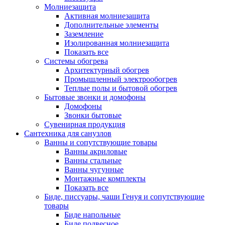
Молниезащита
Активная молниезащита
Дополнительные элементы
Заземление
Изолированная молниезащита
Показать все
Системы обогрева
Архитектурный обогрев
Промышленный электрообогрев
Теплые полы и бытовой обогрев
Бытовые звонки и домофоны
Домофоны
Звонки бытовые
Сувенирная продукция
Сантехника для санузлов
Ванны и сопутствующие товары
Ванны акриловые
Ванны стальные
Ванны чугунные
Монтажные комплекты
Показать все
Биде, писсуары, чаши Генуя и сопутствующие
товары
Биде напольные
Биде подвесное