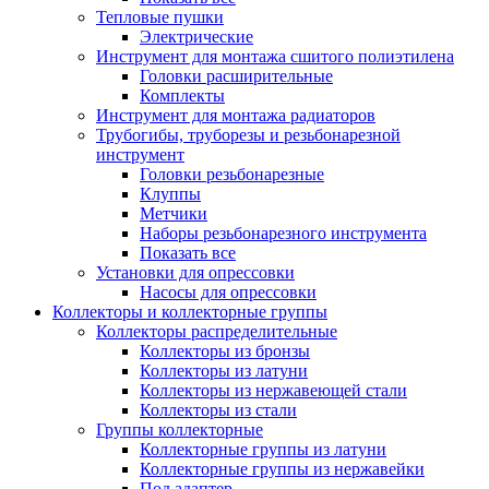
Тепловые пушки
Электрические
Инструмент для монтажа сшитого полиэтилена
Головки расширительные
Комплекты
Инструмент для монтажа радиаторов
Трубогибы, труборезы и резьбонарезной
инструмент
Головки резьбонарезные
Клуппы
Метчики
Наборы резьбонарезного инструмента
Показать все
Установки для опрессовки
Насосы для опрессовки
Коллекторы и коллекторные группы
Коллекторы распределительные
Коллекторы из бронзы
Коллекторы из латуни
Коллекторы из нержавеющей стали
Коллекторы из стали
Группы коллекторные
Коллекторные группы из латуни
Коллекторные группы из нержавейки
Под адаптер