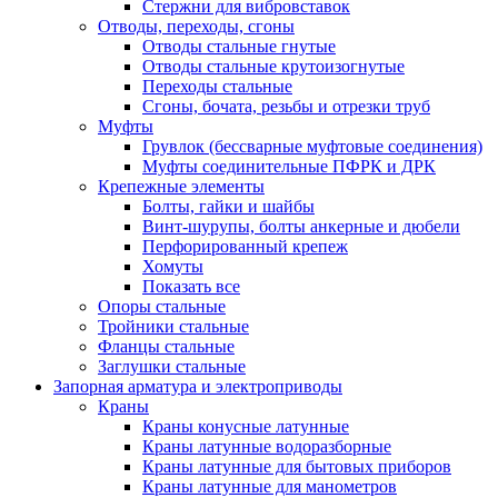
Стержни для вибровставок
Отводы, переходы, сгоны
Отводы стальные гнутые
Отводы стальные крутоизогнутые
Переходы стальные
Сгоны, бочата, резьбы и отрезки труб
Муфты
Грувлок (бессварные муфтовые соединения)
Муфты соединительные ПФРК и ДРК
Крепежные элементы
Болты, гайки и шайбы
Винт-шурупы, болты анкерные и дюбели
Перфорированный крепеж
Хомуты
Показать все
Опоры стальные
Тройники стальные
Фланцы стальные
Заглушки стальные
Запорная арматура и электроприводы
Краны
Краны конусные латунные
Краны латунные водоразборные
Краны латунные для бытовых приборов
Краны латунные для манометров