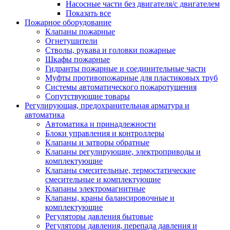
Насосные части без двигателя/с двигателем
Показать все
Пожарное оборудование
Клапаны пожарные
Огнетушители
Стволы, рукава и головки пожарные
Шкафы пожарные
Гидранты пожарные и соединительные части
Муфты противопожарные для пластиковых труб
Системы автоматического пожаротушения
Сопутствующие товары
Регулирующая, предохранительная арматура и
автоматика
Автоматика и принадлежности
Блоки управления и контроллеры
Клапаны и затворы обратные
Клапаны регулирующие, электроприводы и
комплектующие
Клапаны смесительные, термостатические
смесительные и комплектующие
Клапаны электромагнитные
Клапаны, краны балансировочные и
комплектующие
Регуляторы давления бытовые
Регуляторы давления, перепада давления и