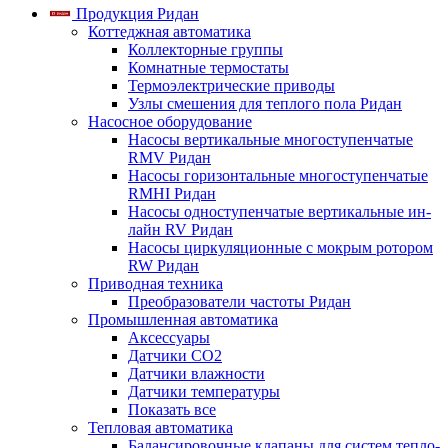
Продукция Ридан
Коттеджная автоматика
Коллекторные группы
Комнатные термостаты
Термоэлектрические приводы
Узлы смешения для теплого пола Ридан
Насосное оборудование
Насосы вертикальные многоступенчатые
RMV Ридан
Насосы горизонтальные многоступенчатые
RMHI Ридан
Насосы одноступенчатые вертикальные ин-
лайн RV Ридан
Насосы циркуляционные с мокрым ротором
RW Ридан
Приводная техника
Преобразователи частоты Ридан
Промышленная автоматика
Аксессуары
Датчики CO2
Датчики влажности
Датчики температуры
Показать все
Тепловая автоматика
Балансировочные клапаны для систем тепло-