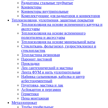
Радиаторы стальные трубчатые
Конвекторы
Конвекторы внутрипольные
Комплектующие для радиаторов и конвекторов
Теплоизоляция, уплотнения, защитные покрытия
Теплоизоляция на основе вспененного каучука и
аксессуары
Теплоизоляция на основе вспененного
полиэтилена и аксессуары
Теплоизоляция на основе минеральной ваты
Стеклоткань, фольгоизол, гидростеклоизол и
стеклопластик
Техпластина резиновая
Паронит листовой
Прокладки
Лен сантехнический и мастика
Лента ФУМ и нить уплотнительная
Набивка сальниковая, каболка и шнур
асбестоцементный
Грунтовка, мастика и лак
Асбокартон и пергамин
Герметики
Пена монтажная
Металлопрокат
Трубы профильные