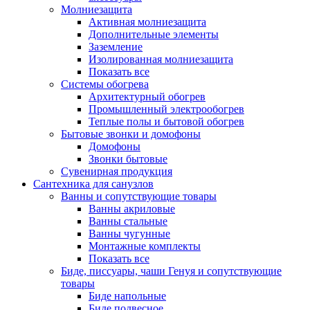
Молниезащита
Активная молниезащита
Дополнительные элементы
Заземление
Изолированная молниезащита
Показать все
Системы обогрева
Архитектурный обогрев
Промышленный электрообогрев
Теплые полы и бытовой обогрев
Бытовые звонки и домофоны
Домофоны
Звонки бытовые
Сувенирная продукция
Сантехника для санузлов
Ванны и сопутствующие товары
Ванны акриловые
Ванны стальные
Ванны чугунные
Монтажные комплекты
Показать все
Биде, писсуары, чаши Генуя и сопутствующие
товары
Биде напольные
Биде подвесное