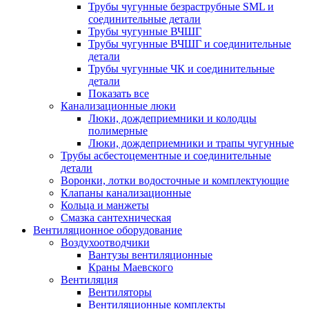
Трубы чугунные безраструбные SML и
соединительные детали
Трубы чугунные ВЧШГ
Трубы чугунные ВЧШГ и соединительные
детали
Трубы чугунные ЧК и соединительные
детали
Показать все
Канализационные люки
Люки, дождеприемники и колодцы
полимерные
Люки, дождеприемники и трапы чугунные
Трубы асбестоцементные и соединительные
детали
Воронки, лотки водосточные и комплектующие
Клапаны канализационные
Кольца и манжеты
Смазка сантехническая
Вентиляционное оборудование
Воздухоотводчики
Вантузы вентиляционные
Краны Маевского
Вентиляция
Вентиляторы
Вентиляционные комплекты