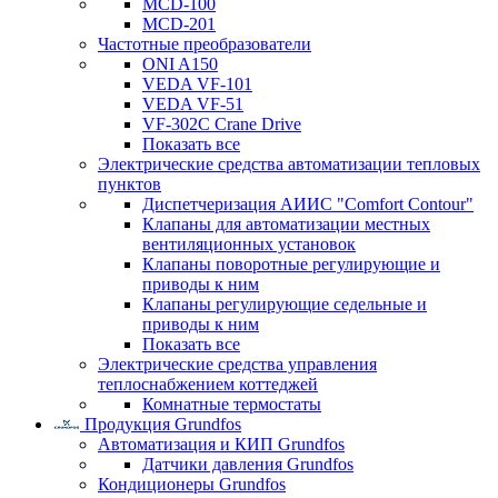
MCD-100
MCD-201
Частотные преобразователи
ONI A150
VEDA VF-101
VEDA VF-51
VF-302C Crane Drive
Показать все
Электрические средства автоматизации тепловых
пунктов
Диспетчеризация АИИС "Comfort Contour"
Клапаны для автоматизации местных
вентиляционных установок
Клапаны поворотные регулирующие и
приводы к ним
Клапаны регулирующие седельные и
приводы к ним
Показать все
Электрические средства управления
теплоснабжением коттеджей
Комнатные термостаты
Продукция Grundfos
Автоматизация и КИП Grundfos
Датчики давления Grundfos
Кондиционеры Grundfos