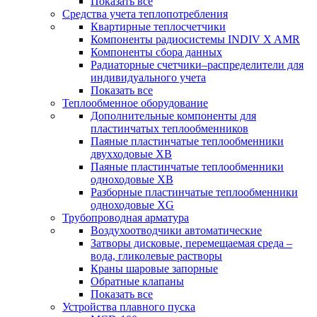
Показать все
Средства учета теплопотребления
Квартирные теплосчетчики
Компоненты радиосистемы INDIV X AMR
Компоненты сбора данных
Радиаторные счетчики–распределители для
индивидуального учета
Показать все
Теплообменное оборудование
Дополнительные компоненты для
пластинчатых теплообменников
Паяные пластинчатые теплообменники
двухходовые XB
Паяные пластинчатые теплообменники
одноходовые ХВ
Разборные пластинчатые теплообменники
одноходовые ХG
Трубопроводная арматура
Воздухоотводчики автоматические
Затворы дисковые, перемещаемая среда –
вода, гликолевые растворы
Краны шаровые запорные
Обратные клапаны
Показать все
Устройства плавного пуска