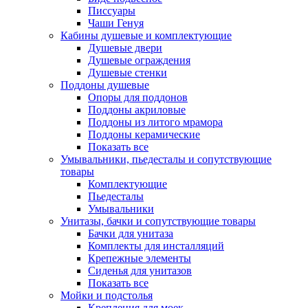
Писсуары
Чаши Генуя
Кабины душевые и комплектующие
Душевые двери
Душевые ограждения
Душевые стенки
Поддоны душевые
Опоры для поддонов
Поддоны акриловые
Поддоны из литого мрамора
Поддоны керамические
Показать все
Умывальники, пьедесталы и сопутствующие
товары
Комплектующие
Пьедесталы
Умывальники
Унитазы, бачки и сопутствующие товары
Бачки для унитаза
Комплекты для инсталляций
Крепежные элементы
Сиденья для унитазов
Показать все
Мойки и подстолья
Крепления для моек