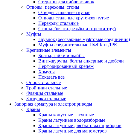
Стержни для вибровставок
Отводы, переходы, сгоны
Отводы стальные гнутые
Отводы стальные крутоизогнутые
Переходы стальные
Сгоны, бочата, резьбы и отрезки труб
Муфты
Грувлок (бессварные муфтовые соединения)
Муфты соединительные ПФРК и ДРК
Крепежные элементы
Болты, гайки и шайбы
Винт-шурупы, болты анкерные и дюбели
Перфорированный крепеж
Хомуты
Показать все
Опоры стальные
Тройники стальные
Фланцы стальные
Заглушки стальные
Запорная арматура и электроприводы
Краны
Краны конусные латунные
Краны латунные водоразборные
Краны латунные для бытовых приборов
Краны латунные для манометров