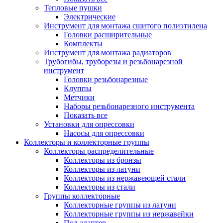
Тепловые пушки
Электрические
Инструмент для монтажа сшитого полиэтилена
Головки расширительные
Комплекты
Инструмент для монтажа радиаторов
Трубогибы, труборезы и резьбонарезной
инструмент
Головки резьбонарезные
Клуппы
Метчики
Наборы резьбонарезного инструмента
Показать все
Установки для опрессовки
Насосы для опрессовки
Коллекторы и коллекторные группы
Коллекторы распределительные
Коллекторы из бронзы
Коллекторы из латуни
Коллекторы из нержавеющей стали
Коллекторы из стали
Группы коллекторные
Коллекторные группы из латуни
Коллекторные группы из нержавейки
Под адаптер