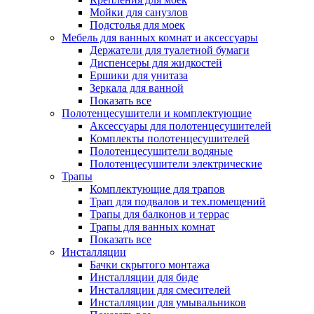
Мойки для санузлов
Подстолья для моек
Мебель для ванных комнат и аксессуары
Держатели для туалетной бумаги
Диспенсеры для жидкостей
Ершики для унитаза
Зеркала для ванной
Показать все
Полотенцесушители и комплектующие
Аксессуары для полотенцесушителей
Комплекты полотенцесушителей
Полотенцесушители водяные
Полотенцесушители электрические
Трапы
Комплектующие для трапов
Трап для подвалов и тех.помещений
Трапы для балконов и террас
Трапы для ванных комнат
Показать все
Инсталляции
Бачки скрытого монтажа
Инсталляции для биде
Инсталляции для смесителей
Инсталляции для умывальников