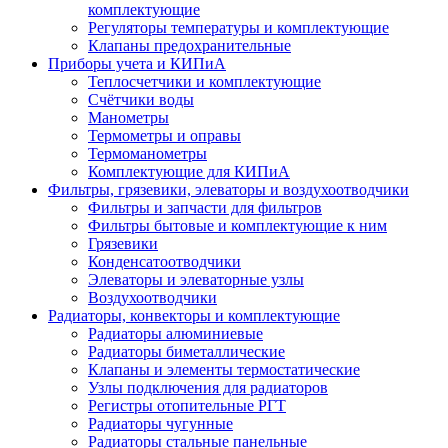
комплектующие
Регуляторы температуры и комплектующие
Клапаны предохранительные
Приборы учета и КИПиА
Теплосчетчики и комплектующие
Счётчики воды
Манометры
Термометры и оправы
Термоманометры
Комплектующие для КИПиА
Фильтры, грязевики, элеваторы и воздухоотводчики
Фильтры и запчасти для фильтров
Фильтры бытовые и комплектующие к ним
Грязевики
Конденсатоотводчики
Элеваторы и элеваторные узлы
Воздухоотводчики
Радиаторы, конвекторы и комплектующие
Радиаторы алюминиевые
Радиаторы биметаллические
Клапаны и элементы термостатические
Узлы подключения для радиаторов
Регистры отопительные РГТ
Радиаторы чугунные
Радиаторы стальные панельные