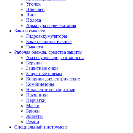
Уголок
Швеллер
Лист
Полоса
Арматура горячекатаная
Баки и емкости
Гидроаккумуляторы
Баки расширительные
Ёмкости
Рабочая одежда, средства защиты
Аксессуары средств защиты
Беруши
Защитные очки
Защитные шлемы
Коврики диэлектрические
Комбинезоны
Наколенники защитные
Наушники
Перчатки
Маски
Брюки
Жилеты
Ремни
Специальный инструмент