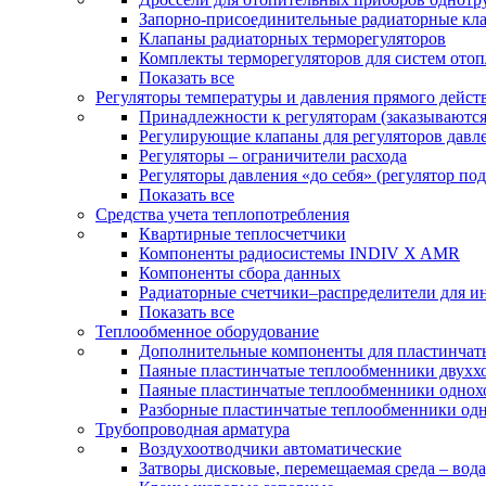
Запорно-присоединительные радиаторные кл
Клапаны радиаторных терморегуляторов
Комплекты терморегуляторов для систем ото
Показать все
Регуляторы температуры и давления прямого дейст
Принадлежности к регуляторам (заказываютс
Регулирующие клапаны для регуляторов давле
Регуляторы – ограничители расхода
Регуляторы давления «до себя» (регулятор по
Показать все
Средства учета теплопотребления
Квартирные теплосчетчики
Компоненты радиосистемы INDIV X AMR
Компоненты сбора данных
Радиаторные счетчики–распределители для и
Показать все
Теплообменное оборудование
Дополнительные компоненты для пластинчат
Паяные пластинчатые теплообменники двухх
Паяные пластинчатые теплообменники одно
Разборные пластинчатые теплообменники од
Трубопроводная арматура
Воздухоотводчики автоматические
Затворы дисковые, перемещаемая среда – вода