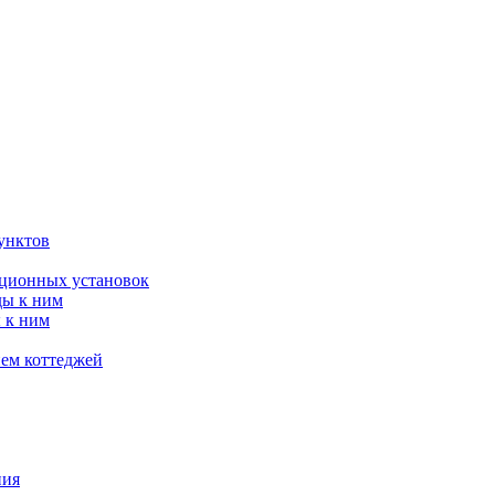
унктов
яционных установок
ды к ним
 к ним
ием коттеджей
ния