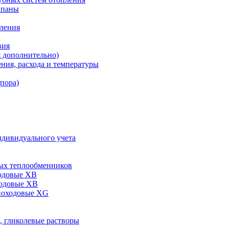
апаны
пления
вия
я дополнительно)
ния, расхода и температуры
дпора)
ндивидуального учета
ых теплообменников
одовые XB
ходовые ХВ
ноходовые ХG
, гликолевые растворы