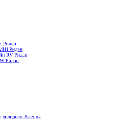
V Ридан
MHI Ридан
айн RV Ридан
RW Ридан
 и холодоснабжения