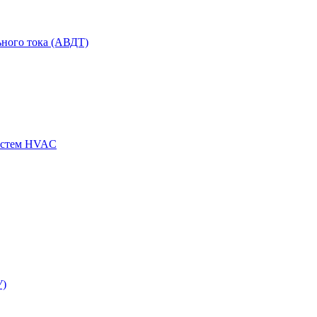
ного тока (АВДТ)
истем HVAC
У)