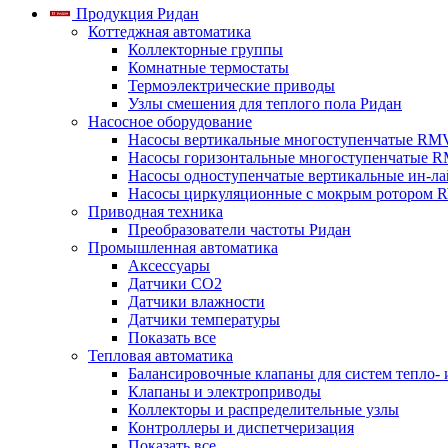
Продукция Ридан
Коттеджная автоматика
Коллекторные группы
Комнатные термостаты
Термоэлектрические приводы
Узлы смешения для теплого пола Ридан
Насосное оборудование
Насосы вертикальные многоступенчатые RM
Насосы горизонтальные многоступенчатые R
Насосы одноступенчатые вертикальные ин-л
Насосы циркуляционные с мокрым ротором 
Приводная техника
Преобразователи частоты Ридан
Промышленная автоматика
Аксессуары
Датчики CO2
Датчики влажности
Датчики температуры
Показать все
Тепловая автоматика
Балансировочные клапаны для систем тепло-
Клапаны и электроприводы
Коллекторы и распределительные узлы
Контроллеры и диспетчеризация
Показать все