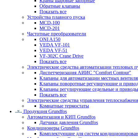
Краны шаровые запорные
Обратные клапаны
Показать все
Устройства плавного пуска
MCD-100
MCD-201
Частотные преобразователи
ONI A150
VEDA VF-101
VEDA VF-51
VF-302C Crane Drive
Показать все
Электрические средства автоматизации тепловых п
Диспетчеризация АИИС "Comfort Contour"
Клапаны для автоматизации местных вентил
Клапаны поворотные регулирующие и приво
Клапаны регулирующие седельные и приводы
Показать все
Электрические средства управления теплоснабжен
Комнатные термостаты
Продукция Grundfos
Автоматизация и КИП Grundfos
Датчики давления Grundfos
Кондиционеры Grundfos
Комплектующие для систем кондиционирова