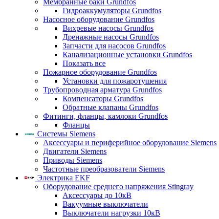
Мембранные баки Grundfos
Гидроаккумуляторы Grundfos
Насосное оборудование Grundfos
Вихревые насосы Grundfos
Дренажные насосы Grundfos
Запчасти для насосов Grundfos
Канализационные установки Grundfos
Показать все
Пожарное оборудование Grundfos
Установки для пожаротушения
Трубопроводная арматура Grundfos
Компенсаторы Grundfos
Обратные клапаны Grundfos
Фитинги, фланцы, камлоки Grundfos
Фланцы
Системы Siemens
Аксессуары и периферийное оборудование Siemens
Двигатели Siemens
Приводы Siemens
Частотные преобразователи Siemens
Электрика EKF
Оборудование среднего напряжения Stingray
Аксессуары до 10кВ
Вакуумные выключатели
Выключатели нагрузки 10кВ