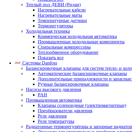
Теплый пол ДЕВИ (Ридан)
Нагревательные кабели
Нагревательные маты
Температурные датчики
Терморегуляторы
Холодильная техника
Коммерческая холодильная автоматика
Промышленные холодильные компоненты
Спиральные компрессоры
Теплообменное оборудование
Показать все
Системы Danfoss
Балансировочные клапаны для систем тепло- и хол
Автоматические балансировочные клапаны
Дополнительные принадлежности и запасные
Ручные балансировочные клапаны
Насосы высокого давления
PAH
Промышленная автоматика
Клапаны соленоидные (электромагнитные)
Преобразователи давления
Реле давления
Реле температуры
Радиаторные терморегуляторы и запорные радиато
Дроссели для отопительных приборов однотр