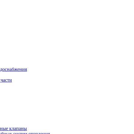
одоснабжения
 части
рные клапаны
убных систем отопления