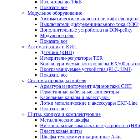
Изоляторы до 10кВ
Показать все
Модульное оборудование
Автоматические выключатели дифференциаль
Выключатели дифференциального тока (УЗО)
Дополнительные устройства на DIN-рейку
Модульное реле
Показать все
Автоматизация и КИП
Датчики (КИП)
Измерители-регуляторы TER
Конфигурируемые контроллеры RX500 для с
Программируемые устройства (PLC, HMI)
Показать все
Системы прокладки кабеля
Арматура и инструмент для монтажа СИП
Герметичные кабельные коннекторы
Кабельные каналы и аксессуары
Лотки металлические и аксессуары EKF-Line
Показать все
Щиты, корпуса и комплектующие
Металлические шкафы
Низковольтные комплектные устройства (НК
Пластиковые щиты
Шкафы телекоммуникационные Astra