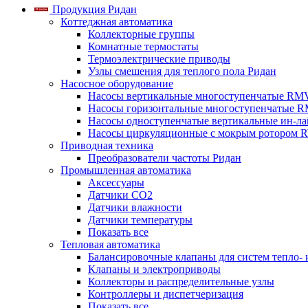
Продукция Ридан
Коттеджная автоматика
Коллекторные группы
Комнатные термостаты
Термоэлектрические приводы
Узлы смешения для теплого пола Ридан
Насосное оборудование
Насосы вертикальные многоступенчатые RM
Насосы горизонтальные многоступенчатые R
Насосы одноступенчатые вертикальные ин-л
Насосы циркуляционные с мокрым ротором 
Приводная техника
Преобразователи частоты Ридан
Промышленная автоматика
Аксессуары
Датчики CO2
Датчики влажности
Датчики температуры
Показать все
Тепловая автоматика
Балансировочные клапаны для систем тепло-
Клапаны и электроприводы
Коллекторы и распределительные узлы
Контроллеры и диспетчеризация
Показать все