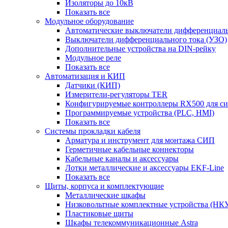
Изоляторы до 10кВ
Показать все
Модульное оборудование
Автоматические выключатели дифференциаль
Выключатели дифференциального тока (УЗО)
Дополнительные устройства на DIN-рейку
Модульное реле
Показать все
Автоматизация и КИП
Датчики (КИП)
Измерители-регуляторы TER
Конфигурируемые контроллеры RX500 для с
Программируемые устройства (PLC, HMI)
Показать все
Системы прокладки кабеля
Арматура и инструмент для монтажа СИП
Герметичные кабельные коннекторы
Кабельные каналы и аксессуары
Лотки металлические и аксессуары EKF-Line
Показать все
Щиты, корпуса и комплектующие
Металлические шкафы
Низковольтные комплектные устройства (НК
Пластиковые щиты
Шкафы телекоммуникационные Astra