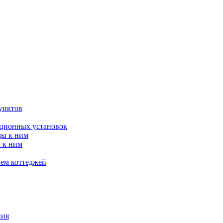
унктов
яционных установок
ды к ним
 к ним
ием коттеджей
ния