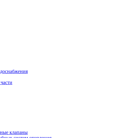
одоснабжения
 части
рные клапаны
убных систем отопления