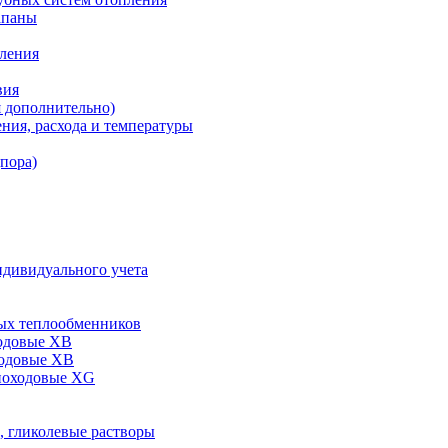
апаны
пления
вия
я дополнительно)
ния, расхода и температуры
дпора)
ндивидуального учета
ых теплообменников
одовые XB
ходовые ХВ
ноходовые ХG
, гликолевые растворы