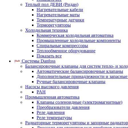
Теплый пол ДЕВИ (Ридан)
Нагревательные кабели
Нагревательные маты
Температурные датчики
Терморегуляторы
Холодильная техника
Коммерческая холодильная автоматика
Промышленные холодильные компоненты
Спиральные компрессоры
Теплообменное оборудование
Показать все
Системы Danfoss
Балансировочные клапаны для систем тепло- и хол
Автоматические балансировочные клапаны
Дополнительные принадлежности и запасные
Ручные балансировочные клапаны
Насосы высокого давления
PAH
Промышленная автоматика
Клапаны соленоидные (электромагнитные)
Преобразователи давления
Реле давления
Реле температуры
Радиаторные терморегуляторы и запорные радиато
Дроссели для отопительных приборов однотр