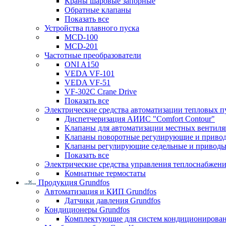
Краны шаровые запорные
Обратные клапаны
Показать все
Устройства плавного пуска
MCD-100
MCD-201
Частотные преобразователи
ONI A150
VEDA VF-101
VEDA VF-51
VF-302C Crane Drive
Показать все
Электрические средства автоматизации тепловых п
Диспетчеризация АИИС "Comfort Contour"
Клапаны для автоматизации местных вентил
Клапаны поворотные регулирующие и приво
Клапаны регулирующие седельные и приводы
Показать все
Электрические средства управления теплоснабжен
Комнатные термостаты
Продукция Grundfos
Автоматизация и КИП Grundfos
Датчики давления Grundfos
Кондиционеры Grundfos
Комплектующие для систем кондиционирова