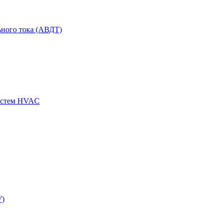
ного тока (АВДТ)
истем HVAC
У)