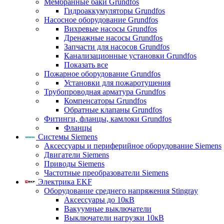
Мембранные баки Grundfos
Гидроаккумуляторы Grundfos
Насосное оборудование Grundfos
Вихревые насосы Grundfos
Дренажные насосы Grundfos
Запчасти для насосов Grundfos
Канализационные установки Grundfos
Показать все
Пожарное оборудование Grundfos
Установки для пожаротушения
Трубопроводная арматура Grundfos
Компенсаторы Grundfos
Обратные клапаны Grundfos
Фитинги, фланцы, камлоки Grundfos
Фланцы
Системы Siemens
Аксессуары и периферийное оборудование Siemens
Двигатели Siemens
Приводы Siemens
Частотные преобразователи Siemens
Электрика EKF
Оборудование среднего напряжения Stingray
Аксессуары до 10кВ
Вакуумные выключатели
Выключатели нагрузки 10кВ