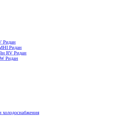
V Ридан
MHI Ридан
айн RV Ридан
RW Ридан
 и холодоснабжения