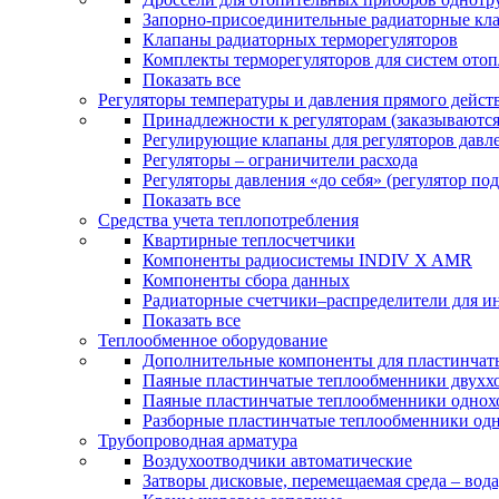
Запорно-присоединительные радиаторные кл
Клапаны радиаторных терморегуляторов
Комплекты терморегуляторов для систем ото
Показать все
Регуляторы температуры и давления прямого дейст
Принадлежности к регуляторам (заказываютс
Регулирующие клапаны для регуляторов давле
Регуляторы – ограничители расхода
Регуляторы давления «до себя» (регулятор по
Показать все
Средства учета теплопотребления
Квартирные теплосчетчики
Компоненты радиосистемы INDIV X AMR
Компоненты сбора данных
Радиаторные счетчики–распределители для и
Показать все
Теплообменное оборудование
Дополнительные компоненты для пластинчат
Паяные пластинчатые теплообменники двухх
Паяные пластинчатые теплообменники одно
Разборные пластинчатые теплообменники од
Трубопроводная арматура
Воздухоотводчики автоматические
Затворы дисковые, перемещаемая среда – вода