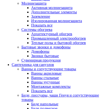
Молниезащита
Активная молниезащита
Дополнительные элементы
Заземление
Изолированная молниезащита
Показать все
Системы обогрева
Архитектурный обогрев
Промышленный электрообогрев
Теплые полы и бытовой обогрев
Бытовые звонки и домофоны
Домофоны
Звонки бытовые
Сувенирная продукция
Сантехника для санузлов
Ванны и сопутствующие товары
Ванны акриловые
Ванны стальные
Ванны чугунные
Монтажные комплекты
Показать все
Биде, писсуары, чаши Генуя и сопутствующие
товары
Биде напольные
Биде подвесное