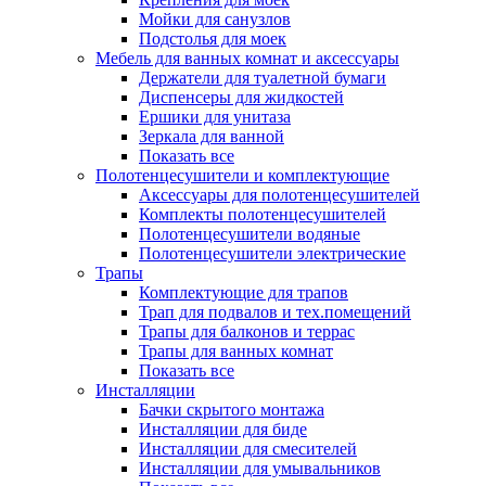
Мойки для санузлов
Подстолья для моек
Мебель для ванных комнат и аксессуары
Держатели для туалетной бумаги
Диспенсеры для жидкостей
Ершики для унитаза
Зеркала для ванной
Показать все
Полотенцесушители и комплектующие
Аксессуары для полотенцесушителей
Комплекты полотенцесушителей
Полотенцесушители водяные
Полотенцесушители электрические
Трапы
Комплектующие для трапов
Трап для подвалов и тех.помещений
Трапы для балконов и террас
Трапы для ванных комнат
Показать все
Инсталляции
Бачки скрытого монтажа
Инсталляции для биде
Инсталляции для смесителей
Инсталляции для умывальников