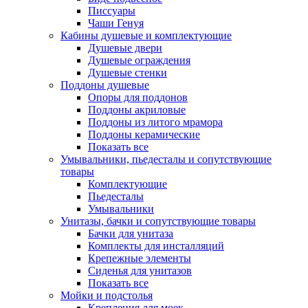
Писсуары
Чаши Генуя
Кабины душевые и комплектующие
Душевые двери
Душевые ограждения
Душевые стенки
Поддоны душевые
Опоры для поддонов
Поддоны акриловые
Поддоны из литого мрамора
Поддоны керамические
Показать все
Умывальники, пьедесталы и сопутствующие
товары
Комплектующие
Пьедесталы
Умывальники
Унитазы, бачки и сопутствующие товары
Бачки для унитаза
Комплекты для инсталляций
Крепежные элементы
Сиденья для унитазов
Показать все
Мойки и подстолья
Крепления для моек