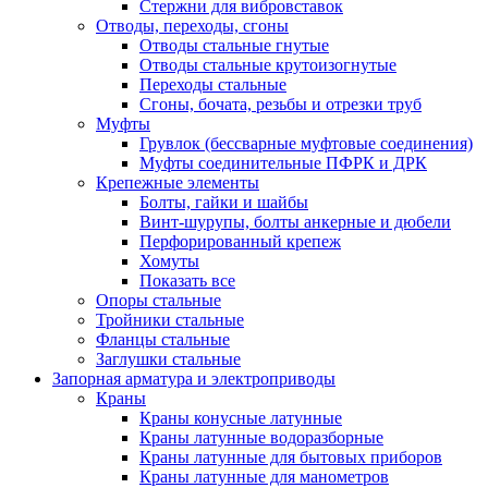
Стержни для вибровставок
Отводы, переходы, сгоны
Отводы стальные гнутые
Отводы стальные крутоизогнутые
Переходы стальные
Сгоны, бочата, резьбы и отрезки труб
Муфты
Грувлок (бессварные муфтовые соединения)
Муфты соединительные ПФРК и ДРК
Крепежные элементы
Болты, гайки и шайбы
Винт-шурупы, болты анкерные и дюбели
Перфорированный крепеж
Хомуты
Показать все
Опоры стальные
Тройники стальные
Фланцы стальные
Заглушки стальные
Запорная арматура и электроприводы
Краны
Краны конусные латунные
Краны латунные водоразборные
Краны латунные для бытовых приборов
Краны латунные для манометров