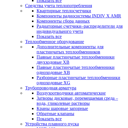
Показать все
Средства учета теплопотребления
Квартирные теплосчетчики
Компоненты радиосистемы INDIV X AMR
Компоненты сбора данных
Радиаторные счетчики–распределители для
индивидуального учета
Показать все
Теплообменное оборудование
Дополнительные компоненты для
пластинчатых теплообменников
Паяные пластинчатые теплообменники
двухходовые XB
Паяные пластинчатые теплообменники
одноходовые ХВ
Разборные пластинчатые теплообменники
одноходовые ХG
Трубопроводная арматура
Воздухоотводчики автоматические
Затворы дисковые, перемещаемая среда –
вода, гликолевые растворы
Краны шаровые запорные
Обратные клапаны
Показать все
Устройства плавного пуска