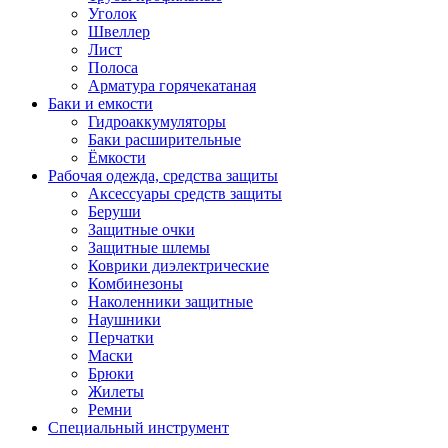
Уголок
Швеллер
Лист
Полоса
Арматура горячекатаная
Баки и емкости
Гидроаккумуляторы
Баки расширительные
Ёмкости
Рабочая одежда, средства защиты
Аксессуары средств защиты
Беруши
Защитные очки
Защитные шлемы
Коврики диэлектрические
Комбинезоны
Наколенники защитные
Наушники
Перчатки
Маски
Брюки
Жилеты
Ремни
Специальный инструмент