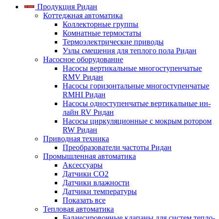
Продукция Ридан
Коттеджная автоматика
Коллекторные группы
Комнатные термостаты
Термоэлектрические приводы
Узлы смешения для теплого пола Ридан
Насосное оборудование
Насосы вертикальные многоступенчатые
RMV Ридан
Насосы горизонтальные многоступенчатые
RMHI Ридан
Насосы одноступенчатые вертикальные ин-
лайн RV Ридан
Насосы циркуляционные с мокрым ротором
RW Ридан
Приводная техника
Преобразователи частоты Ридан
Промышленная автоматика
Аксессуары
Датчики CO2
Датчики влажности
Датчики температуры
Показать все
Тепловая автоматика
Балансировочные клапаны для систем тепло-