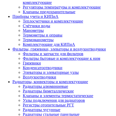
комплектующие
Регуляторы температуры и комплектующие
Клапаны предохранительные
Приборы учета и КИПиА
Теплосчетчики и комплектующие
Счётчики воды
Манометры
Термометры и оправы
Термоманометры
Комплектующие для КИПиА
Фильтры, грязевики, элеваторы и воздухоотводчики
Фильтры и запчасти для фильтров
Фильтры бытовые и комплектующие к ним
Грязевики
Конденсатоотводчики
Элеваторы и элеваторные узлы
Воздухоотводчики
Радиаторы, конвекторы и комплектующие
Радиаторы алюминиевые
Радиаторы биметаллические
Клапаны и элементы термостатические
Узлы подключения для радиаторов
Регистры отопительные РГТ
Радиаторы чугунные
Радиаторы стальные панельные