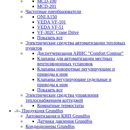
MCD-100
MCD-201
Частотные преобразователи
ONI A150
VEDA VF-101
VEDA VF-51
VF-302C Crane Drive
Показать все
Электрические средства автоматизации тепловых
пунктов
Диспетчеризация АИИС "Comfort Contour"
Клапаны для автоматизации местных
вентиляционных установок
Клапаны поворотные регулирующие и
приводы к ним
Клапаны регулирующие седельные и
приводы к ним
Показать все
Электрические средства управления
теплоснабжением коттеджей
Комнатные термостаты
Продукция Grundfos
Автоматизация и КИП Grundfos
Датчики давления Grundfos
Кондиционеры Grundfos