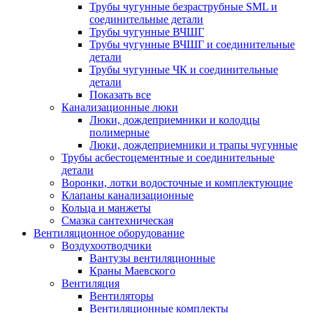
Трубы чугунные безраструбные SML и
соединительные детали
Трубы чугунные ВЧШГ
Трубы чугунные ВЧШГ и соединительные
детали
Трубы чугунные ЧК и соединительные
детали
Показать все
Канализационные люки
Люки, дождеприемники и колодцы
полимерные
Люки, дождеприемники и трапы чугунные
Трубы асбестоцементные и соединительные
детали
Воронки, лотки водосточные и комплектующие
Клапаны канализационные
Кольца и манжеты
Смазка сантехническая
Вентиляционное оборудование
Воздухоотводчики
Вантузы вентиляционные
Краны Маевского
Вентиляция
Вентиляторы
Вентиляционные комплекты