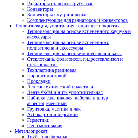
Радиаторы стальные трубчатые
Конвекторы
Конвекторы внутрипольные
Комплектующие для радиаторов и конвекторов
Теплоизоляция, уплотнения, защитные покрытия
Теплоизоляция на основе вспененного каучука и
аксессуары
Теплоизоляция на основе вспененного
полиэтилена и аксессуары
Теплоизоляция на основе минеральной ваты
Стеклоткань, фольгоизол, гидростеклоизол и
стеклопластик
Техпластина резиновая
Паронит листовой
Прокладки
Лен сантехнический и мастика
Лента ФУМ и нить уплотнительная
Набивка сальниковая, каболка и шнур
асбестоцементный
Грунтовка, мастика и лак
Асбокартон и пергамин
Герметики
Пена монтажная
Металлопрокат
Трубы профильные