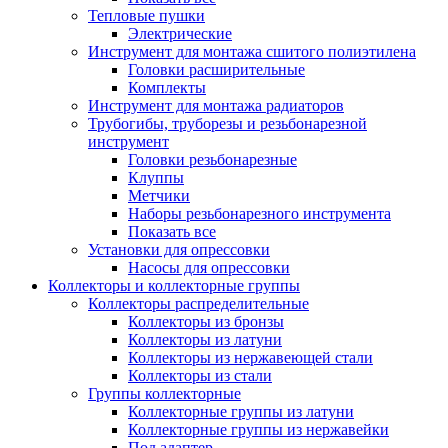
Тепловые пушки
Электрические
Инструмент для монтажа сшитого полиэтилена
Головки расширительные
Комплекты
Инструмент для монтажа радиаторов
Трубогибы, труборезы и резьбонарезной
инструмент
Головки резьбонарезные
Клуппы
Метчики
Наборы резьбонарезного инструмента
Показать все
Установки для опрессовки
Насосы для опрессовки
Коллекторы и коллекторные группы
Коллекторы распределительные
Коллекторы из бронзы
Коллекторы из латуни
Коллекторы из нержавеющей стали
Коллекторы из стали
Группы коллекторные
Коллекторные группы из латуни
Коллекторные группы из нержавейки
Под адаптер