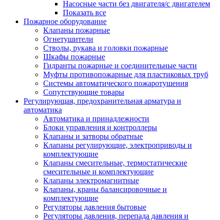
Насосные части без двигателя/с двигателем
Показать все
Пожарное оборудование
Клапаны пожарные
Огнетушители
Стволы, рукава и головки пожарные
Шкафы пожарные
Гидранты пожарные и соединительные части
Муфты противопожарные для пластиковых труб
Системы автоматического пожаротушения
Сопутствующие товары
Регулирующая, предохранительная арматура и
автоматика
Автоматика и принадлежности
Блоки управления и контроллеры
Клапаны и затворы обратные
Клапаны регулирующие, электроприводы и
комплектующие
Клапаны смесительные, термостатические
смесительные и комплектующие
Клапаны электромагнитные
Клапаны, краны балансировочные и
комплектующие
Регуляторы давления бытовые
Регуляторы давления, перепада давления и