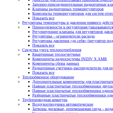
Запорно-присоединительные радиаторные кл
Клапаны радиаторных терморегуляторов
Комплекты терморегуляторов для систем ото
Показать все
Регуляторы температуры и давления прямого дейст
Принадлежности к регуляторам (заказываютс
Регулирующие клапаны для регуляторов давле
Регуляторы – ограничители расхода
Регуляторы давления «до себя» (регулятор по
Показать все
Средства учета теплопотребления
Квартирные теплосчетчики
Компоненты радиосистемы INDIV X AMR
Компоненты сбора данных
Радиаторные счетчики–распределители для и
Показать все
Теплообменное оборудование
Дополнительные компоненты для пластинчат
Паяные пластинчатые теплообменники двухх
Паяные пластинчатые теплообменники одно
Разборные пластинчатые теплообменники од
Трубопроводная арматура
Воздухоотводчики автоматические
Затворы дисковые, перемещаемая среда – вода