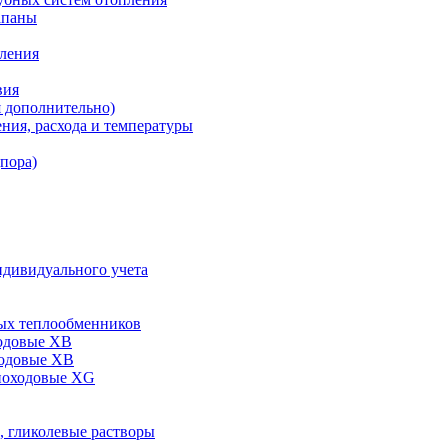
апаны
пления
вия
я дополнительно)
ния, расхода и температуры
дпора)
ндивидуального учета
ых теплообменников
одовые XB
ходовые ХВ
ноходовые ХG
, гликолевые растворы