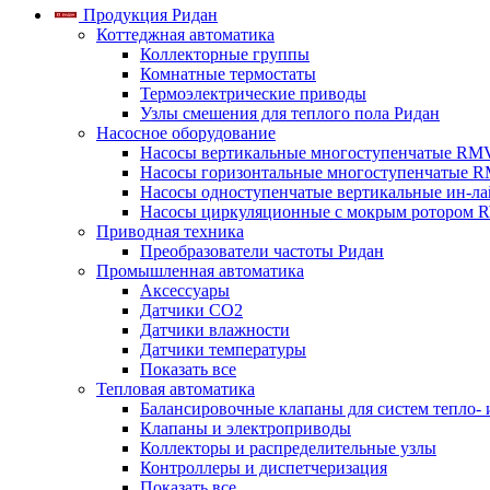
Продукция Ридан
Коттеджная автоматика
Коллекторные группы
Комнатные термостаты
Термоэлектрические приводы
Узлы смешения для теплого пола Ридан
Насосное оборудование
Насосы вертикальные многоступенчатые RM
Насосы горизонтальные многоступенчатые R
Насосы одноступенчатые вертикальные ин-л
Насосы циркуляционные с мокрым ротором 
Приводная техника
Преобразователи частоты Ридан
Промышленная автоматика
Аксессуары
Датчики CO2
Датчики влажности
Датчики температуры
Показать все
Тепловая автоматика
Балансировочные клапаны для систем тепло-
Клапаны и электроприводы
Коллекторы и распределительные узлы
Контроллеры и диспетчеризация
Показать все