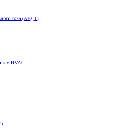
ного тока (АВДТ)
истем HVAC
У)