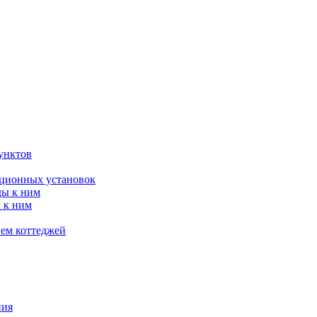
унктов
яционных установок
ды к ним
 к ним
ием коттеджей
ния