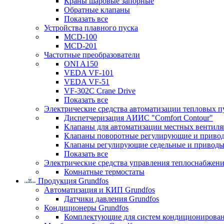
Краны шаровые запорные
Обратные клапаны
Показать все
Устройства плавного пуска
MCD-100
MCD-201
Частотные преобразователи
ONI A150
VEDA VF-101
VEDA VF-51
VF-302C Crane Drive
Показать все
Электрические средства автоматизации тепловых п
Диспетчеризация АИИС "Comfort Contour"
Клапаны для автоматизации местных вентил
Клапаны поворотные регулирующие и приво
Клапаны регулирующие седельные и приводы
Показать все
Электрические средства управления теплоснабжен
Комнатные термостаты
Продукция Grundfos
Автоматизация и КИП Grundfos
Датчики давления Grundfos
Кондиционеры Grundfos
Комплектующие для систем кондиционирова