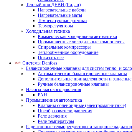
Теплый пол ДЕВИ (Ридан)
Нагревательные кабели
Нагревательные маты
Температурные датчики
Терморегуляторы
Холодильная техника
Коммерческая холодильная автоматика
Промышленные холодильные компоненты
Спиральные компрессоры
Теплообменное оборудование
Показать все
Системы Danfoss
Балансировочные клапаны для систем тепло- и хол
Автоматические балансировочные клапаны
Дополнительные принадлежности и запасные
Ручные балансировочные клапаны
Насосы высокого давления
PAH
Промышленная автоматика
Клапаны соленоидные (электромагнитные)
Преобразователи давления
Реле давления
Реле температуры
Радиаторные терморегуляторы и запорные радиато
Дроссели для отопительных приборов однотр