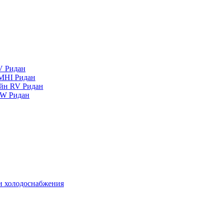
V Ридан
MHI Ридан
айн RV Ридан
RW Ридан
 и холодоснабжения