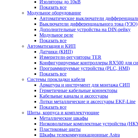
Изоляторы до 10кВ
Показать все
Модульное оборудование
Автоматические выключатели дифференциаль
Выключатели дифференциального тока (УЗО)
Дополнительные устройства на DIN-рейку
Модульное реле
Показать все
Автоматизация и КИП
Датчики (КИП)
Измерители-регуляторы TER
Конфигурируемые контроллеры RX500 для с
Программируемые устройства (PLC, HMI)
Показать все
Системы прокладки кабеля
Арматура и инструмент для монтажа СИП
Герметичные кабельные коннекторы
Кабельные каналы и аксессуары
Лотки металлические и аксессуары EKF-Line
Показать все
Щиты, корпуса и комплектующие
Металлические шкафы
Низковольтные комплектные устройства (НК
Пластиковые щиты
Шкафы телекоммуникационные Astra