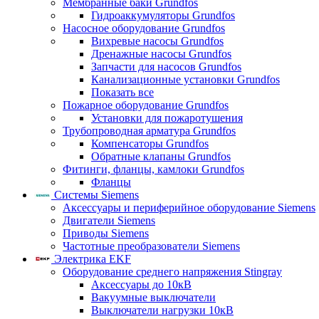
Мембранные баки Grundfos
Гидроаккумуляторы Grundfos
Насосное оборудование Grundfos
Вихревые насосы Grundfos
Дренажные насосы Grundfos
Запчасти для насосов Grundfos
Канализационные установки Grundfos
Показать все
Пожарное оборудование Grundfos
Установки для пожаротушения
Трубопроводная арматура Grundfos
Компенсаторы Grundfos
Обратные клапаны Grundfos
Фитинги, фланцы, камлоки Grundfos
Фланцы
Системы Siemens
Аксессуары и периферийное оборудование Siemens
Двигатели Siemens
Приводы Siemens
Частотные преобразователи Siemens
Электрика EKF
Оборудование среднего напряжения Stingray
Аксессуары до 10кВ
Вакуумные выключатели
Выключатели нагрузки 10кВ