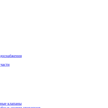
одоснабжения
 части
рные клапаны
убных систем отопления