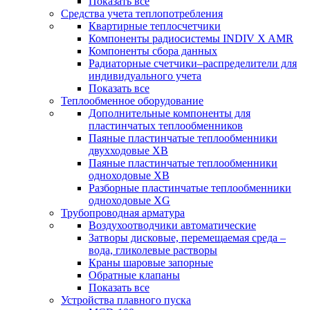
Показать все
Средства учета теплопотребления
Квартирные теплосчетчики
Компоненты радиосистемы INDIV X AMR
Компоненты сбора данных
Радиаторные счетчики–распределители для
индивидуального учета
Показать все
Теплообменное оборудование
Дополнительные компоненты для
пластинчатых теплообменников
Паяные пластинчатые теплообменники
двухходовые XB
Паяные пластинчатые теплообменники
одноходовые ХВ
Разборные пластинчатые теплообменники
одноходовые ХG
Трубопроводная арматура
Воздухоотводчики автоматические
Затворы дисковые, перемещаемая среда –
вода, гликолевые растворы
Краны шаровые запорные
Обратные клапаны
Показать все
Устройства плавного пуска