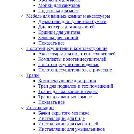
Мойки для санузлов
Подстолья для моек
Мебель для ванных комнат и аксессуары
Держатели для туалетной бумаги
Диспенсеры для жидкостей
Ершики для унитаза
Зеркала для ванной
Показать все
Полотенцесушители и комплектующие
Аксессуары для полотенцесушителей
Комплекты полотенцесушителей
Полотенцесушители водяные
Полотенцесушители электрические
Трапы
Комплектующие для трапов
Трап для подвалов и тех.помещений
Трапы для балконов и террас
Трапы для ванных комнат
Показать все
Инсталляции
Бачки скрытого монтажа
Инсталляции для биде
Инсталляции для смесителей
Инсталляции для умывальников