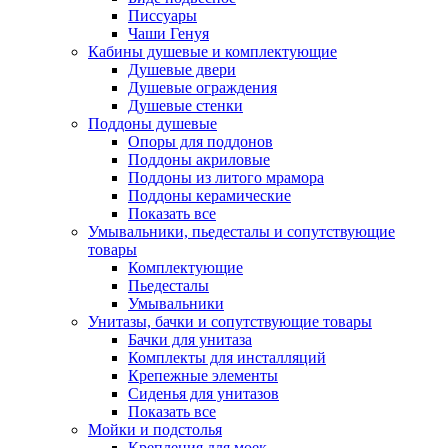
Писсуары
Чаши Генуя
Кабины душевые и комплектующие
Душевые двери
Душевые ограждения
Душевые стенки
Поддоны душевые
Опоры для поддонов
Поддоны акриловые
Поддоны из литого мрамора
Поддоны керамические
Показать все
Умывальники, пьедесталы и сопутствующие
товары
Комплектующие
Пьедесталы
Умывальники
Унитазы, бачки и сопутствующие товары
Бачки для унитаза
Комплекты для инсталляций
Крепежные элементы
Сиденья для унитазов
Показать все
Мойки и подстолья
Крепления для моек