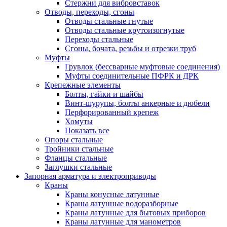
Стержни для вибровставок
Отводы, переходы, сгоны
Отводы стальные гнутые
Отводы стальные крутоизогнутые
Переходы стальные
Сгоны, бочата, резьбы и отрезки труб
Муфты
Грувлок (бессварные муфтовые соединения)
Муфты соединительные ПФРК и ДРК
Крепежные элементы
Болты, гайки и шайбы
Винт-шурупы, болты анкерные и дюбели
Перфорированный крепеж
Хомуты
Показать все
Опоры стальные
Тройники стальные
Фланцы стальные
Заглушки стальные
Запорная арматура и электроприводы
Краны
Краны конусные латунные
Краны латунные водоразборные
Краны латунные для бытовых приборов
Краны латунные для манометров