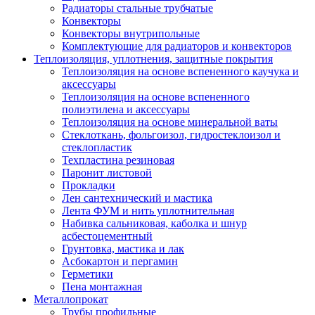
Радиаторы стальные трубчатые
Конвекторы
Конвекторы внутрипольные
Комплектующие для радиаторов и конвекторов
Теплоизоляция, уплотнения, защитные покрытия
Теплоизоляция на основе вспененного каучука и
аксессуары
Теплоизоляция на основе вспененного
полиэтилена и аксессуары
Теплоизоляция на основе минеральной ваты
Стеклоткань, фольгоизол, гидростеклоизол и
стеклопластик
Техпластина резиновая
Паронит листовой
Прокладки
Лен сантехнический и мастика
Лента ФУМ и нить уплотнительная
Набивка сальниковая, каболка и шнур
асбестоцементный
Грунтовка, мастика и лак
Асбокартон и пергамин
Герметики
Пена монтажная
Металлопрокат
Трубы профильные