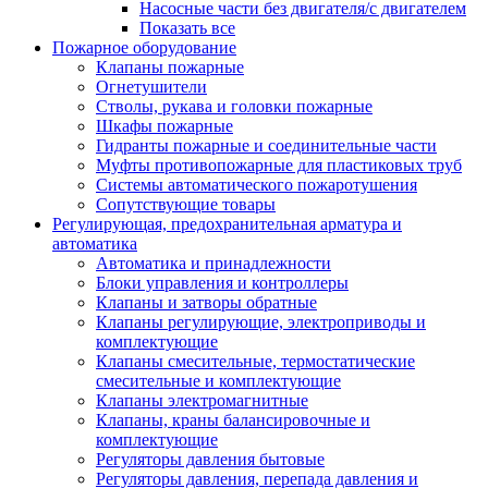
Насосные части без двигателя/с двигателем
Показать все
Пожарное оборудование
Клапаны пожарные
Огнетушители
Стволы, рукава и головки пожарные
Шкафы пожарные
Гидранты пожарные и соединительные части
Муфты противопожарные для пластиковых труб
Системы автоматического пожаротушения
Сопутствующие товары
Регулирующая, предохранительная арматура и
автоматика
Автоматика и принадлежности
Блоки управления и контроллеры
Клапаны и затворы обратные
Клапаны регулирующие, электроприводы и
комплектующие
Клапаны смесительные, термостатические
смесительные и комплектующие
Клапаны электромагнитные
Клапаны, краны балансировочные и
комплектующие
Регуляторы давления бытовые
Регуляторы давления, перепада давления и