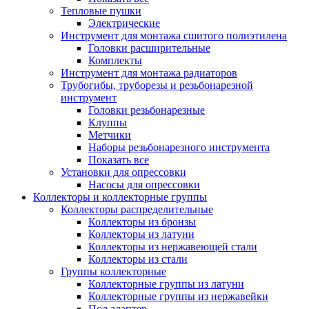
Тепловые пушки
Электрические
Инструмент для монтажа сшитого полиэтилена
Головки расширительные
Комплекты
Инструмент для монтажа радиаторов
Трубогибы, труборезы и резьбонарезной
инструмент
Головки резьбонарезные
Клуппы
Метчики
Наборы резьбонарезного инструмента
Показать все
Установки для опрессовки
Насосы для опрессовки
Коллекторы и коллекторные группы
Коллекторы распределительные
Коллекторы из бронзы
Коллекторы из латуни
Коллекторы из нержавеющей стали
Коллекторы из стали
Группы коллекторные
Коллекторные группы из латуни
Коллекторные группы из нержавейки
Под адаптер