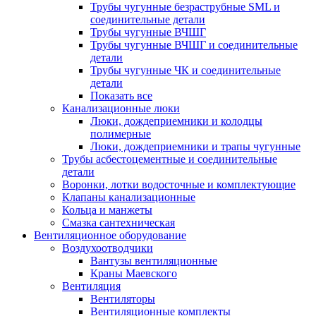
Трубы чугунные безраструбные SML и
соединительные детали
Трубы чугунные ВЧШГ
Трубы чугунные ВЧШГ и соединительные
детали
Трубы чугунные ЧК и соединительные
детали
Показать все
Канализационные люки
Люки, дождеприемники и колодцы
полимерные
Люки, дождеприемники и трапы чугунные
Трубы асбестоцементные и соединительные
детали
Воронки, лотки водосточные и комплектующие
Клапаны канализационные
Кольца и манжеты
Смазка сантехническая
Вентиляционное оборудование
Воздухоотводчики
Вантузы вентиляционные
Краны Маевского
Вентиляция
Вентиляторы
Вентиляционные комплекты