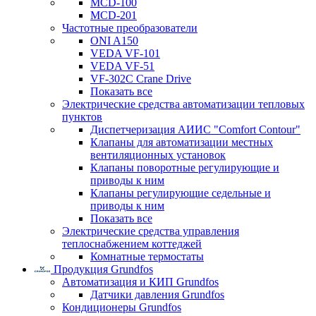
MCD-100
MCD-201
Частотные преобразователи
ONI A150
VEDA VF-101
VEDA VF-51
VF-302C Crane Drive
Показать все
Электрические средства автоматизации тепловых
пунктов
Диспетчеризация АИИС "Comfort Contour"
Клапаны для автоматизации местных
вентиляционных установок
Клапаны поворотные регулирующие и
приводы к ним
Клапаны регулирующие седельные и
приводы к ним
Показать все
Электрические средства управления
теплоснабжением коттеджей
Комнатные термостаты
Продукция Grundfos
Автоматизация и КИП Grundfos
Датчики давления Grundfos
Кондиционеры Grundfos