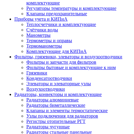
комплектующие
Регуляторы температуры и комплектующие
Клапаны предохранительные
Приборы учета и КИПиА
Теплосчетчики и комплектующие
Счётчики воды
Манометры
Термометры и оправы
Термоманометры
Комплектующие для КИПиА
Фильтры, грязевики, элеваторы и воздухоотводчики
Фильтры и запчасти для фильтров
Фильтры бытовые и комплектующие к ним
Грязевики
Конденсатоотводчики
Элеваторы и элеваторные узлы
Воздухоотводчики
Радиаторы, конвекторы и комплектующие
Радиаторы алюминиевые
Радиаторы биметаллические
Клапаны и элементы термостатические
Узлы подключения для радиаторов
Регистры отопительные РГТ
Радиаторы чугунные
Радиаторы стальные панельные