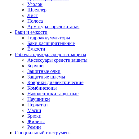
Уголок
Швеллер
Лист
Полоса
Арматура горячекатаная
Баки и емкости
Гидроаккумуляторы
Баки расширительные
Ёмкости
Рабочая одежда, средства защиты
Аксессуары средств защиты
Беруши
Защитные очки
Защитные шлемы
Коврики диэлектрические
Комбинезоны
Наколенники защитные
Наушники
Перчатки
Маски
Брюки
Жилеты
Ремни
Специальный инструмент