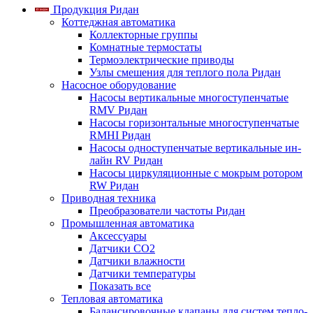
Продукция Ридан
Коттеджная автоматика
Коллекторные группы
Комнатные термостаты
Термоэлектрические приводы
Узлы смешения для теплого пола Ридан
Насосное оборудование
Насосы вертикальные многоступенчатые
RMV Ридан
Насосы горизонтальные многоступенчатые
RMHI Ридан
Насосы одноступенчатые вертикальные ин-
лайн RV Ридан
Насосы циркуляционные с мокрым ротором
RW Ридан
Приводная техника
Преобразователи частоты Ридан
Промышленная автоматика
Аксессуары
Датчики CO2
Датчики влажности
Датчики температуры
Показать все
Тепловая автоматика
Балансировочные клапаны для систем тепло-