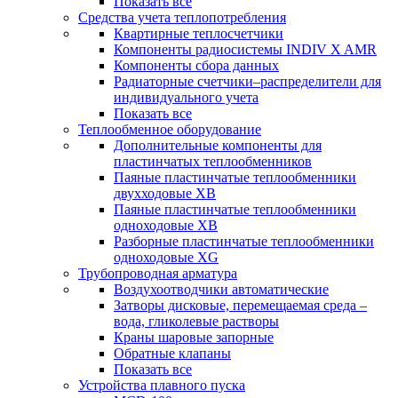
Показать все
Средства учета теплопотребления
Квартирные теплосчетчики
Компоненты радиосистемы INDIV X AMR
Компоненты сбора данных
Радиаторные счетчики–распределители для
индивидуального учета
Показать все
Теплообменное оборудование
Дополнительные компоненты для
пластинчатых теплообменников
Паяные пластинчатые теплообменники
двухходовые XB
Паяные пластинчатые теплообменники
одноходовые ХВ
Разборные пластинчатые теплообменники
одноходовые ХG
Трубопроводная арматура
Воздухоотводчики автоматические
Затворы дисковые, перемещаемая среда –
вода, гликолевые растворы
Краны шаровые запорные
Обратные клапаны
Показать все
Устройства плавного пуска