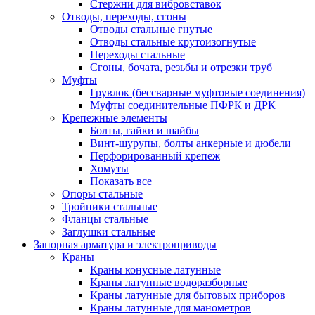
Стержни для вибровставок
Отводы, переходы, сгоны
Отводы стальные гнутые
Отводы стальные крутоизогнутые
Переходы стальные
Сгоны, бочата, резьбы и отрезки труб
Муфты
Грувлок (бессварные муфтовые соединения)
Муфты соединительные ПФРК и ДРК
Крепежные элементы
Болты, гайки и шайбы
Винт-шурупы, болты анкерные и дюбели
Перфорированный крепеж
Хомуты
Показать все
Опоры стальные
Тройники стальные
Фланцы стальные
Заглушки стальные
Запорная арматура и электроприводы
Краны
Краны конусные латунные
Краны латунные водоразборные
Краны латунные для бытовых приборов
Краны латунные для манометров