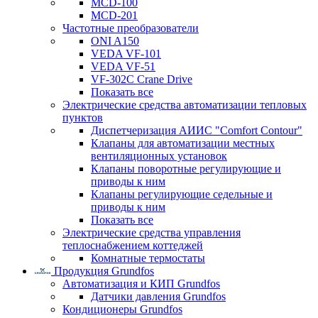
MCD-100
MCD-201
Частотные преобразователи
ONI A150
VEDA VF-101
VEDA VF-51
VF-302C Crane Drive
Показать все
Электрические средства автоматизации тепловых
пунктов
Диспетчеризация АИИС "Comfort Contour"
Клапаны для автоматизации местных
вентиляционных установок
Клапаны поворотные регулирующие и
приводы к ним
Клапаны регулирующие седельные и
приводы к ним
Показать все
Электрические средства управления
теплоснабжением коттеджей
Комнатные термостаты
Продукция Grundfos
Автоматизация и КИП Grundfos
Датчики давления Grundfos
Кондиционеры Grundfos