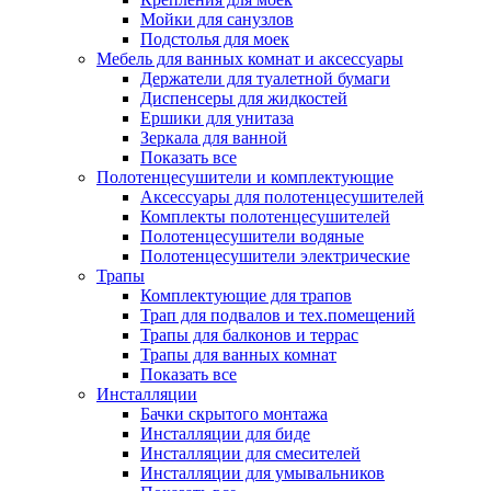
Мойки для санузлов
Подстолья для моек
Мебель для ванных комнат и аксессуары
Держатели для туалетной бумаги
Диспенсеры для жидкостей
Ершики для унитаза
Зеркала для ванной
Показать все
Полотенцесушители и комплектующие
Аксессуары для полотенцесушителей
Комплекты полотенцесушителей
Полотенцесушители водяные
Полотенцесушители электрические
Трапы
Комплектующие для трапов
Трап для подвалов и тех.помещений
Трапы для балконов и террас
Трапы для ванных комнат
Показать все
Инсталляции
Бачки скрытого монтажа
Инсталляции для биде
Инсталляции для смесителей
Инсталляции для умывальников