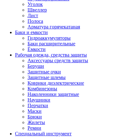
Уголок
Швеллер
Лист
Полоса
Арматура горячекатаная
Баки и емкости
Гидроаккумуляторы
Баки расширительные
Ёмкости
Рабочая одежда, средства защиты
Аксессуары средств защиты
Беруши
Защитные очки
Защитные шлемы
Коврики диэлектрические
Комбинезоны
Наколенники защитные
Наушники
Перчатки
Маски
Брюки
Жилеты
Ремни
Специальный инструмент