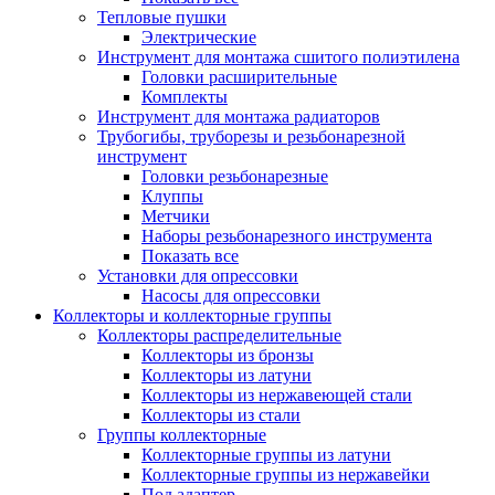
Тепловые пушки
Электрические
Инструмент для монтажа сшитого полиэтилена
Головки расширительные
Комплекты
Инструмент для монтажа радиаторов
Трубогибы, труборезы и резьбонарезной
инструмент
Головки резьбонарезные
Клуппы
Метчики
Наборы резьбонарезного инструмента
Показать все
Установки для опрессовки
Насосы для опрессовки
Коллекторы и коллекторные группы
Коллекторы распределительные
Коллекторы из бронзы
Коллекторы из латуни
Коллекторы из нержавеющей стали
Коллекторы из стали
Группы коллекторные
Коллекторные группы из латуни
Коллекторные группы из нержавейки
Под адаптер