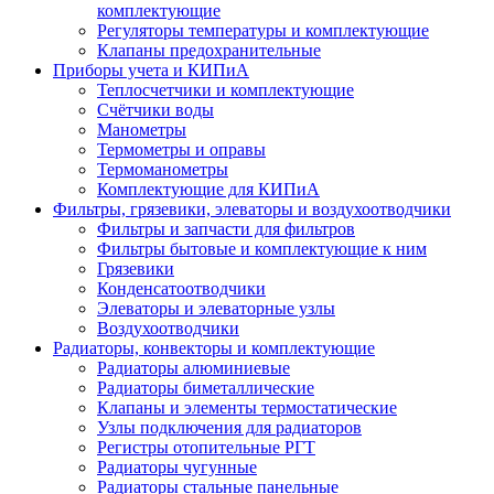
комплектующие
Регуляторы температуры и комплектующие
Клапаны предохранительные
Приборы учета и КИПиА
Теплосчетчики и комплектующие
Счётчики воды
Манометры
Термометры и оправы
Термоманометры
Комплектующие для КИПиА
Фильтры, грязевики, элеваторы и воздухоотводчики
Фильтры и запчасти для фильтров
Фильтры бытовые и комплектующие к ним
Грязевики
Конденсатоотводчики
Элеваторы и элеваторные узлы
Воздухоотводчики
Радиаторы, конвекторы и комплектующие
Радиаторы алюминиевые
Радиаторы биметаллические
Клапаны и элементы термостатические
Узлы подключения для радиаторов
Регистры отопительные РГТ
Радиаторы чугунные
Радиаторы стальные панельные