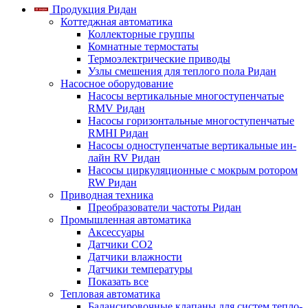
Продукция Ридан
Коттеджная автоматика
Коллекторные группы
Комнатные термостаты
Термоэлектрические приводы
Узлы смешения для теплого пола Ридан
Насосное оборудование
Насосы вертикальные многоступенчатые
RMV Ридан
Насосы горизонтальные многоступенчатые
RMHI Ридан
Насосы одноступенчатые вертикальные ин-
лайн RV Ридан
Насосы циркуляционные с мокрым ротором
RW Ридан
Приводная техника
Преобразователи частоты Ридан
Промышленная автоматика
Аксессуары
Датчики CO2
Датчики влажности
Датчики температуры
Показать все
Тепловая автоматика
Балансировочные клапаны для систем тепло-