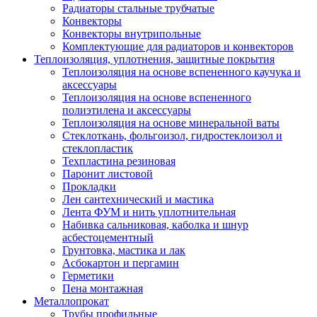
Радиаторы стальные трубчатые
Конвекторы
Конвекторы внутрипольные
Комплектующие для радиаторов и конвекторов
Теплоизоляция, уплотнения, защитные покрытия
Теплоизоляция на основе вспененного каучука и
аксессуары
Теплоизоляция на основе вспененного
полиэтилена и аксессуары
Теплоизоляция на основе минеральной ваты
Стеклоткань, фольгоизол, гидростеклоизол и
стеклопластик
Техпластина резиновая
Паронит листовой
Прокладки
Лен сантехнический и мастика
Лента ФУМ и нить уплотнительная
Набивка сальниковая, каболка и шнур
асбестоцементный
Грунтовка, мастика и лак
Асбокартон и пергамин
Герметики
Пена монтажная
Металлопрокат
Трубы профильные