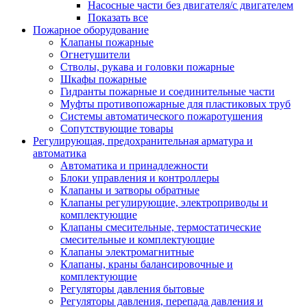
Насосные части без двигателя/с двигателем
Показать все
Пожарное оборудование
Клапаны пожарные
Огнетушители
Стволы, рукава и головки пожарные
Шкафы пожарные
Гидранты пожарные и соединительные части
Муфты противопожарные для пластиковых труб
Системы автоматического пожаротушения
Сопутствующие товары
Регулирующая, предохранительная арматура и
автоматика
Автоматика и принадлежности
Блоки управления и контроллеры
Клапаны и затворы обратные
Клапаны регулирующие, электроприводы и
комплектующие
Клапаны смесительные, термостатические
смесительные и комплектующие
Клапаны электромагнитные
Клапаны, краны балансировочные и
комплектующие
Регуляторы давления бытовые
Регуляторы давления, перепада давления и