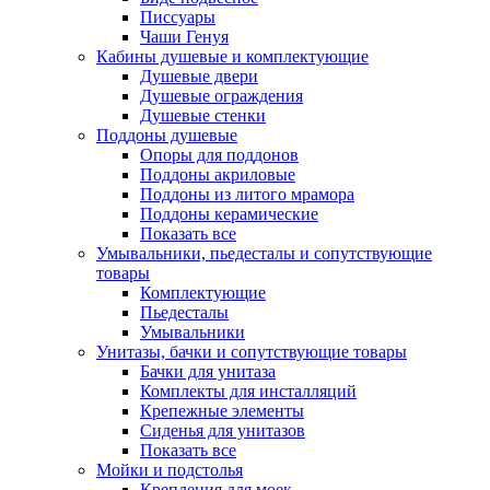
Писсуары
Чаши Генуя
Кабины душевые и комплектующие
Душевые двери
Душевые ограждения
Душевые стенки
Поддоны душевые
Опоры для поддонов
Поддоны акриловые
Поддоны из литого мрамора
Поддоны керамические
Показать все
Умывальники, пьедесталы и сопутствующие
товары
Комплектующие
Пьедесталы
Умывальники
Унитазы, бачки и сопутствующие товары
Бачки для унитаза
Комплекты для инсталляций
Крепежные элементы
Сиденья для унитазов
Показать все
Мойки и подстолья
Крепления для моек