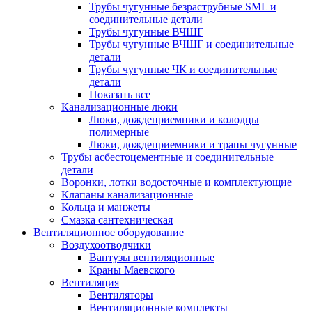
Трубы чугунные безраструбные SML и
соединительные детали
Трубы чугунные ВЧШГ
Трубы чугунные ВЧШГ и соединительные
детали
Трубы чугунные ЧК и соединительные
детали
Показать все
Канализационные люки
Люки, дождеприемники и колодцы
полимерные
Люки, дождеприемники и трапы чугунные
Трубы асбестоцементные и соединительные
детали
Воронки, лотки водосточные и комплектующие
Клапаны канализационные
Кольца и манжеты
Смазка сантехническая
Вентиляционное оборудование
Воздухоотводчики
Вантузы вентиляционные
Краны Маевского
Вентиляция
Вентиляторы
Вентиляционные комплекты