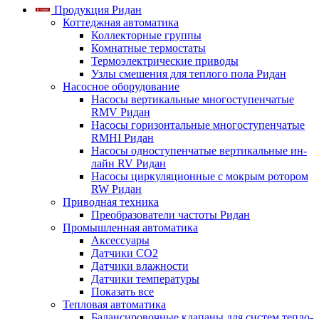
Продукция Ридан
Коттеджная автоматика
Коллекторные группы
Комнатные термостаты
Термоэлектрические приводы
Узлы смешения для теплого пола Ридан
Насосное оборудование
Насосы вертикальные многоступенчатые
RMV Ридан
Насосы горизонтальные многоступенчатые
RMHI Ридан
Насосы одноступенчатые вертикальные ин-
лайн RV Ридан
Насосы циркуляционные с мокрым ротором
RW Ридан
Приводная техника
Преобразователи частоты Ридан
Промышленная автоматика
Аксессуары
Датчики CO2
Датчики влажности
Датчики температуры
Показать все
Тепловая автоматика
Балансировочные клапаны для систем тепло-