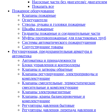
Насосные части без двигателя/с двигателем
Показать все
Пожарное оборудование
Клапаны пожарные
Огнетушители
Стволы, рукава и головки пожарные
Шкафы пожарные
Гидранты пожарные и соединительные части
Муфты противопожарные для пластиковых труб
Системы автоматического пожаротушения
Сопутствующие товары
Регулирующая, предохранительная арматура и
автоматика
Автоматика и принадлежности
Блоки управления и контроллеры
Клапаны и затворы обратные
Клапаны регулирующие, электроприводы и
комплектующие
Клапаны смесительные, термостатические
смесительные и комплектующие
Клапаны электромагнитные
Клапаны, краны балансировочные и
комплектующие
Регуляторы давления бытовые
Регуляторы давления, перепада давления и