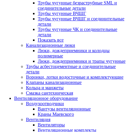
Трубы чугунные безраструбные SML и
соединительные детали
Трубы чугунные ВЧШГ
Трубы чугунные ВЧШГ и соединительные
детали
Трубы чугунные ЧК и соединительные
детали
Показать все
Канализационные люки
Люки, дождеприемники и колодцы
полимерные
Люки, дождеприемники и трапы чугунные
Трубы асбестоцементные и соединительные
детали
Воронки, лотки водосточные и комплектующие
Клапаны канализационные
Кольца и манжеты
Смазка сантехническая
Вентиляционное оборудование
Воздухоотводчики
Вантузы вентиляционные
Краны Маевского
Вентиляция
Вентиляторы
Вентиляционные комплекты