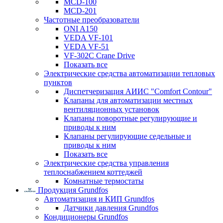
MCD-100
MCD-201
Частотные преобразователи
ONI A150
VEDA VF-101
VEDA VF-51
VF-302C Crane Drive
Показать все
Электрические средства автоматизации тепловых
пунктов
Диспетчеризация АИИС "Comfort Contour"
Клапаны для автоматизации местных
вентиляционных установок
Клапаны поворотные регулирующие и
приводы к ним
Клапаны регулирующие седельные и
приводы к ним
Показать все
Электрические средства управления
теплоснабжением коттеджей
Комнатные термостаты
Продукция Grundfos
Автоматизация и КИП Grundfos
Датчики давления Grundfos
Кондиционеры Grundfos