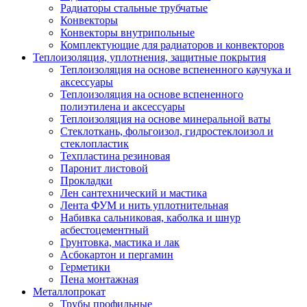
Радиаторы стальные трубчатые
Конвекторы
Конвекторы внутрипольные
Комплектующие для радиаторов и конвекторов
Теплоизоляция, уплотнения, защитные покрытия
Теплоизоляция на основе вспененного каучука и
аксессуары
Теплоизоляция на основе вспененного
полиэтилена и аксессуары
Теплоизоляция на основе минеральной ваты
Стеклоткань, фольгоизол, гидростеклоизол и
стеклопластик
Техпластина резиновая
Паронит листовой
Прокладки
Лен сантехнический и мастика
Лента ФУМ и нить уплотнительная
Набивка сальниковая, каболка и шнур
асбестоцементный
Грунтовка, мастика и лак
Асбокартон и пергамин
Герметики
Пена монтажная
Металлопрокат
Трубы профильные