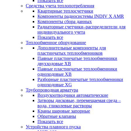
Показать все
Средства учета теплопотребления
Квартирные теплосчетчики
Компоненты радиосистемы INDIV X AMR
Компоненты сбора данных
Радиаторные счетчики–распределители для
индивидуального учета
Показать все
Теплообменное оборудование
Дополнительные компоненты для
пластинчатых теплообменников
Паяные пластинчатые теплообменники
двухходовые XB
Паяные пластинчатые теплообменники
одноходовые ХВ
Разборные пластинчатые теплообменники
одноходовые ХG
Трубопроводная арматура
Воздухоотводчики автоматические
Затворы дисковые, перемещаемая среда –
вода, гликолевые растворы
Краны шаровые запорные
Обратные клапаны
Показать все
Устройства плавного пуска