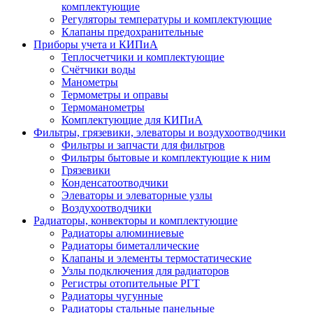
комплектующие
Регуляторы температуры и комплектующие
Клапаны предохранительные
Приборы учета и КИПиА
Теплосчетчики и комплектующие
Счётчики воды
Манометры
Термометры и оправы
Термоманометры
Комплектующие для КИПиА
Фильтры, грязевики, элеваторы и воздухоотводчики
Фильтры и запчасти для фильтров
Фильтры бытовые и комплектующие к ним
Грязевики
Конденсатоотводчики
Элеваторы и элеваторные узлы
Воздухоотводчики
Радиаторы, конвекторы и комплектующие
Радиаторы алюминиевые
Радиаторы биметаллические
Клапаны и элементы термостатические
Узлы подключения для радиаторов
Регистры отопительные РГТ
Радиаторы чугунные
Радиаторы стальные панельные