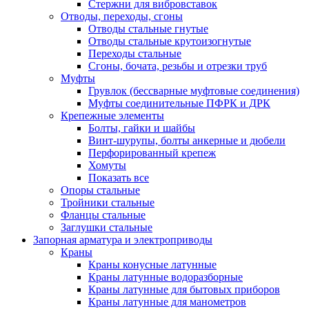
Стержни для вибровставок
Отводы, переходы, сгоны
Отводы стальные гнутые
Отводы стальные крутоизогнутые
Переходы стальные
Сгоны, бочата, резьбы и отрезки труб
Муфты
Грувлок (бессварные муфтовые соединения)
Муфты соединительные ПФРК и ДРК
Крепежные элементы
Болты, гайки и шайбы
Винт-шурупы, болты анкерные и дюбели
Перфорированный крепеж
Хомуты
Показать все
Опоры стальные
Тройники стальные
Фланцы стальные
Заглушки стальные
Запорная арматура и электроприводы
Краны
Краны конусные латунные
Краны латунные водоразборные
Краны латунные для бытовых приборов
Краны латунные для манометров