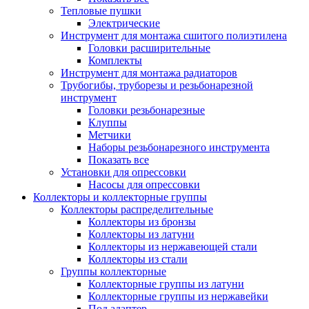
Тепловые пушки
Электрические
Инструмент для монтажа сшитого полиэтилена
Головки расширительные
Комплекты
Инструмент для монтажа радиаторов
Трубогибы, труборезы и резьбонарезной
инструмент
Головки резьбонарезные
Клуппы
Метчики
Наборы резьбонарезного инструмента
Показать все
Установки для опрессовки
Насосы для опрессовки
Коллекторы и коллекторные группы
Коллекторы распределительные
Коллекторы из бронзы
Коллекторы из латуни
Коллекторы из нержавеющей стали
Коллекторы из стали
Группы коллекторные
Коллекторные группы из латуни
Коллекторные группы из нержавейки
Под адаптер