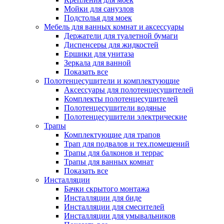
Мойки для санузлов
Подстолья для моек
Мебель для ванных комнат и аксессуары
Держатели для туалетной бумаги
Диспенсеры для жидкостей
Ершики для унитаза
Зеркала для ванной
Показать все
Полотенцесушители и комплектующие
Аксессуары для полотенцесушителей
Комплекты полотенцесушителей
Полотенцесушители водяные
Полотенцесушители электрические
Трапы
Комплектующие для трапов
Трап для подвалов и тех.помещений
Трапы для балконов и террас
Трапы для ванных комнат
Показать все
Инсталляции
Бачки скрытого монтажа
Инсталляции для биде
Инсталляции для смесителей
Инсталляции для умывальников