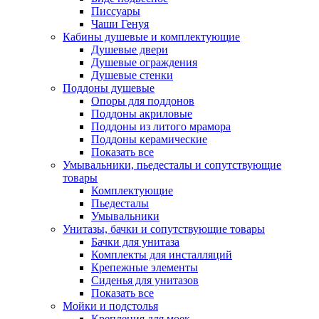
Писсуары
Чаши Генуя
Кабины душевые и комплектующие
Душевые двери
Душевые ограждения
Душевые стенки
Поддоны душевые
Опоры для поддонов
Поддоны акриловые
Поддоны из литого мрамора
Поддоны керамические
Показать все
Умывальники, пьедесталы и сопутствующие
товары
Комплектующие
Пьедесталы
Умывальники
Унитазы, бачки и сопутствующие товары
Бачки для унитаза
Комплекты для инсталляций
Крепежные элементы
Сиденья для унитазов
Показать все
Мойки и подстолья
Крепления для моек