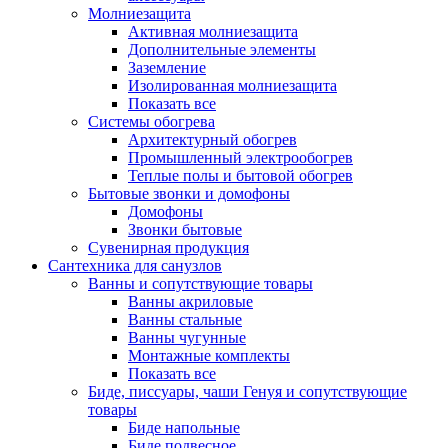
Молниезащита
Активная молниезащита
Дополнительные элементы
Заземление
Изолированная молниезащита
Показать все
Системы обогрева
Архитектурный обогрев
Промышленный электрообогрев
Теплые полы и бытовой обогрев
Бытовые звонки и домофоны
Домофоны
Звонки бытовые
Сувенирная продукция
Сантехника для санузлов
Ванны и сопутствующие товары
Ванны акриловые
Ванны стальные
Ванны чугунные
Монтажные комплекты
Показать все
Биде, писсуары, чаши Генуя и сопутствующие
товары
Биде напольные
Биде подвесное