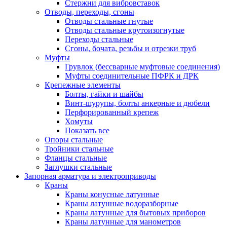
Стержни для вибровставок
Отводы, переходы, сгоны
Отводы стальные гнутые
Отводы стальные крутоизогнутые
Переходы стальные
Сгоны, бочата, резьбы и отрезки труб
Муфты
Грувлок (бессварные муфтовые соединения)
Муфты соединительные ПФРК и ДРК
Крепежные элементы
Болты, гайки и шайбы
Винт-шурупы, болты анкерные и дюбели
Перфорированный крепеж
Хомуты
Показать все
Опоры стальные
Тройники стальные
Фланцы стальные
Заглушки стальные
Запорная арматура и электроприводы
Краны
Краны конусные латунные
Краны латунные водоразборные
Краны латунные для бытовых приборов
Краны латунные для манометров