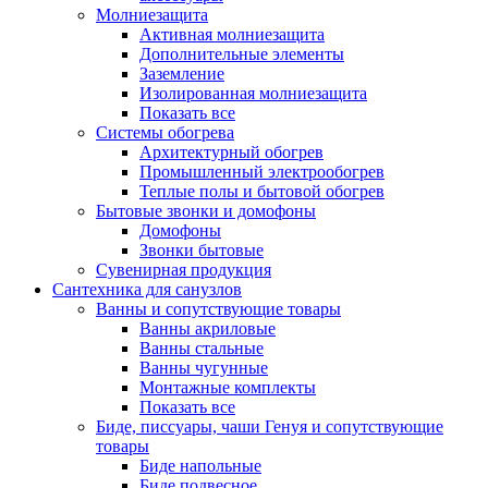
Молниезащита
Активная молниезащита
Дополнительные элементы
Заземление
Изолированная молниезащита
Показать все
Системы обогрева
Архитектурный обогрев
Промышленный электрообогрев
Теплые полы и бытовой обогрев
Бытовые звонки и домофоны
Домофоны
Звонки бытовые
Сувенирная продукция
Сантехника для санузлов
Ванны и сопутствующие товары
Ванны акриловые
Ванны стальные
Ванны чугунные
Монтажные комплекты
Показать все
Биде, писсуары, чаши Генуя и сопутствующие
товары
Биде напольные
Биде подвесное