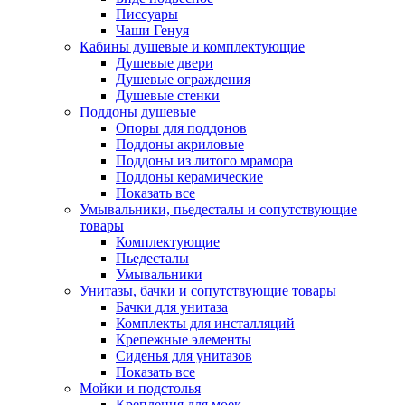
Писсуары
Чаши Генуя
Кабины душевые и комплектующие
Душевые двери
Душевые ограждения
Душевые стенки
Поддоны душевые
Опоры для поддонов
Поддоны акриловые
Поддоны из литого мрамора
Поддоны керамические
Показать все
Умывальники, пьедесталы и сопутствующие
товары
Комплектующие
Пьедесталы
Умывальники
Унитазы, бачки и сопутствующие товары
Бачки для унитаза
Комплекты для инсталляций
Крепежные элементы
Сиденья для унитазов
Показать все
Мойки и подстолья
Крепления для моек