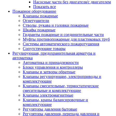
Насосные части без двигателя/с двигателем
Показать все
Пожарное оборудование
Клапаны пожарные
Огнетушители
Стволы, рукава и головки пожарные
Шкафы пожарные
Гидранты пожарные и соединительные части
Муфты противопожарные для пластиковых труб
Системы автоматического пожаротушения
Сопутствующие товары
Регулирующая, предохранительная арматура и
автоматика
Автоматика и принадлежности
Блоки управления и контроллеры
Клапаны и затворы обратные
Клапаны регулирующие, электроприводы и
комплектующие
Клапаны смесительные, термостатические
смесительные и комплектующие
Клапаны электромагнитные
Клапаны, краны балансировочные и
комплектующие
Регуляторы давления бытовые
Регуляторы давления, перепада давления и