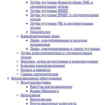
Трубы чугунные безраструбные SML и
соединительные детали
Трубы чугунные ВЧШГ
Трубы чугунные ВЧШГ и соединительные
детали
Трубы чугунные ЧК и соединительные
детали
Показать все
Канализационные люки
Люки, дождеприемники и колодцы
полимерные
Люки, дождеприемники и трапы чугунные
Трубы асбестоцементные и соединительные
детали
Воронки, лотки водосточные и комплектующие
Клапаны канализационные
Кольца и манжеты
Смазка сантехническая
Вентиляционное оборудование
Воздухоотводчики
Вантузы вентиляционные
Краны Маевского
Вентиляция
Вентиляторы
Вентиляционные комплекты