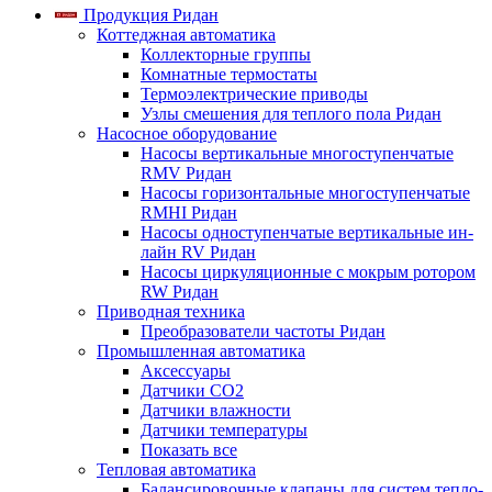
Продукция Ридан
Коттеджная автоматика
Коллекторные группы
Комнатные термостаты
Термоэлектрические приводы
Узлы смешения для теплого пола Ридан
Насосное оборудование
Насосы вертикальные многоступенчатые
RMV Ридан
Насосы горизонтальные многоступенчатые
RMHI Ридан
Насосы одноступенчатые вертикальные ин-
лайн RV Ридан
Насосы циркуляционные с мокрым ротором
RW Ридан
Приводная техника
Преобразователи частоты Ридан
Промышленная автоматика
Аксессуары
Датчики CO2
Датчики влажности
Датчики температуры
Показать все
Тепловая автоматика
Балансировочные клапаны для систем тепло-