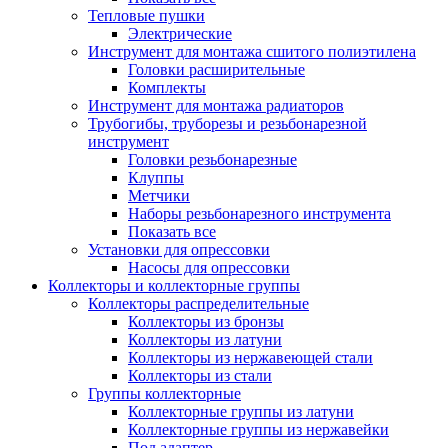
Тепловые пушки
Электрические
Инструмент для монтажа сшитого полиэтилена
Головки расширительные
Комплекты
Инструмент для монтажа радиаторов
Трубогибы, труборезы и резьбонарезной
инструмент
Головки резьбонарезные
Клуппы
Метчики
Наборы резьбонарезного инструмента
Показать все
Установки для опрессовки
Насосы для опрессовки
Коллекторы и коллекторные группы
Коллекторы распределительные
Коллекторы из бронзы
Коллекторы из латуни
Коллекторы из нержавеющей стали
Коллекторы из стали
Группы коллекторные
Коллекторные группы из латуни
Коллекторные группы из нержавейки
Под адаптер