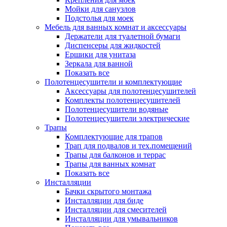
Мойки для санузлов
Подстолья для моек
Мебель для ванных комнат и аксессуары
Держатели для туалетной бумаги
Диспенсеры для жидкостей
Ершики для унитаза
Зеркала для ванной
Показать все
Полотенцесушители и комплектующие
Аксессуары для полотенцесушителей
Комплекты полотенцесушителей
Полотенцесушители водяные
Полотенцесушители электрические
Трапы
Комплектующие для трапов
Трап для подвалов и тех.помещений
Трапы для балконов и террас
Трапы для ванных комнат
Показать все
Инсталляции
Бачки скрытого монтажа
Инсталляции для биде
Инсталляции для смесителей
Инсталляции для умывальников