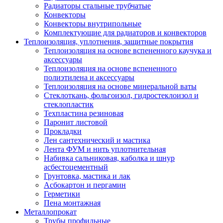
Радиаторы стальные трубчатые
Конвекторы
Конвекторы внутрипольные
Комплектующие для радиаторов и конвекторов
Теплоизоляция, уплотнения, защитные покрытия
Теплоизоляция на основе вспененного каучука и
аксессуары
Теплоизоляция на основе вспененного
полиэтилена и аксессуары
Теплоизоляция на основе минеральной ваты
Стеклоткань, фольгоизол, гидростеклоизол и
стеклопластик
Техпластина резиновая
Паронит листовой
Прокладки
Лен сантехнический и мастика
Лента ФУМ и нить уплотнительная
Набивка сальниковая, каболка и шнур
асбестоцементный
Грунтовка, мастика и лак
Асбокартон и пергамин
Герметики
Пена монтажная
Металлопрокат
Трубы профильные