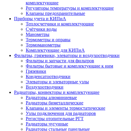
комплектующие
Регуляторы температуры и комплектующие
Клапаны предохранительные
Приборы учета и КИПиА
Теплосчетчики и комплектующие
Счётчики воды
Манометры
Термометры и оправы
Термоманометры
Комплектующие для КИПиА
Фильтры, грязевики, элеваторы и воздухоотводчики
Фильтры и запчасти для фильтров
Фильтры бытовые и комплектующие к ним
Грязевики
Конденсатоотводчики
Элеваторы и элеваторные узлы
Воздухоотводчики
Радиаторы, конвекторы и комплектующие
Радиаторы алюминиевые
Радиаторы биметаллические
Клапаны и элементы термостатические
Узлы подключения для радиаторов
Регистры отопительные РГТ
Радиаторы чугунные
Радиаторы стальные панельные