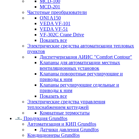
MCD-100
MCD-201
Частотные преобразователи
ONI A150
VEDA VF-101
VEDA VF-51
VF-302C Crane Drive
Показать все
Электрические средства автоматизации тепловых
пунктов
Диспетчеризация АИИС "Comfort Contour"
Клапаны для автоматизации местных
вентиляционных установок
Клапаны поворотные регулирующие и
приводы к ним
Клапаны регулирующие седельные и
приводы к ним
Показать все
Электрические средства управления
теплоснабжением коттеджей
Комнатные термостаты
Продукция Grundfos
Автоматизация и КИП Grundfos
Датчики давления Grundfos
Кондиционеры Grundfos