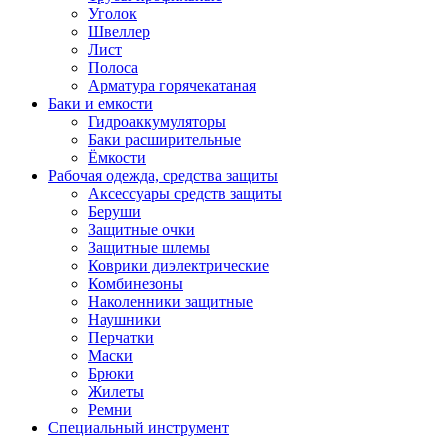
Уголок
Швеллер
Лист
Полоса
Арматура горячекатаная
Баки и емкости
Гидроаккумуляторы
Баки расширительные
Ёмкости
Рабочая одежда, средства защиты
Аксессуары средств защиты
Беруши
Защитные очки
Защитные шлемы
Коврики диэлектрические
Комбинезоны
Наколенники защитные
Наушники
Перчатки
Маски
Брюки
Жилеты
Ремни
Специальный инструмент