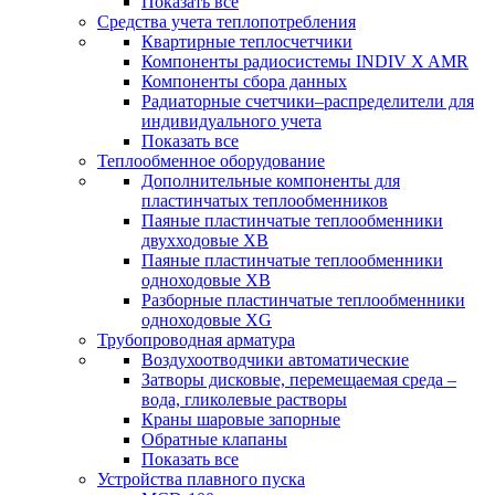
Показать все
Средства учета теплопотребления
Квартирные теплосчетчики
Компоненты радиосистемы INDIV X AMR
Компоненты сбора данных
Радиаторные счетчики–распределители для
индивидуального учета
Показать все
Теплообменное оборудование
Дополнительные компоненты для
пластинчатых теплообменников
Паяные пластинчатые теплообменники
двухходовые XB
Паяные пластинчатые теплообменники
одноходовые ХВ
Разборные пластинчатые теплообменники
одноходовые ХG
Трубопроводная арматура
Воздухоотводчики автоматические
Затворы дисковые, перемещаемая среда –
вода, гликолевые растворы
Краны шаровые запорные
Обратные клапаны
Показать все
Устройства плавного пуска