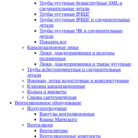
Трубы чугунные безраструбные SML и
соединительные детали
Трубы чугунные ВЧШГ
Трубы чугунные ВЧШГ и соединительные
детали
Трубы чугунные ЧК и соединительные
детали
Показать все
Канализационные люки
Люки, дождеприемники и колодцы
полимерные
Люки, дождеприемники и трапы чугунные
Трубы асбестоцементные и соединительные
детали
Воронки, лотки водосточные и комплектующие
Клапаны канализационные
Кольца и манжеты
Смазка сантехническая
Вентиляционное оборудование
Воздухоотводчики
Вантузы вентиляционные
Краны Маевского
Вентиляция
Вентиляторы
Вентиляционные комплекты