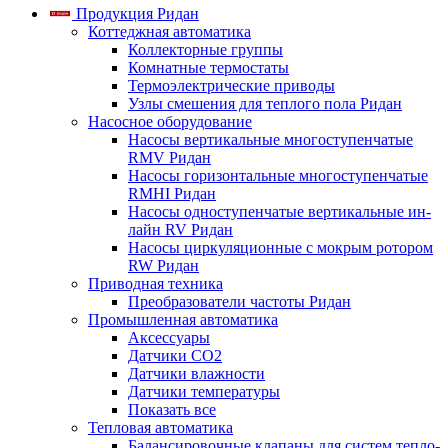
Продукция Ридан
Коттеджная автоматика
Коллекторные группы
Комнатные термостаты
Термоэлектрические приводы
Узлы смешения для теплого пола Ридан
Насосное оборудование
Насосы вертикальные многоступенчатые
RMV Ридан
Насосы горизонтальные многоступенчатые
RMHI Ридан
Насосы одноступенчатые вертикальные ин-
лайн RV Ридан
Насосы циркуляционные с мокрым ротором
RW Ридан
Приводная техника
Преобразователи частоты Ридан
Промышленная автоматика
Аксессуары
Датчики CO2
Датчики влажности
Датчики температуры
Показать все
Тепловая автоматика
Балансировочные клапаны для систем тепло-