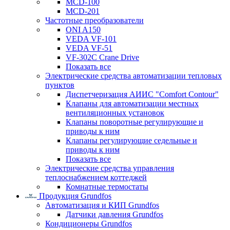
MCD-100
MCD-201
Частотные преобразователи
ONI A150
VEDA VF-101
VEDA VF-51
VF-302C Crane Drive
Показать все
Электрические средства автоматизации тепловых
пунктов
Диспетчеризация АИИС "Comfort Contour"
Клапаны для автоматизации местных
вентиляционных установок
Клапаны поворотные регулирующие и
приводы к ним
Клапаны регулирующие седельные и
приводы к ним
Показать все
Электрические средства управления
теплоснабжением коттеджей
Комнатные термостаты
Продукция Grundfos
Автоматизация и КИП Grundfos
Датчики давления Grundfos
Кондиционеры Grundfos