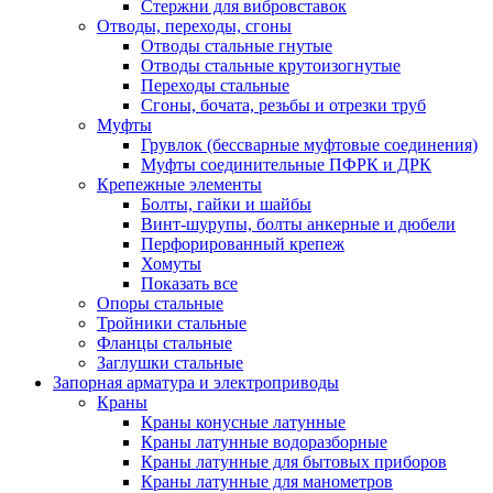
Стержни для вибровставок
Отводы, переходы, сгоны
Отводы стальные гнутые
Отводы стальные крутоизогнутые
Переходы стальные
Сгоны, бочата, резьбы и отрезки труб
Муфты
Грувлок (бессварные муфтовые соединения)
Муфты соединительные ПФРК и ДРК
Крепежные элементы
Болты, гайки и шайбы
Винт-шурупы, болты анкерные и дюбели
Перфорированный крепеж
Хомуты
Показать все
Опоры стальные
Тройники стальные
Фланцы стальные
Заглушки стальные
Запорная арматура и электроприводы
Краны
Краны конусные латунные
Краны латунные водоразборные
Краны латунные для бытовых приборов
Краны латунные для манометров