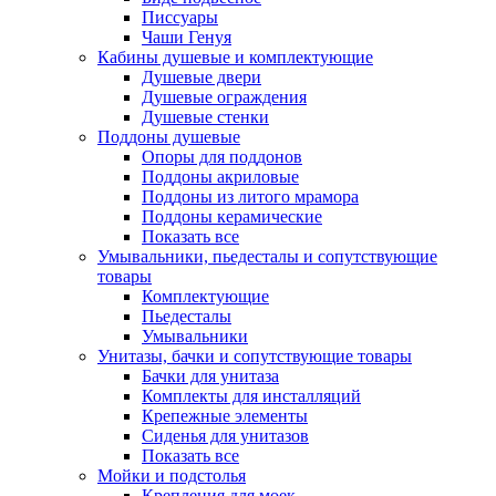
Писсуары
Чаши Генуя
Кабины душевые и комплектующие
Душевые двери
Душевые ограждения
Душевые стенки
Поддоны душевые
Опоры для поддонов
Поддоны акриловые
Поддоны из литого мрамора
Поддоны керамические
Показать все
Умывальники, пьедесталы и сопутствующие
товары
Комплектующие
Пьедесталы
Умывальники
Унитазы, бачки и сопутствующие товары
Бачки для унитаза
Комплекты для инсталляций
Крепежные элементы
Сиденья для унитазов
Показать все
Мойки и подстолья
Крепления для моек