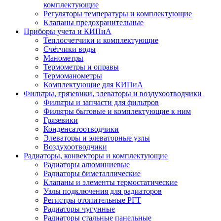
комплектующие
Регуляторы температуры и комплектующие
Клапаны предохранительные
Приборы учета и КИПиА
Теплосчетчики и комплектующие
Счётчики воды
Манометры
Термометры и оправы
Термоманометры
Комплектующие для КИПиА
Фильтры, грязевики, элеваторы и воздухоотводчики
Фильтры и запчасти для фильтров
Фильтры бытовые и комплектующие к ним
Грязевики
Конденсатоотводчики
Элеваторы и элеваторные узлы
Воздухоотводчики
Радиаторы, конвекторы и комплектующие
Радиаторы алюминиевые
Радиаторы биметаллические
Клапаны и элементы термостатические
Узлы подключения для радиаторов
Регистры отопительные РГТ
Радиаторы чугунные
Радиаторы стальные панельные