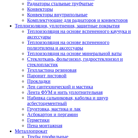
Радиаторы стальные трубчатые
Конвекторы
Конвекторы внутрипольные
Комплектующие для радиаторов и конвекторов
Теплоизоляция, уплотнения, защитные покрытия
Теплоизоляция на основе вспененного каучука и
аксессуары
Теплоизоляция на основе вспененного
полиэтилена и аксессуары
Теплоизоляция на основе минеральной ваты
Стеклоткань, фольгоизол, гидростеклоизол и
стеклопластик
Техпластина резиновая
Паронит листовой
Прокладки
Лен сантехнический и мастика
Лента ФУМ и нить уплотнительная
Набивка сальниковая, каболка и шнур
асбестоцементный
Грунтовка, мастика и лак
Асбокартон и пергамин
Герметики
Пена монтажная
Металлопрокат
Трубы профильные