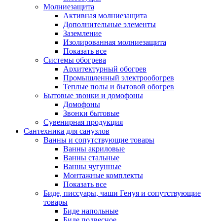
Молниезащита
Активная молниезащита
Дополнительные элементы
Заземление
Изолированная молниезащита
Показать все
Системы обогрева
Архитектурный обогрев
Промышленный электрообогрев
Теплые полы и бытовой обогрев
Бытовые звонки и домофоны
Домофоны
Звонки бытовые
Сувенирная продукция
Сантехника для санузлов
Ванны и сопутствующие товары
Ванны акриловые
Ванны стальные
Ванны чугунные
Монтажные комплекты
Показать все
Биде, писсуары, чаши Генуя и сопутствующие
товары
Биде напольные
Биде подвесное