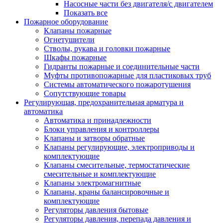
Насосные части без двигателя/с двигателем
Показать все
Пожарное оборудование
Клапаны пожарные
Огнетушители
Стволы, рукава и головки пожарные
Шкафы пожарные
Гидранты пожарные и соединительные части
Муфты противопожарные для пластиковых труб
Системы автоматического пожаротушения
Сопутствующие товары
Регулирующая, предохранительная арматура и
автоматика
Автоматика и принадлежности
Блоки управления и контроллеры
Клапаны и затворы обратные
Клапаны регулирующие, электроприводы и
комплектующие
Клапаны смесительные, термостатические
смесительные и комплектующие
Клапаны электромагнитные
Клапаны, краны балансировочные и
комплектующие
Регуляторы давления бытовые
Регуляторы давления, перепада давления и