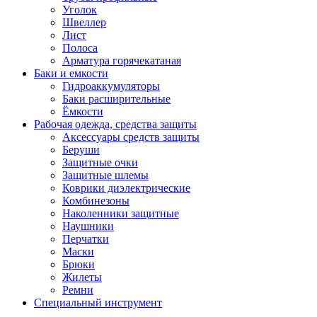
Уголок
Швеллер
Лист
Полоса
Арматура горячекатаная
Баки и емкости
Гидроаккумуляторы
Баки расширительные
Ёмкости
Рабочая одежда, средства защиты
Аксессуары средств защиты
Беруши
Защитные очки
Защитные шлемы
Коврики диэлектрические
Комбинезоны
Наколенники защитные
Наушники
Перчатки
Маски
Брюки
Жилеты
Ремни
Специальный инструмент