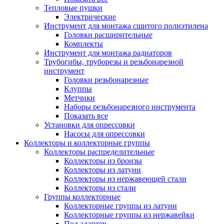
Тепловые пушки
Электрические
Инструмент для монтажа сшитого полиэтилена
Головки расширительные
Комплекты
Инструмент для монтажа радиаторов
Трубогибы, труборезы и резьбонарезной
инструмент
Головки резьбонарезные
Клуппы
Метчики
Наборы резьбонарезного инструмента
Показать все
Установки для опрессовки
Насосы для опрессовки
Коллекторы и коллекторные группы
Коллекторы распределительные
Коллекторы из бронзы
Коллекторы из латуни
Коллекторы из нержавеющей стали
Коллекторы из стали
Группы коллекторные
Коллекторные группы из латуни
Коллекторные группы из нержавейки
Под адаптер