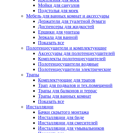
Мойки для санузлов
Подстолья для моек
Мебель для ванных комнат и аксессуары
Держатели для туалетной бумаги
Диспенсеры для жидкостей
Ершики для унитаза
Зеркала для ванной
Показать все
Полотенцесушители и комплектующие
Аксессуары для полотенцесушителей
Комплекты полотенцесушителей
Полотенцесушители водяные
Полотенцесушители электрические
Трапы
Комплектующие для трапов
Трап для подвалов и тех.помещений
Трапы для балконов и террас
Трапы для ванных комнат
Показать все
Инсталляции
Бачки скрытого монтажа
Инсталляции для биде
Инсталляции для смесителей
Инсталляции для умывальников