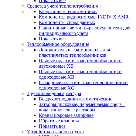
Показать все
Средства учета теплопотребления
Квартирные теплосчетчики
Компоненты радиосистемы INDIV X AMR
Компоненты сбора данных
Радиаторные счетчики–распределители для
индивидуального учета
Показать все
Теплообменное оборудование
Дополнительные компоненты для
пластинчатых теплообменников
Паяные пластинчатые теплообменники
двухходовые XB
Паяные пластинчатые теплообменники
одноходовые ХВ
Разборные пластинчатые теплообменники
одноходовые ХG
Трубопроводная арматура
Воздухоотводчики автоматические
Затворы дисковые, перемещаемая среда –
вода, гликолевые растворы
Краны шаровые запорные
Обратные клапаны
Показать все
Устройства плавного пуска