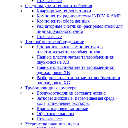
Показать все
Средства учета теплопотребления
Квартирные теплосчетчики
Компоненты радиосистемы INDIV X AMR
Компоненты сбора данных
Радиаторные счетчики–распределители для
индивидуального учета
Показать все
Теплообменное оборудование
Дополнительные компоненты для
пластинчатых теплообменников
Паяные пластинчатые теплообменники
двухходовые XB
Паяные пластинчатые теплообменники
одноходовые ХВ
Разборные пластинчатые теплообменники
одноходовые ХG
Трубопроводная арматура
Воздухоотводчики автоматические
Затворы дисковые, перемещаемая среда –
вода, гликолевые растворы
Краны шаровые запорные
Обратные клапаны
Показать все
Устройства плавного пуска