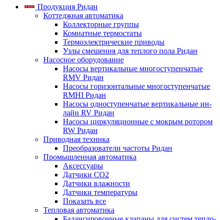
Продукция Ридан
Коттеджная автоматика
Коллекторные группы
Комнатные термостаты
Термоэлектрические приводы
Узлы смешения для теплого пола Ридан
Насосное оборудование
Насосы вертикальные многоступенчатые
RMV Ридан
Насосы горизонтальные многоступенчатые
RMHI Ридан
Насосы одноступенчатые вертикальные ин-
лайн RV Ридан
Насосы циркуляционные с мокрым ротором
RW Ридан
Приводная техника
Преобразователи частоты Ридан
Промышленная автоматика
Аксессуары
Датчики CO2
Датчики влажности
Датчики температуры
Показать все
Тепловая автоматика
Балансировочные клапаны для систем тепло-