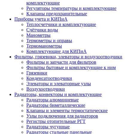
комплектующие
Регуляторы температуры и комплектующие
Клапаны предохранительные
Приборы учета и КИПиА
Теплосчетчики и комплектующие
Счётчики воды
Манометры
Термометры и оправы
Термоманометры
Комплектующие для КИПиА
Фильтры, грязевики, элеваторы и воздухоотводчики
Фильтры и запчасти для фильтров
Фильтры бытовые и комплектующие к ним
Грязевики
Конденсатоотводчики
Элеваторы и элеваторные узлы
Воздухоотводчики
Радиаторы, конвекторы и комплектующие
Радиаторы алюминиевые
Радиаторы биметаллические
Клапаны и элементы термостатические
Узлы подключения для радиаторов
Регистры отопительные РГТ
Радиаторы чугунные
Радиаторы стальные панельные