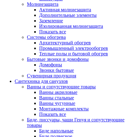
Молниезащита
Активная молниезащита
Дополнительные элементы
Заземление
Изолированная молниезащита
Показать все
Системы обогрева
Архитектурный обогрев
Промышленный электрообогрев
Теплые полы и бытовой обогрев
Бытовые звонки и домофоны
Домофоны
Звонки бытовые
Сувенирная продукция
Сантехника для санузлов
Ванны и сопутствующие товары
Ванны акриловые
Ванны стальные
Ванны чугунные
Монтажные комплекты
Показать все
Биде, писсуары, чаши Генуя и сопутствующие
товары
Биде напольные
Биде подвесное