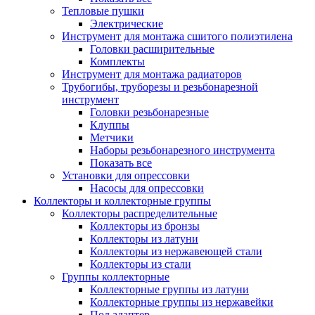
Тепловые пушки
Электрические
Инструмент для монтажа сшитого полиэтилена
Головки расширительные
Комплекты
Инструмент для монтажа радиаторов
Трубогибы, труборезы и резьбонарезной
инструмент
Головки резьбонарезные
Клуппы
Метчики
Наборы резьбонарезного инструмента
Показать все
Установки для опрессовки
Насосы для опрессовки
Коллекторы и коллекторные группы
Коллекторы распределительные
Коллекторы из бронзы
Коллекторы из латуни
Коллекторы из нержавеющей стали
Коллекторы из стали
Группы коллекторные
Коллекторные группы из латуни
Коллекторные группы из нержавейки
Под адаптер