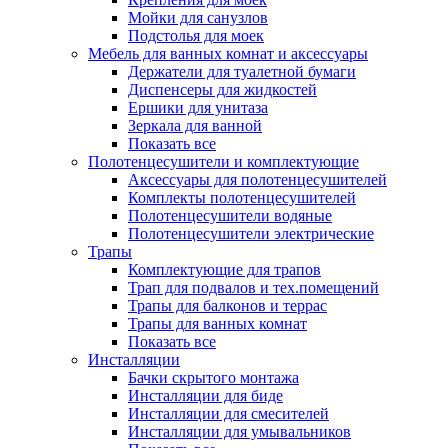
Мойки для санузлов
Подстолья для моек
Мебель для ванных комнат и аксессуары
Держатели для туалетной бумаги
Диспенсеры для жидкостей
Ершики для унитаза
Зеркала для ванной
Показать все
Полотенцесушители и комплектующие
Аксессуары для полотенцесушителей
Комплекты полотенцесушителей
Полотенцесушители водяные
Полотенцесушители электрические
Трапы
Комплектующие для трапов
Трап для подвалов и тех.помещений
Трапы для балконов и террас
Трапы для ванных комнат
Показать все
Инсталляции
Бачки скрытого монтажа
Инсталляции для биде
Инсталляции для смесителей
Инсталляции для умывальников