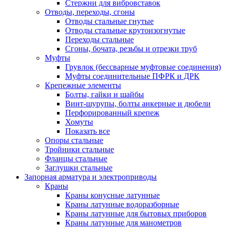
Стержни для вибровставок
Отводы, переходы, сгоны
Отводы стальные гнутые
Отводы стальные крутоизогнутые
Переходы стальные
Сгоны, бочата, резьбы и отрезки труб
Муфты
Грувлок (бессварные муфтовые соединения)
Муфты соединительные ПФРК и ДРК
Крепежные элементы
Болты, гайки и шайбы
Винт-шурупы, болты анкерные и дюбели
Перфорированный крепеж
Хомуты
Показать все
Опоры стальные
Тройники стальные
Фланцы стальные
Заглушки стальные
Запорная арматура и электроприводы
Краны
Краны конусные латунные
Краны латунные водоразборные
Краны латунные для бытовых приборов
Краны латунные для манометров