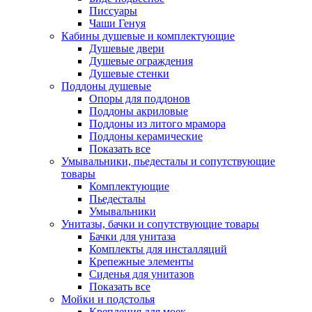
Писсуары
Чаши Генуя
Кабины душевые и комплектующие
Душевые двери
Душевые ограждения
Душевые стенки
Поддоны душевые
Опоры для поддонов
Поддоны акриловые
Поддоны из литого мрамора
Поддоны керамические
Показать все
Умывальники, пьедесталы и сопутствующие
товары
Комплектующие
Пьедесталы
Умывальники
Унитазы, бачки и сопутствующие товары
Бачки для унитаза
Комплекты для инсталляций
Крепежные элементы
Сиденья для унитазов
Показать все
Мойки и подстолья
Крепления для моек