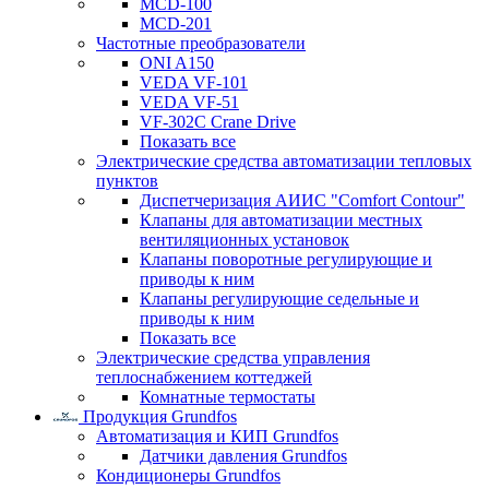
MCD-100
MCD-201
Частотные преобразователи
ONI A150
VEDA VF-101
VEDA VF-51
VF-302C Crane Drive
Показать все
Электрические средства автоматизации тепловых
пунктов
Диспетчеризация АИИС "Comfort Contour"
Клапаны для автоматизации местных
вентиляционных установок
Клапаны поворотные регулирующие и
приводы к ним
Клапаны регулирующие седельные и
приводы к ним
Показать все
Электрические средства управления
теплоснабжением коттеджей
Комнатные термостаты
Продукция Grundfos
Автоматизация и КИП Grundfos
Датчики давления Grundfos
Кондиционеры Grundfos