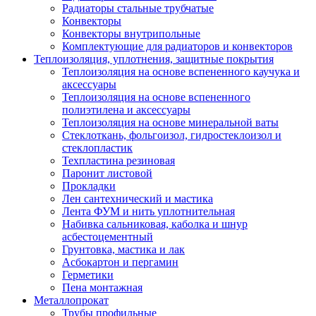
Радиаторы стальные трубчатые
Конвекторы
Конвекторы внутрипольные
Комплектующие для радиаторов и конвекторов
Теплоизоляция, уплотнения, защитные покрытия
Теплоизоляция на основе вспененного каучука и
аксессуары
Теплоизоляция на основе вспененного
полиэтилена и аксессуары
Теплоизоляция на основе минеральной ваты
Стеклоткань, фольгоизол, гидростеклоизол и
стеклопластик
Техпластина резиновая
Паронит листовой
Прокладки
Лен сантехнический и мастика
Лента ФУМ и нить уплотнительная
Набивка сальниковая, каболка и шнур
асбестоцементный
Грунтовка, мастика и лак
Асбокартон и пергамин
Герметики
Пена монтажная
Металлопрокат
Трубы профильные