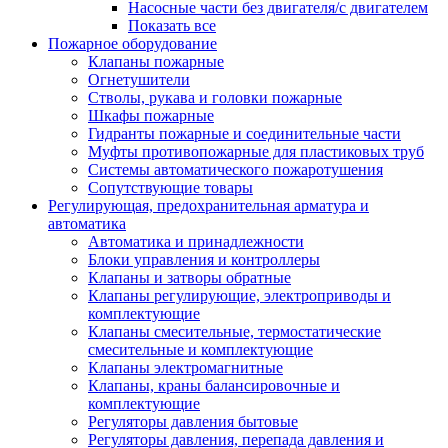
Насосные части без двигателя/с двигателем
Показать все
Пожарное оборудование
Клапаны пожарные
Огнетушители
Стволы, рукава и головки пожарные
Шкафы пожарные
Гидранты пожарные и соединительные части
Муфты противопожарные для пластиковых труб
Системы автоматического пожаротушения
Сопутствующие товары
Регулирующая, предохранительная арматура и
автоматика
Автоматика и принадлежности
Блоки управления и контроллеры
Клапаны и затворы обратные
Клапаны регулирующие, электроприводы и
комплектующие
Клапаны смесительные, термостатические
смесительные и комплектующие
Клапаны электромагнитные
Клапаны, краны балансировочные и
комплектующие
Регуляторы давления бытовые
Регуляторы давления, перепада давления и