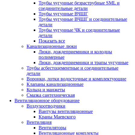
Трубы чугунные безраструбные SML и
соединительные детали
Трубы чугунные ВЧШГ
Трубы чугунные ВЧШГ и соединительные
детали
Трубы чугунные ЧК и соединительные
детали
Показать все
Канализационные люки
Люки, дождеприемники и колодцы
полимерные
Люки, дождеприемники и трапы чугунные
Трубы асбестоцементные и соединительные
детали
Воронки, лотки водосточные и комплектующие
Клапаны канализационные
Кольца и манжеты
Смазка сантехническая
Вентиляционное оборудование
Воздухоотводчики
Вантузы вентиляционные
Краны Маевского
Вентиляция
Вентиляторы
Вентиляционные комплекты