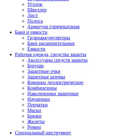
Уголок
Швеллер
Лист
Полоса
Арматура горячекатаная
Баки и емкости
Гидроаккумуляторы
Баки расширительные
Ёмкости
Рабочая одежда, средства защиты
Аксессуары средств защиты
Беруши
Защитные очки
Защитные шлемы
Коврики диэлектрические
Комбинезоны
Наколенники защитные
Наушники
Перчатки
Маски
Брюки
Жилеты
Ремни
Специальный инструмент