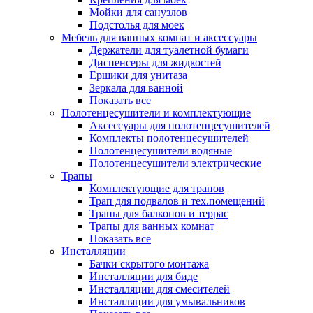
Мойки для санузлов
Подстолья для моек
Мебель для ванных комнат и аксессуары
Держатели для туалетной бумаги
Диспенсеры для жидкостей
Ершики для унитаза
Зеркала для ванной
Показать все
Полотенцесушители и комплектующие
Аксессуары для полотенцесушителей
Комплекты полотенцесушителей
Полотенцесушители водяные
Полотенцесушители электрические
Трапы
Комплектующие для трапов
Трап для подвалов и тех.помещений
Трапы для балконов и террас
Трапы для ванных комнат
Показать все
Инсталляции
Бачки скрытого монтажа
Инсталляции для биде
Инсталляции для смесителей
Инсталляции для умывальников