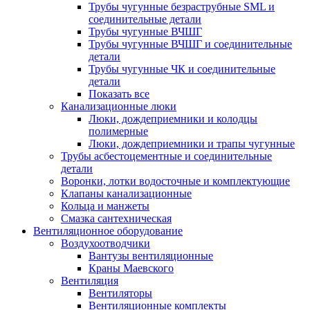
Трубы чугунные безраструбные SML и
соединительные детали
Трубы чугунные ВЧШГ
Трубы чугунные ВЧШГ и соединительные
детали
Трубы чугунные ЧК и соединительные
детали
Показать все
Канализационные люки
Люки, дождеприемники и колодцы
полимерные
Люки, дождеприемники и трапы чугунные
Трубы асбестоцементные и соединительные
детали
Воронки, лотки водосточные и комплектующие
Клапаны канализационные
Кольца и манжеты
Смазка сантехническая
Вентиляционное оборудование
Воздухоотводчики
Вантузы вентиляционные
Краны Маевского
Вентиляция
Вентиляторы
Вентиляционные комплекты