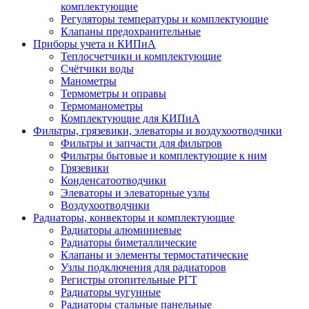
комплектующие
Регуляторы температуры и комплектующие
Клапаны предохранительные
Приборы учета и КИПиА
Теплосчетчики и комплектующие
Счётчики воды
Манометры
Термометры и оправы
Термоманометры
Комплектующие для КИПиА
Фильтры, грязевики, элеваторы и воздухоотводчики
Фильтры и запчасти для фильтров
Фильтры бытовые и комплектующие к ним
Грязевики
Конденсатоотводчики
Элеваторы и элеваторные узлы
Воздухоотводчики
Радиаторы, конвекторы и комплектующие
Радиаторы алюминиевые
Радиаторы биметаллические
Клапаны и элементы термостатические
Узлы подключения для радиаторов
Регистры отопительные РГТ
Радиаторы чугунные
Радиаторы стальные панельные