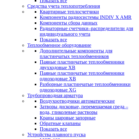
Показать все
Средства учета теплопотребления
Квартирные теплосчетчики
Компоненты радиосистемы INDIV X AMR
Компоненты сбора данных
Радиаторные счетчики–распределители для
индивидуального учета
Показать все
Теплообменное оборудование
Дополнительные компоненты для
пластинчатых теплообменников
Паяные пластинчатые теплообменники
двухходовые XB
Паяные пластинчатые теплообменники
одноходовые ХВ
Разборные пластинчатые теплообменники
одноходовые ХG
Трубопроводная арматура
Воздухоотводчики автоматические
Затворы дисковые, перемещаемая среда –
вода, гликолевые растворы
Краны шаровые запорные
Обратные клапаны
Показать все
Устройства плавного пуска