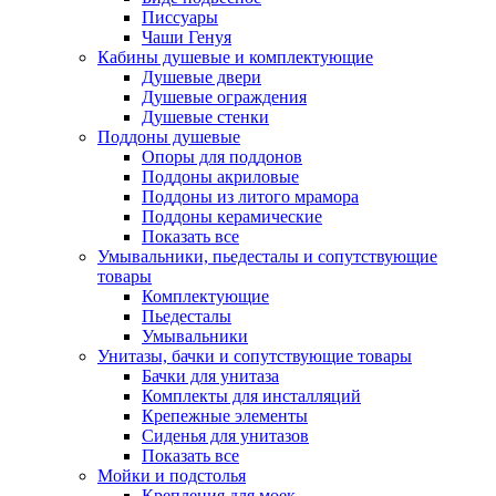
Писсуары
Чаши Генуя
Кабины душевые и комплектующие
Душевые двери
Душевые ограждения
Душевые стенки
Поддоны душевые
Опоры для поддонов
Поддоны акриловые
Поддоны из литого мрамора
Поддоны керамические
Показать все
Умывальники, пьедесталы и сопутствующие
товары
Комплектующие
Пьедесталы
Умывальники
Унитазы, бачки и сопутствующие товары
Бачки для унитаза
Комплекты для инсталляций
Крепежные элементы
Сиденья для унитазов
Показать все
Мойки и подстолья
Крепления для моек