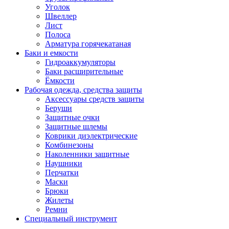
Уголок
Швеллер
Лист
Полоса
Арматура горячекатаная
Баки и емкости
Гидроаккумуляторы
Баки расширительные
Ёмкости
Рабочая одежда, средства защиты
Аксессуары средств защиты
Беруши
Защитные очки
Защитные шлемы
Коврики диэлектрические
Комбинезоны
Наколенники защитные
Наушники
Перчатки
Маски
Брюки
Жилеты
Ремни
Специальный инструмент