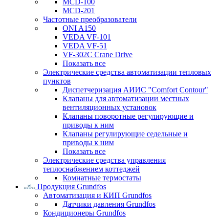
MCD-100
MCD-201
Частотные преобразователи
ONI A150
VEDA VF-101
VEDA VF-51
VF-302C Crane Drive
Показать все
Электрические средства автоматизации тепловых
пунктов
Диспетчеризация АИИС "Comfort Contour"
Клапаны для автоматизации местных
вентиляционных установок
Клапаны поворотные регулирующие и
приводы к ним
Клапаны регулирующие седельные и
приводы к ним
Показать все
Электрические средства управления
теплоснабжением коттеджей
Комнатные термостаты
Продукция Grundfos
Автоматизация и КИП Grundfos
Датчики давления Grundfos
Кондиционеры Grundfos