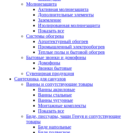
Молниезащита
Активная молниезащита
Дополнительные элементы
Заземление
Изолированная молниезащита
Показать все
Системы обогрева
Архитектурный обогрев
Промышленный электрообогрев
Теплые полы и бытовой обогрев
Бытовые звонки и домофоны
Домофоны
Звонки бытовые
Сувенирная продукция
Сантехника для санузлов
Ванны и сопутствующие товары
Ванны акриловые
Ванны стальные
Ванны чугунные
Монтажные комплекты
Показать все
Биде, писсуары, чаши Генуя и сопутствующие
товары
Биде напольные
Биде подвесное