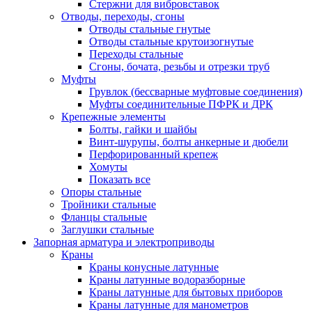
Стержни для вибровставок
Отводы, переходы, сгоны
Отводы стальные гнутые
Отводы стальные крутоизогнутые
Переходы стальные
Сгоны, бочата, резьбы и отрезки труб
Муфты
Грувлок (бессварные муфтовые соединения)
Муфты соединительные ПФРК и ДРК
Крепежные элементы
Болты, гайки и шайбы
Винт-шурупы, болты анкерные и дюбели
Перфорированный крепеж
Хомуты
Показать все
Опоры стальные
Тройники стальные
Фланцы стальные
Заглушки стальные
Запорная арматура и электроприводы
Краны
Краны конусные латунные
Краны латунные водоразборные
Краны латунные для бытовых приборов
Краны латунные для манометров