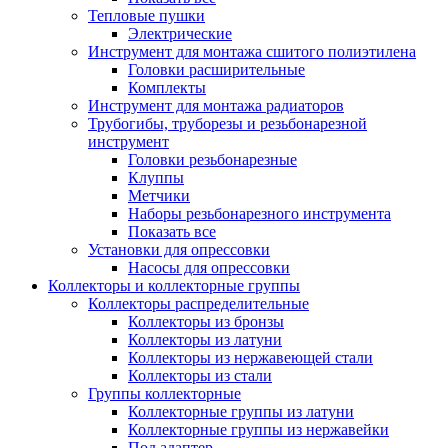
Тепловые пушки
Электрические
Инструмент для монтажа сшитого полиэтилена
Головки расширительные
Комплекты
Инструмент для монтажа радиаторов
Трубогибы, труборезы и резьбонарезной
инструмент
Головки резьбонарезные
Клуппы
Метчики
Наборы резьбонарезного инструмента
Показать все
Установки для опрессовки
Насосы для опрессовки
Коллекторы и коллекторные группы
Коллекторы распределительные
Коллекторы из бронзы
Коллекторы из латуни
Коллекторы из нержавеющей стали
Коллекторы из стали
Группы коллекторные
Коллекторные группы из латуни
Коллекторные группы из нержавейки
Под адаптер