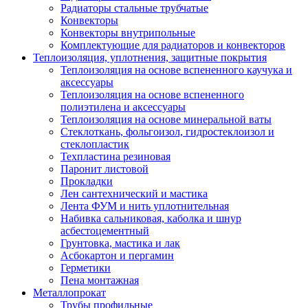
Радиаторы стальные трубчатые
Конвекторы
Конвекторы внутрипольные
Комплектующие для радиаторов и конвекторов
Теплоизоляция, уплотнения, защитные покрытия
Теплоизоляция на основе вспененного каучука и
аксессуары
Теплоизоляция на основе вспененного
полиэтилена и аксессуары
Теплоизоляция на основе минеральной ваты
Стеклоткань, фольгоизол, гидростеклоизол и
стеклопластик
Техпластина резиновая
Паронит листовой
Прокладки
Лен сантехнический и мастика
Лента ФУМ и нить уплотнительная
Набивка сальниковая, каболка и шнур
асбестоцементный
Грунтовка, мастика и лак
Асбокартон и пергамин
Герметики
Пена монтажная
Металлопрокат
Трубы профильные