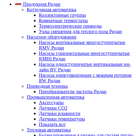
Продукция Ридан
Коттеджная автоматика
Коллекторные группы
Комнатные термостаты
Термоэлектрические приводы
Узлы смешения для теплого пола Ридан
Насосное оборудование
Насосы вертикальные многоступенчатые
RMV Ридан
Насосы горизонтальные многоступенчатые
RMHI Ридан
Насосы одноступенчатые вертикальные ин-
лайн RV Ридан
Насосы циркуляционные с мокрым ротором
RW Ридан
Приводная техника
Преобразователи частоты Ридан
Промышленная автоматика
Аксессуары
Датчики CO2
Датчики влажности
Датчики температуры
Показать все
Тепловая автоматика
Балансировочные клапаны для систем тепло-