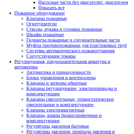
Насосные части без двигателя/с двигателем
Показать все
Пожарное оборудование
Клапаны пожарные
Огнетушители
Стволы, рукава и головки пожарные
Шкафы пожарные
Гидранты пожарные и соединительные части
Муфты противопожарные для пластиковых труб
Системы автоматического пожаротушения
Сопутствующие товары
Регулирующая, предохранительная арматура и
автоматика
Автоматика и принадлежности
Блоки управления и контроллеры
Клапаны и затворы обратные
Клапаны регулирующие, электроприводы и
комплектующие
Клапаны смесительные, термостатические
смесительные и комплектующие
Клапаны электромагнитные
Клапаны, краны балансировочные и
комплектующие
Регуляторы давления бытовые
Регуляторы давления, перепада давления и