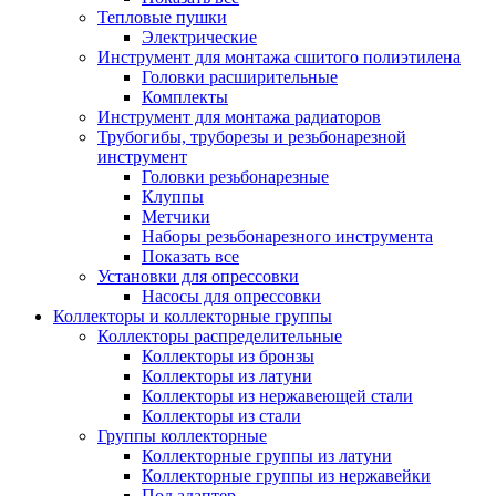
Тепловые пушки
Электрические
Инструмент для монтажа сшитого полиэтилена
Головки расширительные
Комплекты
Инструмент для монтажа радиаторов
Трубогибы, труборезы и резьбонарезной
инструмент
Головки резьбонарезные
Клуппы
Метчики
Наборы резьбонарезного инструмента
Показать все
Установки для опрессовки
Насосы для опрессовки
Коллекторы и коллекторные группы
Коллекторы распределительные
Коллекторы из бронзы
Коллекторы из латуни
Коллекторы из нержавеющей стали
Коллекторы из стали
Группы коллекторные
Коллекторные группы из латуни
Коллекторные группы из нержавейки
Под адаптер