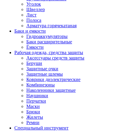
Уголок
Швеллер
Лист
Полоса
Арматура горячекатаная
Баки и емкости
Гидроаккумуляторы
Баки расширительные
Ёмкости
Рабочая одежда, средства защиты
Аксессуары средств защиты
Беруши
Защитные очки
Защитные шлемы
Коврики диэлектрические
Комбинезоны
Наколенники защитные
Наушники
Перчатки
Маски
Брюки
Жилеты
Ремни
Специальный инструмент