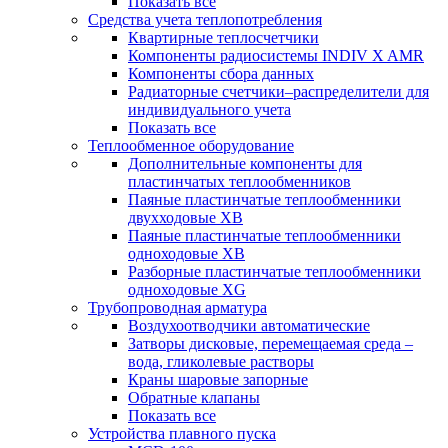
Показать все
Средства учета теплопотребления
Квартирные теплосчетчики
Компоненты радиосистемы INDIV X AMR
Компоненты сбора данных
Радиаторные счетчики–распределители для
индивидуального учета
Показать все
Теплообменное оборудование
Дополнительные компоненты для
пластинчатых теплообменников
Паяные пластинчатые теплообменники
двухходовые XB
Паяные пластинчатые теплообменники
одноходовые ХВ
Разборные пластинчатые теплообменники
одноходовые ХG
Трубопроводная арматура
Воздухоотводчики автоматические
Затворы дисковые, перемещаемая среда –
вода, гликолевые растворы
Краны шаровые запорные
Обратные клапаны
Показать все
Устройства плавного пуска