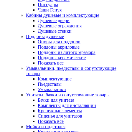
Писсуары
Чаши Генуя
Кабины душевые и комплектующие
Душевые двери
Душевые ограждения
Душевые стенки
Поддоны душевые
Опоры для поддонов
Поддоны акриловые
Поддоны из литого мрамора
Поддоны керамические
Показать все
Умывальники, пьедесталы и сопутствующие
товары
Комплектующие
Пьедесталы
Умывальники
Унитазы, бачки и сопутствующие товары
Бачки для унитаза
Комплекты для инсталляций
Крепежные элементы
Сиденья для унитазов
Показать все
Мойки и подстолья
Крепления для моек