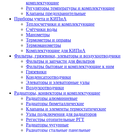
комплектующие
Регуляторы температуры и комплектующие
Клапаны предохранительные
Приборы учета и КИПиА
Теплосчетчики и комплектующие
Счётчики воды
Манометры
Термометры и оправы
Термоманометры
Комплектующие для КИПиА
Фильтры, грязевики, элеваторы и воздухоотводчики
Фильтры и запчасти для фильтров
Фильтры бытовые и комплектующие к ним
Грязевики
Конденсатоотводчики
Элеваторы и элеваторные узлы
Воздухоотводчики
Радиаторы, конвекторы и комплектующие
Радиаторы алюминиевые
Радиаторы биметаллические
Клапаны и элементы термостатические
Узлы подключения для радиаторов
Регистры отопительные РГТ
Радиаторы чугунные
Радиаторы стальные панельные