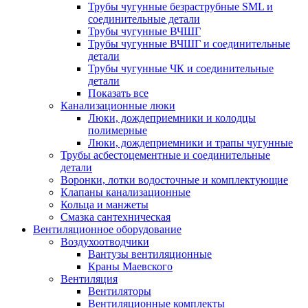
Трубы чугунные безраструбные SML и
соединительные детали
Трубы чугунные ВЧШГ
Трубы чугунные ВЧШГ и соединительные
детали
Трубы чугунные ЧК и соединительные
детали
Показать все
Канализационные люки
Люки, дождеприемники и колодцы
полимерные
Люки, дождеприемники и трапы чугунные
Трубы асбестоцементные и соединительные
детали
Воронки, лотки водосточные и комплектующие
Клапаны канализационные
Кольца и манжеты
Смазка сантехническая
Вентиляционное оборудование
Воздухоотводчики
Вантузы вентиляционные
Краны Маевского
Вентиляция
Вентиляторы
Вентиляционные комплекты