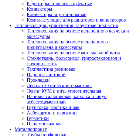
Радиаторы стальные трубчатые
Конвекторы
Конвекторы внутрипольные
Комплектующие для радиаторов и конвекторов
Теплоизоляция, уплотнения, защитные покрытия
Теплоизоляция на основе вспененного каучука и
аксессуары
Теплоизоляция на основе вспененного
полиэтилена и аксессуары
Теплоизоляция на основе минеральной ваты
Стеклоткань, фольгоизол, гидростеклоизол и
стеклопластик
Техпластина резиновая
Паронит листовой
Прокладки
Лен сантехнический и мастика
Лента ФУМ и нить уплотнительная
Набивка сальниковая, каболка и шнур
асбестоцементный
Грунтовка, мастика и лак
Асбокартон и пергамин
Герметики
Пена монтажная
Металлопрокат
Трубы профильные