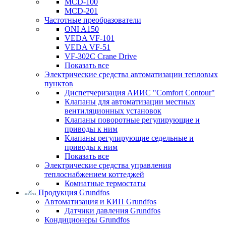
MCD-100
MCD-201
Частотные преобразователи
ONI A150
VEDA VF-101
VEDA VF-51
VF-302C Crane Drive
Показать все
Электрические средства автоматизации тепловых
пунктов
Диспетчеризация АИИС "Comfort Contour"
Клапаны для автоматизации местных
вентиляционных установок
Клапаны поворотные регулирующие и
приводы к ним
Клапаны регулирующие седельные и
приводы к ним
Показать все
Электрические средства управления
теплоснабжением коттеджей
Комнатные термостаты
Продукция Grundfos
Автоматизация и КИП Grundfos
Датчики давления Grundfos
Кондиционеры Grundfos