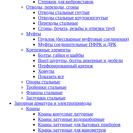
Стержни для вибровставок
Отводы, переходы, сгоны
Отводы стальные гнутые
Отводы стальные крутоизогнутые
Переходы стальные
Сгоны, бочата, резьбы и отрезки труб
Муфты
Грувлок (бессварные муфтовые соединения)
Муфты соединительные ПФРК и ДРК
Крепежные элементы
Болты, гайки и шайбы
Винт-шурупы, болты анкерные и дюбели
Перфорированный крепеж
Хомуты
Показать все
Опоры стальные
Тройники стальные
Фланцы стальные
Заглушки стальные
Запорная арматура и электроприводы
Краны
Краны конусные латунные
Краны латунные водоразборные
Краны латунные для бытовых приборов
Краны латунные для манометров