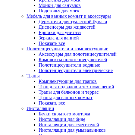
Мойки для санузлов
Подстолья для моек
Мебель для ванных комнат и аксессуары
Держатели для туалетной бумаги
Диспенсеры для жидкостей
Ершики для унитаза
Зеркала для ванной
Показать все
Полотенцесушители и комплектующие
Аксессуары для полотенцесушителей
Комплекты полотенцесушителей
Полотенцесушители водяные
Полотенцесушители электрические
Трапы
Комплектующие для трапов
Трап для подвалов и тех.помещений
Трапы для балконов и террас
Трапы для ванных комнат
Показать все
Инсталляции
Бачки скрытого монтажа
Инсталляции для биде
Инсталляции для смесителей
Инсталляции для умывальников