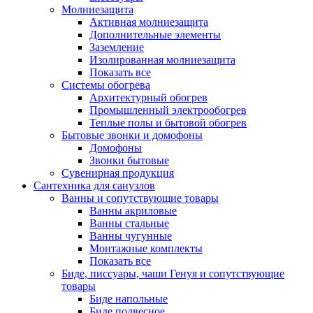
Молниезащита
Активная молниезащита
Дополнительные элементы
Заземление
Изолированная молниезащита
Показать все
Системы обогрева
Архитектурный обогрев
Промышленный электрообогрев
Теплые полы и бытовой обогрев
Бытовые звонки и домофоны
Домофоны
Звонки бытовые
Сувенирная продукция
Сантехника для санузлов
Ванны и сопутствующие товары
Ванны акриловые
Ванны стальные
Ванны чугунные
Монтажные комплекты
Показать все
Биде, писсуары, чаши Генуя и сопутствующие
товары
Биде напольные
Биде подвесное