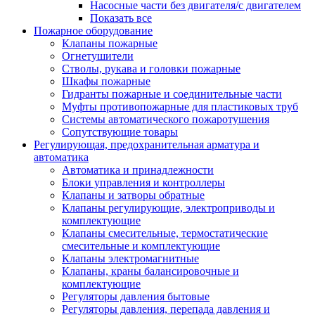
Насосные части без двигателя/с двигателем
Показать все
Пожарное оборудование
Клапаны пожарные
Огнетушители
Стволы, рукава и головки пожарные
Шкафы пожарные
Гидранты пожарные и соединительные части
Муфты противопожарные для пластиковых труб
Системы автоматического пожаротушения
Сопутствующие товары
Регулирующая, предохранительная арматура и
автоматика
Автоматика и принадлежности
Блоки управления и контроллеры
Клапаны и затворы обратные
Клапаны регулирующие, электроприводы и
комплектующие
Клапаны смесительные, термостатические
смесительные и комплектующие
Клапаны электромагнитные
Клапаны, краны балансировочные и
комплектующие
Регуляторы давления бытовые
Регуляторы давления, перепада давления и