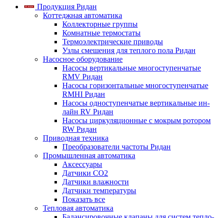
Продукция Ридан
Коттеджная автоматика
Коллекторные группы
Комнатные термостаты
Термоэлектрические приводы
Узлы смешения для теплого пола Ридан
Насосное оборудование
Насосы вертикальные многоступенчатые
RMV Ридан
Насосы горизонтальные многоступенчатые
RMHI Ридан
Насосы одноступенчатые вертикальные ин-
лайн RV Ридан
Насосы циркуляционные с мокрым ротором
RW Ридан
Приводная техника
Преобразователи частоты Ридан
Промышленная автоматика
Аксессуары
Датчики CO2
Датчики влажности
Датчики температуры
Показать все
Тепловая автоматика
Балансировочные клапаны для систем тепло-