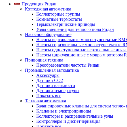
Продукция Ридан
Коттеджная автоматика
Коллекторные группы
Комнатные термостаты
Термоэлектрические приводы
Узлы смешения для теплого пола Ридан
Насосное оборудование
Насосы вертикальные многоступенчатые RM
Насосы горизонтальные многоступенчатые R
Насосы одноступенчатые вертикальные ин-л
Насосы циркуляционные с мокрым ротором 
Приводная техника
Преобразователи частоты Ридан
Промышленная автоматика
Аксессуары
Датчики CO2
Датчики влажности
Датчики температуры
Показать все
Тепловая автоматика
Балансировочные клапаны для систем тепло-
Клапаны и электроприводы
Коллекторы и распределительные узлы
Контроллеры и диспетчеризация
Показать все