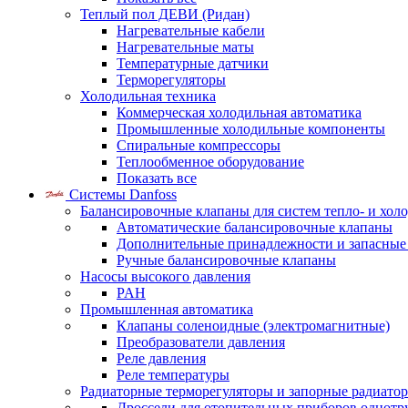
Теплый пол ДЕВИ (Ридан)
Нагревательные кабели
Нагревательные маты
Температурные датчики
Терморегуляторы
Холодильная техника
Коммерческая холодильная автоматика
Промышленные холодильные компоненты
Спиральные компрессоры
Теплообменное оборудование
Показать все
Системы Danfoss
Балансировочные клапаны для систем тепло- и хол
Автоматические балансировочные клапаны
Дополнительные принадлежности и запасные
Ручные балансировочные клапаны
Насосы высокого давления
PAH
Промышленная автоматика
Клапаны соленоидные (электромагнитные)
Преобразователи давления
Реле давления
Реле температуры
Радиаторные терморегуляторы и запорные радиато
Дроссели для отопительных приборов однотр