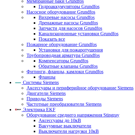
Мембранные баки Grundfos
Гидроаккумуляторы Grundfos
Насосное оборудование Grundfos
Вихревые насосы Grundfos
Дренажные насосы Grundfos
Запчасти для насосов Grundfos
Канализационные установки Grundfos
Показать все
Пожарное оборудование Grundfos
Установки для пожаротушения
Трубопроводная арматура Grundfos
Компенсаторы Grundfos
Обратные клапаны Grundfos
Фитинги, фланцы, камлоки Grundfos
Фланцы
Системы Siemens
Аксессуары и периферийное оборудование Siemens
Двигатели Siemens
Приводы Siemens
Частотные преобразователи Siemens
Электрика EKF
Оборудование среднего напряжения Stingray
Аксессуары до 10кВ
Вакуумные выключатели
Выключатели нагрузки 10кВ