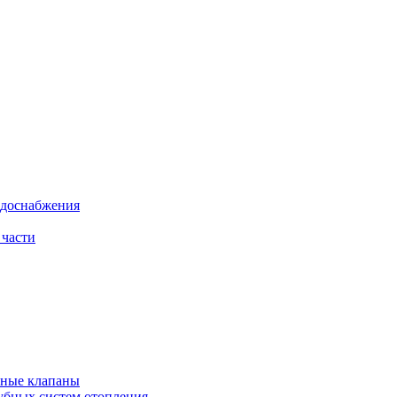
одоснабжения
 части
рные клапаны
убных систем отопления