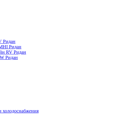
V Ридан
MHI Ридан
айн RV Ридан
RW Ридан
 и холодоснабжения