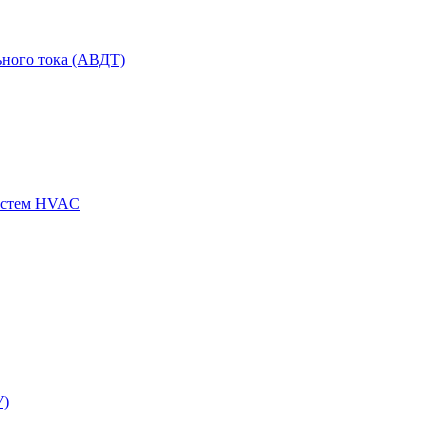
ного тока (АВДТ)
истем HVAC
У)