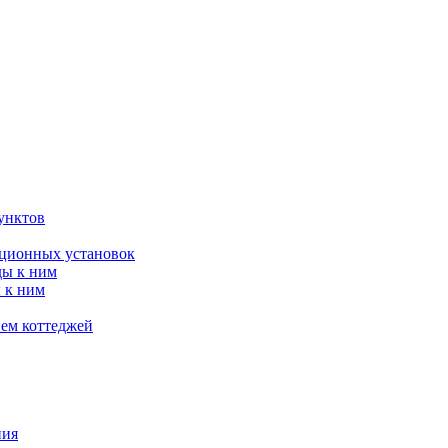
унктов
яционных установок
ды к ним
 к ним
ием коттеджей
ния