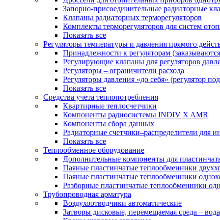
Запорно-присоединительные радиаторные кл
Клапаны радиаторных терморегуляторов
Комплекты терморегуляторов для систем ото
Показать все
Регуляторы температуры и давления прямого дейст
Принадлежности к регуляторам (заказываютс
Регулирующие клапаны для регуляторов давле
Регуляторы – ограничители расхода
Регуляторы давления «до себя» (регулятор по
Показать все
Средства учета теплопотребления
Квартирные теплосчетчики
Компоненты радиосистемы INDIV X AMR
Компоненты сбора данных
Радиаторные счетчики–распределители для и
Показать все
Теплообменное оборудование
Дополнительные компоненты для пластинчат
Паяные пластинчатые теплообменники двухх
Паяные пластинчатые теплообменники одно
Разборные пластинчатые теплообменники од
Трубопроводная арматура
Воздухоотводчики автоматические
Затворы дисковые, перемещаемая среда – вода