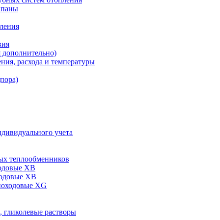
апаны
пления
вия
я дополнительно)
ния, расхода и температуры
дпора)
ндивидуального учета
ых теплообменников
одовые XB
ходовые ХВ
ноходовые ХG
, гликолевые растворы