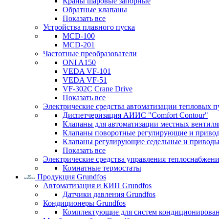
Краны шаровые запорные
Обратные клапаны
Показать все
Устройства плавного пуска
MCD-100
MCD-201
Частотные преобразователи
ONI A150
VEDA VF-101
VEDA VF-51
VF-302C Crane Drive
Показать все
Электрические средства автоматизации тепловых п
Диспетчеризация АИИС "Comfort Contour"
Клапаны для автоматизации местных вентил
Клапаны поворотные регулирующие и приво
Клапаны регулирующие седельные и приводы
Показать все
Электрические средства управления теплоснабжен
Комнатные термостаты
Продукция Grundfos
Автоматизация и КИП Grundfos
Датчики давления Grundfos
Кондиционеры Grundfos
Комплектующие для систем кондиционирова