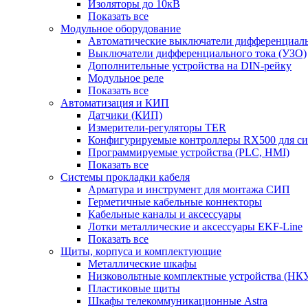
Изоляторы до 10кВ
Показать все
Модульное оборудование
Автоматические выключатели дифференциаль
Выключатели дифференциального тока (УЗО)
Дополнительные устройства на DIN-рейку
Модульное реле
Показать все
Автоматизация и КИП
Датчики (КИП)
Измерители-регуляторы TER
Конфигурируемые контроллеры RX500 для с
Программируемые устройства (PLC, HMI)
Показать все
Системы прокладки кабеля
Арматура и инструмент для монтажа СИП
Герметичные кабельные коннекторы
Кабельные каналы и аксессуары
Лотки металлические и аксессуары EKF-Line
Показать все
Щиты, корпуса и комплектующие
Металлические шкафы
Низковольтные комплектные устройства (НК
Пластиковые щиты
Шкафы телекоммуникационные Astra