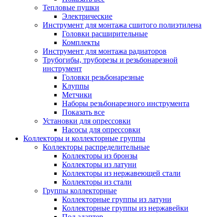
Тепловые пушки
Электрические
Инструмент для монтажа сшитого полиэтилена
Головки расширительные
Комплекты
Инструмент для монтажа радиаторов
Трубогибы, труборезы и резьбонарезной
инструмент
Головки резьбонарезные
Клуппы
Метчики
Наборы резьбонарезного инструмента
Показать все
Установки для опрессовки
Насосы для опрессовки
Коллекторы и коллекторные группы
Коллекторы распределительные
Коллекторы из бронзы
Коллекторы из латуни
Коллекторы из нержавеющей стали
Коллекторы из стали
Группы коллекторные
Коллекторные группы из латуни
Коллекторные группы из нержавейки
Под адаптер