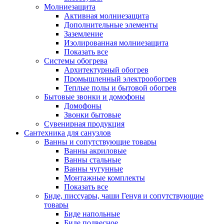
Молниезащита
Активная молниезащита
Дополнительные элементы
Заземление
Изолированная молниезащита
Показать все
Системы обогрева
Архитектурный обогрев
Промышленный электрообогрев
Теплые полы и бытовой обогрев
Бытовые звонки и домофоны
Домофоны
Звонки бытовые
Сувенирная продукция
Сантехника для санузлов
Ванны и сопутствующие товары
Ванны акриловые
Ванны стальные
Ванны чугунные
Монтажные комплекты
Показать все
Биде, писсуары, чаши Генуя и сопутствующие
товары
Биде напольные
Биде подвесное