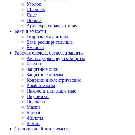
Уголок
Швеллер
Лист
Полоса
Арматура горячекатаная
Баки и емкости
Гидроаккумуляторы
Баки расширительные
Ёмкости
Рабочая одежда, средства защиты
Аксессуары средств защиты
Беруши
Защитные очки
Защитные шлемы
Коврики диэлектрические
Комбинезоны
Наколенники защитные
Наушники
Перчатки
Маски
Брюки
Жилеты
Ремни
Специальный инструмент