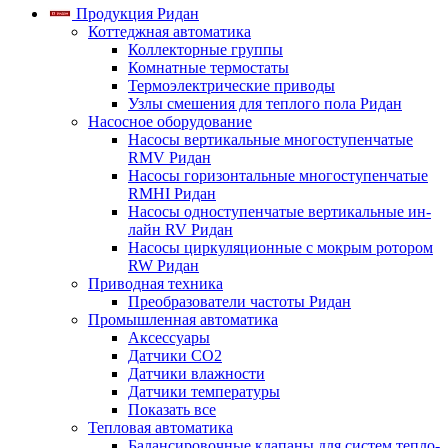
Продукция Ридан
Коттеджная автоматика
Коллекторные группы
Комнатные термостаты
Термоэлектрические приводы
Узлы смешения для теплого пола Ридан
Насосное оборудование
Насосы вертикальные многоступенчатые
RMV Ридан
Насосы горизонтальные многоступенчатые
RMHI Ридан
Насосы одноступенчатые вертикальные ин-
лайн RV Ридан
Насосы циркуляционные с мокрым ротором
RW Ридан
Приводная техника
Преобразователи частоты Ридан
Промышленная автоматика
Аксессуары
Датчики CO2
Датчики влажности
Датчики температуры
Показать все
Тепловая автоматика
Балансировочные клапаны для систем тепло-