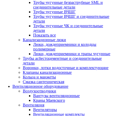
Трубы чугунные безраструбные SML и
соединительные детали
Трубы чугунные ВЧШГ
Трубы чугунные ВЧШГ и соединительные
детали
Трубы чугунные ЧК и соединительные
детали
Показать все
Канализационные люки
Люки, дождеприемники и колодцы
полимерные
Люки, дождеприемники и трапы чугунные
Трубы асбестоцементные и соединительные
детали
Воронки, лотки водосточные и комплектующие
Клапаны канализационные
Кольца и манжеты
Смазка сантехническая
Вентиляционное оборудование
Воздухоотводчики
Вантузы вентиляционные
Краны Маевского
Вентиляция
Вентиляторы
Вентиляционные комплекты