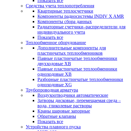
Показать все
Средства учета теплопотребления
Квартирные теплосчетчики
Компоненты радиосистемы INDIV X AMR
Компоненты сбора данных
Радиаторные счетчики–распределители для
индивидуального учета
Показать все
Теплообменное оборудование
Дополнительные компоненты для
пластинчатых теплообменников
Паяные пластинчатые теплообменники
двухходовые XB
Паяные пластинчатые теплообменники
одноходовые ХВ
Разборные пластинчатые теплообменники
одноходовые ХG
Трубопроводная арматура
Воздухоотводчики автоматические
Затворы дисковые, перемещаемая среда –
вода, гликолевые растворы
Краны шаровые запорные
Обратные клапаны
Показать все
Устройства плавного пуска