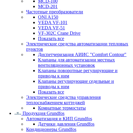
MCD-100
MCD-201
Частотные преобразователи
ONI A150
VEDA VF-101
VEDA VF-51
VF-302C Crane Drive
Показать все
Электрические средства автоматизации тепловых
пунктов
Диспетчеризация АИИС "Comfort Contour"
Клапаны для автоматизации местных
вентиляционных установок
Клапаны поворотные регулирующие и
приводы к ним
Клапаны регулирующие седельные и
приводы к ним
Показать все
Электрические средства управления
теплоснабжением коттеджей
Комнатные термостаты
Продукция Grundfos
Автоматизация и КИП Grundfos
Датчики давления Grundfos
Кондиционеры Grundfos