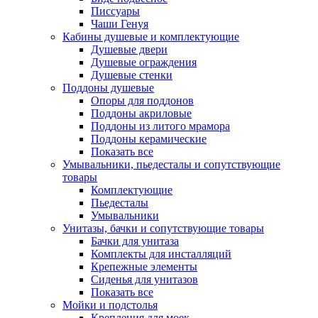
Писсуары
Чаши Генуя
Кабины душевые и комплектующие
Душевые двери
Душевые ограждения
Душевые стенки
Поддоны душевые
Опоры для поддонов
Поддоны акриловые
Поддоны из литого мрамора
Поддоны керамические
Показать все
Умывальники, пьедесталы и сопутствующие
товары
Комплектующие
Пьедесталы
Умывальники
Унитазы, бачки и сопутствующие товары
Бачки для унитаза
Комплекты для инсталляций
Крепежные элементы
Сиденья для унитазов
Показать все
Мойки и подстолья
Крепления для моек