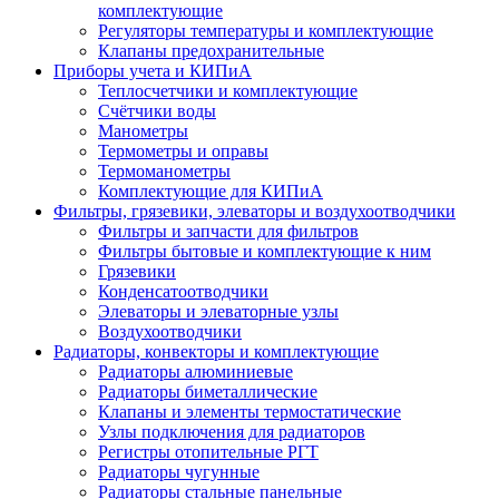
комплектующие
Регуляторы температуры и комплектующие
Клапаны предохранительные
Приборы учета и КИПиА
Теплосчетчики и комплектующие
Счётчики воды
Манометры
Термометры и оправы
Термоманометры
Комплектующие для КИПиА
Фильтры, грязевики, элеваторы и воздухоотводчики
Фильтры и запчасти для фильтров
Фильтры бытовые и комплектующие к ним
Грязевики
Конденсатоотводчики
Элеваторы и элеваторные узлы
Воздухоотводчики
Радиаторы, конвекторы и комплектующие
Радиаторы алюминиевые
Радиаторы биметаллические
Клапаны и элементы термостатические
Узлы подключения для радиаторов
Регистры отопительные РГТ
Радиаторы чугунные
Радиаторы стальные панельные