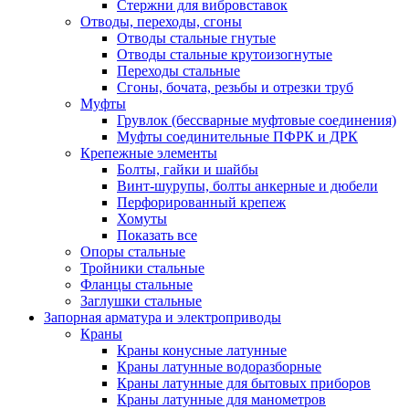
Стержни для вибровставок
Отводы, переходы, сгоны
Отводы стальные гнутые
Отводы стальные крутоизогнутые
Переходы стальные
Сгоны, бочата, резьбы и отрезки труб
Муфты
Грувлок (бессварные муфтовые соединения)
Муфты соединительные ПФРК и ДРК
Крепежные элементы
Болты, гайки и шайбы
Винт-шурупы, болты анкерные и дюбели
Перфорированный крепеж
Хомуты
Показать все
Опоры стальные
Тройники стальные
Фланцы стальные
Заглушки стальные
Запорная арматура и электроприводы
Краны
Краны конусные латунные
Краны латунные водоразборные
Краны латунные для бытовых приборов
Краны латунные для манометров