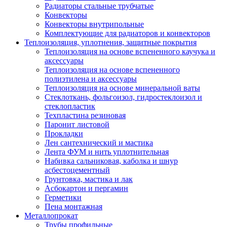
Радиаторы стальные трубчатые
Конвекторы
Конвекторы внутрипольные
Комплектующие для радиаторов и конвекторов
Теплоизоляция, уплотнения, защитные покрытия
Теплоизоляция на основе вспененного каучука и
аксессуары
Теплоизоляция на основе вспененного
полиэтилена и аксессуары
Теплоизоляция на основе минеральной ваты
Стеклоткань, фольгоизол, гидростеклоизол и
стеклопластик
Техпластина резиновая
Паронит листовой
Прокладки
Лен сантехнический и мастика
Лента ФУМ и нить уплотнительная
Набивка сальниковая, каболка и шнур
асбестоцементный
Грунтовка, мастика и лак
Асбокартон и пергамин
Герметики
Пена монтажная
Металлопрокат
Трубы профильные