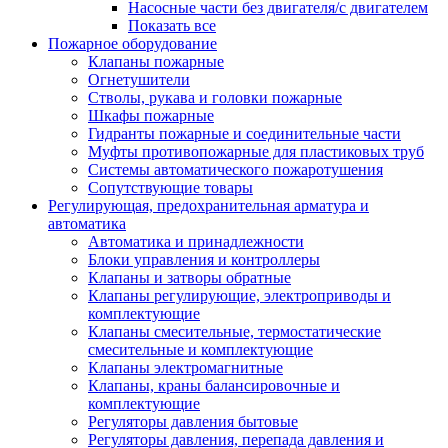
Насосные части без двигателя/с двигателем
Показать все
Пожарное оборудование
Клапаны пожарные
Огнетушители
Стволы, рукава и головки пожарные
Шкафы пожарные
Гидранты пожарные и соединительные части
Муфты противопожарные для пластиковых труб
Системы автоматического пожаротушения
Сопутствующие товары
Регулирующая, предохранительная арматура и
автоматика
Автоматика и принадлежности
Блоки управления и контроллеры
Клапаны и затворы обратные
Клапаны регулирующие, электроприводы и
комплектующие
Клапаны смесительные, термостатические
смесительные и комплектующие
Клапаны электромагнитные
Клапаны, краны балансировочные и
комплектующие
Регуляторы давления бытовые
Регуляторы давления, перепада давления и