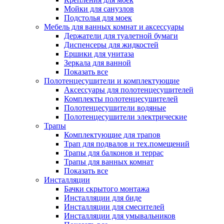
Мойки для санузлов
Подстолья для моек
Мебель для ванных комнат и аксессуары
Держатели для туалетной бумаги
Диспенсеры для жидкостей
Ершики для унитаза
Зеркала для ванной
Показать все
Полотенцесушители и комплектующие
Аксессуары для полотенцесушителей
Комплекты полотенцесушителей
Полотенцесушители водяные
Полотенцесушители электрические
Трапы
Комплектующие для трапов
Трап для подвалов и тех.помещений
Трапы для балконов и террас
Трапы для ванных комнат
Показать все
Инсталляции
Бачки скрытого монтажа
Инсталляции для биде
Инсталляции для смесителей
Инсталляции для умывальников