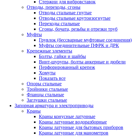
Стержни для вибровставок
Отводы, переходы, сгоны
Отводы стальные гнутые
Отводы стальные крутоизогнутые
Переходы стальные
Сгоны, бочата, резьбы и отрезки труб
Муфты
Грувлок (бессварные муфтовые соединения)
Муфты соединительные ПФРК и ДРК
Крепежные элементы
Болты, гайки и шайбы
Винт-шурупы, болты анкерные и дюбели
Перфорированный крепеж
Хомуты
Показать все
Опоры стальные
Тройники стальные
Фланцы стальные
Заглушки стальные
Запорная арматура и электроприводы
Краны
Краны конусные латунные
Краны латунные водоразборные
Краны латунные для бытовых приборов
Краны латунные для манометров