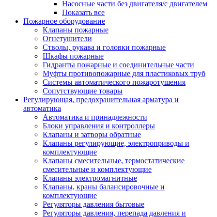
Насосные части без двигателя/с двигателем
Показать все
Пожарное оборудование
Клапаны пожарные
Огнетушители
Стволы, рукава и головки пожарные
Шкафы пожарные
Гидранты пожарные и соединительные части
Муфты противопожарные для пластиковых труб
Системы автоматического пожаротушения
Сопутствующие товары
Регулирующая, предохранительная арматура и
автоматика
Автоматика и принадлежности
Блоки управления и контроллеры
Клапаны и затворы обратные
Клапаны регулирующие, электроприводы и
комплектующие
Клапаны смесительные, термостатические
смесительные и комплектующие
Клапаны электромагнитные
Клапаны, краны балансировочные и
комплектующие
Регуляторы давления бытовые
Регуляторы давления, перепада давления и