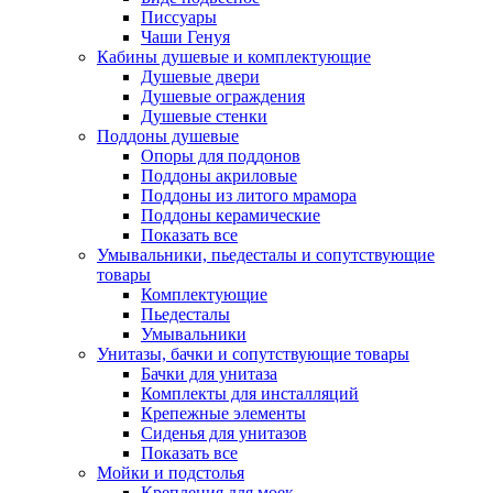
Писсуары
Чаши Генуя
Кабины душевые и комплектующие
Душевые двери
Душевые ограждения
Душевые стенки
Поддоны душевые
Опоры для поддонов
Поддоны акриловые
Поддоны из литого мрамора
Поддоны керамические
Показать все
Умывальники, пьедесталы и сопутствующие
товары
Комплектующие
Пьедесталы
Умывальники
Унитазы, бачки и сопутствующие товары
Бачки для унитаза
Комплекты для инсталляций
Крепежные элементы
Сиденья для унитазов
Показать все
Мойки и подстолья
Крепления для моек