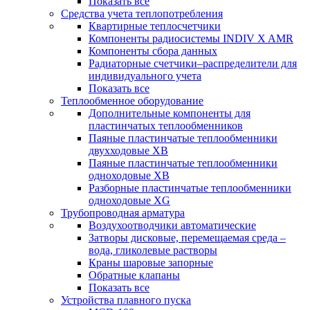
Показать все
Средства учета теплопотребления
Квартирные теплосчетчики
Компоненты радиосистемы INDIV X AMR
Компоненты сбора данных
Радиаторные счетчики–распределители для
индивидуального учета
Показать все
Теплообменное оборудование
Дополнительные компоненты для
пластинчатых теплообменников
Паяные пластинчатые теплообменники
двухходовые XB
Паяные пластинчатые теплообменники
одноходовые ХВ
Разборные пластинчатые теплообменники
одноходовые ХG
Трубопроводная арматура
Воздухоотводчики автоматические
Затворы дисковые, перемещаемая среда –
вода, гликолевые растворы
Краны шаровые запорные
Обратные клапаны
Показать все
Устройства плавного пуска