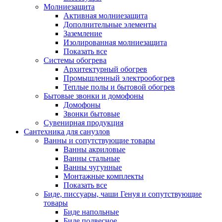
Молниезащита
Активная молниезащита
Дополнительные элементы
Заземление
Изолированная молниезащита
Показать все
Системы обогрева
Архитектурный обогрев
Промышленный электрообогрев
Теплые полы и бытовой обогрев
Бытовые звонки и домофоны
Домофоны
Звонки бытовые
Сувенирная продукция
Сантехника для санузлов
Ванны и сопутствующие товары
Ванны акриловые
Ванны стальные
Ванны чугунные
Монтажные комплекты
Показать все
Биде, писсуары, чаши Генуя и сопутствующие
товары
Биде напольные
Биде подвесное