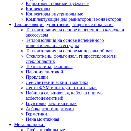
Радиаторы стальные трубчатые
Конвекторы
Конвекторы внутрипольные
Комплектующие для радиаторов и конвекторов
Теплоизоляция, уплотнения, защитные покрытия
Теплоизоляция на основе вспененного каучука и
аксессуары
Теплоизоляция на основе вспененного
полиэтилена и аксессуары
Теплоизоляция на основе минеральной ваты
Стеклоткань, фольгоизол, гидростеклоизол и
стеклопластик
Техпластина резиновая
Паронит листовой
Прокладки
Лен сантехнический и мастика
Лента ФУМ и нить уплотнительная
Набивка сальниковая, каболка и шнур
асбестоцементный
Грунтовка, мастика и лак
Асбокартон и пергамин
Герметики
Пена монтажная
Металлопрокат
Трубы профильные