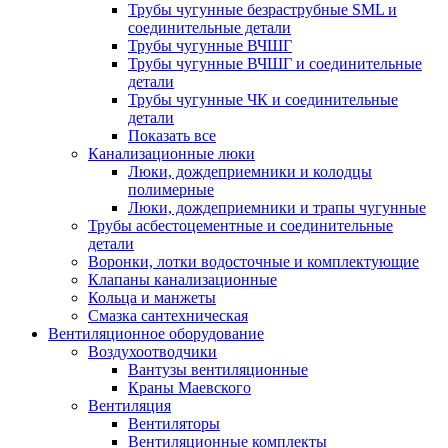
Трубы чугунные безраструбные SML и
соединительные детали
Трубы чугунные ВЧШГ
Трубы чугунные ВЧШГ и соединительные
детали
Трубы чугунные ЧК и соединительные
детали
Показать все
Канализационные люки
Люки, дождеприемники и колодцы
полимерные
Люки, дождеприемники и трапы чугунные
Трубы асбестоцементные и соединительные
детали
Воронки, лотки водосточные и комплектующие
Клапаны канализационные
Кольца и манжеты
Смазка сантехническая
Вентиляционное оборудование
Воздухоотводчики
Вантузы вентиляционные
Краны Маевского
Вентиляция
Вентиляторы
Вентиляционные комплекты