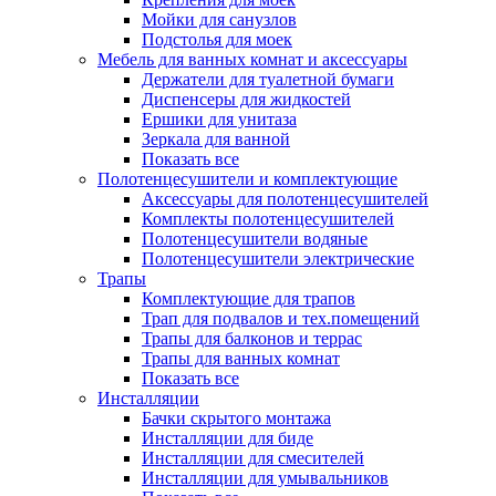
Мойки для санузлов
Подстолья для моек
Мебель для ванных комнат и аксессуары
Держатели для туалетной бумаги
Диспенсеры для жидкостей
Ершики для унитаза
Зеркала для ванной
Показать все
Полотенцесушители и комплектующие
Аксессуары для полотенцесушителей
Комплекты полотенцесушителей
Полотенцесушители водяные
Полотенцесушители электрические
Трапы
Комплектующие для трапов
Трап для подвалов и тех.помещений
Трапы для балконов и террас
Трапы для ванных комнат
Показать все
Инсталляции
Бачки скрытого монтажа
Инсталляции для биде
Инсталляции для смесителей
Инсталляции для умывальников