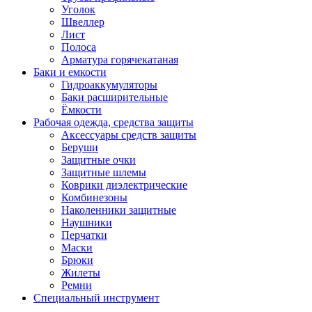
Уголок
Швеллер
Лист
Полоса
Арматура горячекатаная
Баки и емкости
Гидроаккумуляторы
Баки расширительные
Ёмкости
Рабочая одежда, средства защиты
Аксессуары средств защиты
Беруши
Защитные очки
Защитные шлемы
Коврики диэлектрические
Комбинезоны
Наколенники защитные
Наушники
Перчатки
Маски
Брюки
Жилеты
Ремни
Специальный инструмент