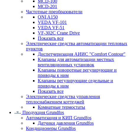
MCD-100
MCD-201
Частотные преобразователи
ONI A150
VEDA VF-101
VEDA VF-51
VF-302C Crane Drive
Показать все
Электрические средства автоматизации тепловых
пунктов
Диспетчеризация АИИС "Comfort Contour"
Клапаны для автоматизации местных
вентиляционных установок
Клапаны поворотные регулирующие и
приводы к ним
Клапаны регулирующие седельные и
приводы к ним
Показать все
Электрические средства управления
теплоснабжением коттеджей
Комнатные термостаты
Продукция Grundfos
Автоматизация и КИП Grundfos
Датчики давления Grundfos
Кондиционеры Grundfos