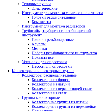
Тепловые пушки
Электрические
Инструмент для монтажа сшитого полиэтилена
Головки расширительные
Комплекты
Инструмент для монтажа радиаторов
Трубогибы, труборезы и резьбонарезной
инструмент
Головки резьбонарезные
Клуппы
Метчики
Наборы резьбонарезного инструмента
Показать все
Установки для опрессовки
Насосы для опрессовки
Коллекторы и коллекторные группы
Коллекторы распределительные
Коллекторы из бронзы
Коллекторы из латуни
Коллекторы из нержавеющей стали
Коллекторы из стали
Группы коллекторные
Коллекторные группы из латуни
Коллекторные группы из нержавейки
Под адаптер