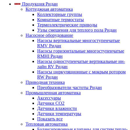
Продукция Ридан
Коттеджная автоматика
Коллекторные группы
Комнатные термостаты
Термоэлектрические приводы
Узлы смешения для теплого пола Ридан
Насосное оборудование
Насосы вертикальные многоступенчатые
RMV Ридан
Насосы горизонтальные многоступенчатые
RMHI Ридан
Насосы одноступенчатые вертикальные ин-
лайн RV Ридан
Насосы циркуляционные с мокрым ротором
RW Ридан
Приводная техника
Преобразователи частоты Ридан
Промышленная автоматика
Аксессуары
Датчики CO2
Датчики влажности
Датчики температуры
Показать все
Тепловая автоматика
Балансировочные клапаны для систем тепло-