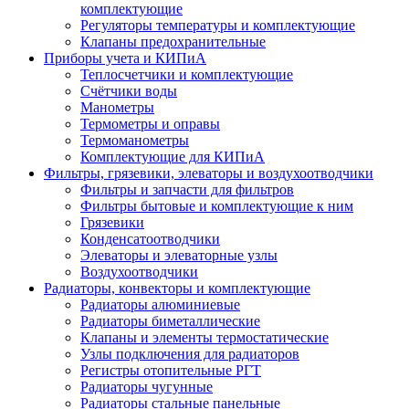
комплектующие
Регуляторы температуры и комплектующие
Клапаны предохранительные
Приборы учета и КИПиА
Теплосчетчики и комплектующие
Счётчики воды
Манометры
Термометры и оправы
Термоманометры
Комплектующие для КИПиА
Фильтры, грязевики, элеваторы и воздухоотводчики
Фильтры и запчасти для фильтров
Фильтры бытовые и комплектующие к ним
Грязевики
Конденсатоотводчики
Элеваторы и элеваторные узлы
Воздухоотводчики
Радиаторы, конвекторы и комплектующие
Радиаторы алюминиевые
Радиаторы биметаллические
Клапаны и элементы термостатические
Узлы подключения для радиаторов
Регистры отопительные РГТ
Радиаторы чугунные
Радиаторы стальные панельные