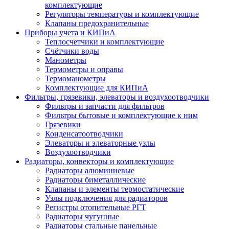
комплектующие
Регуляторы температуры и комплектующие
Клапаны предохранительные
Приборы учета и КИПиА
Теплосчетчики и комплектующие
Счётчики воды
Манометры
Термометры и оправы
Термоманометры
Комплектующие для КИПиА
Фильтры, грязевики, элеваторы и воздухоотводчики
Фильтры и запчасти для фильтров
Фильтры бытовые и комплектующие к ним
Грязевики
Конденсатоотводчики
Элеваторы и элеваторные узлы
Воздухоотводчики
Радиаторы, конвекторы и комплектующие
Радиаторы алюминиевые
Радиаторы биметаллические
Клапаны и элементы термостатические
Узлы подключения для радиаторов
Регистры отопительные РГТ
Радиаторы чугунные
Радиаторы стальные панельные