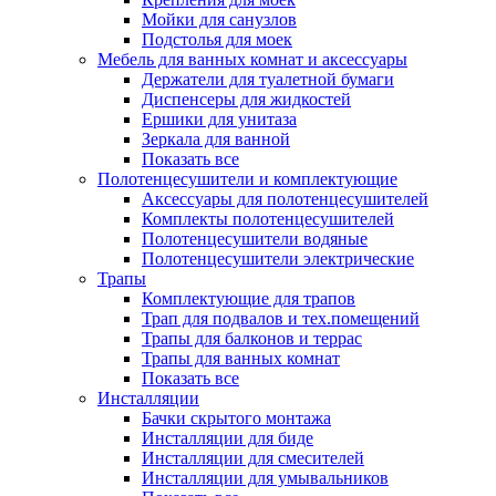
Мойки для санузлов
Подстолья для моек
Мебель для ванных комнат и аксессуары
Держатели для туалетной бумаги
Диспенсеры для жидкостей
Ершики для унитаза
Зеркала для ванной
Показать все
Полотенцесушители и комплектующие
Аксессуары для полотенцесушителей
Комплекты полотенцесушителей
Полотенцесушители водяные
Полотенцесушители электрические
Трапы
Комплектующие для трапов
Трап для подвалов и тех.помещений
Трапы для балконов и террас
Трапы для ванных комнат
Показать все
Инсталляции
Бачки скрытого монтажа
Инсталляции для биде
Инсталляции для смесителей
Инсталляции для умывальников