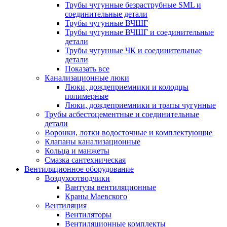
Трубы чугунные безраструбные SML и
соединительные детали
Трубы чугунные ВЧШГ
Трубы чугунные ВЧШГ и соединительные
детали
Трубы чугунные ЧК и соединительные
детали
Показать все
Канализационные люки
Люки, дождеприемники и колодцы
полимерные
Люки, дождеприемники и трапы чугунные
Трубы асбестоцементные и соединительные
детали
Воронки, лотки водосточные и комплектующие
Клапаны канализационные
Кольца и манжеты
Смазка сантехническая
Вентиляционное оборудование
Воздухоотводчики
Вантузы вентиляционные
Краны Маевского
Вентиляция
Вентиляторы
Вентиляционные комплекты