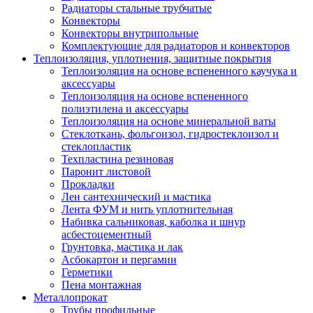
Радиаторы стальные трубчатые
Конвекторы
Конвекторы внутрипольные
Комплектующие для радиаторов и конвекторов
Теплоизоляция, уплотнения, защитные покрытия
Теплоизоляция на основе вспененного каучука и
аксессуары
Теплоизоляция на основе вспененного
полиэтилена и аксессуары
Теплоизоляция на основе минеральной ваты
Стеклоткань, фольгоизол, гидростеклоизол и
стеклопластик
Техпластина резиновая
Паронит листовой
Прокладки
Лен сантехнический и мастика
Лента ФУМ и нить уплотнительная
Набивка сальниковая, каболка и шнур
асбестоцементный
Грунтовка, мастика и лак
Асбокартон и пергамин
Герметики
Пена монтажная
Металлопрокат
Трубы профильные