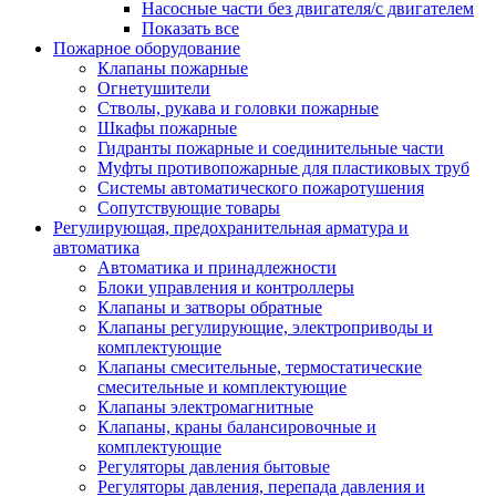
Насосные части без двигателя/с двигателем
Показать все
Пожарное оборудование
Клапаны пожарные
Огнетушители
Стволы, рукава и головки пожарные
Шкафы пожарные
Гидранты пожарные и соединительные части
Муфты противопожарные для пластиковых труб
Системы автоматического пожаротушения
Сопутствующие товары
Регулирующая, предохранительная арматура и
автоматика
Автоматика и принадлежности
Блоки управления и контроллеры
Клапаны и затворы обратные
Клапаны регулирующие, электроприводы и
комплектующие
Клапаны смесительные, термостатические
смесительные и комплектующие
Клапаны электромагнитные
Клапаны, краны балансировочные и
комплектующие
Регуляторы давления бытовые
Регуляторы давления, перепада давления и