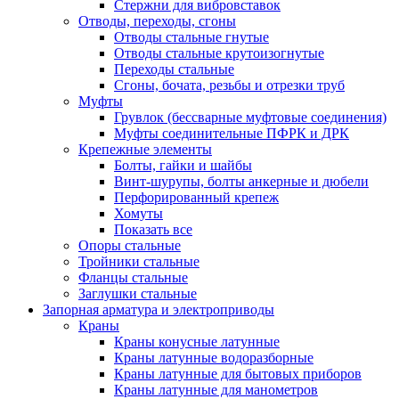
Стержни для вибровставок
Отводы, переходы, сгоны
Отводы стальные гнутые
Отводы стальные крутоизогнутые
Переходы стальные
Сгоны, бочата, резьбы и отрезки труб
Муфты
Грувлок (бессварные муфтовые соединения)
Муфты соединительные ПФРК и ДРК
Крепежные элементы
Болты, гайки и шайбы
Винт-шурупы, болты анкерные и дюбели
Перфорированный крепеж
Хомуты
Показать все
Опоры стальные
Тройники стальные
Фланцы стальные
Заглушки стальные
Запорная арматура и электроприводы
Краны
Краны конусные латунные
Краны латунные водоразборные
Краны латунные для бытовых приборов
Краны латунные для манометров