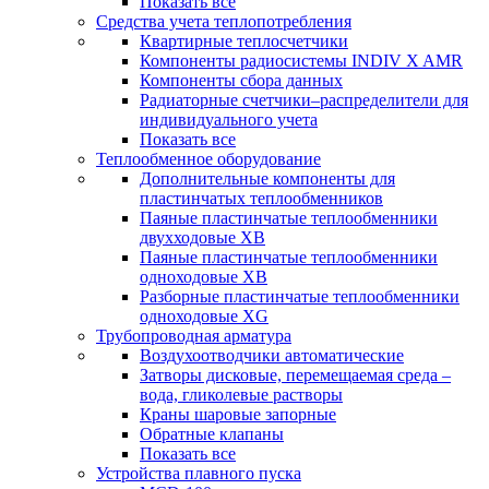
Показать все
Средства учета теплопотребления
Квартирные теплосчетчики
Компоненты радиосистемы INDIV X AMR
Компоненты сбора данных
Радиаторные счетчики–распределители для
индивидуального учета
Показать все
Теплообменное оборудование
Дополнительные компоненты для
пластинчатых теплообменников
Паяные пластинчатые теплообменники
двухходовые XB
Паяные пластинчатые теплообменники
одноходовые ХВ
Разборные пластинчатые теплообменники
одноходовые ХG
Трубопроводная арматура
Воздухоотводчики автоматические
Затворы дисковые, перемещаемая среда –
вода, гликолевые растворы
Краны шаровые запорные
Обратные клапаны
Показать все
Устройства плавного пуска