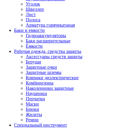
Уголок
Швеллер
Лист
Полоса
Арматура горячекатаная
Баки и емкости
Гидроаккумуляторы
Баки расширительные
Ёмкости
Рабочая одежда, средства защиты
Аксессуары средств защиты
Беруши
Защитные очки
Защитные шлемы
Коврики диэлектрические
Комбинезоны
Наколенники защитные
Наушники
Перчатки
Маски
Брюки
Жилеты
Ремни
Специальный инструмент