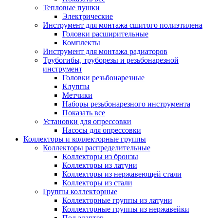
Тепловые пушки
Электрические
Инструмент для монтажа сшитого полиэтилена
Головки расширительные
Комплекты
Инструмент для монтажа радиаторов
Трубогибы, труборезы и резьбонарезной
инструмент
Головки резьбонарезные
Клуппы
Метчики
Наборы резьбонарезного инструмента
Показать все
Установки для опрессовки
Насосы для опрессовки
Коллекторы и коллекторные группы
Коллекторы распределительные
Коллекторы из бронзы
Коллекторы из латуни
Коллекторы из нержавеющей стали
Коллекторы из стали
Группы коллекторные
Коллекторные группы из латуни
Коллекторные группы из нержавейки
Под адаптер