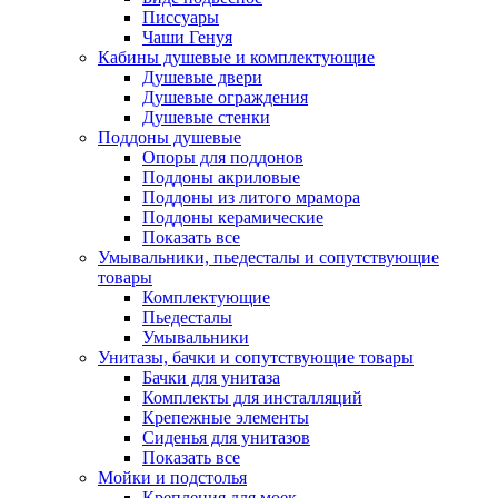
Писсуары
Чаши Генуя
Кабины душевые и комплектующие
Душевые двери
Душевые ограждения
Душевые стенки
Поддоны душевые
Опоры для поддонов
Поддоны акриловые
Поддоны из литого мрамора
Поддоны керамические
Показать все
Умывальники, пьедесталы и сопутствующие
товары
Комплектующие
Пьедесталы
Умывальники
Унитазы, бачки и сопутствующие товары
Бачки для унитаза
Комплекты для инсталляций
Крепежные элементы
Сиденья для унитазов
Показать все
Мойки и подстолья
Крепления для моек