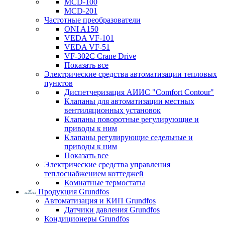
MCD-100
MCD-201
Частотные преобразователи
ONI A150
VEDA VF-101
VEDA VF-51
VF-302C Crane Drive
Показать все
Электрические средства автоматизации тепловых
пунктов
Диспетчеризация АИИС "Comfort Contour"
Клапаны для автоматизации местных
вентиляционных установок
Клапаны поворотные регулирующие и
приводы к ним
Клапаны регулирующие седельные и
приводы к ним
Показать все
Электрические средства управления
теплоснабжением коттеджей
Комнатные термостаты
Продукция Grundfos
Автоматизация и КИП Grundfos
Датчики давления Grundfos
Кондиционеры Grundfos