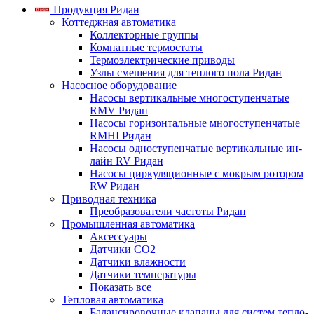
Продукция Ридан
Коттеджная автоматика
Коллекторные группы
Комнатные термостаты
Термоэлектрические приводы
Узлы смешения для теплого пола Ридан
Насосное оборудование
Насосы вертикальные многоступенчатые
RMV Ридан
Насосы горизонтальные многоступенчатые
RMHI Ридан
Насосы одноступенчатые вертикальные ин-
лайн RV Ридан
Насосы циркуляционные с мокрым ротором
RW Ридан
Приводная техника
Преобразователи частоты Ридан
Промышленная автоматика
Аксессуары
Датчики CO2
Датчики влажности
Датчики температуры
Показать все
Тепловая автоматика
Балансировочные клапаны для систем тепло-