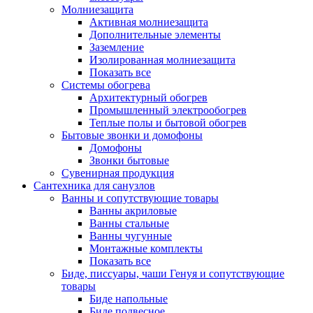
Молниезащита
Активная молниезащита
Дополнительные элементы
Заземление
Изолированная молниезащита
Показать все
Системы обогрева
Архитектурный обогрев
Промышленный электрообогрев
Теплые полы и бытовой обогрев
Бытовые звонки и домофоны
Домофоны
Звонки бытовые
Сувенирная продукция
Сантехника для санузлов
Ванны и сопутствующие товары
Ванны акриловые
Ванны стальные
Ванны чугунные
Монтажные комплекты
Показать все
Биде, писсуары, чаши Генуя и сопутствующие
товары
Биде напольные
Биде подвесное