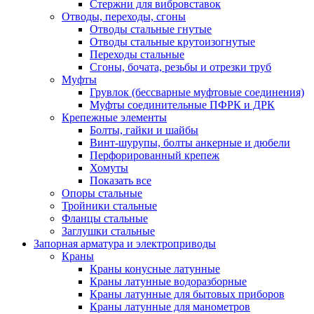
Стержни для вибровставок
Отводы, переходы, сгоны
Отводы стальные гнутые
Отводы стальные крутоизогнутые
Переходы стальные
Сгоны, бочата, резьбы и отрезки труб
Муфты
Грувлок (бессварные муфтовые соединения)
Муфты соединительные ПФРК и ДРК
Крепежные элементы
Болты, гайки и шайбы
Винт-шурупы, болты анкерные и дюбели
Перфорированный крепеж
Хомуты
Показать все
Опоры стальные
Тройники стальные
Фланцы стальные
Заглушки стальные
Запорная арматура и электроприводы
Краны
Краны конусные латунные
Краны латунные водоразборные
Краны латунные для бытовых приборов
Краны латунные для манометров