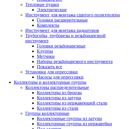
Тепловые пушки
Электрические
Инструмент для монтажа сшитого полиэтилена
Головки расширительные
Комплекты
Инструмент для монтажа радиаторов
Трубогибы, труборезы и резьбонарезной
инструмент
Головки резьбонарезные
Клуппы
Метчики
Наборы резьбонарезного инструмента
Показать все
Установки для опрессовки
Насосы для опрессовки
Коллекторы и коллекторные группы
Коллекторы распределительные
Коллекторы из бронзы
Коллекторы из латуни
Коллекторы из нержавеющей стали
Коллекторы из стали
Группы коллекторные
Коллекторные группы из латуни
Коллекторные группы из нержавейки
Под адаптер