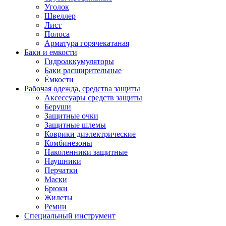
Уголок
Швеллер
Лист
Полоса
Арматура горячекатаная
Баки и емкости
Гидроаккумуляторы
Баки расширительные
Ёмкости
Рабочая одежда, средства защиты
Аксессуары средств защиты
Беруши
Защитные очки
Защитные шлемы
Коврики диэлектрические
Комбинезоны
Наколенники защитные
Наушники
Перчатки
Маски
Брюки
Жилеты
Ремни
Специальный инструмент