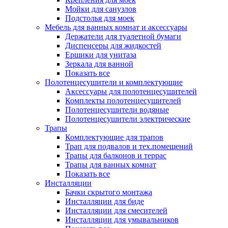
Мойки для санузлов
Подстолья для моек
Мебель для ванных комнат и аксессуары
Держатели для туалетной бумаги
Диспенсеры для жидкостей
Ершики для унитаза
Зеркала для ванной
Показать все
Полотенцесушители и комплектующие
Аксессуары для полотенцесушителей
Комплекты полотенцесушителей
Полотенцесушители водяные
Полотенцесушители электрические
Трапы
Комплектующие для трапов
Трап для подвалов и тех.помещений
Трапы для балконов и террас
Трапы для ванных комнат
Показать все
Инсталляции
Бачки скрытого монтажа
Инсталляции для биде
Инсталляции для смесителей
Инсталляции для умывальников