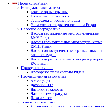
Продукция Ридан
Коттеджная автоматика
Коллекторные группы
Комнатные термостаты
Термоэлектрические приводы
Узлы смешения для теплого пола Ридан
Насосное оборудование
Насосы вертикальные многоступенчатые
RMV Ридан
Насосы горизонтальные многоступенчатые
RMHI Ридан
Насосы одноступенчатые вертикальные ин-
лайн RV Ридан
Насосы циркуляционные с мокрым ротором
RW Ридан
Приводная техника
Преобразователи частоты Ридан
Промышленная автоматика
Аксессуары
Датчики CO2
Датчики влажности
Датчики температуры
Показать все
Тепловая автоматика
Балансировочные клапаны для систем тепло-