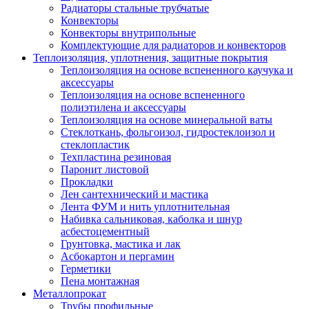
Радиаторы стальные трубчатые
Конвекторы
Конвекторы внутрипольные
Комплектующие для радиаторов и конвекторов
Теплоизоляция, уплотнения, защитные покрытия
Теплоизоляция на основе вспененного каучука и
аксессуары
Теплоизоляция на основе вспененного
полиэтилена и аксессуары
Теплоизоляция на основе минеральной ваты
Стеклоткань, фольгоизол, гидростеклоизол и
стеклопластик
Техпластина резиновая
Паронит листовой
Прокладки
Лен сантехнический и мастика
Лента ФУМ и нить уплотнительная
Набивка сальниковая, каболка и шнур
асбестоцементный
Грунтовка, мастика и лак
Асбокартон и пергамин
Герметики
Пена монтажная
Металлопрокат
Трубы профильные