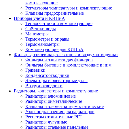
комплектующие
Регуляторы температуры и комплектующие
Клапаны предохранительные
Приборы учета и КИПиА
Теплосчетчики и комплектующие
Счётчики воды
Манометры
Термометры и оправы
Термоманометры
Комплектующие для КИПиА
Фильтры, грязевики, элеваторы и воздухоотводчики
Фильтры и запчасти для фильтров
Фильтры бытовые и комплектующие к ним
Грязевики
Конденсатоотводчики
Элеваторы и элеваторные узлы
Воздухоотводчики
Радиаторы, конвекторы и комплектующие
Радиаторы алюминиевые
Радиаторы биметаллические
Клапаны и элементы термостатические
Узлы подключения для радиаторов
Регистры отопительные РГТ
Радиаторы чугунные
Радиаторы стальные панельные