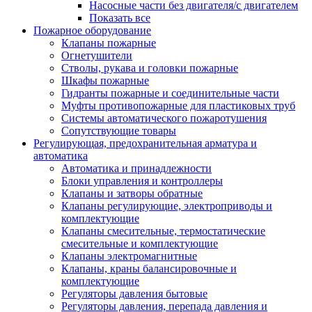
Насосные части без двигателя/с двигателем
Показать все
Пожарное оборудование
Клапаны пожарные
Огнетушители
Стволы, рукава и головки пожарные
Шкафы пожарные
Гидранты пожарные и соединительные части
Муфты противопожарные для пластиковых труб
Системы автоматического пожаротушения
Сопутствующие товары
Регулирующая, предохранительная арматура и
автоматика
Автоматика и принадлежности
Блоки управления и контроллеры
Клапаны и затворы обратные
Клапаны регулирующие, электроприводы и
комплектующие
Клапаны смесительные, термостатические
смесительные и комплектующие
Клапаны электромагнитные
Клапаны, краны балансировочные и
комплектующие
Регуляторы давления бытовые
Регуляторы давления, перепада давления и