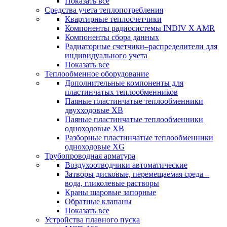
Показать все
Средства учета теплопотребления
Квартирные теплосчетчики
Компоненты радиосистемы INDIV X AMR
Компоненты сбора данных
Радиаторные счетчики–распределители для
индивидуального учета
Показать все
Теплообменное оборудование
Дополнительные компоненты для
пластинчатых теплообменников
Паяные пластинчатые теплообменники
двухходовые XB
Паяные пластинчатые теплообменники
одноходовые ХВ
Разборные пластинчатые теплообменники
одноходовые ХG
Трубопроводная арматура
Воздухоотводчики автоматические
Затворы дисковые, перемещаемая среда –
вода, гликолевые растворы
Краны шаровые запорные
Обратные клапаны
Показать все
Устройства плавного пуска