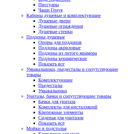
Писсуары
Чаши Генуя
Кабины душевые и комплектующие
Душевые двери
Душевые ограждения
Душевые стенки
Поддоны душевые
Опоры для поддонов
Поддоны акриловые
Поддоны из литого мрамора
Поддоны керамические
Показать все
Умывальники, пьедесталы и сопутствующие
товары
Комплектующие
Пьедесталы
Умывальники
Унитазы, бачки и сопутствующие товары
Бачки для унитаза
Комплекты для инсталляций
Крепежные элементы
Сиденья для унитазов
Показать все
Мойки и подстолья
Крепления для моек