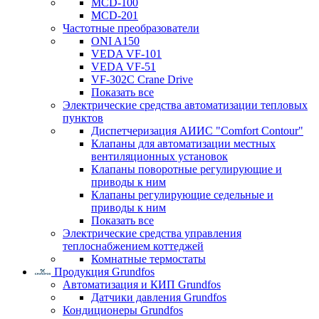
MCD-100
MCD-201
Частотные преобразователи
ONI A150
VEDA VF-101
VEDA VF-51
VF-302C Crane Drive
Показать все
Электрические средства автоматизации тепловых
пунктов
Диспетчеризация АИИС "Comfort Contour"
Клапаны для автоматизации местных
вентиляционных установок
Клапаны поворотные регулирующие и
приводы к ним
Клапаны регулирующие седельные и
приводы к ним
Показать все
Электрические средства управления
теплоснабжением коттеджей
Комнатные термостаты
Продукция Grundfos
Автоматизация и КИП Grundfos
Датчики давления Grundfos
Кондиционеры Grundfos