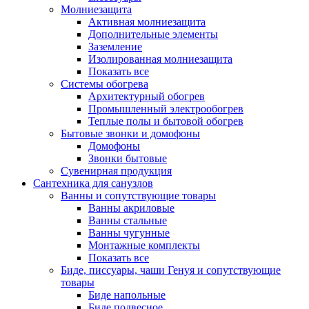
Молниезащита
Активная молниезащита
Дополнительные элементы
Заземление
Изолированная молниезащита
Показать все
Системы обогрева
Архитектурный обогрев
Промышленный электрообогрев
Теплые полы и бытовой обогрев
Бытовые звонки и домофоны
Домофоны
Звонки бытовые
Сувенирная продукция
Сантехника для санузлов
Ванны и сопутствующие товары
Ванны акриловые
Ванны стальные
Ванны чугунные
Монтажные комплекты
Показать все
Биде, писсуары, чаши Генуя и сопутствующие
товары
Биде напольные
Биде подвесное