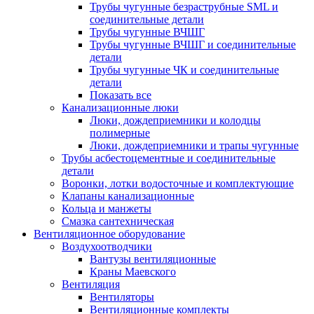
Трубы чугунные безраструбные SML и
соединительные детали
Трубы чугунные ВЧШГ
Трубы чугунные ВЧШГ и соединительные
детали
Трубы чугунные ЧК и соединительные
детали
Показать все
Канализационные люки
Люки, дождеприемники и колодцы
полимерные
Люки, дождеприемники и трапы чугунные
Трубы асбестоцементные и соединительные
детали
Воронки, лотки водосточные и комплектующие
Клапаны канализационные
Кольца и манжеты
Смазка сантехническая
Вентиляционное оборудование
Воздухоотводчики
Вантузы вентиляционные
Краны Маевского
Вентиляция
Вентиляторы
Вентиляционные комплекты