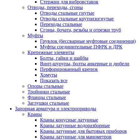
Стержни для вибровставок
Отводы, переходы, сгоны
Отводы стальные гнутые
Отводы стальные крутоизогнутые
Переходы стальные
Сгоны, бочата, резьбы и отрезки труб
Муфты
Грувлок (бессварные муфтовые соединения)
Муфты соединительные ПФРК и ДРК
Крепежные элементы
Болты, гайки и шайбы
Винт-шурупы, болты анкерные и дюбели
Перфорированный крепеж
Хомуты
Показать все
Опоры стальные
Тройники стальные
Фланцы стальные
Заглушки стальные
Запорная арматура и электроприводы
Краны
Краны конусные латунные
Краны латунные водоразборные
Краны латунные для бытовых приборов
Краны латунные для манометров