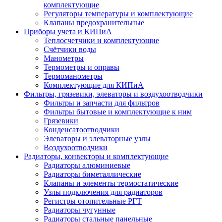
комплектующие
Регуляторы температуры и комплектующие
Клапаны предохранительные
Приборы учета и КИПиА
Теплосчетчики и комплектующие
Счётчики воды
Манометры
Термометры и оправы
Термоманометры
Комплектующие для КИПиА
Фильтры, грязевики, элеваторы и воздухоотводчики
Фильтры и запчасти для фильтров
Фильтры бытовые и комплектующие к ним
Грязевики
Конденсатоотводчики
Элеваторы и элеваторные узлы
Воздухоотводчики
Радиаторы, конвекторы и комплектующие
Радиаторы алюминиевые
Радиаторы биметаллические
Клапаны и элементы термостатические
Узлы подключения для радиаторов
Регистры отопительные РГТ
Радиаторы чугунные
Радиаторы стальные панельные