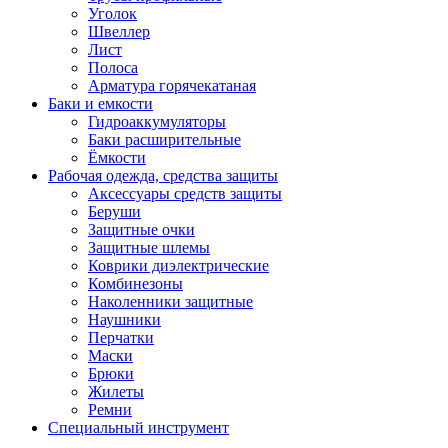
Уголок
Швеллер
Лист
Полоса
Арматура горячекатаная
Баки и емкости
Гидроаккумуляторы
Баки расширительные
Ёмкости
Рабочая одежда, средства защиты
Аксессуары средств защиты
Беруши
Защитные очки
Защитные шлемы
Коврики диэлектрические
Комбинезоны
Наколенники защитные
Наушники
Перчатки
Маски
Брюки
Жилеты
Ремни
Специальный инструмент