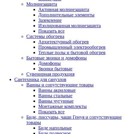
Молниезащита
Активная молниезащита
Дополнительные элементы
Заземление
Изолированная молниезащита
Показать все
Системы обогрева
Архитектурный обогрев
Промышленный электрообогрев
Теплые полы и бытовой обогрев
Бытовые звонки и домофоны
Домофоны
Звонки бытовые
Сувенирная продукция
Сантехника для санузлов
Ванны и сопутствующие товары
Ванны акриловые
Ванны стальные
Ванны чугунные
Монтажные комплекты
Показать все
Биде, писсуары, чаши Генуя и сопутствующие
товары
Биде напольные
Биде подвесное