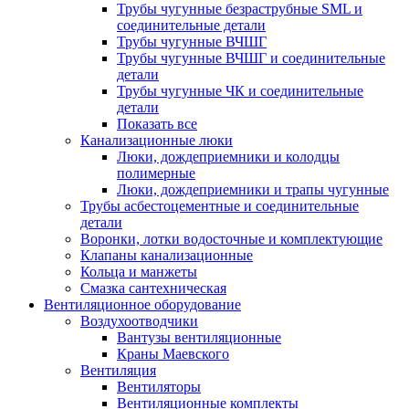
Трубы чугунные безраструбные SML и
соединительные детали
Трубы чугунные ВЧШГ
Трубы чугунные ВЧШГ и соединительные
детали
Трубы чугунные ЧК и соединительные
детали
Показать все
Канализационные люки
Люки, дождеприемники и колодцы
полимерные
Люки, дождеприемники и трапы чугунные
Трубы асбестоцементные и соединительные
детали
Воронки, лотки водосточные и комплектующие
Клапаны канализационные
Кольца и манжеты
Смазка сантехническая
Вентиляционное оборудование
Воздухоотводчики
Вантузы вентиляционные
Краны Маевского
Вентиляция
Вентиляторы
Вентиляционные комплекты