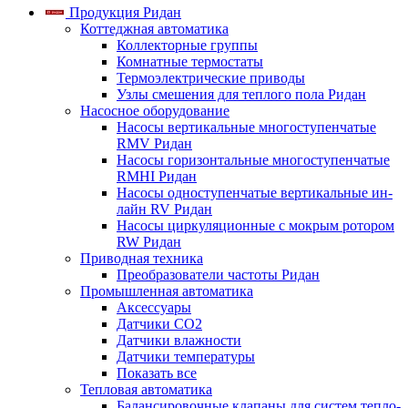
Продукция Ридан
Коттеджная автоматика
Коллекторные группы
Комнатные термостаты
Термоэлектрические приводы
Узлы смешения для теплого пола Ридан
Насосное оборудование
Насосы вертикальные многоступенчатые
RMV Ридан
Насосы горизонтальные многоступенчатые
RMHI Ридан
Насосы одноступенчатые вертикальные ин-
лайн RV Ридан
Насосы циркуляционные с мокрым ротором
RW Ридан
Приводная техника
Преобразователи частоты Ридан
Промышленная автоматика
Аксессуары
Датчики CO2
Датчики влажности
Датчики температуры
Показать все
Тепловая автоматика
Балансировочные клапаны для систем тепло-