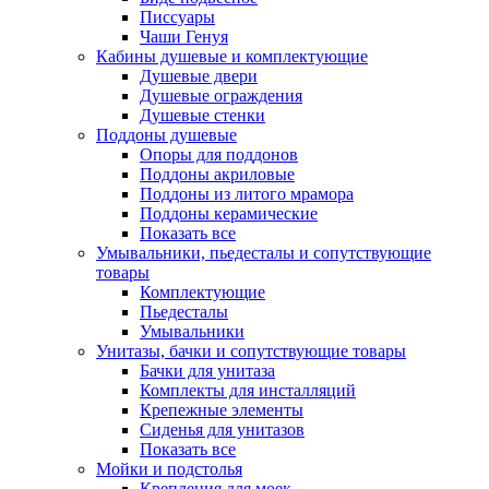
Писсуары
Чаши Генуя
Кабины душевые и комплектующие
Душевые двери
Душевые ограждения
Душевые стенки
Поддоны душевые
Опоры для поддонов
Поддоны акриловые
Поддоны из литого мрамора
Поддоны керамические
Показать все
Умывальники, пьедесталы и сопутствующие
товары
Комплектующие
Пьедесталы
Умывальники
Унитазы, бачки и сопутствующие товары
Бачки для унитаза
Комплекты для инсталляций
Крепежные элементы
Сиденья для унитазов
Показать все
Мойки и подстолья
Крепления для моек