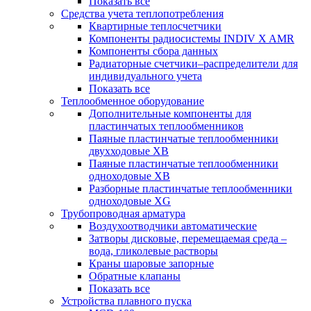
Показать все
Средства учета теплопотребления
Квартирные теплосчетчики
Компоненты радиосистемы INDIV X AMR
Компоненты сбора данных
Радиаторные счетчики–распределители для
индивидуального учета
Показать все
Теплообменное оборудование
Дополнительные компоненты для
пластинчатых теплообменников
Паяные пластинчатые теплообменники
двухходовые XB
Паяные пластинчатые теплообменники
одноходовые ХВ
Разборные пластинчатые теплообменники
одноходовые ХG
Трубопроводная арматура
Воздухоотводчики автоматические
Затворы дисковые, перемещаемая среда –
вода, гликолевые растворы
Краны шаровые запорные
Обратные клапаны
Показать все
Устройства плавного пуска