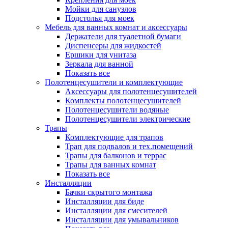
Мойки для санузлов
Подстолья для моек
Мебель для ванных комнат и аксессуары
Держатели для туалетной бумаги
Диспенсеры для жидкостей
Ершики для унитаза
Зеркала для ванной
Показать все
Полотенцесушители и комплектующие
Аксессуары для полотенцесушителей
Комплекты полотенцесушителей
Полотенцесушители водяные
Полотенцесушители электрические
Трапы
Комплектующие для трапов
Трап для подвалов и тех.помещений
Трапы для балконов и террас
Трапы для ванных комнат
Показать все
Инсталляции
Бачки скрытого монтажа
Инсталляции для биде
Инсталляции для смесителей
Инсталляции для умывальников