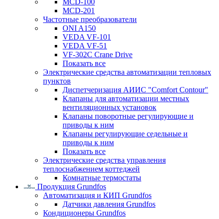
MCD-100
MCD-201
Частотные преобразователи
ONI A150
VEDA VF-101
VEDA VF-51
VF-302C Crane Drive
Показать все
Электрические средства автоматизации тепловых
пунктов
Диспетчеризация АИИС "Comfort Contour"
Клапаны для автоматизации местных
вентиляционных установок
Клапаны поворотные регулирующие и
приводы к ним
Клапаны регулирующие седельные и
приводы к ним
Показать все
Электрические средства управления
теплоснабжением коттеджей
Комнатные термостаты
Продукция Grundfos
Автоматизация и КИП Grundfos
Датчики давления Grundfos
Кондиционеры Grundfos