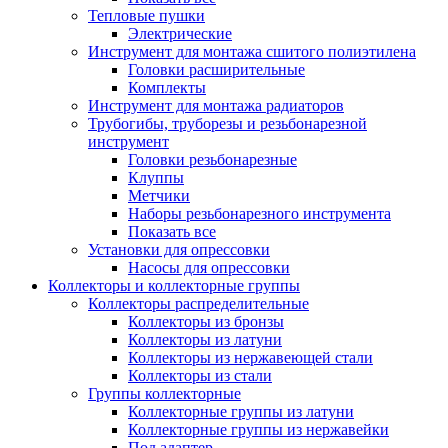
Тепловые пушки
Электрические
Инструмент для монтажа сшитого полиэтилена
Головки расширительные
Комплекты
Инструмент для монтажа радиаторов
Трубогибы, труборезы и резьбонарезной
инструмент
Головки резьбонарезные
Клуппы
Метчики
Наборы резьбонарезного инструмента
Показать все
Установки для опрессовки
Насосы для опрессовки
Коллекторы и коллекторные группы
Коллекторы распределительные
Коллекторы из бронзы
Коллекторы из латуни
Коллекторы из нержавеющей стали
Коллекторы из стали
Группы коллекторные
Коллекторные группы из латуни
Коллекторные группы из нержавейки
Под адаптер