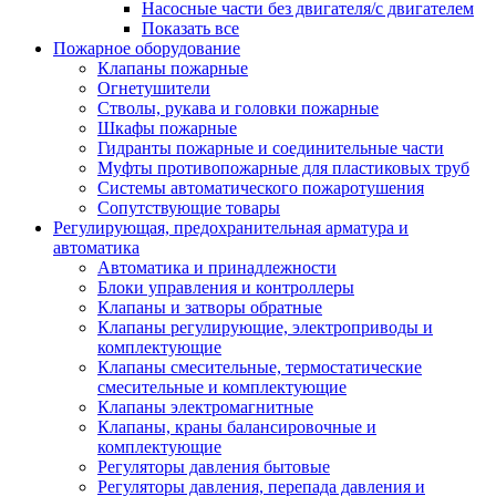
Насосные части без двигателя/с двигателем
Показать все
Пожарное оборудование
Клапаны пожарные
Огнетушители
Стволы, рукава и головки пожарные
Шкафы пожарные
Гидранты пожарные и соединительные части
Муфты противопожарные для пластиковых труб
Системы автоматического пожаротушения
Сопутствующие товары
Регулирующая, предохранительная арматура и
автоматика
Автоматика и принадлежности
Блоки управления и контроллеры
Клапаны и затворы обратные
Клапаны регулирующие, электроприводы и
комплектующие
Клапаны смесительные, термостатические
смесительные и комплектующие
Клапаны электромагнитные
Клапаны, краны балансировочные и
комплектующие
Регуляторы давления бытовые
Регуляторы давления, перепада давления и