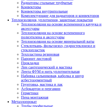
Радиаторы стальные трубчатые
Конвекторы
Конвекторы внутрипольные
Комплектующие для радиаторов и конвекторов
Теплоизоляция, уплотнения, защитные покрытия
Теплоизоляция на основе вспененного каучука и
аксессуары
Теплоизоляция на основе вспененного
полиэтилена и аксессуары
Теплоизоляция на основе минеральной ваты
Стеклоткань, фольгоизол, гидростеклоизол и
стеклопластик
Техпластина резиновая
Паронит листовой
Прокладки
Лен сантехнический и мастика
Лента ФУМ и нить уплотнительная
Набивка сальниковая, каболка и шнур
асбестоцементный
Грунтовка, мастика и лак
Асбокартон и пергамин
Герметики
Пена монтажная
Металлопрокат
Трубы профильные