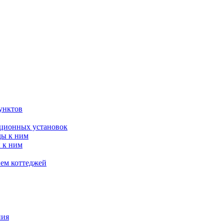
унктов
яционных установок
ды к ним
 к ним
ием коттеджей
ния