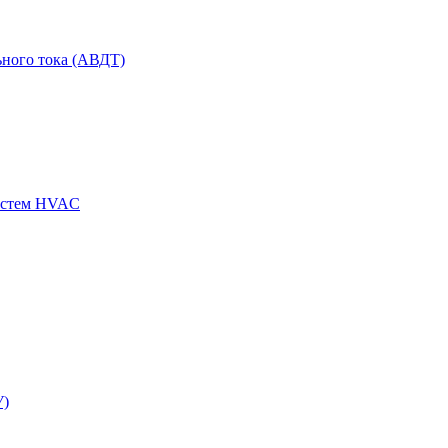
ного тока (АВДТ)
истем HVAC
У)