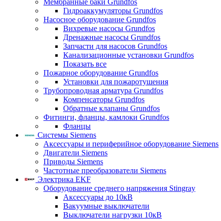
Мембранные баки Grundfos
Гидроаккумуляторы Grundfos
Насосное оборудование Grundfos
Вихревые насосы Grundfos
Дренажные насосы Grundfos
Запчасти для насосов Grundfos
Канализационные установки Grundfos
Показать все
Пожарное оборудование Grundfos
Установки для пожаротушения
Трубопроводная арматура Grundfos
Компенсаторы Grundfos
Обратные клапаны Grundfos
Фитинги, фланцы, камлоки Grundfos
Фланцы
Системы Siemens
Аксессуары и периферийное оборудование Siemens
Двигатели Siemens
Приводы Siemens
Частотные преобразователи Siemens
Электрика EKF
Оборудование среднего напряжения Stingray
Аксессуары до 10кВ
Вакуумные выключатели
Выключатели нагрузки 10кВ