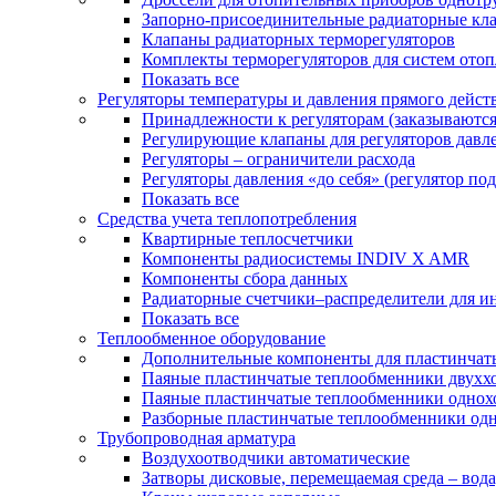
Запорно-присоединительные радиаторные кл
Клапаны радиаторных терморегуляторов
Комплекты терморегуляторов для систем ото
Показать все
Регуляторы температуры и давления прямого дейст
Принадлежности к регуляторам (заказываютс
Регулирующие клапаны для регуляторов давле
Регуляторы – ограничители расхода
Регуляторы давления «до себя» (регулятор по
Показать все
Средства учета теплопотребления
Квартирные теплосчетчики
Компоненты радиосистемы INDIV X AMR
Компоненты сбора данных
Радиаторные счетчики–распределители для и
Показать все
Теплообменное оборудование
Дополнительные компоненты для пластинчат
Паяные пластинчатые теплообменники двухх
Паяные пластинчатые теплообменники одно
Разборные пластинчатые теплообменники од
Трубопроводная арматура
Воздухоотводчики автоматические
Затворы дисковые, перемещаемая среда – вода