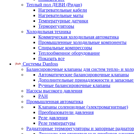
Теплый пол ДЕВИ (Ридан)
Нагревательные кабели
Нагревательные маты
Температурные датчики
Терморегуляторы
Холодильная техника
Коммерческая холодильная автоматика
Промышленные холодильные компоненты
Спиральные компрессоры
Теплообменное оборудование
Показать все
Системы Danfoss
Балансировочные клапаны для систем тепло- и хол
Автоматические балансировочные клапаны
Дополнительные принадлежности и запасные
Ручные балансировочные клапаны
Насосы высокого давления
PAH
Промышленная автоматика
Клапаны соленоидные (электромагнитные)
Преобразователи давления
Реле давления
Реле температуры
Радиаторные терморегуляторы и запорные радиато
Дроссели для отопительных приборов однотр