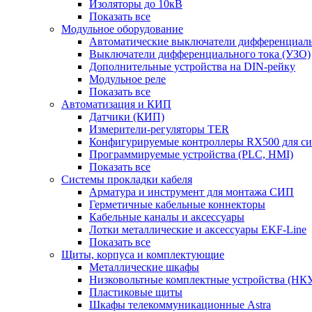
Изоляторы до 10кВ
Показать все
Модульное оборудование
Автоматические выключатели дифференциаль
Выключатели дифференциального тока (УЗО)
Дополнительные устройства на DIN-рейку
Модульное реле
Показать все
Автоматизация и КИП
Датчики (КИП)
Измерители-регуляторы TER
Конфигурируемые контроллеры RX500 для с
Программируемые устройства (PLC, HMI)
Показать все
Системы прокладки кабеля
Арматура и инструмент для монтажа СИП
Герметичные кабельные коннекторы
Кабельные каналы и аксессуары
Лотки металлические и аксессуары EKF-Line
Показать все
Щиты, корпуса и комплектующие
Металлические шкафы
Низковольтные комплектные устройства (НК
Пластиковые щиты
Шкафы телекоммуникационные Astra