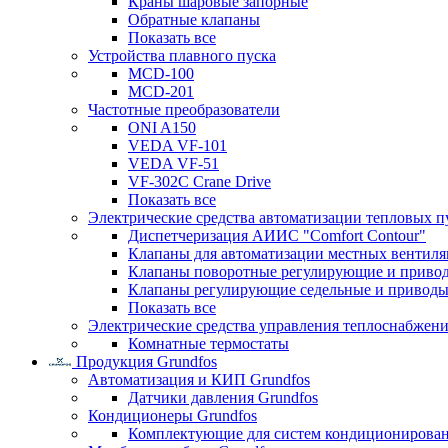
Краны шаровые запорные
Обратные клапаны
Показать все
Устройства плавного пуска
MCD-100
MCD-201
Частотные преобразователи
ONI A150
VEDA VF-101
VEDA VF-51
VF-302C Crane Drive
Показать все
Электрические средства автоматизации тепловых п
Диспетчеризация АИИС "Comfort Contour"
Клапаны для автоматизации местных вентил
Клапаны поворотные регулирующие и приво
Клапаны регулирующие седельные и приводы
Показать все
Электрические средства управления теплоснабжен
Комнатные термостаты
Продукция Grundfos
Автоматизация и КИП Grundfos
Датчики давления Grundfos
Кондиционеры Grundfos
Комплектующие для систем кондиционирова