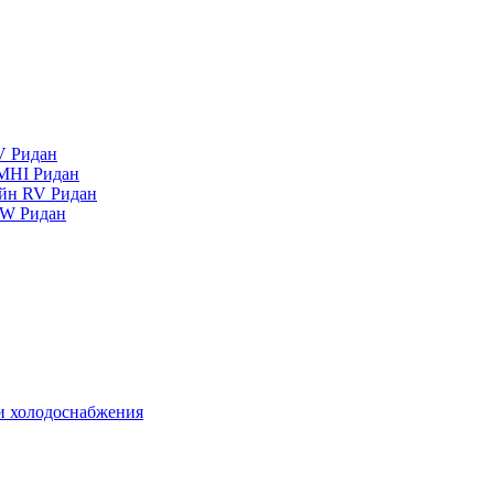
V Ридан
MHI Ридан
айн RV Ридан
RW Ридан
 и холодоснабжения