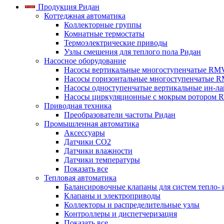
Продукция Ридан
Коттеджная автоматика
Коллекторные группы
Комнатные термостаты
Термоэлектрические приводы
Узлы смешения для теплого пола Ридан
Насосное оборудование
Насосы вертикальные многоступенчатые RM
Насосы горизонтальные многоступенчатые R
Насосы одноступенчатые вертикальные ин-л
Насосы циркуляционные с мокрым ротором 
Приводная техника
Преобразователи частоты Ридан
Промышленная автоматика
Аксессуары
Датчики CO2
Датчики влажности
Датчики температуры
Показать все
Тепловая автоматика
Балансировочные клапаны для систем тепло-
Клапаны и электроприводы
Коллекторы и распределительные узлы
Контроллеры и диспетчеризация
Показать все