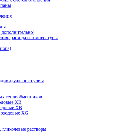
апаны
пления
вия
я дополнительно)
ния, расхода и температуры
дпора)
ндивидуального учета
ых теплообменников
одовые XB
ходовые ХВ
ноходовые ХG
, гликолевые растворы