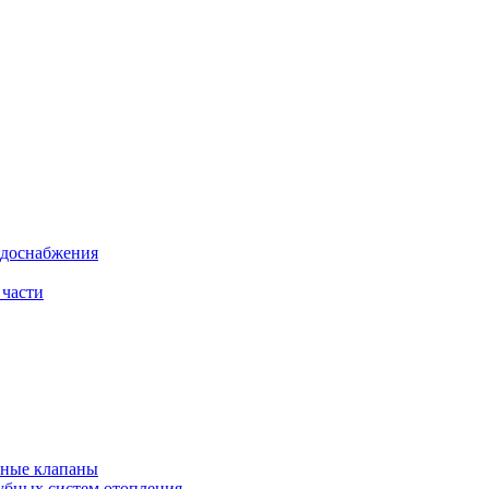
одоснабжения
 части
рные клапаны
убных систем отопления