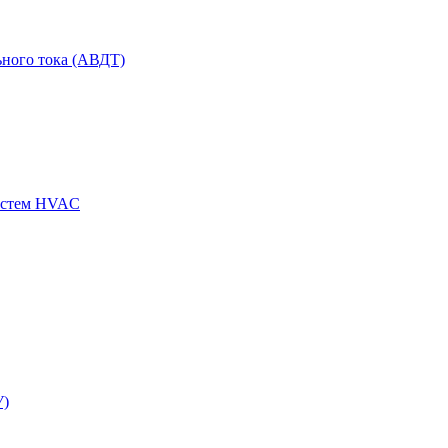
ного тока (АВДТ)
истем HVAC
У)