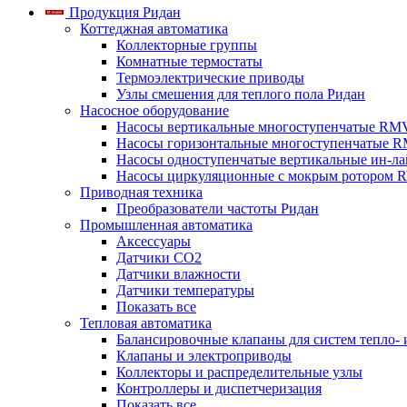
Продукция Ридан
Коттеджная автоматика
Коллекторные группы
Комнатные термостаты
Термоэлектрические приводы
Узлы смешения для теплого пола Ридан
Насосное оборудование
Насосы вертикальные многоступенчатые RM
Насосы горизонтальные многоступенчатые R
Насосы одноступенчатые вертикальные ин-л
Насосы циркуляционные с мокрым ротором 
Приводная техника
Преобразователи частоты Ридан
Промышленная автоматика
Аксессуары
Датчики CO2
Датчики влажности
Датчики температуры
Показать все
Тепловая автоматика
Балансировочные клапаны для систем тепло-
Клапаны и электроприводы
Коллекторы и распределительные узлы
Контроллеры и диспетчеризация
Показать все