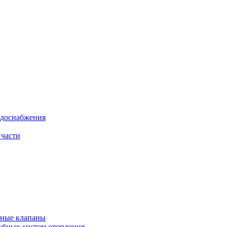
одоснабжения
 части
рные клапаны
убных систем отопления