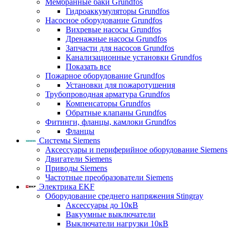
Мембранные баки Grundfos
Гидроаккумуляторы Grundfos
Насосное оборудование Grundfos
Вихревые насосы Grundfos
Дренажные насосы Grundfos
Запчасти для насосов Grundfos
Канализационные установки Grundfos
Показать все
Пожарное оборудование Grundfos
Установки для пожаротушения
Трубопроводная арматура Grundfos
Компенсаторы Grundfos
Обратные клапаны Grundfos
Фитинги, фланцы, камлоки Grundfos
Фланцы
Системы Siemens
Аксессуары и периферийное оборудование Siemens
Двигатели Siemens
Приводы Siemens
Частотные преобразователи Siemens
Электрика EKF
Оборудование среднего напряжения Stingray
Аксессуары до 10кВ
Вакуумные выключатели
Выключатели нагрузки 10кВ