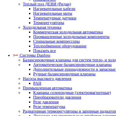
Теплый пол ДЕВИ (Ридан)
Нагревательные кабели
Нагревательные маты
Температурные датчики
Терморегуляторы
Холодильная техника
Коммерческая холодильная автоматика
Промышленные холодильные компоненты
Спиральные компрессоры
Теплообменное оборудование
Показать все
Системы Danfoss
Балансировочные клапаны для систем тепло- и хол
Автоматические балансировочные клапаны
Дополнительные принадлежности и запасные
Ручные балансировочные клапаны
Насосы высокого давления
PAH
Промышленная автоматика
Клапаны соленоидные (электромагнитные)
Преобразователи давления
Реле давления
Реле температуры
Радиаторные терморегуляторы и запорные радиато
Дроссели для отопительных приборов однотр