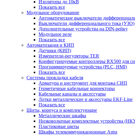
Изоляторы до 10кВ
Показать все
Модульное оборудование
Автоматические выключатели дифференциаль
Выключатели дифференциального тока (УЗО)
Дополнительные устройства на DIN-рейку
Модульное реле
Показать все
Автоматизация и КИП
Датчики (КИП)
Измерители-регуляторы TER
Конфигурируемые контроллеры RX500 для с
Программируемые устройства (PLC, HMI)
Показать все
Системы прокладки кабеля
Арматура и инструмент для монтажа СИП
Герметичные кабельные коннекторы
Кабельные каналы и аксессуары
Лотки металлические и аксессуары EKF-Line
Показать все
Щиты, корпуса и комплектующие
Металлические шкафы
Низковольтные комплектные устройства (НК
Пластиковые щиты
Шкафы телекоммуникационные Astra