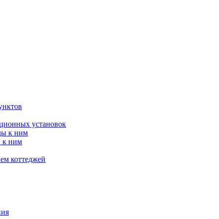
унктов
яционных установок
ды к ним
 к ним
ием коттеджей
ния