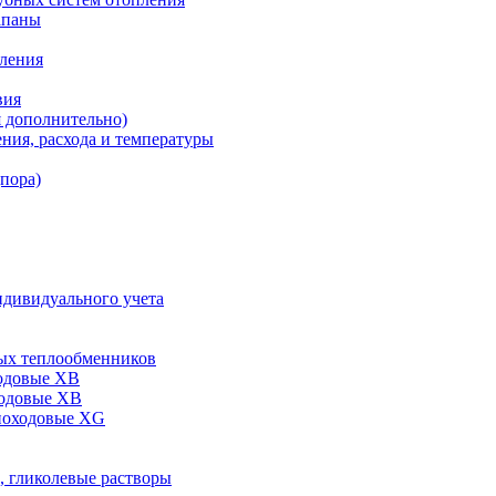
апаны
пления
вия
я дополнительно)
ния, расхода и температуры
дпора)
ндивидуального учета
ых теплообменников
одовые XB
ходовые ХВ
ноходовые ХG
, гликолевые растворы