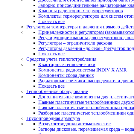
Запорно-присоединительные радиаторные кл
Клапаны радиаторных терморегуляторов
Комплекты терморегуляторов для систем ото
Показать все
Регуляторы температуры и давления прямого дейст
Принадлежности к регуляторам (заказываютс
Регулирующие клапаны для регуляторов давле
Регуляторы – ограничители расхода
Регуляторы давления «до себя» (регулятор по
Показать все
Средства учета теплопотребления
Квартирные теплосчетчики
Компоненты радиосистемы INDIV X AMR
Компоненты сбора данных
Радиаторные счетчики–распределители для и
Показать все
Теплообменное оборудование
Дополнительные компоненты для пластинчат
Паяные пластинчатые теплообменники двухх
Паяные пластинчатые теплообменники одно
Разборные пластинчатые теплообменники од
Трубопроводная арматура
Воздухоотводчики автоматические
Затворы дисковые, перемещаемая среда – вода