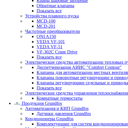
Краны шаровые запорные
Обратные клапаны
Показать все
Устройства плавного пуска
MCD-100
MCD-201
Частотные преобразователи
ONI A150
VEDA VF-101
VEDA VF-51
VF-302C Crane Drive
Показать все
Электрические средства автоматизации тепловых п
Диспетчеризация АИИС "Comfort Contour"
Клапаны для автоматизации местных вентил
Клапаны поворотные регулирующие и приво
Клапаны регулирующие седельные и приводы
Показать все
Электрические средства управления теплоснабжен
Комнатные термостаты
Продукция Grundfos
Автоматизация и КИП Grundfos
Датчики давления Grundfos
Кондиционеры Grundfos
Комплектующие для систем кондиционирова