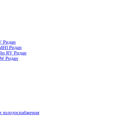
V Ридан
MHI Ридан
айн RV Ридан
RW Ридан
 и холодоснабжения