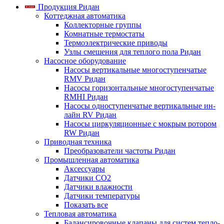
Продукция Ридан
Коттеджная автоматика
Коллекторные группы
Комнатные термостаты
Термоэлектрические приводы
Узлы смешения для теплого пола Ридан
Насосное оборудование
Насосы вертикальные многоступенчатые
RMV Ридан
Насосы горизонтальные многоступенчатые
RMHI Ридан
Насосы одноступенчатые вертикальные ин-
лайн RV Ридан
Насосы циркуляционные с мокрым ротором
RW Ридан
Приводная техника
Преобразователи частоты Ридан
Промышленная автоматика
Аксессуары
Датчики CO2
Датчики влажности
Датчики температуры
Показать все
Тепловая автоматика
Балансировочные клапаны для систем тепло-