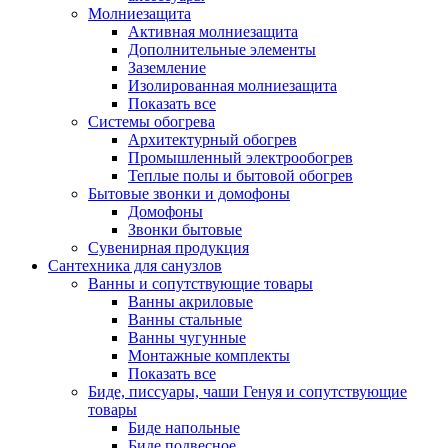
Молниезащита
Активная молниезащита
Дополнительные элементы
Заземление
Изолированная молниезащита
Показать все
Системы обогрева
Архитектурный обогрев
Промышленный электрообогрев
Теплые полы и бытовой обогрев
Бытовые звонки и домофоны
Домофоны
Звонки бытовые
Сувенирная продукция
Сантехника для санузлов
Ванны и сопутствующие товары
Ванны акриловые
Ванны стальные
Ванны чугунные
Монтажные комплекты
Показать все
Биде, писсуары, чаши Генуя и сопутствующие
товары
Биде напольные
Биде подвесное