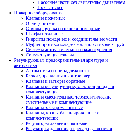
Насосные части без двигателя/с двигателем
Показать все
Пожарное оборудование
Клапаны пожарные
Огнетушители
Стволы, рукава и головки пожарные
Шкафы пожарные
Гидранты пожарные и соединительные части
Муфты противопожарные для пластиковых труб
Системы автоматического пожаротушения
Сопутствующие товары
Регулирующая, предохранительная арматура и
автоматика
Автоматика и принадлежности
Блоки управления и контроллеры
Клапаны и затворы обратные
Клапаны регулирующие, электроприводы и
комплектующие
Клапаны смесительные, термостатические
смесительные и комплектующие
Клапаны электромагнитные
Клапаны, краны балансировочные и
комплектующие
Регуляторы давления бытовые
Регуляторы давления, перепада давления и