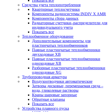
Показать все
Средства учета теплопотребления
Квартирные теплосчетчики
Компоненты радиосистемы INDIV X AMR
Компоненты сбора данных
Радиаторные счетчики–распределители для
индивидуального учета
Показать все
Теплообменное оборудование
Дополнительные компоненты для
пластинчатых теплообменников
Паяные пластинчатые теплообменники
двухходовые XB
Паяные пластинчатые теплообменники
одноходовые ХВ
Разборные пластинчатые теплообменники
одноходовые ХG
Трубопроводная арматура
Воздухоотводчики автоматические
Затворы дисковые, перемещаемая среда –
вода, гликолевые растворы
Краны шаровые запорные
Обратные клапаны
Показать все
Устройства плавного пуска