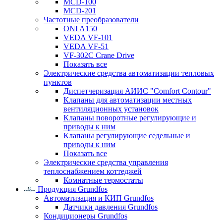
MCD-100
MCD-201
Частотные преобразователи
ONI A150
VEDA VF-101
VEDA VF-51
VF-302C Crane Drive
Показать все
Электрические средства автоматизации тепловых
пунктов
Диспетчеризация АИИС "Comfort Contour"
Клапаны для автоматизации местных
вентиляционных установок
Клапаны поворотные регулирующие и
приводы к ним
Клапаны регулирующие седельные и
приводы к ним
Показать все
Электрические средства управления
теплоснабжением коттеджей
Комнатные термостаты
Продукция Grundfos
Автоматизация и КИП Grundfos
Датчики давления Grundfos
Кондиционеры Grundfos