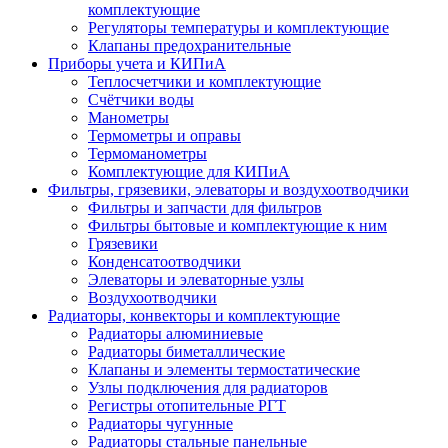
комплектующие
Регуляторы температуры и комплектующие
Клапаны предохранительные
Приборы учета и КИПиА
Теплосчетчики и комплектующие
Счётчики воды
Манометры
Термометры и оправы
Термоманометры
Комплектующие для КИПиА
Фильтры, грязевики, элеваторы и воздухоотводчики
Фильтры и запчасти для фильтров
Фильтры бытовые и комплектующие к ним
Грязевики
Конденсатоотводчики
Элеваторы и элеваторные узлы
Воздухоотводчики
Радиаторы, конвекторы и комплектующие
Радиаторы алюминиевые
Радиаторы биметаллические
Клапаны и элементы термостатические
Узлы подключения для радиаторов
Регистры отопительные РГТ
Радиаторы чугунные
Радиаторы стальные панельные