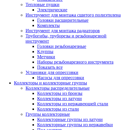
Тепловые пушки
Электрические
Инструмент для монтажа сшитого полиэтилена
Головки расширительные
Комплекты
Инструмент для монтажа радиаторов
Трубогибы, труборезы и резьбонарезной
инструмент
Головки резьбонарезные
Клуппы
Метчики
Наборы резьбонарезного инструмента
Показать все
Установки для опрессовки
Насосы для опрессовки
Коллекторы и коллекторные группы
Коллекторы распределительные
Коллекторы из бронзы
Коллекторы из латуни
Коллекторы из нержавеющей стали
Коллекторы из стали
Группы коллекторные
Коллекторные группы из латуни
Коллекторные группы из нержавейки
Под адаптер