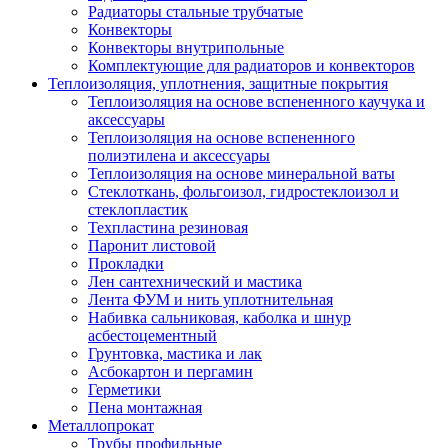
Радиаторы стальные трубчатые
Конвекторы
Конвекторы внутрипольные
Комплектующие для радиаторов и конвекторов
Теплоизоляция, уплотнения, защитные покрытия
Теплоизоляция на основе вспененного каучука и
аксессуары
Теплоизоляция на основе вспененного
полиэтилена и аксессуары
Теплоизоляция на основе минеральной ваты
Стеклоткань, фольгоизол, гидростеклоизол и
стеклопластик
Техпластина резиновая
Паронит листовой
Прокладки
Лен сантехнический и мастика
Лента ФУМ и нить уплотнительная
Набивка сальниковая, каболка и шнур
асбестоцементный
Грунтовка, мастика и лак
Асбокартон и пергамин
Герметики
Пена монтажная
Металлопрокат
Трубы профильные