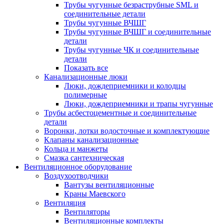
Трубы чугунные безраструбные SML и
соединительные детали
Трубы чугунные ВЧШГ
Трубы чугунные ВЧШГ и соединительные
детали
Трубы чугунные ЧК и соединительные
детали
Показать все
Канализационные люки
Люки, дождеприемники и колодцы
полимерные
Люки, дождеприемники и трапы чугунные
Трубы асбестоцементные и соединительные
детали
Воронки, лотки водосточные и комплектующие
Клапаны канализационные
Кольца и манжеты
Смазка сантехническая
Вентиляционное оборудование
Воздухоотводчики
Вантузы вентиляционные
Краны Маевского
Вентиляция
Вентиляторы
Вентиляционные комплекты