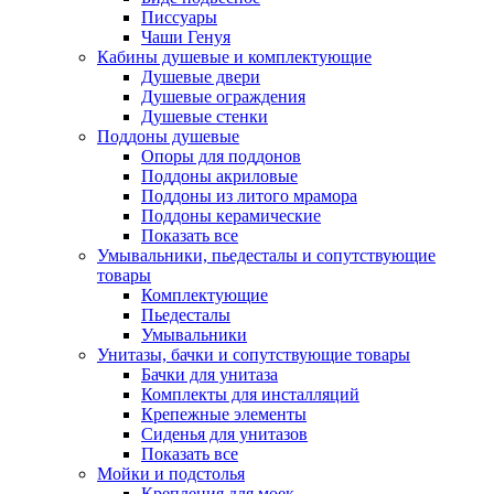
Писсуары
Чаши Генуя
Кабины душевые и комплектующие
Душевые двери
Душевые ограждения
Душевые стенки
Поддоны душевые
Опоры для поддонов
Поддоны акриловые
Поддоны из литого мрамора
Поддоны керамические
Показать все
Умывальники, пьедесталы и сопутствующие
товары
Комплектующие
Пьедесталы
Умывальники
Унитазы, бачки и сопутствующие товары
Бачки для унитаза
Комплекты для инсталляций
Крепежные элементы
Сиденья для унитазов
Показать все
Мойки и подстолья
Крепления для моек