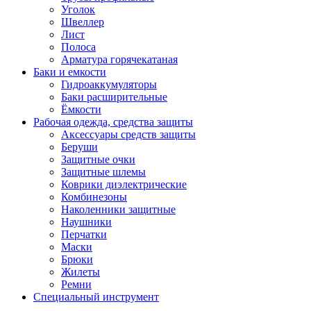
Уголок
Швеллер
Лист
Полоса
Арматура горячекатаная
Баки и емкости
Гидроаккумуляторы
Баки расширительные
Ёмкости
Рабочая одежда, средства защиты
Аксессуары средств защиты
Беруши
Защитные очки
Защитные шлемы
Коврики диэлектрические
Комбинезоны
Наколенники защитные
Наушники
Перчатки
Маски
Брюки
Жилеты
Ремни
Специальный инструмент