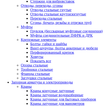
Стержни для вибровставок
Отводы, переходы, сгоны
Отводы стальные гнутые
Отводы стальные крутоизогнутые
Переходы стальные
Сгоны, бочата, резьбы и отрезки труб
Муфты
Грувлок (бессварные муфтовые соединения)
Муфты соединительные ПФРК и ДРК
Крепежные элементы
Болты, гайки и шайбы
Винт-шурупы, болты анкерные и дюбели
Перфорированный крепеж
Хомуты
Показать все
Опоры стальные
Тройники стальные
Фланцы стальные
Заглушки стальные
Запорная арматура и электроприводы
Краны
Краны конусные латунные
Краны латунные водоразборные
Краны латунные для бытовых приборов
Краны латунные для манометров