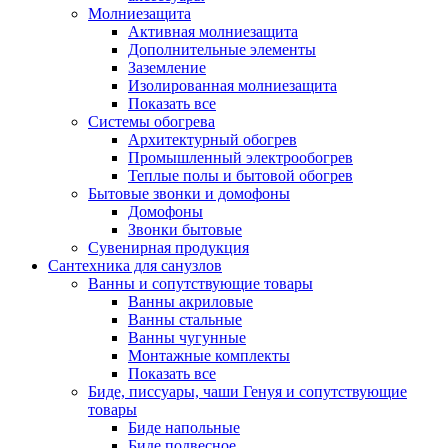
Молниезащита
Активная молниезащита
Дополнительные элементы
Заземление
Изолированная молниезащита
Показать все
Системы обогрева
Архитектурный обогрев
Промышленный электрообогрев
Теплые полы и бытовой обогрев
Бытовые звонки и домофоны
Домофоны
Звонки бытовые
Сувенирная продукция
Сантехника для санузлов
Ванны и сопутствующие товары
Ванны акриловые
Ванны стальные
Ванны чугунные
Монтажные комплекты
Показать все
Биде, писсуары, чаши Генуя и сопутствующие
товары
Биде напольные
Биде подвесное