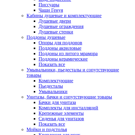
Писсуары
Чаши Генуя
Кабины душевые и комплектующие
Душевые двери
Душевые ограждения
Душевые стенки
Поддоны душевые
Опоры для поддонов
Поддоны акриловые
Поддоны из литого мрамора
Поддоны керамические
Показать все
Умывальники, пьедесталы и сопутствующие
товары
Комплектующие
Пьедесталы
Умывальники
Унитазы, бачки и сопутствующие товары
Бачки для унитаза
Комплекты для инсталляций
Крепежные элементы
Сиденья для унитазов
Показать все
Мойки и подстолья
Крепления для моек