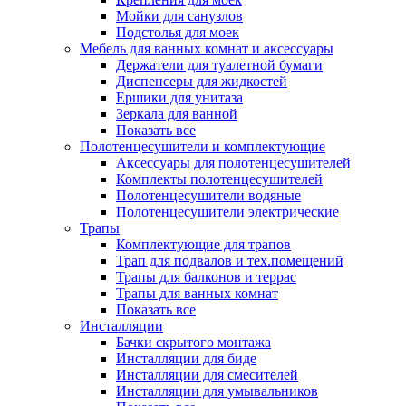
Мойки для санузлов
Подстолья для моек
Мебель для ванных комнат и аксессуары
Держатели для туалетной бумаги
Диспенсеры для жидкостей
Ершики для унитаза
Зеркала для ванной
Показать все
Полотенцесушители и комплектующие
Аксессуары для полотенцесушителей
Комплекты полотенцесушителей
Полотенцесушители водяные
Полотенцесушители электрические
Трапы
Комплектующие для трапов
Трап для подвалов и тех.помещений
Трапы для балконов и террас
Трапы для ванных комнат
Показать все
Инсталляции
Бачки скрытого монтажа
Инсталляции для биде
Инсталляции для смесителей
Инсталляции для умывальников