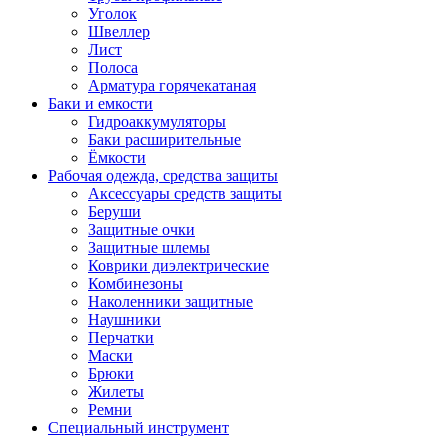
Уголок
Швеллер
Лист
Полоса
Арматура горячекатаная
Баки и емкости
Гидроаккумуляторы
Баки расширительные
Ёмкости
Рабочая одежда, средства защиты
Аксессуары средств защиты
Беруши
Защитные очки
Защитные шлемы
Коврики диэлектрические
Комбинезоны
Наколенники защитные
Наушники
Перчатки
Маски
Брюки
Жилеты
Ремни
Специальный инструмент