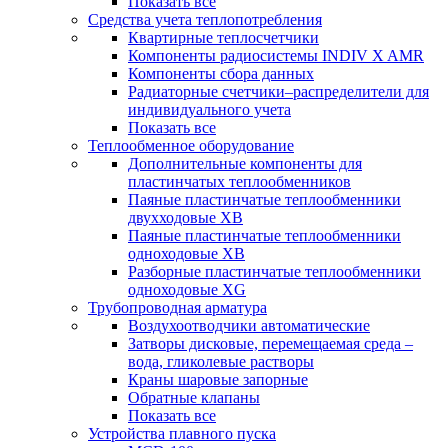
Показать все
Средства учета теплопотребления
Квартирные теплосчетчики
Компоненты радиосистемы INDIV X AMR
Компоненты сбора данных
Радиаторные счетчики–распределители для
индивидуального учета
Показать все
Теплообменное оборудование
Дополнительные компоненты для
пластинчатых теплообменников
Паяные пластинчатые теплообменники
двухходовые XB
Паяные пластинчатые теплообменники
одноходовые ХВ
Разборные пластинчатые теплообменники
одноходовые ХG
Трубопроводная арматура
Воздухоотводчики автоматические
Затворы дисковые, перемещаемая среда –
вода, гликолевые растворы
Краны шаровые запорные
Обратные клапаны
Показать все
Устройства плавного пуска