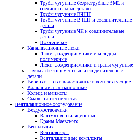
Трубы чугунные безраструбные SML и
соединительные детали
Трубы чугунные ВЧШГ
Трубы чугунные ВЧШГ и соединительные
детали
Трубы чугунные ЧК и соединительные
детали
Показать все
Канализационные люки
Люки, дождеприемники и колодцы
полимерные
Люки, дождеприемники и трапы чугунные
Трубы асбестоцементные и соединительные
детали
Воронки, лотки водосточные и комплектующие
Клапаны канализационные
Кольца и манжеты
Смазка сантехническая
Вентиляционное оборудование
Воздухоотводчики
Вантузы вентиляционные
Краны Маевского
Вентиляция
Вентиляторы
Вентиляционные комплекты