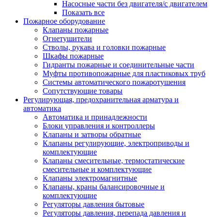
Насосные части без двигателя/с двигателем
Показать все
Пожарное оборудование
Клапаны пожарные
Огнетушители
Стволы, рукава и головки пожарные
Шкафы пожарные
Гидранты пожарные и соединительные части
Муфты противопожарные для пластиковых труб
Системы автоматического пожаротушения
Сопутствующие товары
Регулирующая, предохранительная арматура и
автоматика
Автоматика и принадлежности
Блоки управления и контроллеры
Клапаны и затворы обратные
Клапаны регулирующие, электроприводы и
комплектующие
Клапаны смесительные, термостатические
смесительные и комплектующие
Клапаны электромагнитные
Клапаны, краны балансировочные и
комплектующие
Регуляторы давления бытовые
Регуляторы давления, перепада давления и