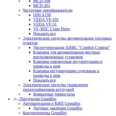
MCD-100
MCD-201
Частотные преобразователи
ONI A150
VEDA VF-101
VEDA VF-51
VF-302C Crane Drive
Показать все
Электрические средства автоматизации тепловых
пунктов
Диспетчеризация АИИС "Comfort Contour"
Клапаны для автоматизации местных
вентиляционных установок
Клапаны поворотные регулирующие и
приводы к ним
Клапаны регулирующие седельные и
приводы к ним
Показать все
Электрические средства управления
теплоснабжением коттеджей
Комнатные термостаты
Продукция Grundfos
Автоматизация и КИП Grundfos
Датчики давления Grundfos
Кондиционеры Grundfos