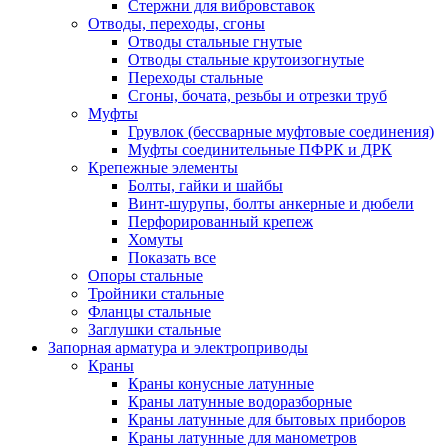
Стержни для вибровставок
Отводы, переходы, сгоны
Отводы стальные гнутые
Отводы стальные крутоизогнутые
Переходы стальные
Сгоны, бочата, резьбы и отрезки труб
Муфты
Грувлок (бессварные муфтовые соединения)
Муфты соединительные ПФРК и ДРК
Крепежные элементы
Болты, гайки и шайбы
Винт-шурупы, болты анкерные и дюбели
Перфорированный крепеж
Хомуты
Показать все
Опоры стальные
Тройники стальные
Фланцы стальные
Заглушки стальные
Запорная арматура и электроприводы
Краны
Краны конусные латунные
Краны латунные водоразборные
Краны латунные для бытовых приборов
Краны латунные для манометров