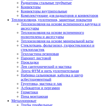
Радиаторы стальные трубчатые
Конвекторы
Конвекторы внутрипольные
Комплектующие для радиаторов и конвекторов
Теплоизоляция, уплотнения, защитные покрытия
Теплоизоляция на основе вспененного каучука и
аксессуары
Теплоизоляция на основе вспененного
полиэтилена и аксессуары
Теплоизоляция на основе минеральной ваты
Стеклоткань, фольгоизол, гидростеклоизол и
стеклопластик
Техпластина резиновая
Паронит листовой
Прокладки
Лен сантехнический и мастика
Лента ФУМ и нить уплотнительная
Набивка сальниковая, каболка и шнур
асбестоцементный
Грунтовка, мастика и лак
Асбокартон и пергамин
Герметики
Пена монтажная
Металлопрокат
Трубы профильные