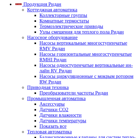
Продукция Ридан
Коттеджная автоматика
Коллекторные группы
Комнатные термостаты
Термоэлектрические приводы
Узлы смешения для теплого пола Ридан
Насосное оборудование
Насосы вертикальные многоступенчатые
RMV Ридан
Насосы горизонтальные многоступенчатые
RMHI Ридан
Насосы одноступенчатые вертикальные ин-
лайн RV Ридан
Насосы циркуляционные с мокрым ротором
RW Ридан
Приводная техника
Преобразователи частоты Ридан
Промышленная автоматика
Аксессуары
Датчики CO2
Датчики влажности
Датчики температуры
Показать все
Тепловая автоматика
Балансировочные клапаны для систем тепло-