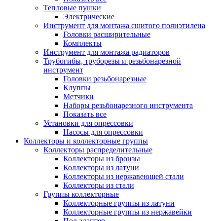
Тепловые пушки
Электрические
Инструмент для монтажа сшитого полиэтилена
Головки расширительные
Комплекты
Инструмент для монтажа радиаторов
Трубогибы, труборезы и резьбонарезной
инструмент
Головки резьбонарезные
Клуппы
Метчики
Наборы резьбонарезного инструмента
Показать все
Установки для опрессовки
Насосы для опрессовки
Коллекторы и коллекторные группы
Коллекторы распределительные
Коллекторы из бронзы
Коллекторы из латуни
Коллекторы из нержавеющей стали
Коллекторы из стали
Группы коллекторные
Коллекторные группы из латуни
Коллекторные группы из нержавейки
Под адаптер