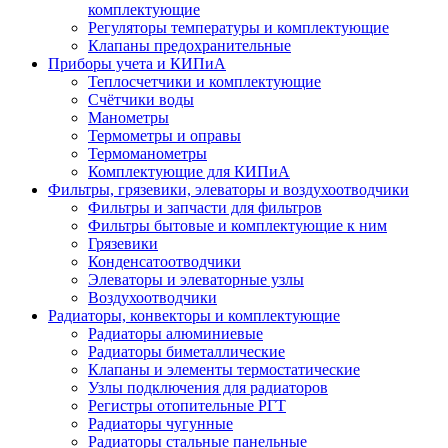
комплектующие
Регуляторы температуры и комплектующие
Клапаны предохранительные
Приборы учета и КИПиА
Теплосчетчики и комплектующие
Счётчики воды
Манометры
Термометры и оправы
Термоманометры
Комплектующие для КИПиА
Фильтры, грязевики, элеваторы и воздухоотводчики
Фильтры и запчасти для фильтров
Фильтры бытовые и комплектующие к ним
Грязевики
Конденсатоотводчики
Элеваторы и элеваторные узлы
Воздухоотводчики
Радиаторы, конвекторы и комплектующие
Радиаторы алюминиевые
Радиаторы биметаллические
Клапаны и элементы термостатические
Узлы подключения для радиаторов
Регистры отопительные РГТ
Радиаторы чугунные
Радиаторы стальные панельные