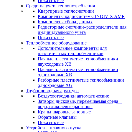
Показать все
Средства учета теплопотребления
Квартирные теплосчетчики
Компоненты радиосистемы INDIV X AMR
Компоненты сбора данных
Радиаторные счетчики–распределители для
индивидуального учета
Показать все
Теплообменное оборудование
Дополнительные компоненты для
пластинчатых теплообменников
Паяные пластинчатые теплообменники
двухходовые XB
Паяные пластинчатые теплообменники
одноходовые ХВ
Разборные пластинчатые теплообменники
одноходовые ХG
Трубопроводная арматура
Воздухоотводчики автоматические
Затворы дисковые, перемещаемая среда –
вода, гликолевые растворы
Краны шаровые запорные
Обратные клапаны
Показать все
Устройства плавного пуска