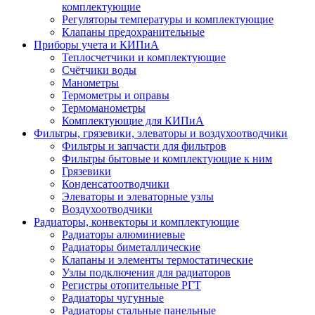
комплектующие
Регуляторы температуры и комплектующие
Клапаны предохранительные
Приборы учета и КИПиА
Теплосчетчики и комплектующие
Счётчики воды
Манометры
Термометры и оправы
Термоманометры
Комплектующие для КИПиА
Фильтры, грязевики, элеваторы и воздухоотводчики
Фильтры и запчасти для фильтров
Фильтры бытовые и комплектующие к ним
Грязевики
Конденсатоотводчики
Элеваторы и элеваторные узлы
Воздухоотводчики
Радиаторы, конвекторы и комплектующие
Радиаторы алюминиевые
Радиаторы биметаллические
Клапаны и элементы термостатические
Узлы подключения для радиаторов
Регистры отопительные РГТ
Радиаторы чугунные
Радиаторы стальные панельные