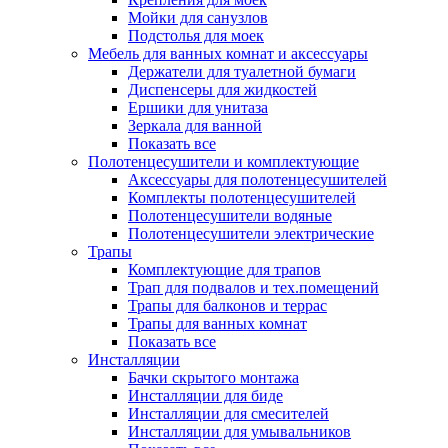
Мойки для санузлов
Подстолья для моек
Мебель для ванных комнат и аксессуары
Держатели для туалетной бумаги
Диспенсеры для жидкостей
Ершики для унитаза
Зеркала для ванной
Показать все
Полотенцесушители и комплектующие
Аксессуары для полотенцесушителей
Комплекты полотенцесушителей
Полотенцесушители водяные
Полотенцесушители электрические
Трапы
Комплектующие для трапов
Трап для подвалов и тех.помещений
Трапы для балконов и террас
Трапы для ванных комнат
Показать все
Инсталляции
Бачки скрытого монтажа
Инсталляции для биде
Инсталляции для смесителей
Инсталляции для умывальников