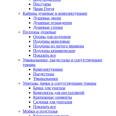
Писсуары
Чаши Генуя
Кабины душевые и комплектующие
Душевые двери
Душевые ограждения
Душевые стенки
Поддоны душевые
Опоры для поддонов
Поддоны акриловые
Поддоны из литого мрамора
Поддоны керамические
Показать все
Умывальники, пьедесталы и сопутствующие
товары
Комплектующие
Пьедесталы
Умывальники
Унитазы, бачки и сопутствующие товары
Бачки для унитаза
Комплекты для инсталляций
Крепежные элементы
Сиденья для унитазов
Показать все
Мойки и подстолья
Крепления для моек