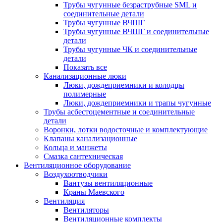
Трубы чугунные безраструбные SML и
соединительные детали
Трубы чугунные ВЧШГ
Трубы чугунные ВЧШГ и соединительные
детали
Трубы чугунные ЧК и соединительные
детали
Показать все
Канализационные люки
Люки, дождеприемники и колодцы
полимерные
Люки, дождеприемники и трапы чугунные
Трубы асбестоцементные и соединительные
детали
Воронки, лотки водосточные и комплектующие
Клапаны канализационные
Кольца и манжеты
Смазка сантехническая
Вентиляционное оборудование
Воздухоотводчики
Вантузы вентиляционные
Краны Маевского
Вентиляция
Вентиляторы
Вентиляционные комплекты