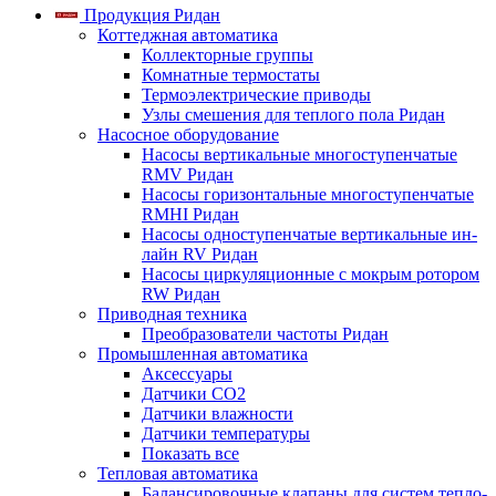
Продукция Ридан
Коттеджная автоматика
Коллекторные группы
Комнатные термостаты
Термоэлектрические приводы
Узлы смешения для теплого пола Ридан
Насосное оборудование
Насосы вертикальные многоступенчатые
RMV Ридан
Насосы горизонтальные многоступенчатые
RMHI Ридан
Насосы одноступенчатые вертикальные ин-
лайн RV Ридан
Насосы циркуляционные с мокрым ротором
RW Ридан
Приводная техника
Преобразователи частоты Ридан
Промышленная автоматика
Аксессуары
Датчики CO2
Датчики влажности
Датчики температуры
Показать все
Тепловая автоматика
Балансировочные клапаны для систем тепло-