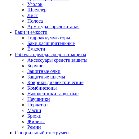
Уголок
Швеллер
Лист
Полоса
Арматура горячекатаная
Баки и емкости
Гидроаккумуляторы
Баки расширительные
Ёмкости
Рабочая одежда, средства защиты
Аксессуары средств защиты
Беруши
Защитные очки
Защитные шлемы
Коврики диэлектрические
Комбинезоны
Наколенники защитные
Наушники
Перчатки
Маски
Брюки
Жилеты
Ремни
Специальный инструмент