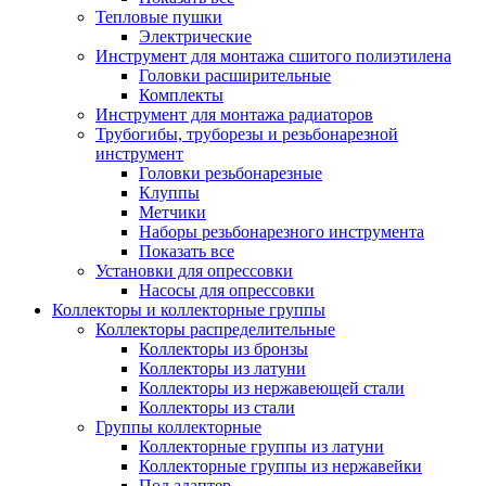
Тепловые пушки
Электрические
Инструмент для монтажа сшитого полиэтилена
Головки расширительные
Комплекты
Инструмент для монтажа радиаторов
Трубогибы, труборезы и резьбонарезной
инструмент
Головки резьбонарезные
Клуппы
Метчики
Наборы резьбонарезного инструмента
Показать все
Установки для опрессовки
Насосы для опрессовки
Коллекторы и коллекторные группы
Коллекторы распределительные
Коллекторы из бронзы
Коллекторы из латуни
Коллекторы из нержавеющей стали
Коллекторы из стали
Группы коллекторные
Коллекторные группы из латуни
Коллекторные группы из нержавейки
Под адаптер