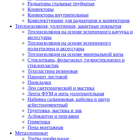
Радиаторы стальные трубчатые
Конвекторы
Конвекторы внутрипольные
Комплектующие для радиаторов и конвекторов
Теплоизоляция, уплотнения, защитные покрытия
Теплоизоляция на основе вспененного каучука и
аксессуары
Теплоизоляция на основе вспененного
полиэтилена и аксессуары
Теплоизоляция на основе минеральной ваты
Стеклоткань, фольгоизол, гидростеклоизол и
стеклопластик
Техпластина резиновая
Паронит листовой
Прокладки
Лен сантехнический и мастика
Лента ФУМ и нить уплотнительная
Набивка сальниковая, каболка и шнур
асбестоцементный
Грунтовка, мастика и лак
Асбокартон и пергамин
Герметики
Пена монтажная
Металлопрокат
Трубы профильные