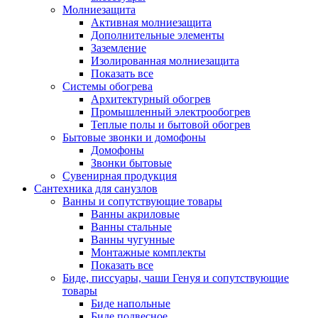
Молниезащита
Активная молниезащита
Дополнительные элементы
Заземление
Изолированная молниезащита
Показать все
Системы обогрева
Архитектурный обогрев
Промышленный электрообогрев
Теплые полы и бытовой обогрев
Бытовые звонки и домофоны
Домофоны
Звонки бытовые
Сувенирная продукция
Сантехника для санузлов
Ванны и сопутствующие товары
Ванны акриловые
Ванны стальные
Ванны чугунные
Монтажные комплекты
Показать все
Биде, писсуары, чаши Генуя и сопутствующие
товары
Биде напольные
Биде подвесное