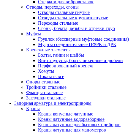
Стержни для вибровставок
Отводы, переходы, сгоны
Отводы стальные гнутые
Отводы стальные крутоизогнутые
Переходы стальные
Сгоны, бочата, резьбы и отрезки труб
Муфты
Грувлок (бессварные муфтовые соединения)
Муфты соединительные ПФРК и ДРК
Крепежные элементы
Болты, гайки и шайбы
Винт-шурупы, болты анкерные и дюбели
Перфорированный крепеж
Хомуты
Показать все
Опоры стальные
Тройники стальные
Фланцы стальные
Заглушки стальные
Запорная арматура и электроприводы
Краны
Краны конусные латунные
Краны латунные водоразборные
Краны латунные для бытовых приборов
Краны латунные для манометров