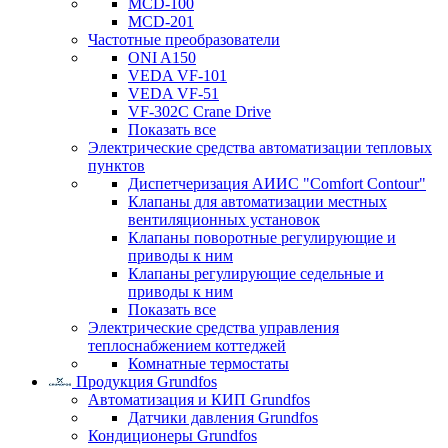
MCD-100
MCD-201
Частотные преобразователи
ONI A150
VEDA VF-101
VEDA VF-51
VF-302C Crane Drive
Показать все
Электрические средства автоматизации тепловых
пунктов
Диспетчеризация АИИС "Comfort Contour"
Клапаны для автоматизации местных
вентиляционных установок
Клапаны поворотные регулирующие и
приводы к ним
Клапаны регулирующие седельные и
приводы к ним
Показать все
Электрические средства управления
теплоснабжением коттеджей
Комнатные термостаты
Продукция Grundfos
Автоматизация и КИП Grundfos
Датчики давления Grundfos
Кондиционеры Grundfos