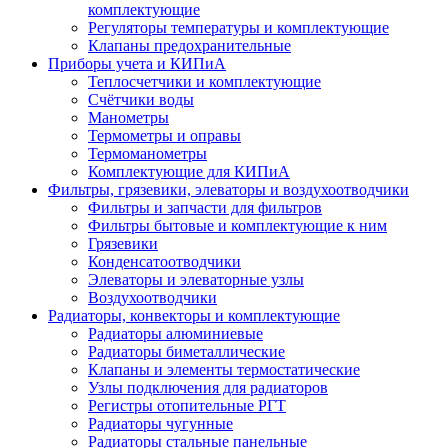
комплектующие
Регуляторы температуры и комплектующие
Клапаны предохранительные
Приборы учета и КИПиА
Теплосчетчики и комплектующие
Счётчики воды
Манометры
Термометры и оправы
Термоманометры
Комплектующие для КИПиА
Фильтры, грязевики, элеваторы и воздухоотводчики
Фильтры и запчасти для фильтров
Фильтры бытовые и комплектующие к ним
Грязевики
Конденсатоотводчики
Элеваторы и элеваторные узлы
Воздухоотводчики
Радиаторы, конвекторы и комплектующие
Радиаторы алюминиевые
Радиаторы биметаллические
Клапаны и элементы термостатические
Узлы подключения для радиаторов
Регистры отопительные РГТ
Радиаторы чугунные
Радиаторы стальные панельные