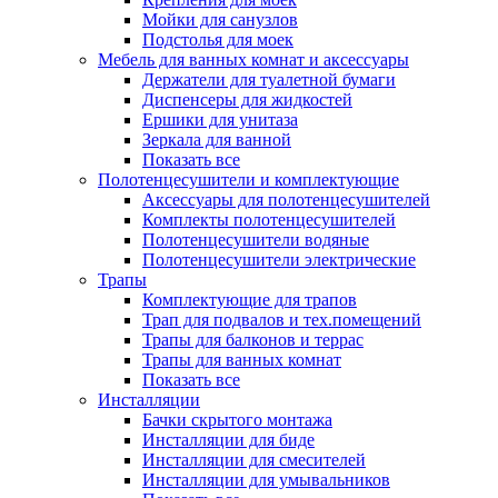
Мойки для санузлов
Подстолья для моек
Мебель для ванных комнат и аксессуары
Держатели для туалетной бумаги
Диспенсеры для жидкостей
Ершики для унитаза
Зеркала для ванной
Показать все
Полотенцесушители и комплектующие
Аксессуары для полотенцесушителей
Комплекты полотенцесушителей
Полотенцесушители водяные
Полотенцесушители электрические
Трапы
Комплектующие для трапов
Трап для подвалов и тех.помещений
Трапы для балконов и террас
Трапы для ванных комнат
Показать все
Инсталляции
Бачки скрытого монтажа
Инсталляции для биде
Инсталляции для смесителей
Инсталляции для умывальников