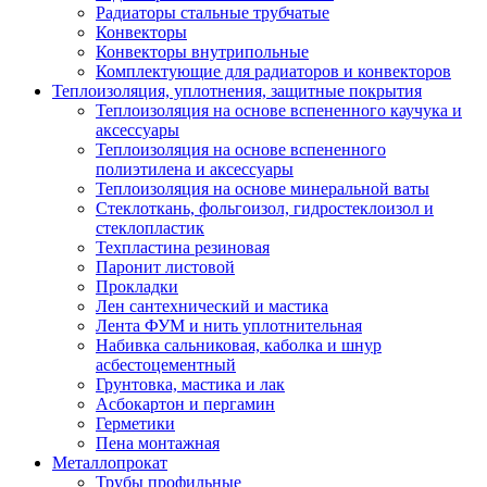
Радиаторы стальные трубчатые
Конвекторы
Конвекторы внутрипольные
Комплектующие для радиаторов и конвекторов
Теплоизоляция, уплотнения, защитные покрытия
Теплоизоляция на основе вспененного каучука и
аксессуары
Теплоизоляция на основе вспененного
полиэтилена и аксессуары
Теплоизоляция на основе минеральной ваты
Стеклоткань, фольгоизол, гидростеклоизол и
стеклопластик
Техпластина резиновая
Паронит листовой
Прокладки
Лен сантехнический и мастика
Лента ФУМ и нить уплотнительная
Набивка сальниковая, каболка и шнур
асбестоцементный
Грунтовка, мастика и лак
Асбокартон и пергамин
Герметики
Пена монтажная
Металлопрокат
Трубы профильные