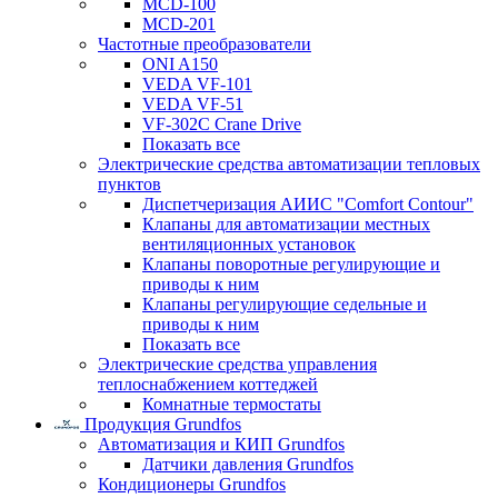
MCD-100
MCD-201
Частотные преобразователи
ONI A150
VEDA VF-101
VEDA VF-51
VF-302C Crane Drive
Показать все
Электрические средства автоматизации тепловых
пунктов
Диспетчеризация АИИС "Comfort Contour"
Клапаны для автоматизации местных
вентиляционных установок
Клапаны поворотные регулирующие и
приводы к ним
Клапаны регулирующие седельные и
приводы к ним
Показать все
Электрические средства управления
теплоснабжением коттеджей
Комнатные термостаты
Продукция Grundfos
Автоматизация и КИП Grundfos
Датчики давления Grundfos
Кондиционеры Grundfos