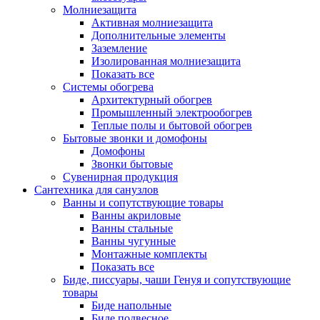
Молниезащита
Активная молниезащита
Дополнительные элементы
Заземление
Изолированная молниезащита
Показать все
Системы обогрева
Архитектурный обогрев
Промышленный электрообогрев
Теплые полы и бытовой обогрев
Бытовые звонки и домофоны
Домофоны
Звонки бытовые
Сувенирная продукция
Сантехника для санузлов
Ванны и сопутствующие товары
Ванны акриловые
Ванны стальные
Ванны чугунные
Монтажные комплекты
Показать все
Биде, писсуары, чаши Генуя и сопутствующие
товары
Биде напольные
Биде подвесное