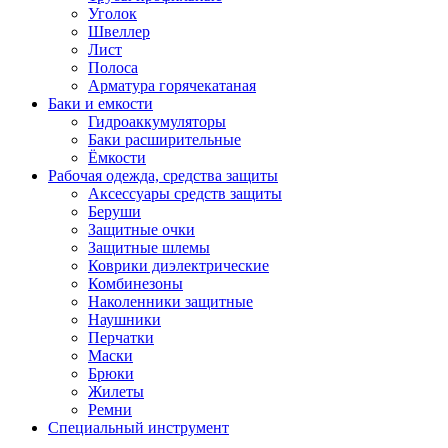
Уголок
Швеллер
Лист
Полоса
Арматура горячекатаная
Баки и емкости
Гидроаккумуляторы
Баки расширительные
Ёмкости
Рабочая одежда, средства защиты
Аксессуары средств защиты
Беруши
Защитные очки
Защитные шлемы
Коврики диэлектрические
Комбинезоны
Наколенники защитные
Наушники
Перчатки
Маски
Брюки
Жилеты
Ремни
Специальный инструмент