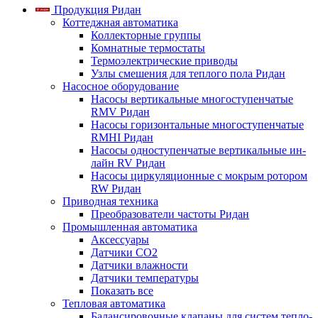
Продукция Ридан
Коттеджная автоматика
Коллекторные группы
Комнатные термостаты
Термоэлектрические приводы
Узлы смешения для теплого пола Ридан
Насосное оборудование
Насосы вертикальные многоступенчатые
RMV Ридан
Насосы горизонтальные многоступенчатые
RMHI Ридан
Насосы одноступенчатые вертикальные ин-
лайн RV Ридан
Насосы циркуляционные с мокрым ротором
RW Ридан
Приводная техника
Преобразователи частоты Ридан
Промышленная автоматика
Аксессуары
Датчики CO2
Датчики влажности
Датчики температуры
Показать все
Тепловая автоматика
Балансировочные клапаны для систем тепло-