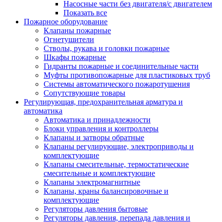
Насосные части без двигателя/с двигателем
Показать все
Пожарное оборудование
Клапаны пожарные
Огнетушители
Стволы, рукава и головки пожарные
Шкафы пожарные
Гидранты пожарные и соединительные части
Муфты противопожарные для пластиковых труб
Системы автоматического пожаротушения
Сопутствующие товары
Регулирующая, предохранительная арматура и
автоматика
Автоматика и принадлежности
Блоки управления и контроллеры
Клапаны и затворы обратные
Клапаны регулирующие, электроприводы и
комплектующие
Клапаны смесительные, термостатические
смесительные и комплектующие
Клапаны электромагнитные
Клапаны, краны балансировочные и
комплектующие
Регуляторы давления бытовые
Регуляторы давления, перепада давления и