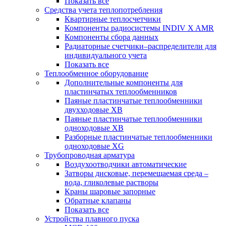
Показать все
Средства учета теплопотребления
Квартирные теплосчетчики
Компоненты радиосистемы INDIV X AMR
Компоненты сбора данных
Радиаторные счетчики–распределители для
индивидуального учета
Показать все
Теплообменное оборудование
Дополнительные компоненты для
пластинчатых теплообменников
Паяные пластинчатые теплообменники
двухходовые XB
Паяные пластинчатые теплообменники
одноходовые ХВ
Разборные пластинчатые теплообменники
одноходовые ХG
Трубопроводная арматура
Воздухоотводчики автоматические
Затворы дисковые, перемещаемая среда –
вода, гликолевые растворы
Краны шаровые запорные
Обратные клапаны
Показать все
Устройства плавного пуска