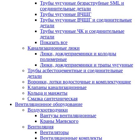
Трубы чугунные безраструбные SML и
соединительные детали
Трубы чугунные ВЧШГ
Трубы чугунные ВЧШГ и соединительные
детали
Трубы чугунные ЧК и соединительные
детали
Показать все
Канализационные люки
Люки, дождеприемники и колодцы
полимерные
Люки, дождеприемники и трапы чугунные
Трубы асбестоцементные и соединительные
детали
Воронки, лотки водосточные и комплектующие
Клапаны канализационные
Кольца и манжеты
Смазка сантехническая
Вентиляционное оборудование
Воздухоотводчики
Вантузы вентиляционные
Краны Маевского
Вентиляция
Вентиляторы
Вентиляционные комплекты