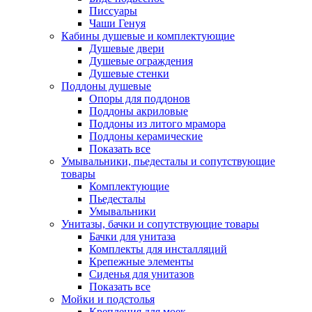
Писсуары
Чаши Генуя
Кабины душевые и комплектующие
Душевые двери
Душевые ограждения
Душевые стенки
Поддоны душевые
Опоры для поддонов
Поддоны акриловые
Поддоны из литого мрамора
Поддоны керамические
Показать все
Умывальники, пьедесталы и сопутствующие
товары
Комплектующие
Пьедесталы
Умывальники
Унитазы, бачки и сопутствующие товары
Бачки для унитаза
Комплекты для инсталляций
Крепежные элементы
Сиденья для унитазов
Показать все
Мойки и подстолья
Крепления для моек