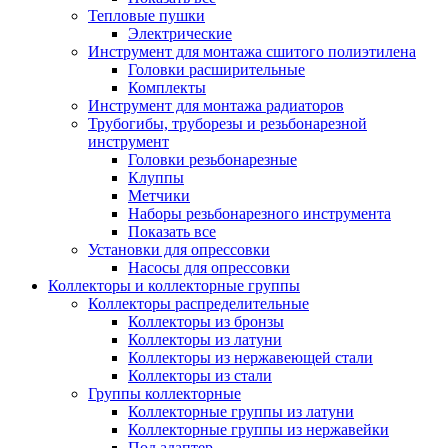
Тепловые пушки
Электрические
Инструмент для монтажа сшитого полиэтилена
Головки расширительные
Комплекты
Инструмент для монтажа радиаторов
Трубогибы, труборезы и резьбонарезной
инструмент
Головки резьбонарезные
Клуппы
Метчики
Наборы резьбонарезного инструмента
Показать все
Установки для опрессовки
Насосы для опрессовки
Коллекторы и коллекторные группы
Коллекторы распределительные
Коллекторы из бронзы
Коллекторы из латуни
Коллекторы из нержавеющей стали
Коллекторы из стали
Группы коллекторные
Коллекторные группы из латуни
Коллекторные группы из нержавейки
Под адаптер