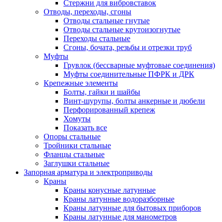
Стержни для вибровставок
Отводы, переходы, сгоны
Отводы стальные гнутые
Отводы стальные крутоизогнутые
Переходы стальные
Сгоны, бочата, резьбы и отрезки труб
Муфты
Грувлок (бессварные муфтовые соединения)
Муфты соединительные ПФРК и ДРК
Крепежные элементы
Болты, гайки и шайбы
Винт-шурупы, болты анкерные и дюбели
Перфорированный крепеж
Хомуты
Показать все
Опоры стальные
Тройники стальные
Фланцы стальные
Заглушки стальные
Запорная арматура и электроприводы
Краны
Краны конусные латунные
Краны латунные водоразборные
Краны латунные для бытовых приборов
Краны латунные для манометров