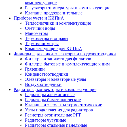
комплектующие
Регуляторы температуры и комплектующие
Клапаны предохранительные
Приборы учета и КИПиА
Теплосчетчики и комплектующие
Счётчики воды
Манометры
Термометры и оправы
Термоманометры
Комплектующие для КИПиА
Фильтры, грязевики, элеваторы и воздухоотводчики
Фильтры и запчасти для фильтров
Фильтры бытовые и комплектующие к ним
Грязевики
Конденсатоотводчики
Элеваторы и элеваторные узлы
Воздухоотводчики
Радиаторы, конвекторы и комплектующие
Радиаторы алюминиевые
Радиаторы биметаллические
Клапаны и элементы термостатические
Узлы подключения для радиаторов
Регистры отопительные РГТ
Радиаторы чугунные
Радиаторы стальные панельные