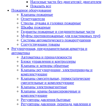
Насосные части без двигателя/с двигателем
Показать все
Пожарное оборудование
Клапаны пожарные
Огнетушители
Стволы, рукава и головки пожарные
Шкафы пожарные
Гидранты пожарные и соединительные части
Муфты противопожарные для пластиковых труб
Системы автоматического пожаротушения
Сопутствующие товары
Регулирующая, предохранительная арматура и
автоматика
Автоматика и принадлежности
Блоки управления и контроллеры
Клапаны и затворы обратные
Клапаны регулирующие, электроприводы и
комплектующие
Клапаны смесительные, термостатические
смесительные и комплектующие
Клапаны электромагнитные
Клапаны, краны балансировочные и
комплектующие
Регуляторы давления бытовые
Регуляторы давления, перепада давления и