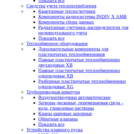
Показать все
Средства учета теплопотребления
Квартирные теплосчетчики
Компоненты радиосистемы INDIV X AMR
Компоненты сбора данных
Радиаторные счетчики–распределители для
индивидуального учета
Показать все
Теплообменное оборудование
Дополнительные компоненты для
пластинчатых теплообменников
Паяные пластинчатые теплообменники
двухходовые XB
Паяные пластинчатые теплообменники
одноходовые ХВ
Разборные пластинчатые теплообменники
одноходовые ХG
Трубопроводная арматура
Воздухоотводчики автоматические
Затворы дисковые, перемещаемая среда –
вода, гликолевые растворы
Краны шаровые запорные
Обратные клапаны
Показать все
Устройства плавного пуска