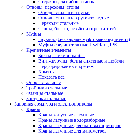
Стержни для вибровставок
Отводы, переходы, сгоны
Отводы стальные гнутые
Отводы стальные крутоизогнутые
Переходы стальные
Сгоны, бочата, резьбы и отрезки труб
Муфты
Грувлок (бессварные муфтовые соединения)
Муфты соединительные ПФРК и ДРК
Крепежные элементы
Болты, гайки и шайбы
Винт-шурупы, болты анкерные и дюбели
Перфорированный крепеж
Хомуты
Показать все
Опоры стальные
Тройники стальные
Фланцы стальные
Заглушки стальные
Запорная арматура и электроприводы
Краны
Краны конусные латунные
Краны латунные водоразборные
Краны латунные для бытовых приборов
Краны латунные для манометров