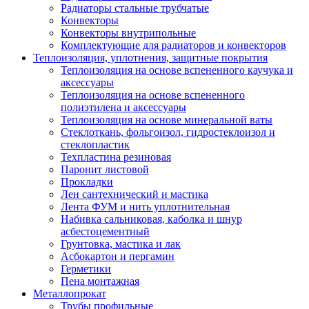
Радиаторы стальные трубчатые
Конвекторы
Конвекторы внутрипольные
Комплектующие для радиаторов и конвекторов
Теплоизоляция, уплотнения, защитные покрытия
Теплоизоляция на основе вспененного каучука и
аксессуары
Теплоизоляция на основе вспененного
полиэтилена и аксессуары
Теплоизоляция на основе минеральной ваты
Стеклоткань, фольгоизол, гидростеклоизол и
стеклопластик
Техпластина резиновая
Паронит листовой
Прокладки
Лен сантехнический и мастика
Лента ФУМ и нить уплотнительная
Набивка сальниковая, каболка и шнур
асбестоцементный
Грунтовка, мастика и лак
Асбокартон и пергамин
Герметики
Пена монтажная
Металлопрокат
Трубы профильные