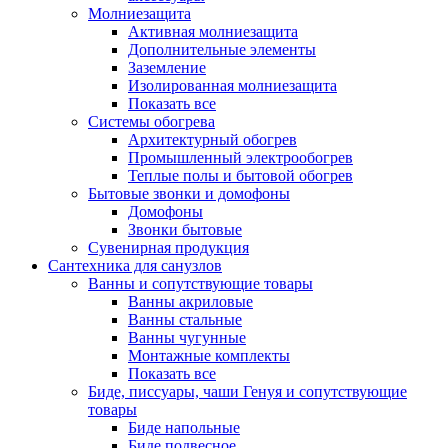
Молниезащита
Активная молниезащита
Дополнительные элементы
Заземление
Изолированная молниезащита
Показать все
Системы обогрева
Архитектурный обогрев
Промышленный электрообогрев
Теплые полы и бытовой обогрев
Бытовые звонки и домофоны
Домофоны
Звонки бытовые
Сувенирная продукция
Сантехника для санузлов
Ванны и сопутствующие товары
Ванны акриловые
Ванны стальные
Ванны чугунные
Монтажные комплекты
Показать все
Биде, писсуары, чаши Генуя и сопутствующие
товары
Биде напольные
Биде подвесное