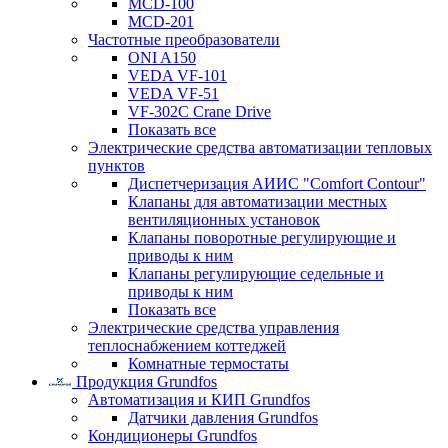
MCD-100
MCD-201
Частотные преобразователи
ONI A150
VEDA VF-101
VEDA VF-51
VF-302C Crane Drive
Показать все
Электрические средства автоматизации тепловых
пунктов
Диспетчеризация АИИС "Comfort Contour"
Клапаны для автоматизации местных
вентиляционных установок
Клапаны поворотные регулирующие и
приводы к ним
Клапаны регулирующие седельные и
приводы к ним
Показать все
Электрические средства управления
теплоснабжением коттеджей
Комнатные термостаты
Продукция Grundfos
Автоматизация и КИП Grundfos
Датчики давления Grundfos
Кондиционеры Grundfos