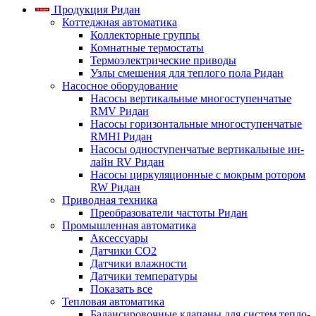
Продукция Ридан
Коттеджная автоматика
Коллекторные группы
Комнатные термостаты
Термоэлектрические приводы
Узлы смешения для теплого пола Ридан
Насосное оборудование
Насосы вертикальные многоступенчатые
RMV Ридан
Насосы горизонтальные многоступенчатые
RMHI Ридан
Насосы одноступенчатые вертикальные ин-
лайн RV Ридан
Насосы циркуляционные с мокрым ротором
RW Ридан
Приводная техника
Преобразователи частоты Ридан
Промышленная автоматика
Аксессуары
Датчики CO2
Датчики влажности
Датчики температуры
Показать все
Тепловая автоматика
Балансировочные клапаны для систем тепло-