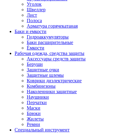
Уголок
Швеллер
Лист
Полоса
Арматура горячекатаная
Баки и емкости
Гидроаккумуляторы
Баки расширительные
Ёмкости
Рабочая одежда, средства защиты
Аксессуары средств защиты
Беруши
Защитные очки
Защитные шлемы
Коврики диэлектрические
Комбинезоны
Наколенники защитные
Наушники
Перчатки
Маски
Брюки
Жилеты
Ремни
Специальный инструмент