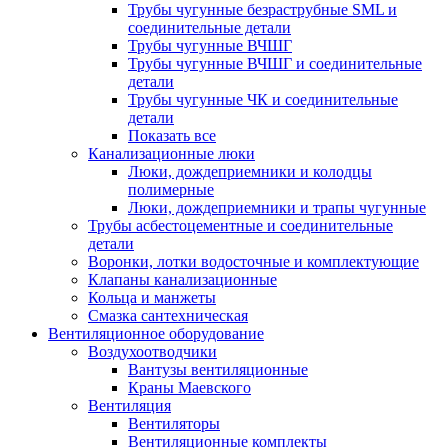
Трубы чугунные безраструбные SML и
соединительные детали
Трубы чугунные ВЧШГ
Трубы чугунные ВЧШГ и соединительные
детали
Трубы чугунные ЧК и соединительные
детали
Показать все
Канализационные люки
Люки, дождеприемники и колодцы
полимерные
Люки, дождеприемники и трапы чугунные
Трубы асбестоцементные и соединительные
детали
Воронки, лотки водосточные и комплектующие
Клапаны канализационные
Кольца и манжеты
Смазка сантехническая
Вентиляционное оборудование
Воздухоотводчики
Вантузы вентиляционные
Краны Маевского
Вентиляция
Вентиляторы
Вентиляционные комплекты