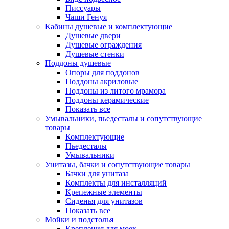
Писсуары
Чаши Генуя
Кабины душевые и комплектующие
Душевые двери
Душевые ограждения
Душевые стенки
Поддоны душевые
Опоры для поддонов
Поддоны акриловые
Поддоны из литого мрамора
Поддоны керамические
Показать все
Умывальники, пьедесталы и сопутствующие
товары
Комплектующие
Пьедесталы
Умывальники
Унитазы, бачки и сопутствующие товары
Бачки для унитаза
Комплекты для инсталляций
Крепежные элементы
Сиденья для унитазов
Показать все
Мойки и подстолья
Крепления для моек