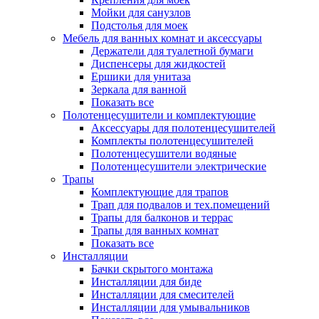
Мойки для санузлов
Подстолья для моек
Мебель для ванных комнат и аксессуары
Держатели для туалетной бумаги
Диспенсеры для жидкостей
Ершики для унитаза
Зеркала для ванной
Показать все
Полотенцесушители и комплектующие
Аксессуары для полотенцесушителей
Комплекты полотенцесушителей
Полотенцесушители водяные
Полотенцесушители электрические
Трапы
Комплектующие для трапов
Трап для подвалов и тех.помещений
Трапы для балконов и террас
Трапы для ванных комнат
Показать все
Инсталляции
Бачки скрытого монтажа
Инсталляции для биде
Инсталляции для смесителей
Инсталляции для умывальников