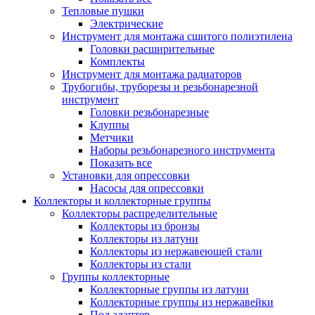
Тепловые пушки
Электрические
Инструмент для монтажа сшитого полиэтилена
Головки расширительные
Комплекты
Инструмент для монтажа радиаторов
Трубогибы, труборезы и резьбонарезной
инструмент
Головки резьбонарезные
Клуппы
Метчики
Наборы резьбонарезного инструмента
Показать все
Установки для опрессовки
Насосы для опрессовки
Коллекторы и коллекторные группы
Коллекторы распределительные
Коллекторы из бронзы
Коллекторы из латуни
Коллекторы из нержавеющей стали
Коллекторы из стали
Группы коллекторные
Коллекторные группы из латуни
Коллекторные группы из нержавейки
Под адаптер