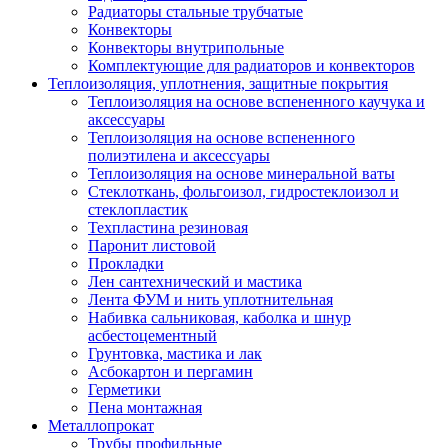
Радиаторы стальные трубчатые
Конвекторы
Конвекторы внутрипольные
Комплектующие для радиаторов и конвекторов
Теплоизоляция, уплотнения, защитные покрытия
Теплоизоляция на основе вспененного каучука и
аксессуары
Теплоизоляция на основе вспененного
полиэтилена и аксессуары
Теплоизоляция на основе минеральной ваты
Стеклоткань, фольгоизол, гидростеклоизол и
стеклопластик
Техпластина резиновая
Паронит листовой
Прокладки
Лен сантехнический и мастика
Лента ФУМ и нить уплотнительная
Набивка сальниковая, каболка и шнур
асбестоцементный
Грунтовка, мастика и лак
Асбокартон и пергамин
Герметики
Пена монтажная
Металлопрокат
Трубы профильные