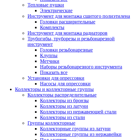
Тепловые пушки
Электрические
Инструмент для монтажа сшитого полиэтилена
Головки расширительные
Комплекты
Инструмент для монтажа радиаторов
Трубогибы, труборезы и резьбонарезной
инструмент
Головки резьбонарезные
Клуппы
Метчики
Наборы резьбонарезного инструмента
Показать все
Установки для опрессовки
Насосы для опрессовки
Коллекторы и коллекторные группы
Коллекторы распределительные
Коллекторы из бронзы
Коллекторы из латуни
Коллекторы из нержавеющей стали
Коллекторы из стали
Группы коллекторные
Коллекторные группы из латуни
Коллекторные группы из нержавейки
Под адаптер