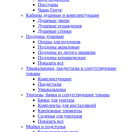
Писсуары
Чаши Генуя
Кабины душевые и комплектующие
Душевые двери
Душевые ограждения
Душевые стенки
Поддоны душевые
Опоры для поддонов
Поддоны акриловые
Поддоны из литого мрамора
Поддоны керамические
Показать все
Умывальники, пьедесталы и сопутствующие
товары
Комплектующие
Пьедесталы
Умывальники
Унитазы, бачки и сопутствующие товары
Бачки для унитаза
Комплекты для инсталляций
Крепежные элементы
Сиденья для унитазов
Показать все
Мойки и подстолья
Крепления для моек