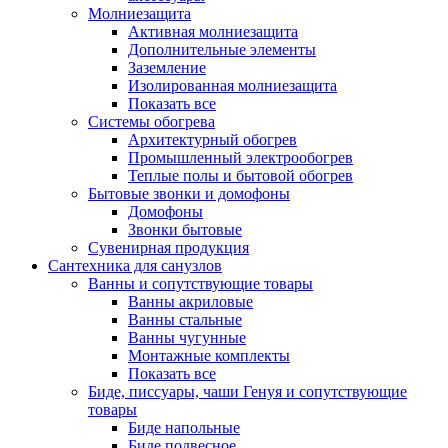
Молниезащита
Активная молниезащита
Дополнительные элементы
Заземление
Изолированная молниезащита
Показать все
Системы обогрева
Архитектурный обогрев
Промышленный электрообогрев
Теплые полы и бытовой обогрев
Бытовые звонки и домофоны
Домофоны
Звонки бытовые
Сувенирная продукция
Сантехника для санузлов
Ванны и сопутствующие товары
Ванны акриловые
Ванны стальные
Ванны чугунные
Монтажные комплекты
Показать все
Биде, писсуары, чаши Генуя и сопутствующие
товары
Биде напольные
Биде подвесное