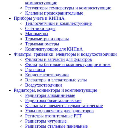
комплектующие
Регуляторы температуры и комплектующие
Клапаны предохранительные
Приборы учета и КИПиА
Теплосчетчики и комплектующие
Счётчики воды
Манометры
Термометры и оправы
Термоманометры
Комплектующие для КИПиА
Фильтры, грязевики, элеваторы и воздухоотводчики
Фильтры и запчасти для фильтров
Фильтры бытовые и комплектующие к ним
Грязевики
Конденсатоотводчики
Элеваторы и элеваторные узлы
Воздухоотводчики
Радиаторы, конвекторы и комплектующие
Радиаторы алюминиевые
Радиаторы биметаллические
Клапаны и элементы термостатические
Узлы подключения для радиаторов
Регистры отопительные РГТ
Радиаторы чугунные
Радиаторы стальные панельные