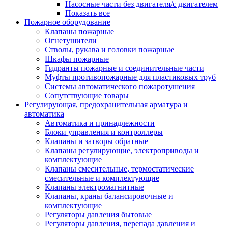
Насосные части без двигателя/с двигателем
Показать все
Пожарное оборудование
Клапаны пожарные
Огнетушители
Стволы, рукава и головки пожарные
Шкафы пожарные
Гидранты пожарные и соединительные части
Муфты противопожарные для пластиковых труб
Системы автоматического пожаротушения
Сопутствующие товары
Регулирующая, предохранительная арматура и
автоматика
Автоматика и принадлежности
Блоки управления и контроллеры
Клапаны и затворы обратные
Клапаны регулирующие, электроприводы и
комплектующие
Клапаны смесительные, термостатические
смесительные и комплектующие
Клапаны электромагнитные
Клапаны, краны балансировочные и
комплектующие
Регуляторы давления бытовые
Регуляторы давления, перепада давления и