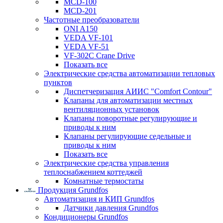
MCD-100
MCD-201
Частотные преобразователи
ONI A150
VEDA VF-101
VEDA VF-51
VF-302C Crane Drive
Показать все
Электрические средства автоматизации тепловых
пунктов
Диспетчеризация АИИС "Comfort Contour"
Клапаны для автоматизации местных
вентиляционных установок
Клапаны поворотные регулирующие и
приводы к ним
Клапаны регулирующие седельные и
приводы к ним
Показать все
Электрические средства управления
теплоснабжением коттеджей
Комнатные термостаты
Продукция Grundfos
Автоматизация и КИП Grundfos
Датчики давления Grundfos
Кондиционеры Grundfos