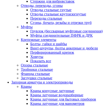
Стержни для вибровставок
Отводы, переходы, сгоны
Отводы стальные гнутые
Отводы стальные крутоизогнутые
Переходы стальные
Сгоны, бочата, резьбы и отрезки труб
Муфты
Грувлок (бессварные муфтовые соединения)
Муфты соединительные ПФРК и ДРК
Крепежные элементы
Болты, гайки и шайбы
Винт-шурупы, болты анкерные и дюбели
Перфорированный крепеж
Хомуты
Показать все
Опоры стальные
Тройники стальные
Фланцы стальные
Заглушки стальные
Запорная арматура и электроприводы
Краны
Краны конусные латунные
Краны латунные водоразборные
Краны латунные для бытовых приборов
Краны латунные для манометров