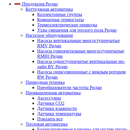
Продукция Ридан
Коттеджная автоматика
Коллекторные группы
Комнатные термостаты
Термоэлектрические приводы
Узлы смешения для теплого пола Ридан
Насосное оборудование
Насосы вертикальные многоступенчатые
RMV Ридан
Насосы горизонтальные многоступенчатые
RMHI Ридан
Насосы одноступенчатые вертикальные ин-
лайн RV Ридан
Насосы циркуляционные с мокрым ротором
RW Ридан
Приводная техника
Преобразователи частоты Ридан
Промышленная автоматика
Аксессуары
Датчики CO2
Датчики влажности
Датчики температуры
Показать все
Тепловая автоматика
Балансировочные клапаны для систем тепло-