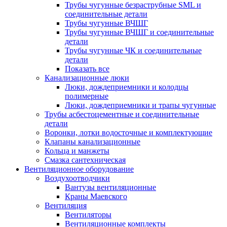
Трубы чугунные безраструбные SML и
соединительные детали
Трубы чугунные ВЧШГ
Трубы чугунные ВЧШГ и соединительные
детали
Трубы чугунные ЧК и соединительные
детали
Показать все
Канализационные люки
Люки, дождеприемники и колодцы
полимерные
Люки, дождеприемники и трапы чугунные
Трубы асбестоцементные и соединительные
детали
Воронки, лотки водосточные и комплектующие
Клапаны канализационные
Кольца и манжеты
Смазка сантехническая
Вентиляционное оборудование
Воздухоотводчики
Вантузы вентиляционные
Краны Маевского
Вентиляция
Вентиляторы
Вентиляционные комплекты