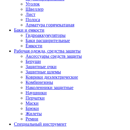
Уголок
Швеллер
Лист
Полоса
Арматура горячекатаная
Баки и емкости
Гидроаккумуляторы
Баки расширительные
Ёмкости
Рабочая одежда, средства защиты
Аксессуары средств защиты
Беруши
Защитные очки
Защитные шлемы
Коврики диэлектрические
Комбинезоны
Наколенники защитные
Наушники
Перчатки
Маски
Брюки
Жилеты
Ремни
Специальный инструмент