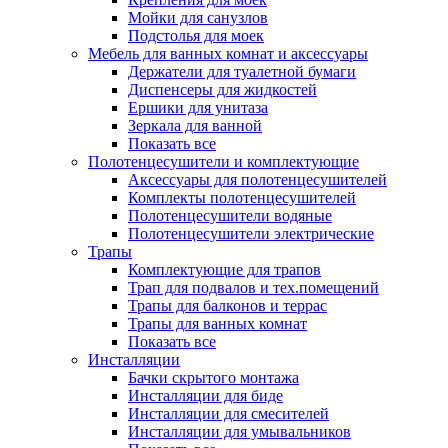
Мойки для санузлов
Подстолья для моек
Мебель для ванных комнат и аксессуары
Держатели для туалетной бумаги
Диспенсеры для жидкостей
Ершики для унитаза
Зеркала для ванной
Показать все
Полотенцесушители и комплектующие
Аксессуары для полотенцесушителей
Комплекты полотенцесушителей
Полотенцесушители водяные
Полотенцесушители электрические
Трапы
Комплектующие для трапов
Трап для подвалов и тех.помещений
Трапы для балконов и террас
Трапы для ванных комнат
Показать все
Инсталляции
Бачки скрытого монтажа
Инсталляции для биде
Инсталляции для смесителей
Инсталляции для умывальников