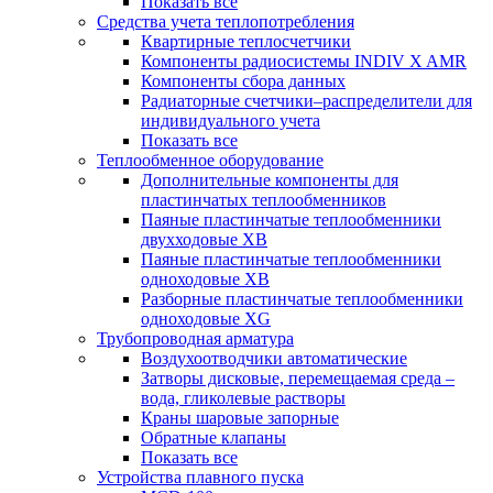
Показать все
Средства учета теплопотребления
Квартирные теплосчетчики
Компоненты радиосистемы INDIV X AMR
Компоненты сбора данных
Радиаторные счетчики–распределители для
индивидуального учета
Показать все
Теплообменное оборудование
Дополнительные компоненты для
пластинчатых теплообменников
Паяные пластинчатые теплообменники
двухходовые XB
Паяные пластинчатые теплообменники
одноходовые ХВ
Разборные пластинчатые теплообменники
одноходовые ХG
Трубопроводная арматура
Воздухоотводчики автоматические
Затворы дисковые, перемещаемая среда –
вода, гликолевые растворы
Краны шаровые запорные
Обратные клапаны
Показать все
Устройства плавного пуска