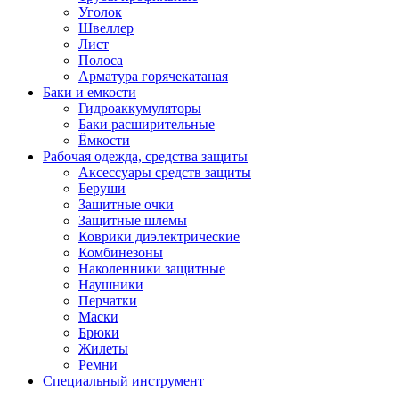
Уголок
Швеллер
Лист
Полоса
Арматура горячекатаная
Баки и емкости
Гидроаккумуляторы
Баки расширительные
Ёмкости
Рабочая одежда, средства защиты
Аксессуары средств защиты
Беруши
Защитные очки
Защитные шлемы
Коврики диэлектрические
Комбинезоны
Наколенники защитные
Наушники
Перчатки
Маски
Брюки
Жилеты
Ремни
Специальный инструмент