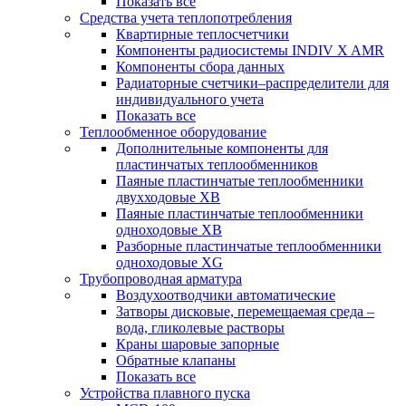
Показать все
Средства учета теплопотребления
Квартирные теплосчетчики
Компоненты радиосистемы INDIV X AMR
Компоненты сбора данных
Радиаторные счетчики–распределители для
индивидуального учета
Показать все
Теплообменное оборудование
Дополнительные компоненты для
пластинчатых теплообменников
Паяные пластинчатые теплообменники
двухходовые XB
Паяные пластинчатые теплообменники
одноходовые ХВ
Разборные пластинчатые теплообменники
одноходовые ХG
Трубопроводная арматура
Воздухоотводчики автоматические
Затворы дисковые, перемещаемая среда –
вода, гликолевые растворы
Краны шаровые запорные
Обратные клапаны
Показать все
Устройства плавного пуска