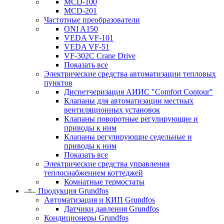
MCD-100
MCD-201
Частотные преобразователи
ONI A150
VEDA VF-101
VEDA VF-51
VF-302C Crane Drive
Показать все
Электрические средства автоматизации тепловых
пунктов
Диспетчеризация АИИС "Comfort Contour"
Клапаны для автоматизации местных
вентиляционных установок
Клапаны поворотные регулирующие и
приводы к ним
Клапаны регулирующие седельные и
приводы к ним
Показать все
Электрические средства управления
теплоснабжением коттеджей
Комнатные термостаты
Продукция Grundfos
Автоматизация и КИП Grundfos
Датчики давления Grundfos
Кондиционеры Grundfos