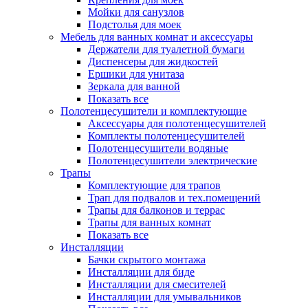
Мойки для санузлов
Подстолья для моек
Мебель для ванных комнат и аксессуары
Держатели для туалетной бумаги
Диспенсеры для жидкостей
Ершики для унитаза
Зеркала для ванной
Показать все
Полотенцесушители и комплектующие
Аксессуары для полотенцесушителей
Комплекты полотенцесушителей
Полотенцесушители водяные
Полотенцесушители электрические
Трапы
Комплектующие для трапов
Трап для подвалов и тех.помещений
Трапы для балконов и террас
Трапы для ванных комнат
Показать все
Инсталляции
Бачки скрытого монтажа
Инсталляции для биде
Инсталляции для смесителей
Инсталляции для умывальников