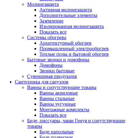
Молниезащита
Активная молниезащита
Дополнительные элементы
Заземление
Изолированная молниезащита
Показать все
Системы обогрева
Архитектурный обогрев
Промышленный электрообогрев
Теплые полы и бытовой обогрев
Бытовые звонки и домофоны
Домофоны
Звонки бытовые
Сувенирная продукция
Сантехника для санузлов
Ванны и сопутствующие товары
Ванны акриловые
Ванны стальные
Ванны чугунные
Монтажные комплекты
Показать все
Биде, писсуары, чаши Генуя и сопутствующие
товары
Биде напольные
Биде подвесное