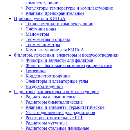
комплектующие
Регуляторы температуры и комплектующие
Клапаны предохранительные
Приборы учета и КИПиА
Теплосчетчики и комплектующие
Счётчики воды
Манометры
Термометры и оправы
Термоманометры
Комплектующие для КИПиА
Фильтры, грязевики, элеваторы и воздухоотводчики
Фильтры и запчасти для фильтров
Фильтры бытовые и комплектующие к ним
Грязевики
Конденсатоотводчики
Элеваторы и элеваторные узлы
Воздухоотводчики
Радиаторы, конвекторы и комплектующие
Радиаторы алюминиевые
Радиаторы биметаллические
Клапаны и элементы термостатические
Узлы подключения для радиаторов
Регистры отопительные РГТ
Радиаторы чугунные
Радиаторы стальные панельные