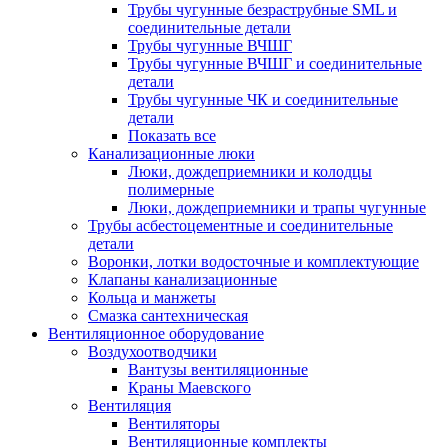
Трубы чугунные безраструбные SML и
соединительные детали
Трубы чугунные ВЧШГ
Трубы чугунные ВЧШГ и соединительные
детали
Трубы чугунные ЧК и соединительные
детали
Показать все
Канализационные люки
Люки, дождеприемники и колодцы
полимерные
Люки, дождеприемники и трапы чугунные
Трубы асбестоцементные и соединительные
детали
Воронки, лотки водосточные и комплектующие
Клапаны канализационные
Кольца и манжеты
Смазка сантехническая
Вентиляционное оборудование
Воздухоотводчики
Вантузы вентиляционные
Краны Маевского
Вентиляция
Вентиляторы
Вентиляционные комплекты