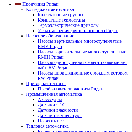
Продукция Ридан
Коттеджная автоматика
Коллекторные группы
Комнатные термостаты
Термоэлектрические приводы
Узлы смешения для теплого пола Ридан
Насосное оборудование
Насосы вертикальные многоступенчатые
RMV Ридан
Насосы горизонтальные многоступенчатые
RMHI Ридан
Насосы одноступенчатые вертикальные ин-
лайн RV Ридан
Насосы циркуляционные с мокрым ротором
RW Ридан
Приводная техника
Преобразователи частоты Ридан
Промышленная автоматика
Аксессуары
Датчики CO2
Датчики влажности
Датчики температуры
Показать все
Тепловая автоматика
Балансировочные клапаны для систем тепло-