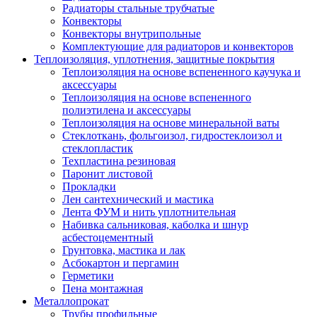
Радиаторы стальные трубчатые
Конвекторы
Конвекторы внутрипольные
Комплектующие для радиаторов и конвекторов
Теплоизоляция, уплотнения, защитные покрытия
Теплоизоляция на основе вспененного каучука и
аксессуары
Теплоизоляция на основе вспененного
полиэтилена и аксессуары
Теплоизоляция на основе минеральной ваты
Стеклоткань, фольгоизол, гидростеклоизол и
стеклопластик
Техпластина резиновая
Паронит листовой
Прокладки
Лен сантехнический и мастика
Лента ФУМ и нить уплотнительная
Набивка сальниковая, каболка и шнур
асбестоцементный
Грунтовка, мастика и лак
Асбокартон и пергамин
Герметики
Пена монтажная
Металлопрокат
Трубы профильные