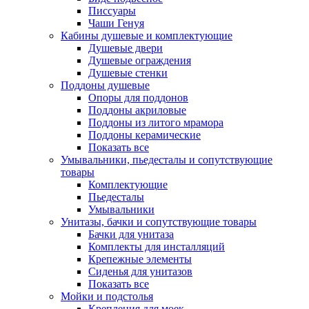
Писсуары
Чаши Генуя
Кабины душевые и комплектующие
Душевые двери
Душевые ограждения
Душевые стенки
Поддоны душевые
Опоры для поддонов
Поддоны акриловые
Поддоны из литого мрамора
Поддоны керамические
Показать все
Умывальники, пьедесталы и сопутствующие
товары
Комплектующие
Пьедесталы
Умывальники
Унитазы, бачки и сопутствующие товары
Бачки для унитаза
Комплекты для инсталляций
Крепежные элементы
Сиденья для унитазов
Показать все
Мойки и подстолья
Крепления для моек