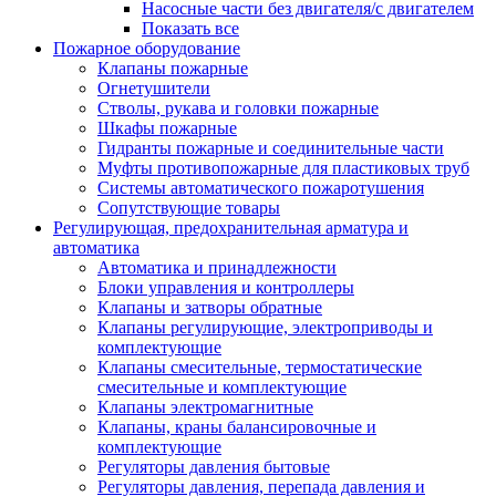
Насосные части без двигателя/с двигателем
Показать все
Пожарное оборудование
Клапаны пожарные
Огнетушители
Стволы, рукава и головки пожарные
Шкафы пожарные
Гидранты пожарные и соединительные части
Муфты противопожарные для пластиковых труб
Системы автоматического пожаротушения
Сопутствующие товары
Регулирующая, предохранительная арматура и
автоматика
Автоматика и принадлежности
Блоки управления и контроллеры
Клапаны и затворы обратные
Клапаны регулирующие, электроприводы и
комплектующие
Клапаны смесительные, термостатические
смесительные и комплектующие
Клапаны электромагнитные
Клапаны, краны балансировочные и
комплектующие
Регуляторы давления бытовые
Регуляторы давления, перепада давления и