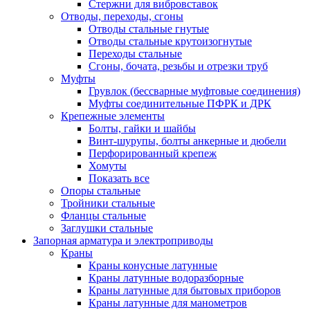
Стержни для вибровставок
Отводы, переходы, сгоны
Отводы стальные гнутые
Отводы стальные крутоизогнутые
Переходы стальные
Сгоны, бочата, резьбы и отрезки труб
Муфты
Грувлок (бессварные муфтовые соединения)
Муфты соединительные ПФРК и ДРК
Крепежные элементы
Болты, гайки и шайбы
Винт-шурупы, болты анкерные и дюбели
Перфорированный крепеж
Хомуты
Показать все
Опоры стальные
Тройники стальные
Фланцы стальные
Заглушки стальные
Запорная арматура и электроприводы
Краны
Краны конусные латунные
Краны латунные водоразборные
Краны латунные для бытовых приборов
Краны латунные для манометров