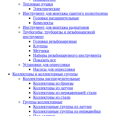
Тепловые пушки
Электрические
Инструмент для монтажа сшитого полиэтилена
Головки расширительные
Комплекты
Инструмент для монтажа радиаторов
Трубогибы, труборезы и резьбонарезной
инструмент
Головки резьбонарезные
Клуппы
Метчики
Наборы резьбонарезного инструмента
Показать все
Установки для опрессовки
Насосы для опрессовки
Коллекторы и коллекторные группы
Коллекторы распределительные
Коллекторы из бронзы
Коллекторы из латуни
Коллекторы из нержавеющей стали
Коллекторы из стали
Группы коллекторные
Коллекторные группы из латуни
Коллекторные группы из нержавейки
Под адаптер