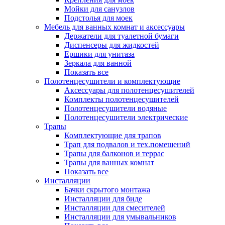
Мойки для санузлов
Подстолья для моек
Мебель для ванных комнат и аксессуары
Держатели для туалетной бумаги
Диспенсеры для жидкостей
Ершики для унитаза
Зеркала для ванной
Показать все
Полотенцесушители и комплектующие
Аксессуары для полотенцесушителей
Комплекты полотенцесушителей
Полотенцесушители водяные
Полотенцесушители электрические
Трапы
Комплектующие для трапов
Трап для подвалов и тех.помещений
Трапы для балконов и террас
Трапы для ванных комнат
Показать все
Инсталляции
Бачки скрытого монтажа
Инсталляции для биде
Инсталляции для смесителей
Инсталляции для умывальников