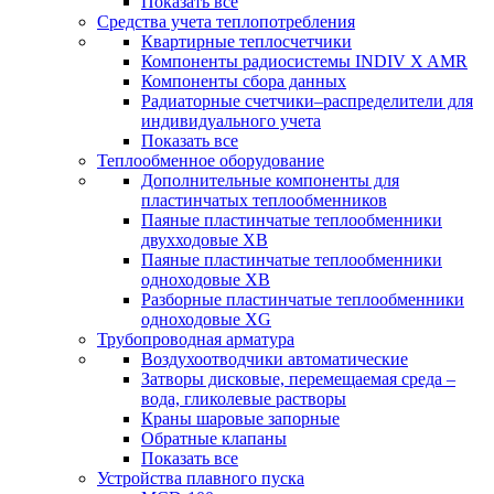
Показать все
Средства учета теплопотребления
Квартирные теплосчетчики
Компоненты радиосистемы INDIV X AMR
Компоненты сбора данных
Радиаторные счетчики–распределители для
индивидуального учета
Показать все
Теплообменное оборудование
Дополнительные компоненты для
пластинчатых теплообменников
Паяные пластинчатые теплообменники
двухходовые XB
Паяные пластинчатые теплообменники
одноходовые ХВ
Разборные пластинчатые теплообменники
одноходовые ХG
Трубопроводная арматура
Воздухоотводчики автоматические
Затворы дисковые, перемещаемая среда –
вода, гликолевые растворы
Краны шаровые запорные
Обратные клапаны
Показать все
Устройства плавного пуска