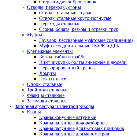
Стержни для вибровставок
Отводы, переходы, сгоны
Отводы стальные гнутые
Отводы стальные крутоизогнутые
Переходы стальные
Сгоны, бочата, резьбы и отрезки труб
Муфты
Грувлок (бессварные муфтовые соединения)
Муфты соединительные ПФРК и ДРК
Крепежные элементы
Болты, гайки и шайбы
Винт-шурупы, болты анкерные и дюбели
Перфорированный крепеж
Хомуты
Показать все
Опоры стальные
Тройники стальные
Фланцы стальные
Заглушки стальные
Запорная арматура и электроприводы
Краны
Краны конусные латунные
Краны латунные водоразборные
Краны латунные для бытовых приборов
Краны латунные для манометров