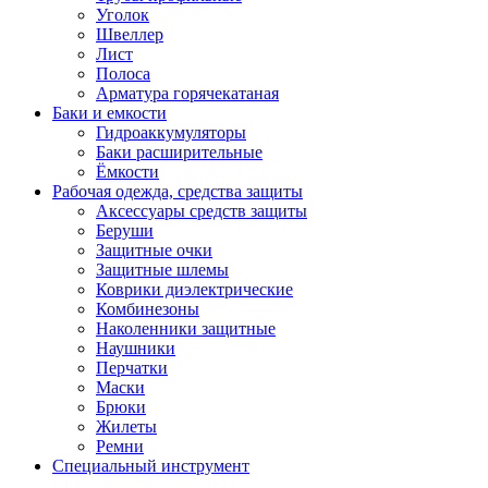
Уголок
Швеллер
Лист
Полоса
Арматура горячекатаная
Баки и емкости
Гидроаккумуляторы
Баки расширительные
Ёмкости
Рабочая одежда, средства защиты
Аксессуары средств защиты
Беруши
Защитные очки
Защитные шлемы
Коврики диэлектрические
Комбинезоны
Наколенники защитные
Наушники
Перчатки
Маски
Брюки
Жилеты
Ремни
Специальный инструмент