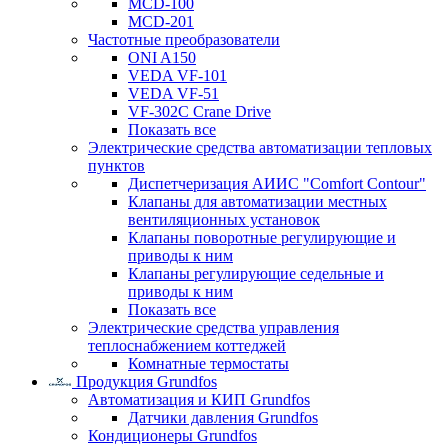
MCD-100
MCD-201
Частотные преобразователи
ONI A150
VEDA VF-101
VEDA VF-51
VF-302C Crane Drive
Показать все
Электрические средства автоматизации тепловых
пунктов
Диспетчеризация АИИС "Comfort Contour"
Клапаны для автоматизации местных
вентиляционных установок
Клапаны поворотные регулирующие и
приводы к ним
Клапаны регулирующие седельные и
приводы к ним
Показать все
Электрические средства управления
теплоснабжением коттеджей
Комнатные термостаты
Продукция Grundfos
Автоматизация и КИП Grundfos
Датчики давления Grundfos
Кондиционеры Grundfos