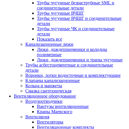
Трубы чугунные безраструбные SML и
соединительные детали
Трубы чугунные ВЧШГ
Трубы чугунные ВЧШГ и соединительные
детали
Трубы чугунные ЧК и соединительные
детали
Показать все
Канализационные люки
Люки, дождеприемники и колодцы
полимерные
Люки, дождеприемники и трапы чугунные
Трубы асбестоцементные и соединительные
детали
Воронки, лотки водосточные и комплектующие
Клапаны канализационные
Кольца и манжеты
Смазка сантехническая
Вентиляционное оборудование
Воздухоотводчики
Вантузы вентиляционные
Краны Маевского
Вентиляция
Вентиляторы
Вентиляционные комплекты