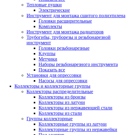
Тепловые пушки
Электрические
Инструмент для монтажа сшитого полиэтилена
Головки расширительные
Комплекты
Инструмент для монтажа радиаторов
Трубогибы, труборезы и резьбонарезной
инструмент
Головки резьбонарезные
Клуппы
Метчики
Наборы резьбонарезного инструмента
Показать все
Установки для опрессовки
Насосы для опрессовки
Коллекторы и коллекторные группы
Коллекторы распределительные
Коллекторы из бронзы
Коллекторы из латуни
Коллекторы из нержавеющей стали
Коллекторы из стали
Группы коллекторные
Коллекторные группы из латуни
Коллекторные группы из нержавейки
Под адаптер