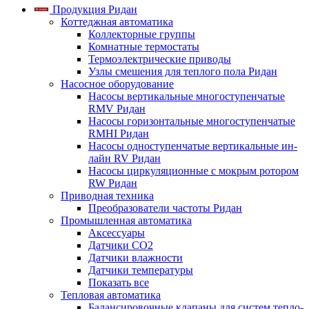
Продукция Ридан
Коттеджная автоматика
Коллекторные группы
Комнатные термостаты
Термоэлектрические приводы
Узлы смешения для теплого пола Ридан
Насосное оборудование
Насосы вертикальные многоступенчатые
RMV Ридан
Насосы горизонтальные многоступенчатые
RMHI Ридан
Насосы одноступенчатые вертикальные ин-
лайн RV Ридан
Насосы циркуляционные с мокрым ротором
RW Ридан
Приводная техника
Преобразователи частоты Ридан
Промышленная автоматика
Аксессуары
Датчики CO2
Датчики влажности
Датчики температуры
Показать все
Тепловая автоматика
Балансировочные клапаны для систем тепло-