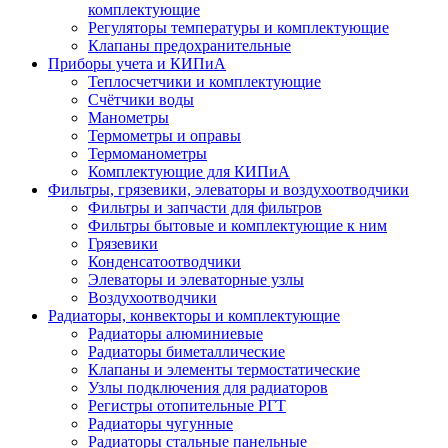
комплектующие
Регуляторы температуры и комплектующие
Клапаны предохранительные
Приборы учета и КИПиА
Теплосчетчики и комплектующие
Счётчики воды
Манометры
Термометры и оправы
Термоманометры
Комплектующие для КИПиА
Фильтры, грязевики, элеваторы и воздухоотводчики
Фильтры и запчасти для фильтров
Фильтры бытовые и комплектующие к ним
Грязевики
Конденсатоотводчики
Элеваторы и элеваторные узлы
Воздухоотводчики
Радиаторы, конвекторы и комплектующие
Радиаторы алюминиевые
Радиаторы биметаллические
Клапаны и элементы термостатические
Узлы подключения для радиаторов
Регистры отопительные РГТ
Радиаторы чугунные
Радиаторы стальные панельные