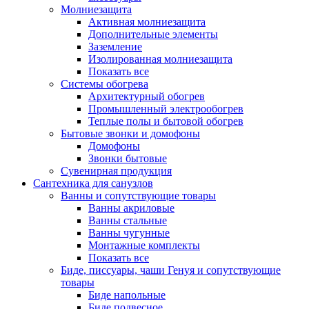
Молниезащита
Активная молниезащита
Дополнительные элементы
Заземление
Изолированная молниезащита
Показать все
Системы обогрева
Архитектурный обогрев
Промышленный электрообогрев
Теплые полы и бытовой обогрев
Бытовые звонки и домофоны
Домофоны
Звонки бытовые
Сувенирная продукция
Сантехника для санузлов
Ванны и сопутствующие товары
Ванны акриловые
Ванны стальные
Ванны чугунные
Монтажные комплекты
Показать все
Биде, писсуары, чаши Генуя и сопутствующие
товары
Биде напольные
Биде подвесное