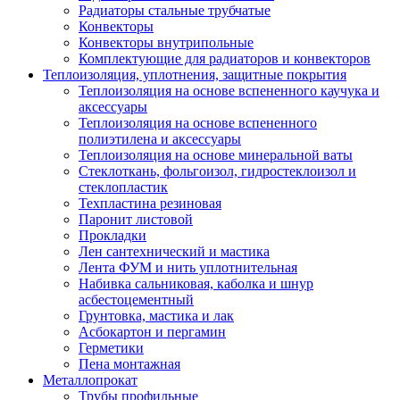
Радиаторы стальные трубчатые
Конвекторы
Конвекторы внутрипольные
Комплектующие для радиаторов и конвекторов
Теплоизоляция, уплотнения, защитные покрытия
Теплоизоляция на основе вспененного каучука и
аксессуары
Теплоизоляция на основе вспененного
полиэтилена и аксессуары
Теплоизоляция на основе минеральной ваты
Стеклоткань, фольгоизол, гидростеклоизол и
стеклопластик
Техпластина резиновая
Паронит листовой
Прокладки
Лен сантехнический и мастика
Лента ФУМ и нить уплотнительная
Набивка сальниковая, каболка и шнур
асбестоцементный
Грунтовка, мастика и лак
Асбокартон и пергамин
Герметики
Пена монтажная
Металлопрокат
Трубы профильные