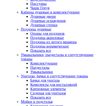
Писсуары
Чаши Генуя
Кабины душевые и комплектующие
Душевые двери
Душевые ограждения
Душевые стенки
Поддоны душевые
Опоры для поддонов
Поддоны акриловые
Поддоны из литого мрамора
Поддоны керамические
Показать все
Умывальники, пьедесталы и сопутствующие
товары
Комплектующие
Пьедесталы
Умывальники
Унитазы, бачки и сопутствующие товары
Бачки для унитаза
Комплекты для инсталляций
Крепежные элементы
Сиденья для унитазов
Показать все
Мойки и подстолья
Крепления для моек