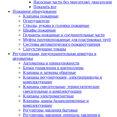
Насосные части без двигателя/с двигателем
Показать все
Пожарное оборудование
Клапаны пожарные
Огнетушители
Стволы, рукава и головки пожарные
Шкафы пожарные
Гидранты пожарные и соединительные части
Муфты противопожарные для пластиковых труб
Системы автоматического пожаротушения
Сопутствующие товары
Регулирующая, предохранительная арматура и
автоматика
Автоматика и принадлежности
Блоки управления и контроллеры
Клапаны и затворы обратные
Клапаны регулирующие, электроприводы и
комплектующие
Клапаны смесительные, термостатические
смесительные и комплектующие
Клапаны электромагнитные
Клапаны, краны балансировочные и
комплектующие
Регуляторы давления бытовые
Регуляторы давления, перепада давления и