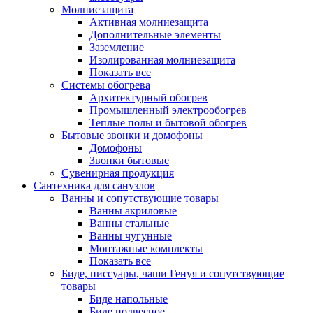
Молниезащита
Активная молниезащита
Дополнительные элементы
Заземление
Изолированная молниезащита
Показать все
Системы обогрева
Архитектурный обогрев
Промышленный электрообогрев
Теплые полы и бытовой обогрев
Бытовые звонки и домофоны
Домофоны
Звонки бытовые
Сувенирная продукция
Сантехника для санузлов
Ванны и сопутствующие товары
Ванны акриловые
Ванны стальные
Ванны чугунные
Монтажные комплекты
Показать все
Биде, писсуары, чаши Генуя и сопутствующие
товары
Биде напольные
Биде подвесное