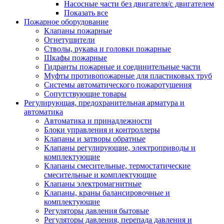
Насосные части без двигателя/с двигателем
Показать все
Пожарное оборудование
Клапаны пожарные
Огнетушители
Стволы, рукава и головки пожарные
Шкафы пожарные
Гидранты пожарные и соединительные части
Муфты противопожарные для пластиковых труб
Системы автоматического пожаротушения
Сопутствующие товары
Регулирующая, предохранительная арматура и
автоматика
Автоматика и принадлежности
Блоки управления и контроллеры
Клапаны и затворы обратные
Клапаны регулирующие, электроприводы и
комплектующие
Клапаны смесительные, термостатические
смесительные и комплектующие
Клапаны электромагнитные
Клапаны, краны балансировочные и
комплектующие
Регуляторы давления бытовые
Регуляторы давления, перепада давления и