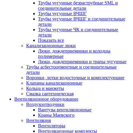
Трубы чугунные безраструбные SML и
соединительные детали
Трубы чугунные ВЧШГ
Трубы чугунные ВЧШГ и соединительные
детали
Трубы чугунные ЧК и соединительные
детали
Показать все
Канализационные люки
Люки, дождеприемники и колодцы
полимерные
Люки, дождеприемники и трапы чугунные
Трубы асбестоцементные и соединительные
детали
Воронки, лотки водосточные и комплектующие
Клапаны канализационные
Кольца и манжеты
Смазка сантехническая
Вентиляционное оборудование
Воздухоотводчики
Вантузы вентиляционные
Краны Маевского
Вентиляция
Вентиляторы
Вентиляционные комплекты