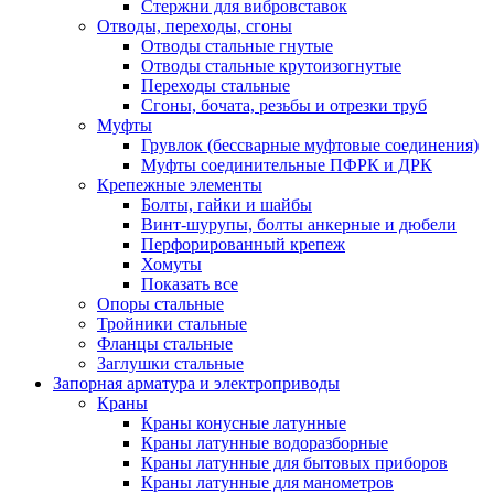
Стержни для вибровставок
Отводы, переходы, сгоны
Отводы стальные гнутые
Отводы стальные крутоизогнутые
Переходы стальные
Сгоны, бочата, резьбы и отрезки труб
Муфты
Грувлок (бессварные муфтовые соединения)
Муфты соединительные ПФРК и ДРК
Крепежные элементы
Болты, гайки и шайбы
Винт-шурупы, болты анкерные и дюбели
Перфорированный крепеж
Хомуты
Показать все
Опоры стальные
Тройники стальные
Фланцы стальные
Заглушки стальные
Запорная арматура и электроприводы
Краны
Краны конусные латунные
Краны латунные водоразборные
Краны латунные для бытовых приборов
Краны латунные для манометров