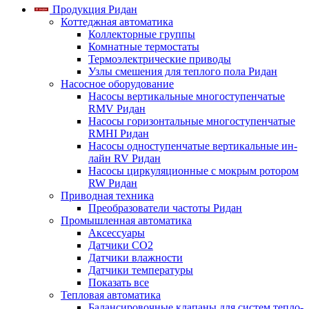
Продукция Ридан
Коттеджная автоматика
Коллекторные группы
Комнатные термостаты
Термоэлектрические приводы
Узлы смешения для теплого пола Ридан
Насосное оборудование
Насосы вертикальные многоступенчатые
RMV Ридан
Насосы горизонтальные многоступенчатые
RMHI Ридан
Насосы одноступенчатые вертикальные ин-
лайн RV Ридан
Насосы циркуляционные с мокрым ротором
RW Ридан
Приводная техника
Преобразователи частоты Ридан
Промышленная автоматика
Аксессуары
Датчики CO2
Датчики влажности
Датчики температуры
Показать все
Тепловая автоматика
Балансировочные клапаны для систем тепло-