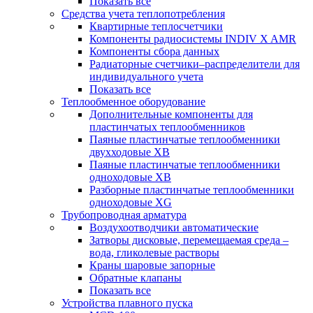
Показать все
Средства учета теплопотребления
Квартирные теплосчетчики
Компоненты радиосистемы INDIV X AMR
Компоненты сбора данных
Радиаторные счетчики–распределители для
индивидуального учета
Показать все
Теплообменное оборудование
Дополнительные компоненты для
пластинчатых теплообменников
Паяные пластинчатые теплообменники
двухходовые XB
Паяные пластинчатые теплообменники
одноходовые ХВ
Разборные пластинчатые теплообменники
одноходовые ХG
Трубопроводная арматура
Воздухоотводчики автоматические
Затворы дисковые, перемещаемая среда –
вода, гликолевые растворы
Краны шаровые запорные
Обратные клапаны
Показать все
Устройства плавного пуска