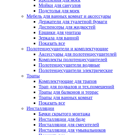
Мойки для санузлов
Подстолья для моек
Мебель для ванных комнат и аксессуары
Держатели для туалетной бумаги
Диспенсеры для жидкостей
Ершики для унитаза
Зеркала для ванной
Показать все
Полотенцесушители и комплектующие
Аксессуары для полотенцесушителей
Комплекты полотенцесушителей
Полотенцесушители водяные
Полотенцесушители электрические
Трапы
Комплектующие для трапов
Трап для подвалов и тех.помещений
Трапы для балконов и террас
Трапы для ванных комнат
Показать все
Инсталляции
Бачки скрытого монтажа
Инсталляции для биде
Инсталляции для смесителей
Инсталляции для умывальников