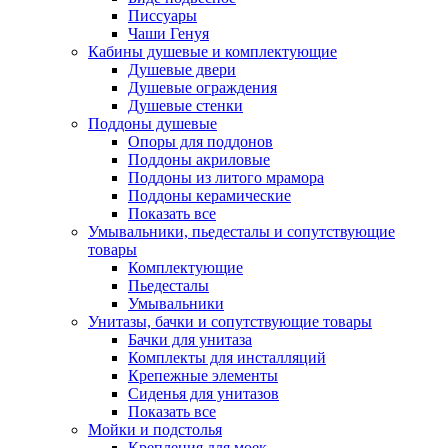
Писсуары
Чаши Генуя
Кабины душевые и комплектующие
Душевые двери
Душевые ограждения
Душевые стенки
Поддоны душевые
Опоры для поддонов
Поддоны акриловые
Поддоны из литого мрамора
Поддоны керамические
Показать все
Умывальники, пьедесталы и сопутствующие
товары
Комплектующие
Пьедесталы
Умывальники
Унитазы, бачки и сопутствующие товары
Бачки для унитаза
Комплекты для инсталляций
Крепежные элементы
Сиденья для унитазов
Показать все
Мойки и подстолья
Крепления для моек