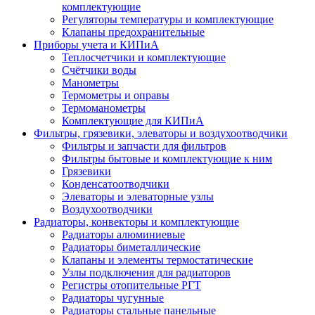
комплектующие
Регуляторы температуры и комплектующие
Клапаны предохранительные
Приборы учета и КИПиА
Теплосчетчики и комплектующие
Счётчики воды
Манометры
Термометры и оправы
Термоманометры
Комплектующие для КИПиА
Фильтры, грязевики, элеваторы и воздухоотводчики
Фильтры и запчасти для фильтров
Фильтры бытовые и комплектующие к ним
Грязевики
Конденсатоотводчики
Элеваторы и элеваторные узлы
Воздухоотводчики
Радиаторы, конвекторы и комплектующие
Радиаторы алюминиевые
Радиаторы биметаллические
Клапаны и элементы термостатические
Узлы подключения для радиаторов
Регистры отопительные РГТ
Радиаторы чугунные
Радиаторы стальные панельные