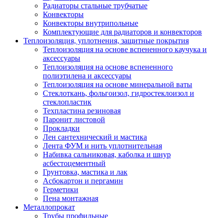
Радиаторы стальные трубчатые
Конвекторы
Конвекторы внутрипольные
Комплектующие для радиаторов и конвекторов
Теплоизоляция, уплотнения, защитные покрытия
Теплоизоляция на основе вспененного каучука и
аксессуары
Теплоизоляция на основе вспененного
полиэтилена и аксессуары
Теплоизоляция на основе минеральной ваты
Стеклоткань, фольгоизол, гидростеклоизол и
стеклопластик
Техпластина резиновая
Паронит листовой
Прокладки
Лен сантехнический и мастика
Лента ФУМ и нить уплотнительная
Набивка сальниковая, каболка и шнур
асбестоцементный
Грунтовка, мастика и лак
Асбокартон и пергамин
Герметики
Пена монтажная
Металлопрокат
Трубы профильные