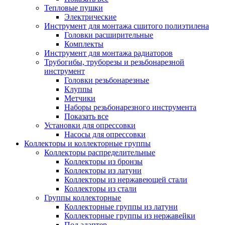
Тепловые пушки
Электрические
Инструмент для монтажа сшитого полиэтилена
Головки расширительные
Комплекты
Инструмент для монтажа радиаторов
Трубогибы, труборезы и резьбонарезной
инструмент
Головки резьбонарезные
Клуппы
Метчики
Наборы резьбонарезного инструмента
Показать все
Установки для опрессовки
Насосы для опрессовки
Коллекторы и коллекторные группы
Коллекторы распределительные
Коллекторы из бронзы
Коллекторы из латуни
Коллекторы из нержавеющей стали
Коллекторы из стали
Группы коллекторные
Коллекторные группы из латуни
Коллекторные группы из нержавейки
Под адаптер