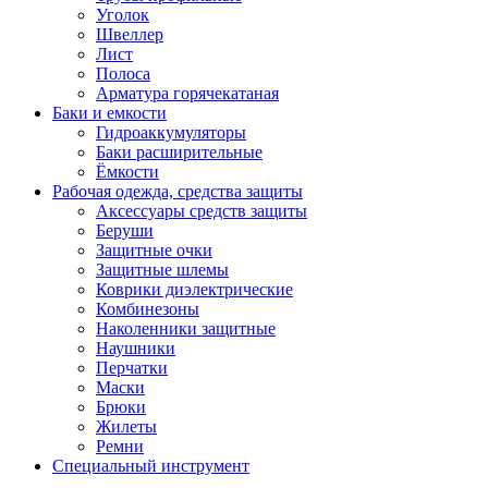
Уголок
Швеллер
Лист
Полоса
Арматура горячекатаная
Баки и емкости
Гидроаккумуляторы
Баки расширительные
Ёмкости
Рабочая одежда, средства защиты
Аксессуары средств защиты
Беруши
Защитные очки
Защитные шлемы
Коврики диэлектрические
Комбинезоны
Наколенники защитные
Наушники
Перчатки
Маски
Брюки
Жилеты
Ремни
Специальный инструмент