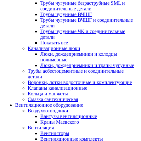
Трубы чугунные безраструбные SML и
соединительные детали
Трубы чугунные ВЧШГ
Трубы чугунные ВЧШГ и соединительные
детали
Трубы чугунные ЧК и соединительные
детали
Показать все
Канализационные люки
Люки, дождеприемники и колодцы
полимерные
Люки, дождеприемники и трапы чугунные
Трубы асбестоцементные и соединительные
детали
Воронки, лотки водосточные и комплектующие
Клапаны канализационные
Кольца и манжеты
Смазка сантехническая
Вентиляционное оборудование
Воздухоотводчики
Вантузы вентиляционные
Краны Маевского
Вентиляция
Вентиляторы
Вентиляционные комплекты