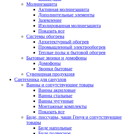
Молниезащита
Активная молниезащита
Дополнительные элементы
Заземление
Изолированная молниезащита
Показать все
Системы обогрева
Архитектурный обогрев
Промышленный электрообогрев
Теплые полы и бытовой обогрев
Бытовые звонки и домофоны
Домофоны
Звонки бытовые
Сувенирная продукция
Сантехника для санузлов
Ванны и сопутствующие товары
Ванны акриловые
Ванны стальные
Ванны чугунные
Монтажные комплекты
Показать все
Биде, писсуары, чаши Генуя и сопутствующие
товары
Биде напольные
Биде подвесное