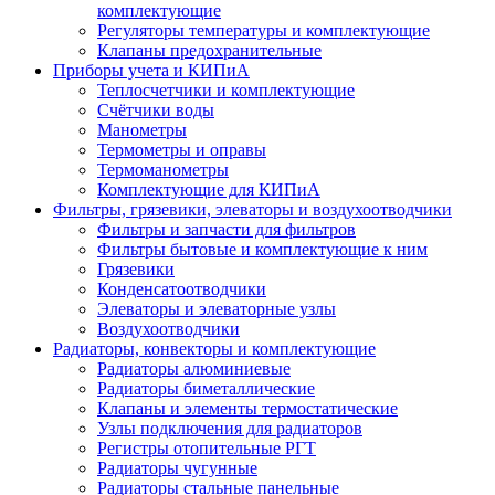
комплектующие
Регуляторы температуры и комплектующие
Клапаны предохранительные
Приборы учета и КИПиА
Теплосчетчики и комплектующие
Счётчики воды
Манометры
Термометры и оправы
Термоманометры
Комплектующие для КИПиА
Фильтры, грязевики, элеваторы и воздухоотводчики
Фильтры и запчасти для фильтров
Фильтры бытовые и комплектующие к ним
Грязевики
Конденсатоотводчики
Элеваторы и элеваторные узлы
Воздухоотводчики
Радиаторы, конвекторы и комплектующие
Радиаторы алюминиевые
Радиаторы биметаллические
Клапаны и элементы термостатические
Узлы подключения для радиаторов
Регистры отопительные РГТ
Радиаторы чугунные
Радиаторы стальные панельные