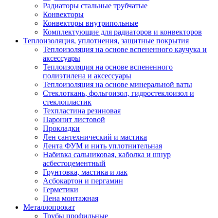
Радиаторы стальные трубчатые
Конвекторы
Конвекторы внутрипольные
Комплектующие для радиаторов и конвекторов
Теплоизоляция, уплотнения, защитные покрытия
Теплоизоляция на основе вспененного каучука и
аксессуары
Теплоизоляция на основе вспененного
полиэтилена и аксессуары
Теплоизоляция на основе минеральной ваты
Стеклоткань, фольгоизол, гидростеклоизол и
стеклопластик
Техпластина резиновая
Паронит листовой
Прокладки
Лен сантехнический и мастика
Лента ФУМ и нить уплотнительная
Набивка сальниковая, каболка и шнур
асбестоцементный
Грунтовка, мастика и лак
Асбокартон и пергамин
Герметики
Пена монтажная
Металлопрокат
Трубы профильные