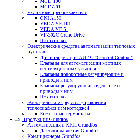
MCD-100
MCD-201
Частотные преобразователи
ONI A150
VEDA VF-101
VEDA VF-51
VF-302C Crane Drive
Показать все
Электрические средства автоматизации тепловых
пунктов
Диспетчеризация АИИС "Comfort Contour"
Клапаны для автоматизации местных
вентиляционных установок
Клапаны поворотные регулирующие и
приводы к ним
Клапаны регулирующие седельные и
приводы к ним
Показать все
Электрические средства управления
теплоснабжением коттеджей
Комнатные термостаты
Продукция Grundfos
Автоматизация и КИП Grundfos
Датчики давления Grundfos
Кондиционеры Grundfos