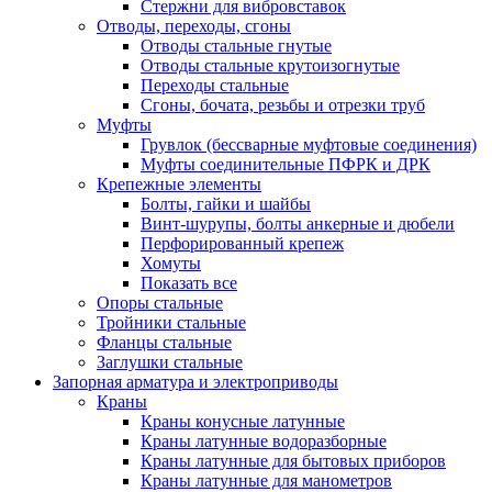
Стержни для вибровставок
Отводы, переходы, сгоны
Отводы стальные гнутые
Отводы стальные крутоизогнутые
Переходы стальные
Сгоны, бочата, резьбы и отрезки труб
Муфты
Грувлок (бессварные муфтовые соединения)
Муфты соединительные ПФРК и ДРК
Крепежные элементы
Болты, гайки и шайбы
Винт-шурупы, болты анкерные и дюбели
Перфорированный крепеж
Хомуты
Показать все
Опоры стальные
Тройники стальные
Фланцы стальные
Заглушки стальные
Запорная арматура и электроприводы
Краны
Краны конусные латунные
Краны латунные водоразборные
Краны латунные для бытовых приборов
Краны латунные для манометров