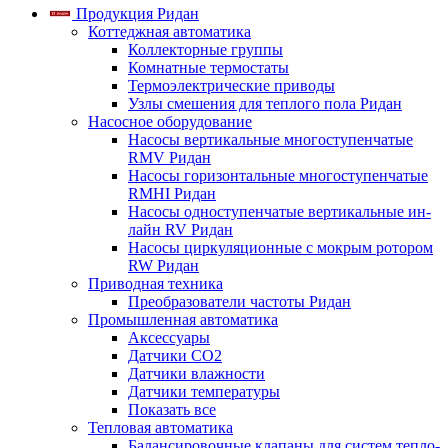
Продукция Ридан
Коттеджная автоматика
Коллекторные группы
Комнатные термостаты
Термоэлектрические приводы
Узлы смешения для теплого пола Ридан
Насосное оборудование
Насосы вертикальные многоступенчатые
RMV Ридан
Насосы горизонтальные многоступенчатые
RMHI Ридан
Насосы одноступенчатые вертикальные ин-
лайн RV Ридан
Насосы циркуляционные с мокрым ротором
RW Ридан
Приводная техника
Преобразователи частоты Ридан
Промышленная автоматика
Аксессуары
Датчики CO2
Датчики влажности
Датчики температуры
Показать все
Тепловая автоматика
Балансировочные клапаны для систем тепло-