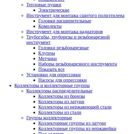
Тепловые пушки
Электрические
Инструмент для монтажа сшитого полиэтилена
Головки расширительные
Комплекты
Инструмент для монтажа радиаторов
Трубогибы, труборезы и резьбонарезной
инструмент
Головки резьбонарезные
Клуппы
Метчики
Наборы резьбонарезного инструмента
Показать все
Установки для опрессовки
Насосы для опрессовки
Коллекторы и коллекторные группы
Коллекторы распределительные
Коллекторы из бронзы
Коллекторы из латуни
Коллекторы из нержавеющей стали
Коллекторы из стали
Группы коллекторные
Коллекторные группы из латуни
Коллекторные группы из нержавейки
Под адаптер