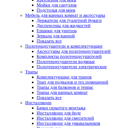
Мойки для санузлов
Подстолья для моек
Мебель для ванных комнат и аксессуары
Держатели для туалетной бумаги
Диспенсеры для жидкостей
Ершики для унитаза
Зеркала для ванной
Показать все
Полотенцесушители и комплектующие
Аксессуары для полотенцесушителей
Комплекты полотенцесушителей
Полотенцесушители водяные
Полотенцесушители электрические
Трапы
Комплектующие для трапов
Трап для подвалов и тех.помещений
Трапы для балконов и террас
Трапы для ванных комнат
Показать все
Инсталляции
Бачки скрытого монтажа
Инсталляции для биде
Инсталляции для смесителей
Инсталляции для умывальников