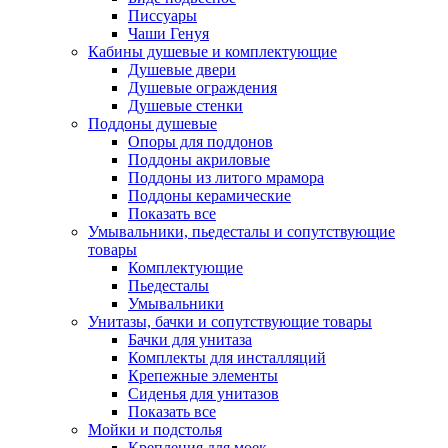
Писсуары
Чаши Генуя
Кабины душевые и комплектующие
Душевые двери
Душевые ограждения
Душевые стенки
Поддоны душевые
Опоры для поддонов
Поддоны акриловые
Поддоны из литого мрамора
Поддоны керамические
Показать все
Умывальники, пьедесталы и сопутствующие
товары
Комплектующие
Пьедесталы
Умывальники
Унитазы, бачки и сопутствующие товары
Бачки для унитаза
Комплекты для инсталляций
Крепежные элементы
Сиденья для унитазов
Показать все
Мойки и подстолья
Крепления для моек