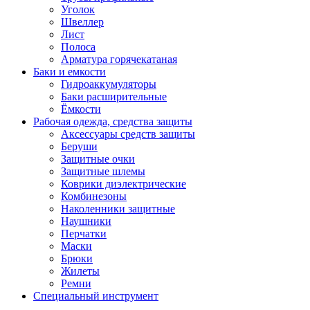
Уголок
Швеллер
Лист
Полоса
Арматура горячекатаная
Баки и емкости
Гидроаккумуляторы
Баки расширительные
Ёмкости
Рабочая одежда, средства защиты
Аксессуары средств защиты
Беруши
Защитные очки
Защитные шлемы
Коврики диэлектрические
Комбинезоны
Наколенники защитные
Наушники
Перчатки
Маски
Брюки
Жилеты
Ремни
Специальный инструмент