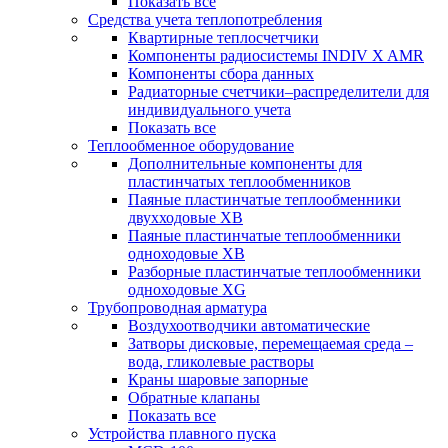
Показать все
Средства учета теплопотребления
Квартирные теплосчетчики
Компоненты радиосистемы INDIV X AMR
Компоненты сбора данных
Радиаторные счетчики–распределители для
индивидуального учета
Показать все
Теплообменное оборудование
Дополнительные компоненты для
пластинчатых теплообменников
Паяные пластинчатые теплообменники
двухходовые XB
Паяные пластинчатые теплообменники
одноходовые ХВ
Разборные пластинчатые теплообменники
одноходовые ХG
Трубопроводная арматура
Воздухоотводчики автоматические
Затворы дисковые, перемещаемая среда –
вода, гликолевые растворы
Краны шаровые запорные
Обратные клапаны
Показать все
Устройства плавного пуска