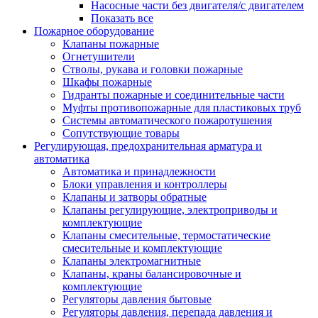
Насосные части без двигателя/с двигателем
Показать все
Пожарное оборудование
Клапаны пожарные
Огнетушители
Стволы, рукава и головки пожарные
Шкафы пожарные
Гидранты пожарные и соединительные части
Муфты противопожарные для пластиковых труб
Системы автоматического пожаротушения
Сопутствующие товары
Регулирующая, предохранительная арматура и
автоматика
Автоматика и принадлежности
Блоки управления и контроллеры
Клапаны и затворы обратные
Клапаны регулирующие, электроприводы и
комплектующие
Клапаны смесительные, термостатические
смесительные и комплектующие
Клапаны электромагнитные
Клапаны, краны балансировочные и
комплектующие
Регуляторы давления бытовые
Регуляторы давления, перепада давления и