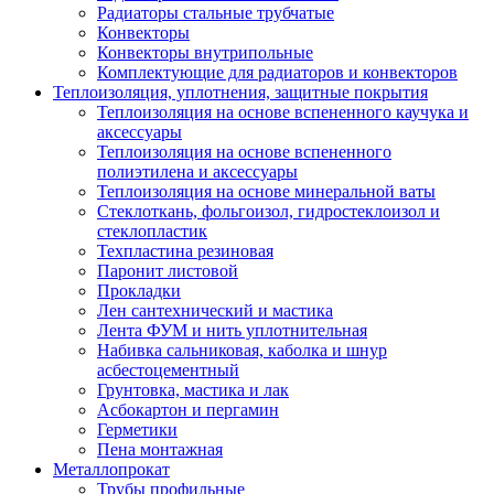
Радиаторы стальные трубчатые
Конвекторы
Конвекторы внутрипольные
Комплектующие для радиаторов и конвекторов
Теплоизоляция, уплотнения, защитные покрытия
Теплоизоляция на основе вспененного каучука и
аксессуары
Теплоизоляция на основе вспененного
полиэтилена и аксессуары
Теплоизоляция на основе минеральной ваты
Стеклоткань, фольгоизол, гидростеклоизол и
стеклопластик
Техпластина резиновая
Паронит листовой
Прокладки
Лен сантехнический и мастика
Лента ФУМ и нить уплотнительная
Набивка сальниковая, каболка и шнур
асбестоцементный
Грунтовка, мастика и лак
Асбокартон и пергамин
Герметики
Пена монтажная
Металлопрокат
Трубы профильные