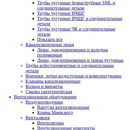
Трубы чугунные безраструбные SML и
соединительные детали
Трубы чугунные ВЧШГ
Трубы чугунные ВЧШГ и соединительные
детали
Трубы чугунные ЧК и соединительные
детали
Показать все
Канализационные люки
Люки, дождеприемники и колодцы
полимерные
Люки, дождеприемники и трапы чугунные
Трубы асбестоцементные и соединительные
детали
Воронки, лотки водосточные и комплектующие
Клапаны канализационные
Кольца и манжеты
Смазка сантехническая
Вентиляционное оборудование
Воздухоотводчики
Вантузы вентиляционные
Краны Маевского
Вентиляция
Вентиляторы
Вентиляционные комплекты