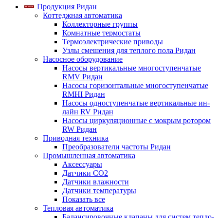
Продукция Ридан
Коттеджная автоматика
Коллекторные группы
Комнатные термостаты
Термоэлектрические приводы
Узлы смешения для теплого пола Ридан
Насосное оборудование
Насосы вертикальные многоступенчатые
RMV Ридан
Насосы горизонтальные многоступенчатые
RMHI Ридан
Насосы одноступенчатые вертикальные ин-
лайн RV Ридан
Насосы циркуляционные с мокрым ротором
RW Ридан
Приводная техника
Преобразователи частоты Ридан
Промышленная автоматика
Аксессуары
Датчики CO2
Датчики влажности
Датчики температуры
Показать все
Тепловая автоматика
Балансировочные клапаны для систем тепло-