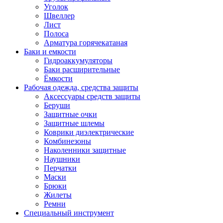
Уголок
Швеллер
Лист
Полоса
Арматура горячекатаная
Баки и емкости
Гидроаккумуляторы
Баки расширительные
Ёмкости
Рабочая одежда, средства защиты
Аксессуары средств защиты
Беруши
Защитные очки
Защитные шлемы
Коврики диэлектрические
Комбинезоны
Наколенники защитные
Наушники
Перчатки
Маски
Брюки
Жилеты
Ремни
Специальный инструмент