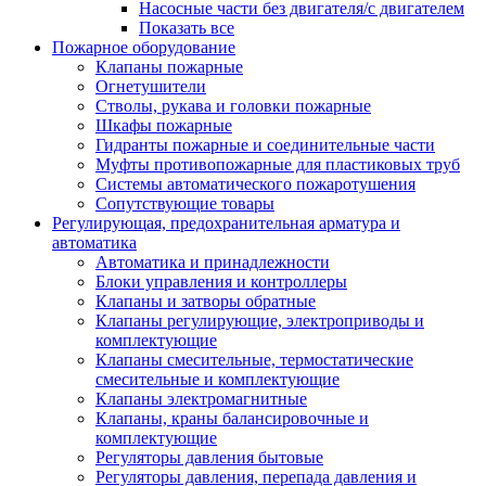
Насосные части без двигателя/с двигателем
Показать все
Пожарное оборудование
Клапаны пожарные
Огнетушители
Стволы, рукава и головки пожарные
Шкафы пожарные
Гидранты пожарные и соединительные части
Муфты противопожарные для пластиковых труб
Системы автоматического пожаротушения
Сопутствующие товары
Регулирующая, предохранительная арматура и
автоматика
Автоматика и принадлежности
Блоки управления и контроллеры
Клапаны и затворы обратные
Клапаны регулирующие, электроприводы и
комплектующие
Клапаны смесительные, термостатические
смесительные и комплектующие
Клапаны электромагнитные
Клапаны, краны балансировочные и
комплектующие
Регуляторы давления бытовые
Регуляторы давления, перепада давления и