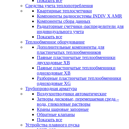
Показать все
Средства учета теплопотребления
Квартирные теплосчетчики
Компоненты радиосистемы INDIV X AMR
Компоненты сбора данных
Радиаторные счетчики–распределители для
индивидуального учета
Показать все
Теплообменное оборудование
Дополнительные компоненты для
пластинчатых теплообменников
Паяные пластинчатые теплообменники
двухходовые XB
Паяные пластинчатые теплообменники
одноходовые ХВ
Разборные пластинчатые теплообменники
одноходовые ХG
Трубопроводная арматура
Воздухоотводчики автоматические
Затворы дисковые, перемещаемая среда –
вода, гликолевые растворы
Краны шаровые запорные
Обратные клапаны
Показать все
Устройства плавного пуска