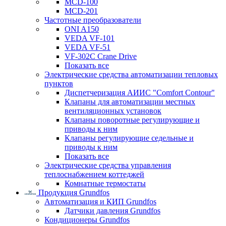
MCD-100
MCD-201
Частотные преобразователи
ONI A150
VEDA VF-101
VEDA VF-51
VF-302C Crane Drive
Показать все
Электрические средства автоматизации тепловых
пунктов
Диспетчеризация АИИС "Comfort Contour"
Клапаны для автоматизации местных
вентиляционных установок
Клапаны поворотные регулирующие и
приводы к ним
Клапаны регулирующие седельные и
приводы к ним
Показать все
Электрические средства управления
теплоснабжением коттеджей
Комнатные термостаты
Продукция Grundfos
Автоматизация и КИП Grundfos
Датчики давления Grundfos
Кондиционеры Grundfos