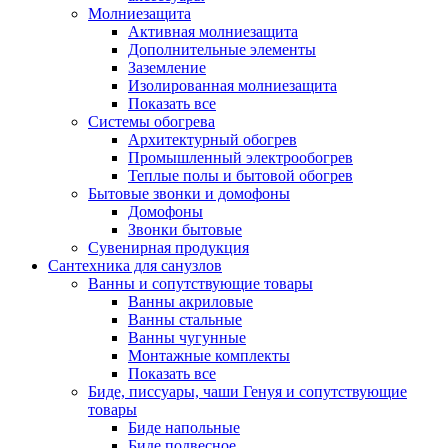
Молниезащита
Активная молниезащита
Дополнительные элементы
Заземление
Изолированная молниезащита
Показать все
Системы обогрева
Архитектурный обогрев
Промышленный электрообогрев
Теплые полы и бытовой обогрев
Бытовые звонки и домофоны
Домофоны
Звонки бытовые
Сувенирная продукция
Сантехника для санузлов
Ванны и сопутствующие товары
Ванны акриловые
Ванны стальные
Ванны чугунные
Монтажные комплекты
Показать все
Биде, писсуары, чаши Генуя и сопутствующие
товары
Биде напольные
Биде подвесное