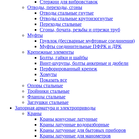
Стержни для вибровставок
Отводы, переходы, сгоны
Отводы стальные гнутые
Отводы стальные крутоизогнутые
Переходы стальные
Сгоны, бочата, резьбы и отрезки труб
Муфты
Грувлок (бессварные муфтовые соединения)
Муфты соединительные ПФРК и ДРК
Крепежные элементы
Болты, гайки и шайбы
Винт-шурупы, болты анкерные и дюбели
Перфорированный крепеж
Хомуты
Показать все
Опоры стальные
Тройники стальные
Фланцы стальные
Заглушки стальные
Запорная арматура и электроприводы
Краны
Краны конусные латунные
Краны латунные водоразборные
Краны латунные для бытовых приборов
Краны латунные для манометров