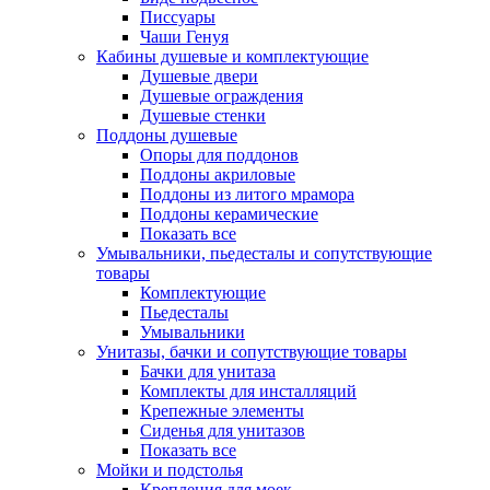
Писсуары
Чаши Генуя
Кабины душевые и комплектующие
Душевые двери
Душевые ограждения
Душевые стенки
Поддоны душевые
Опоры для поддонов
Поддоны акриловые
Поддоны из литого мрамора
Поддоны керамические
Показать все
Умывальники, пьедесталы и сопутствующие
товары
Комплектующие
Пьедесталы
Умывальники
Унитазы, бачки и сопутствующие товары
Бачки для унитаза
Комплекты для инсталляций
Крепежные элементы
Сиденья для унитазов
Показать все
Мойки и подстолья
Крепления для моек