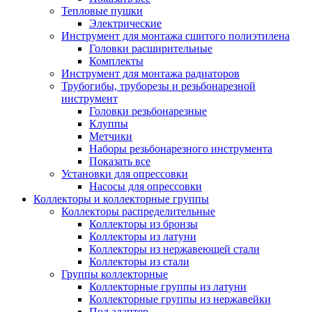
Тепловые пушки
Электрические
Инструмент для монтажа сшитого полиэтилена
Головки расширительные
Комплекты
Инструмент для монтажа радиаторов
Трубогибы, труборезы и резьбонарезной
инструмент
Головки резьбонарезные
Клуппы
Метчики
Наборы резьбонарезного инструмента
Показать все
Установки для опрессовки
Насосы для опрессовки
Коллекторы и коллекторные группы
Коллекторы распределительные
Коллекторы из бронзы
Коллекторы из латуни
Коллекторы из нержавеющей стали
Коллекторы из стали
Группы коллекторные
Коллекторные группы из латуни
Коллекторные группы из нержавейки
Под адаптер