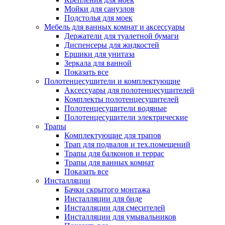
Мойки для санузлов
Подстолья для моек
Мебель для ванных комнат и аксессуары
Держатели для туалетной бумаги
Диспенсеры для жидкостей
Ершики для унитаза
Зеркала для ванной
Показать все
Полотенцесушители и комплектующие
Аксессуары для полотенцесушителей
Комплекты полотенцесушителей
Полотенцесушители водяные
Полотенцесушители электрические
Трапы
Комплектующие для трапов
Трап для подвалов и тех.помещений
Трапы для балконов и террас
Трапы для ванных комнат
Показать все
Инсталляции
Бачки скрытого монтажа
Инсталляции для биде
Инсталляции для смесителей
Инсталляции для умывальников