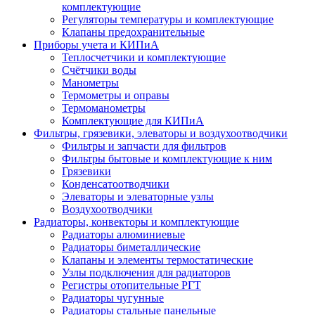
комплектующие
Регуляторы температуры и комплектующие
Клапаны предохранительные
Приборы учета и КИПиА
Теплосчетчики и комплектующие
Счётчики воды
Манометры
Термометры и оправы
Термоманометры
Комплектующие для КИПиА
Фильтры, грязевики, элеваторы и воздухоотводчики
Фильтры и запчасти для фильтров
Фильтры бытовые и комплектующие к ним
Грязевики
Конденсатоотводчики
Элеваторы и элеваторные узлы
Воздухоотводчики
Радиаторы, конвекторы и комплектующие
Радиаторы алюминиевые
Радиаторы биметаллические
Клапаны и элементы термостатические
Узлы подключения для радиаторов
Регистры отопительные РГТ
Радиаторы чугунные
Радиаторы стальные панельные