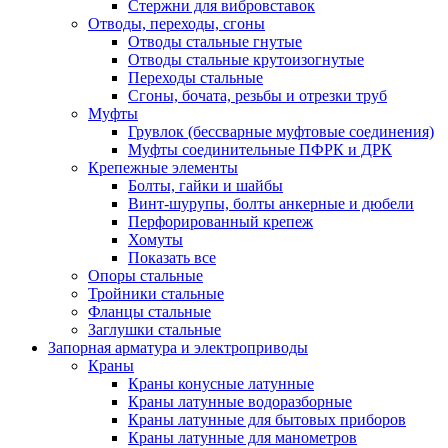
Стержни для вибровставок
Отводы, переходы, сгоны
Отводы стальные гнутые
Отводы стальные крутоизогнутые
Переходы стальные
Сгоны, бочата, резьбы и отрезки труб
Муфты
Грувлок (бессварные муфтовые соединения)
Муфты соединительные ПФРК и ДРК
Крепежные элементы
Болты, гайки и шайбы
Винт-шурупы, болты анкерные и дюбели
Перфорированный крепеж
Хомуты
Показать все
Опоры стальные
Тройники стальные
Фланцы стальные
Заглушки стальные
Запорная арматура и электроприводы
Краны
Краны конусные латунные
Краны латунные водоразборные
Краны латунные для бытовых приборов
Краны латунные для манометров