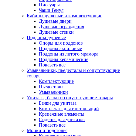
Писсуары
Чаши Генуя
Кабины душевые и комплектующие
Душевые двери
Душевые ограждения
Душевые стенки
Поддоны душевые
Опоры для поддонов
Поддоны акриловые
Поддоны из литого мрамора
Поддоны керамические
Показать все
Умывальники, пьедесталы и сопутствующие
товары
Комплектующие
Пьедесталы
Умывальники
Унитазы, бачки и сопутствующие товары
Бачки для унитаза
Комплекты для инсталляций
Крепежные элементы
Сиденья для унитазов
Показать все
Мойки и подстолья
Крепления для моек