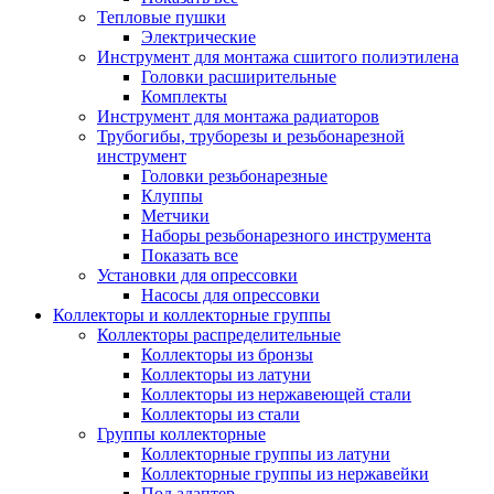
Тепловые пушки
Электрические
Инструмент для монтажа сшитого полиэтилена
Головки расширительные
Комплекты
Инструмент для монтажа радиаторов
Трубогибы, труборезы и резьбонарезной
инструмент
Головки резьбонарезные
Клуппы
Метчики
Наборы резьбонарезного инструмента
Показать все
Установки для опрессовки
Насосы для опрессовки
Коллекторы и коллекторные группы
Коллекторы распределительные
Коллекторы из бронзы
Коллекторы из латуни
Коллекторы из нержавеющей стали
Коллекторы из стали
Группы коллекторные
Коллекторные группы из латуни
Коллекторные группы из нержавейки
Под адаптер