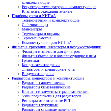
комплектующие
Регуляторы температуры и комплектующие
Клапаны предохранительные
Приборы учета и КИПиА
Теплосчетчики и комплектующие
Счётчики воды
Манометры
Термометры и оправы
Термоманометры
Комплектующие для КИПиА
Фильтры, грязевики, элеваторы и воздухоотводчики
Фильтры и запчасти для фильтров
Фильтры бытовые и комплектующие к ним
Грязевики
Конденсатоотводчики
Элеваторы и элеваторные узлы
Воздухоотводчики
Радиаторы, конвекторы и комплектующие
Радиаторы алюминиевые
Радиаторы биметаллические
Клапаны и элементы термостатические
Узлы подключения для радиаторов
Регистры отопительные РГТ
Радиаторы чугунные
Радиаторы стальные панельные