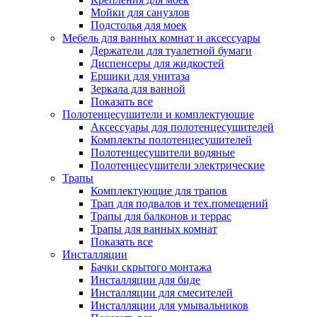
Мойки для санузлов
Подстолья для моек
Мебель для ванных комнат и аксессуары
Держатели для туалетной бумаги
Диспенсеры для жидкостей
Ершики для унитаза
Зеркала для ванной
Показать все
Полотенцесушители и комплектующие
Аксессуары для полотенцесушителей
Комплекты полотенцесушителей
Полотенцесушители водяные
Полотенцесушители электрические
Трапы
Комплектующие для трапов
Трап для подвалов и тех.помещений
Трапы для балконов и террас
Трапы для ванных комнат
Показать все
Инсталляции
Бачки скрытого монтажа
Инсталляции для биде
Инсталляции для смесителей
Инсталляции для умывальников