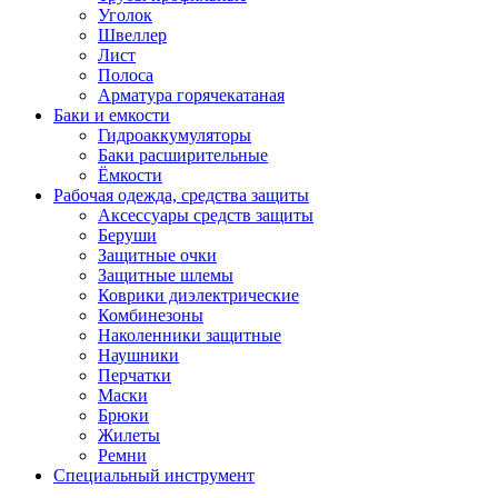
Уголок
Швеллер
Лист
Полоса
Арматура горячекатаная
Баки и емкости
Гидроаккумуляторы
Баки расширительные
Ёмкости
Рабочая одежда, средства защиты
Аксессуары средств защиты
Беруши
Защитные очки
Защитные шлемы
Коврики диэлектрические
Комбинезоны
Наколенники защитные
Наушники
Перчатки
Маски
Брюки
Жилеты
Ремни
Специальный инструмент