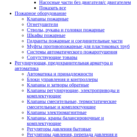
Насосные части без двигателя/с двигателем
Показать все
Пожарное оборудование
Клапаны пожарные
Огнетушители
Стволы, рукава и головки пожарные
Шкафы пожарные
Гидранты пожарные и соединительные части
Муфты противопожарные для пластиковых труб
Системы автоматического пожаротушения
Сопутствующие товары
Регулирующая, предохранительная арматура и
автоматика
Автоматика и принадлежности
Блоки управления и контроллеры
Клапаны и затворы обратные
Клапаны регулирующие, электроприводы и
комплектующие
Клапаны смесительные, термостатические
смесительные и комплектующие
Клапаны электромагнитные
Клапаны, краны балансировочные и
комплектующие
Регуляторы давления бытовые
Регуляторы давления, перепада давления и