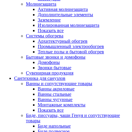
Молниезащита
Активная молниезащита
Дополнительные элементы
Заземление
Изолированная молниезащита
Показать все
Системы обогрева
Архитектурный обогрев
Промышленный электрообогрев
Теплые полы и бытовой обогрев
Бытовые звонки и домофоны
Домофоны
Звонки бытовые
Сувенирная продукция
Сантехника для санузлов
Ванны и сопутствующие товары
Ванны акриловые
Ванны стальные
Ванны чугунные
Монтажные комплекты
Показать все
Биде, писсуары, чаши Генуя и сопутствующие
товары
Биде напольные
Биде подвесное