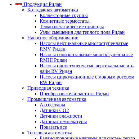
Продукция Ридан
Коттеджная автоматика
Коллекторные группы
Комнатные термостаты
Термоэлектрические приводы
Узлы смешения для теплого пола Ридан
Насосное оборудование
Насосы вертикальные многоступенчатые
RMV Ридан
Насосы горизонтальные многоступенчатые
RMHI Ридан
Насосы одноступенчатые вертикальные ин-
лайн RV Ридан
Насосы циркуляционные с мокрым ротором
RW Ридан
Приводная техника
Преобразователи частоты Ридан
Промышленная автоматика
Аксессуары
Датчики CO2
Датчики влажности
Датчики температуры
Показать все
Тепловая автоматика
Балансировочные клапаны для систем тепло-