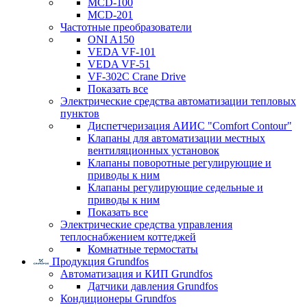
MCD-100
MCD-201
Частотные преобразователи
ONI A150
VEDA VF-101
VEDA VF-51
VF-302C Crane Drive
Показать все
Электрические средства автоматизации тепловых
пунктов
Диспетчеризация АИИС "Comfort Contour"
Клапаны для автоматизации местных
вентиляционных установок
Клапаны поворотные регулирующие и
приводы к ним
Клапаны регулирующие седельные и
приводы к ним
Показать все
Электрические средства управления
теплоснабжением коттеджей
Комнатные термостаты
Продукция Grundfos
Автоматизация и КИП Grundfos
Датчики давления Grundfos
Кондиционеры Grundfos