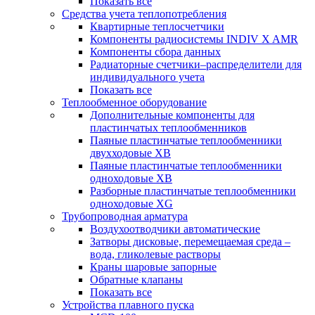
Показать все
Средства учета теплопотребления
Квартирные теплосчетчики
Компоненты радиосистемы INDIV X AMR
Компоненты сбора данных
Радиаторные счетчики–распределители для
индивидуального учета
Показать все
Теплообменное оборудование
Дополнительные компоненты для
пластинчатых теплообменников
Паяные пластинчатые теплообменники
двухходовые XB
Паяные пластинчатые теплообменники
одноходовые ХВ
Разборные пластинчатые теплообменники
одноходовые ХG
Трубопроводная арматура
Воздухоотводчики автоматические
Затворы дисковые, перемещаемая среда –
вода, гликолевые растворы
Краны шаровые запорные
Обратные клапаны
Показать все
Устройства плавного пуска