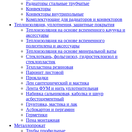
Радиаторы стальные трубчатые
Конвекторы
Конвекторы внутрипольные
Комплектующие для радиаторов и конвекторов
Теплоизоляция, уплотнения, защитные покрытия
Теплоизоляция на основе вспененного каучука и
аксессуары
Теплоизоляция на основе вспененного
полиэтилена и аксессуары
Теплоизоляция на основе минеральной ваты
Стеклоткань, фольгоизол, гидростеклоизол и
стеклопластик
Техпластина резиновая
Паронит листовой
Прокладки
Лен сантехнический и мастика
Лента ФУМ и нить уплотнительная
Набивка сальниковая, каболка и шнур
асбестоцементный
Грунтовка, мастика и лак
Асбокартон и пергамин
Герметики
Пена монтажная
Металлопрокат
Трубы профильные