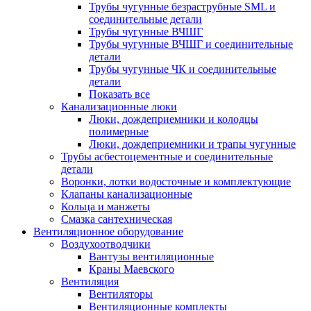
Трубы чугунные безраструбные SML и
соединительные детали
Трубы чугунные ВЧШГ
Трубы чугунные ВЧШГ и соединительные
детали
Трубы чугунные ЧК и соединительные
детали
Показать все
Канализационные люки
Люки, дождеприемники и колодцы
полимерные
Люки, дождеприемники и трапы чугунные
Трубы асбестоцементные и соединительные
детали
Воронки, лотки водосточные и комплектующие
Клапаны канализационные
Кольца и манжеты
Смазка сантехническая
Вентиляционное оборудование
Воздухоотводчики
Вантузы вентиляционные
Краны Маевского
Вентиляция
Вентиляторы
Вентиляционные комплекты