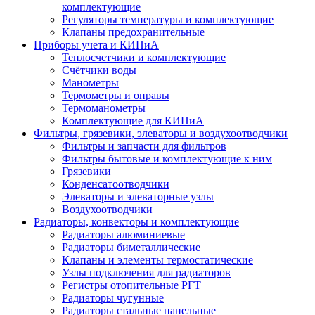
комплектующие
Регуляторы температуры и комплектующие
Клапаны предохранительные
Приборы учета и КИПиА
Теплосчетчики и комплектующие
Счётчики воды
Манометры
Термометры и оправы
Термоманометры
Комплектующие для КИПиА
Фильтры, грязевики, элеваторы и воздухоотводчики
Фильтры и запчасти для фильтров
Фильтры бытовые и комплектующие к ним
Грязевики
Конденсатоотводчики
Элеваторы и элеваторные узлы
Воздухоотводчики
Радиаторы, конвекторы и комплектующие
Радиаторы алюминиевые
Радиаторы биметаллические
Клапаны и элементы термостатические
Узлы подключения для радиаторов
Регистры отопительные РГТ
Радиаторы чугунные
Радиаторы стальные панельные