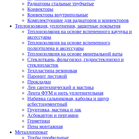
Радиаторы стальные трубчатые
Конвекторы
Конвекторы внутрипольные
Комплектующие для радиаторов и конвекторов
Теплоизоляция, уплотнения, защитные покрытия
Теплоизоляция на основе вспененного каучука и
аксессуары
Теплоизоляция на основе вспененного
полиэтилена и аксессуары
Теплоизоляция на основе минеральной ваты
Стеклоткань, фольгоизол, гидростеклоизол и
стеклопластик
Техпластина резиновая
Паронит листовой
Прокладки
Лен сантехнический и мастика
Лента ФУМ и нить уплотнительная
Набивка сальниковая, каболка и шнур
асбестоцементный
Грунтовка, мастика и лак
Асбокартон и пергамин
Герметики
Пена монтажная
Металлопрокат
Трубы профильные