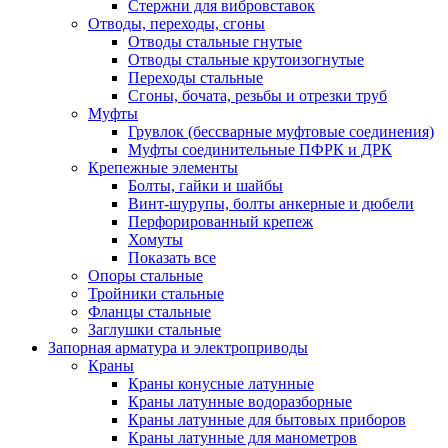
Стержни для вибровставок
Отводы, переходы, сгоны
Отводы стальные гнутые
Отводы стальные крутоизогнутые
Переходы стальные
Сгоны, бочата, резьбы и отрезки труб
Муфты
Грувлок (бессварные муфтовые соединения)
Муфты соединительные ПФРК и ДРК
Крепежные элементы
Болты, гайки и шайбы
Винт-шурупы, болты анкерные и дюбели
Перфорированный крепеж
Хомуты
Показать все
Опоры стальные
Тройники стальные
Фланцы стальные
Заглушки стальные
Запорная арматура и электроприводы
Краны
Краны конусные латунные
Краны латунные водоразборные
Краны латунные для бытовых приборов
Краны латунные для манометров