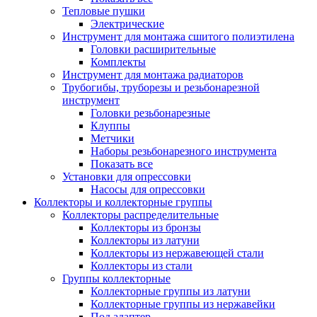
Тепловые пушки
Электрические
Инструмент для монтажа сшитого полиэтилена
Головки расширительные
Комплекты
Инструмент для монтажа радиаторов
Трубогибы, труборезы и резьбонарезной
инструмент
Головки резьбонарезные
Клуппы
Метчики
Наборы резьбонарезного инструмента
Показать все
Установки для опрессовки
Насосы для опрессовки
Коллекторы и коллекторные группы
Коллекторы распределительные
Коллекторы из бронзы
Коллекторы из латуни
Коллекторы из нержавеющей стали
Коллекторы из стали
Группы коллекторные
Коллекторные группы из латуни
Коллекторные группы из нержавейки
Под адаптер