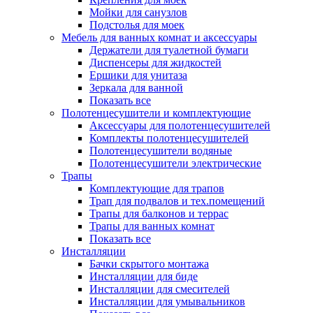
Мойки для санузлов
Подстолья для моек
Мебель для ванных комнат и аксессуары
Держатели для туалетной бумаги
Диспенсеры для жидкостей
Ершики для унитаза
Зеркала для ванной
Показать все
Полотенцесушители и комплектующие
Аксессуары для полотенцесушителей
Комплекты полотенцесушителей
Полотенцесушители водяные
Полотенцесушители электрические
Трапы
Комплектующие для трапов
Трап для подвалов и тех.помещений
Трапы для балконов и террас
Трапы для ванных комнат
Показать все
Инсталляции
Бачки скрытого монтажа
Инсталляции для биде
Инсталляции для смесителей
Инсталляции для умывальников