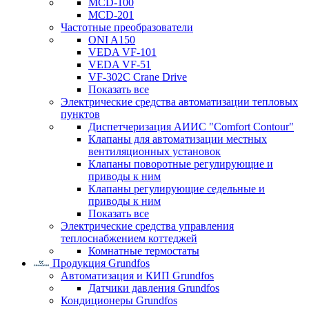
MCD-100
MCD-201
Частотные преобразователи
ONI A150
VEDA VF-101
VEDA VF-51
VF-302C Crane Drive
Показать все
Электрические средства автоматизации тепловых
пунктов
Диспетчеризация АИИС "Comfort Contour"
Клапаны для автоматизации местных
вентиляционных установок
Клапаны поворотные регулирующие и
приводы к ним
Клапаны регулирующие седельные и
приводы к ним
Показать все
Электрические средства управления
теплоснабжением коттеджей
Комнатные термостаты
Продукция Grundfos
Автоматизация и КИП Grundfos
Датчики давления Grundfos
Кондиционеры Grundfos