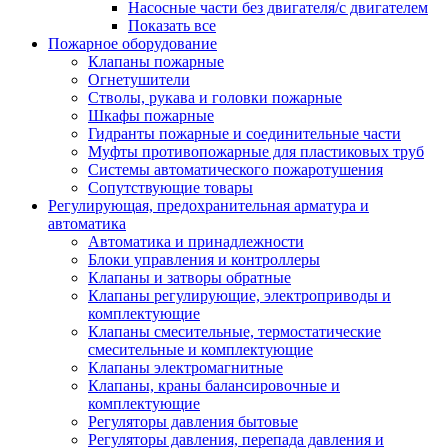
Насосные части без двигателя/с двигателем
Показать все
Пожарное оборудование
Клапаны пожарные
Огнетушители
Стволы, рукава и головки пожарные
Шкафы пожарные
Гидранты пожарные и соединительные части
Муфты противопожарные для пластиковых труб
Системы автоматического пожаротушения
Сопутствующие товары
Регулирующая, предохранительная арматура и
автоматика
Автоматика и принадлежности
Блоки управления и контроллеры
Клапаны и затворы обратные
Клапаны регулирующие, электроприводы и
комплектующие
Клапаны смесительные, термостатические
смесительные и комплектующие
Клапаны электромагнитные
Клапаны, краны балансировочные и
комплектующие
Регуляторы давления бытовые
Регуляторы давления, перепада давления и