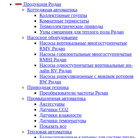
Продукция Ридан
Коттеджная автоматика
Коллекторные группы
Комнатные термостаты
Термоэлектрические приводы
Узлы смешения для теплого пола Ридан
Насосное оборудование
Насосы вертикальные многоступенчатые
RMV Ридан
Насосы горизонтальные многоступенчатые
RMHI Ридан
Насосы одноступенчатые вертикальные ин-
лайн RV Ридан
Насосы циркуляционные с мокрым ротором
RW Ридан
Приводная техника
Преобразователи частоты Ридан
Промышленная автоматика
Аксессуары
Датчики CO2
Датчики влажности
Датчики температуры
Показать все
Тепловая автоматика
Балансировочные клапаны для систем тепло-