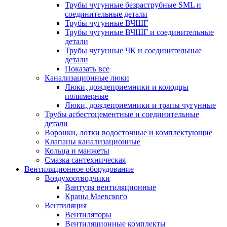
Трубы чугунные безраструбные SML и
соединительные детали
Трубы чугунные ВЧШГ
Трубы чугунные ВЧШГ и соединительные
детали
Трубы чугунные ЧК и соединительные
детали
Показать все
Канализационные люки
Люки, дождеприемники и колодцы
полимерные
Люки, дождеприемники и трапы чугунные
Трубы асбестоцементные и соединительные
детали
Воронки, лотки водосточные и комплектующие
Клапаны канализационные
Кольца и манжеты
Смазка сантехническая
Вентиляционное оборудование
Воздухоотводчики
Вантузы вентиляционные
Краны Маевского
Вентиляция
Вентиляторы
Вентиляционные комплекты