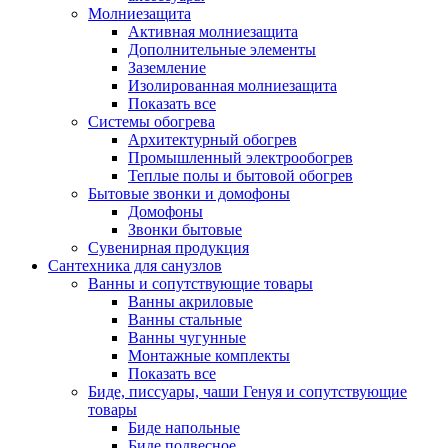
Молниезащита
Активная молниезащита
Дополнительные элементы
Заземление
Изолированная молниезащита
Показать все
Системы обогрева
Архитектурный обогрев
Промышленный электрообогрев
Теплые полы и бытовой обогрев
Бытовые звонки и домофоны
Домофоны
Звонки бытовые
Сувенирная продукция
Сантехника для санузлов
Ванны и сопутствующие товары
Ванны акриловые
Ванны стальные
Ванны чугунные
Монтажные комплекты
Показать все
Биде, писсуары, чаши Генуя и сопутствующие
товары
Биде напольные
Биде подвесное