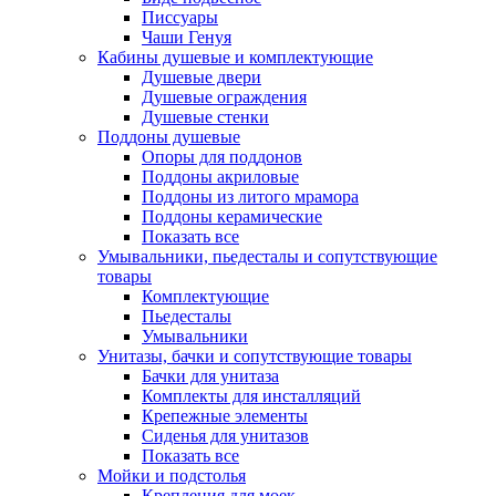
Писсуары
Чаши Генуя
Кабины душевые и комплектующие
Душевые двери
Душевые ограждения
Душевые стенки
Поддоны душевые
Опоры для поддонов
Поддоны акриловые
Поддоны из литого мрамора
Поддоны керамические
Показать все
Умывальники, пьедесталы и сопутствующие
товары
Комплектующие
Пьедесталы
Умывальники
Унитазы, бачки и сопутствующие товары
Бачки для унитаза
Комплекты для инсталляций
Крепежные элементы
Сиденья для унитазов
Показать все
Мойки и подстолья
Крепления для моек