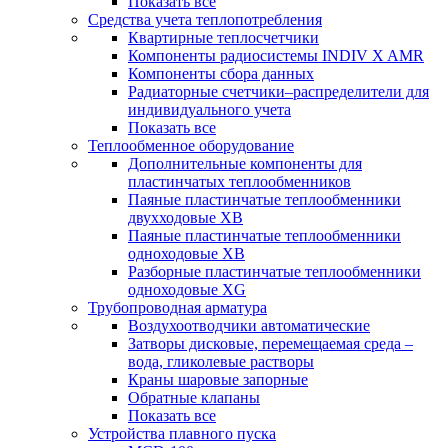
Показать все
Средства учета теплопотребления
Квартирные теплосчетчики
Компоненты радиосистемы INDIV X AMR
Компоненты сбора данных
Радиаторные счетчики–распределители для
индивидуального учета
Показать все
Теплообменное оборудование
Дополнительные компоненты для
пластинчатых теплообменников
Паяные пластинчатые теплообменники
двухходовые XB
Паяные пластинчатые теплообменники
одноходовые ХВ
Разборные пластинчатые теплообменники
одноходовые ХG
Трубопроводная арматура
Воздухоотводчики автоматические
Затворы дисковые, перемещаемая среда –
вода, гликолевые растворы
Краны шаровые запорные
Обратные клапаны
Показать все
Устройства плавного пуска