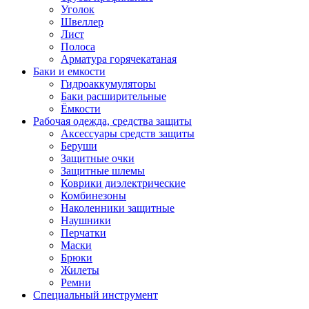
Уголок
Швеллер
Лист
Полоса
Арматура горячекатаная
Баки и емкости
Гидроаккумуляторы
Баки расширительные
Ёмкости
Рабочая одежда, средства защиты
Аксессуары средств защиты
Беруши
Защитные очки
Защитные шлемы
Коврики диэлектрические
Комбинезоны
Наколенники защитные
Наушники
Перчатки
Маски
Брюки
Жилеты
Ремни
Специальный инструмент