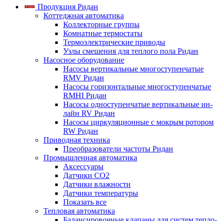
Продукция Ридан
Коттеджная автоматика
Коллекторные группы
Комнатные термостаты
Термоэлектрические приводы
Узлы смешения для теплого пола Ридан
Насосное оборудование
Насосы вертикальные многоступенчатые
RMV Ридан
Насосы горизонтальные многоступенчатые
RMHI Ридан
Насосы одноступенчатые вертикальные ин-
лайн RV Ридан
Насосы циркуляционные с мокрым ротором
RW Ридан
Приводная техника
Преобразователи частоты Ридан
Промышленная автоматика
Аксессуары
Датчики CO2
Датчики влажности
Датчики температуры
Показать все
Тепловая автоматика
Балансировочные клапаны для систем тепло-