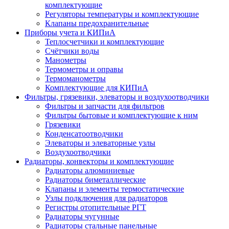
комплектующие
Регуляторы температуры и комплектующие
Клапаны предохранительные
Приборы учета и КИПиА
Теплосчетчики и комплектующие
Счётчики воды
Манометры
Термометры и оправы
Термоманометры
Комплектующие для КИПиА
Фильтры, грязевики, элеваторы и воздухоотводчики
Фильтры и запчасти для фильтров
Фильтры бытовые и комплектующие к ним
Грязевики
Конденсатоотводчики
Элеваторы и элеваторные узлы
Воздухоотводчики
Радиаторы, конвекторы и комплектующие
Радиаторы алюминиевые
Радиаторы биметаллические
Клапаны и элементы термостатические
Узлы подключения для радиаторов
Регистры отопительные РГТ
Радиаторы чугунные
Радиаторы стальные панельные