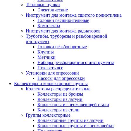
Тепловые пушки
Электрические
Инструмент для монтажа сшитого полиэтилена
Головки расширительные
Комплекты
Инструмент для монтажа радиаторов
Трубогибы, труборезы и резьбонарезной
инструмент
Головки резьбонарезные
Клуппы
Метчики
Наборы резьбонарезного инструмента
Показать все
Установки для опрессовки
Насосы для опрессовки
Коллекторы и коллекторные группы
Коллекторы распределительные
Коллекторы из бронзы
Коллекторы из латуни
Коллекторы из нержавеющей стали
Коллекторы из стали
Группы коллекторные
Коллекторные группы из латуни
Коллекторные группы из нержавейки
Под адаптер