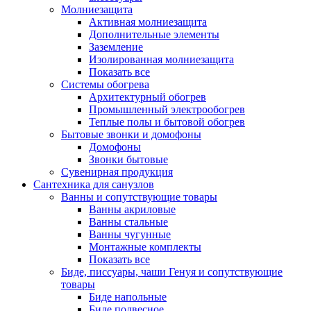
Молниезащита
Активная молниезащита
Дополнительные элементы
Заземление
Изолированная молниезащита
Показать все
Системы обогрева
Архитектурный обогрев
Промышленный электрообогрев
Теплые полы и бытовой обогрев
Бытовые звонки и домофоны
Домофоны
Звонки бытовые
Сувенирная продукция
Сантехника для санузлов
Ванны и сопутствующие товары
Ванны акриловые
Ванны стальные
Ванны чугунные
Монтажные комплекты
Показать все
Биде, писсуары, чаши Генуя и сопутствующие
товары
Биде напольные
Биде подвесное