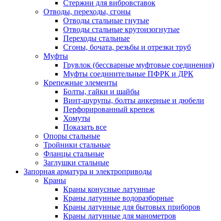
Стержни для вибровставок
Отводы, переходы, сгоны
Отводы стальные гнутые
Отводы стальные крутоизогнутые
Переходы стальные
Сгоны, бочата, резьбы и отрезки труб
Муфты
Грувлок (бессварные муфтовые соединения)
Муфты соединительные ПФРК и ДРК
Крепежные элементы
Болты, гайки и шайбы
Винт-шурупы, болты анкерные и дюбели
Перфорированный крепеж
Хомуты
Показать все
Опоры стальные
Тройники стальные
Фланцы стальные
Заглушки стальные
Запорная арматура и электроприводы
Краны
Краны конусные латунные
Краны латунные водоразборные
Краны латунные для бытовых приборов
Краны латунные для манометров