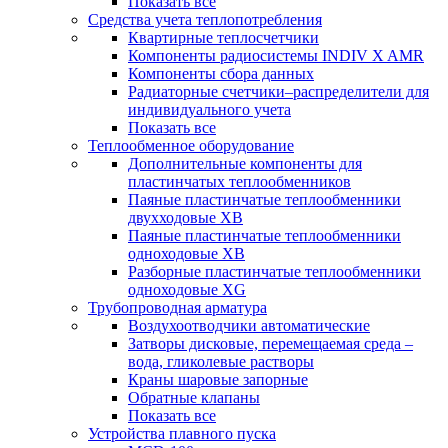
Показать все
Средства учета теплопотребления
Квартирные теплосчетчики
Компоненты радиосистемы INDIV X AMR
Компоненты сбора данных
Радиаторные счетчики–распределители для
индивидуального учета
Показать все
Теплообменное оборудование
Дополнительные компоненты для
пластинчатых теплообменников
Паяные пластинчатые теплообменники
двухходовые XB
Паяные пластинчатые теплообменники
одноходовые ХВ
Разборные пластинчатые теплообменники
одноходовые ХG
Трубопроводная арматура
Воздухоотводчики автоматические
Затворы дисковые, перемещаемая среда –
вода, гликолевые растворы
Краны шаровые запорные
Обратные клапаны
Показать все
Устройства плавного пуска