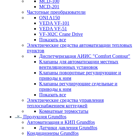
MCD-100
MCD-201
Частотные преобразователи
ONI A150
VEDA VF-101
VEDA VF-51
VF-302C Crane Drive
Показать все
Электрические средства автоматизации тепловых
пунктов
Диспетчеризация АИИС "Comfort Contour"
Клапаны для автоматизации местных
вентиляционных установок
Клапаны поворотные регулирующие и
приводы к ним
Клапаны регулирующие седельные и
приводы к ним
Показать все
Электрические средства управления
теплоснабжением коттеджей
Комнатные термостаты
Продукция Grundfos
Автоматизация и КИП Grundfos
Датчики давления Grundfos
Кондиционеры Grundfos