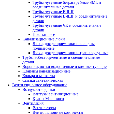
Трубы чугунные безраструбные SML и
соединительные детали
Трубы чугунные ВЧШГ
Трубы чугунные ВЧШГ и соединительные
детали
Трубы чугунные ЧК и соединительные
детали
Показать все
Канализационные люки
Люки, дождеприемники и колодцы
полимерные
Люки, дождеприемники и трапы чугунные
Трубы асбестоцементные и соединительные
детали
Воронки, лотки водосточные и комплектующие
Клапаны канализационные
Кольца и манжеты
Смазка сантехническая
Вентиляционное оборудование
Воздухоотводчики
Вантузы вентиляционные
Краны Маевского
Вентиляция
Вентиляторы
Вентиляционные комплекты