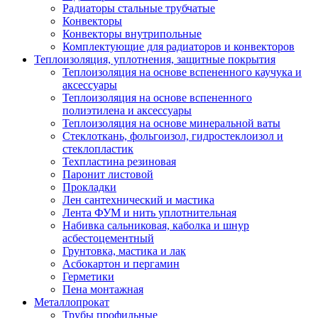
Радиаторы стальные трубчатые
Конвекторы
Конвекторы внутрипольные
Комплектующие для радиаторов и конвекторов
Теплоизоляция, уплотнения, защитные покрытия
Теплоизоляция на основе вспененного каучука и
аксессуары
Теплоизоляция на основе вспененного
полиэтилена и аксессуары
Теплоизоляция на основе минеральной ваты
Стеклоткань, фольгоизол, гидростеклоизол и
стеклопластик
Техпластина резиновая
Паронит листовой
Прокладки
Лен сантехнический и мастика
Лента ФУМ и нить уплотнительная
Набивка сальниковая, каболка и шнур
асбестоцементный
Грунтовка, мастика и лак
Асбокартон и пергамин
Герметики
Пена монтажная
Металлопрокат
Трубы профильные