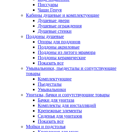
Писсуары
Чаши Генуя
Кабины душевые и комплектующие
Душевые двери
Душевые ограждения
Душевые стенки
Поддоны душевые
Опоры для поддонов
Поддоны акриловые
Поддоны из литого мрамора
Поддоны керамические
Показать все
Умывальники, пьедесталы и сопутствующие
товары
Комплектующие
Пьедесталы
Умывальники
Унитазы, бачки и сопутствующие товары
Бачки для унитаза
Комплекты для инсталляций
Крепежные элементы
Сиденья для унитазов
Показать все
Мойки и подстолья
Крепления для моек