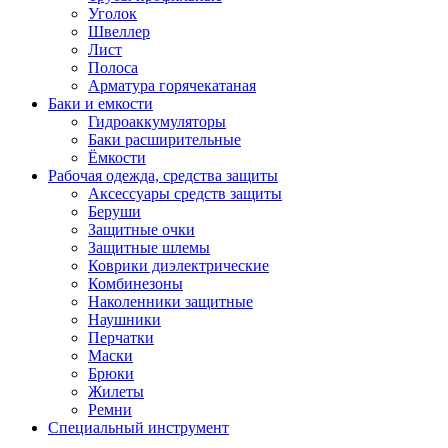
Уголок
Швеллер
Лист
Полоса
Арматура горячекатаная
Баки и емкости
Гидроаккумуляторы
Баки расширительные
Ёмкости
Рабочая одежда, средства защиты
Аксессуары средств защиты
Беруши
Защитные очки
Защитные шлемы
Коврики диэлектрические
Комбинезоны
Наколенники защитные
Наушники
Перчатки
Маски
Брюки
Жилеты
Ремни
Специальный инструмент