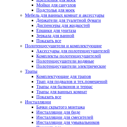
Мойки для санузлов
Подстолья для моек
Мебель для ванных комнат и аксессуары
Держатели для туалетной бумаги
Диспенсеры для жидкостей
Ершики для унитаза
Зеркала для ванной
Показать все
Полотенцесушители и комплектующие
Аксессуары для полотенцесушителей
Комплекты полотенцесушителей
Полотенцесушители водяные
Полотенцесушители электрические
Трапы
Комплектующие для трапов
Трап для подвалов и тех.помещений
Трапы для балконов и террас
Трапы для ванных комнат
Показать все
Инсталляции
Бачки скрытого монтажа
Инсталляции для биде
Инсталляции для смесителей
Инсталляции для умывальников