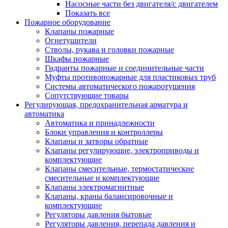
Насосные части без двигателя/с двигателем
Показать все
Пожарное оборудование
Клапаны пожарные
Огнетушители
Стволы, рукава и головки пожарные
Шкафы пожарные
Гидранты пожарные и соединительные части
Муфты противопожарные для пластиковых труб
Системы автоматического пожаротушения
Сопутствующие товары
Регулирующая, предохранительная арматура и
автоматика
Автоматика и принадлежности
Блоки управления и контроллеры
Клапаны и затворы обратные
Клапаны регулирующие, электроприводы и
комплектующие
Клапаны смесительные, термостатические
смесительные и комплектующие
Клапаны электромагнитные
Клапаны, краны балансировочные и
комплектующие
Регуляторы давления бытовые
Регуляторы давления, перепада давления и